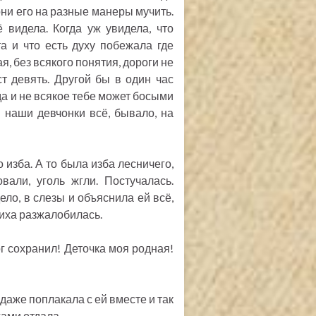
 они его на разные манеры мучить.
 видела. Когда уж увидела, что
а и что есть духу побежала где
я, без всякого понятия, дороги не
ст девять. Другой бы в один час
 да и не всякое тебе может босыми
 наши девчонки всё, бывало, на
 изба. А то была изба лесничего,
али, уголь жгли. Постучалась.
ело, в слезы и объяснила ей всё,
чиха разжалобилась.
ог сохранил! Деточка моя родная!
 даже поплакала с ей вместе и так
гами отдала.