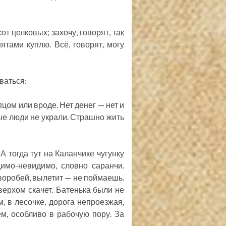
от целковых; захочу, говорят, так
ятами куплю. Всё, говорят, могу
ваться:
цом или вроде. Нет денег — нет и
лые люди не украли. Страшно жить
А тогда тут на Каланчике чугунку
имо-невидимо, словно саранчи.
 воробей, вылетит — не поймаешь.
и верхом скачет. Батенька были не
м, в лесочке, дорога непроезжая,
ем, особливо в рабочую пору. За