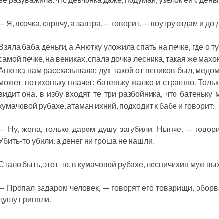
— Я, ясочка, спрячу, а завтра, — говорит, — поутру отдам и до
Взяла баба деньги, а Анютку уложила спать на печке, где о т
самой печке, на вениках, спала дочка лесника, такая же махо
Анютка нам рассказывала: дух такой от веников был, медом
может, потихоньку плачет: батеньку жалко и страшно. Только
видит она, в избу входят те три разбойника, что батеньку 
кумачовой рубахе, атаман ихний, подходит к бабе и говорит:
— Ну, жена, только даром душу загубили. Нынче, — говори
Убить-то убили, а денег ни гроша не нашли.
Стало быть, этот-то, в кумачовой рубахе, лесничихин муж вы
— Пропал задаром человек, — говорят его товарищи, оборв
душу приняли.