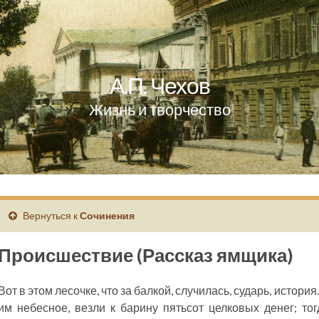
А.П. Чехов
Жизнь и творчество
Вернуться к
Сочинения
Происшествие (Рассказ ямщика)
Вот в этом лесочке, что за балкой, случилась, сударь, истори
им небесное, везли к барину пятьсот целковых денег; т