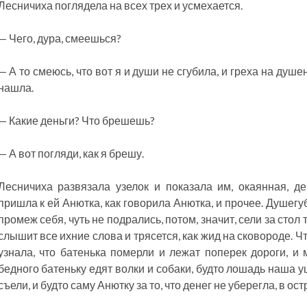
Лесничиха поглядела на всех трех и усмехается.
— Чего, дура, смеешься?
— А то смеюсь, что вот я и души не сгубила, и греха на душ
нашла.
— Какие деньги? Что брешешь?
— А вот погляди, как я брешу.
Лесничиха развязала узелок и показала им, окаянная, ден
пришла к ей Анютка, как говорила Анютка, и прочее. Душег
промеж себя, чуть не подрались, потом, значит, сели за стол 
слышит все ихние слова и трясется, как жид на сковороде. Чт
узнала, что батенька померли и лежат поперек дороги, и 
бедного батеньку едят волки и собаки, будто лошадь наша у
съели, и будто саму Анютку за то, что денег не уберегла, в ост