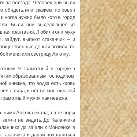
ги за полгода. Человек они были
и обидеть, или, скажем, не ровен
 и когда нужно было кого в город
лали. Были они выделяющее из
душная фантазия. Любили они муху
: зайдут, выпьют стаканчик — и
а общественные деньги возили, то,
обой меня или сестрицу Анютку.
отники. Я грамотный, в городе в
всяким образованным господином,
ной книжке, что водка есть кровь
нел с лица, и нет во мне никакой
неграмотный мужик, как невежа.
 с ними Анютка ехала, а в те поры
т земли не видать. До Каланчика
аланчика да зашли к Мойсейке в
 стаканчика и давай похваляться