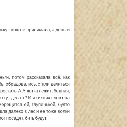
еньку свою не принимала, а деньги
ьги, потом рассказала всё, как
убы обрадовались, стали делиться
трескать. А Анютка лежит, бедная,
о тут делать? И из ихних слов она
мерещится ей, глупенькой, будто
шла далеко в лес и ее тоже волки
рог посадят, бить будут.