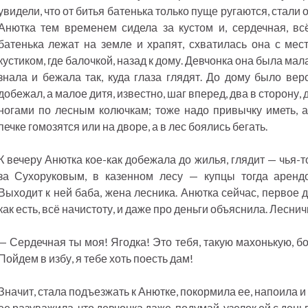
увидели, что от битья батенька только пуще ругаются, стали
Анютка тем временем сидела за кустом и, сердечная, всё
батенька лежат на земле и храпят, схватилась она с мест
кустиком, где балочкой, назад к дому. Девчонка она была мала
знала и бежала так, куда глаза глядят. До дому было вер
добежал, а малое дитя, известно, шаг вперед, два в сторону,
ногами по лесным колючкам; тоже надо привычку иметь, а
печке гомозятся или на дворе, а в лес боялись бегать.
К вечеру Анютка кое-как добежала до жилья, глядит — чья-то
за Сухоруковым, в казенном лесу — купцы тогда арендов
Выходит к ней баба, жена лесника. Анютка сейчас, первое д
как есть, всё начистоту, и даже про деньги объяснила. Лесни
— Сердечная ты моя! Ягодка! Это тебя, такую махонькую, б
Пойдем в избу, я тебе хоть поесть дам!
Значит, стала подъезжать к Анютке, покормила ее, напоила и
ее разуважила, что девчонка даже, подумай, узелок ей с день