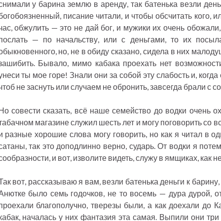
снимали у барина землю в аренду, так батенька везли день
богобоязненный, писание читали, и чтобы обсчитать кого, ил
час, обжулить — это не дай бог, и мужики их очень обожали,
послать — по начальству, или с деньгами, то их посы
обыкновенного, но, не в обиду сказано, сидела в них мало
зашибить. Бывало, мимо кабака проехать нет возможности
унеси ты мое горе! Знали они за собой эту слабость и, когд
чтоб не заснуть или случаем не обронить, завсегда брали с с
Но совести сказать, всё наше семейство до водки очень ох
табачном магазине служил шесть лет и могу поговорить со 
и разные хорошие слова могу говорить, но как я читал в од
сатаны, так это доподлинно верно, сударь. От водки я потем
сообразности, и вот, изволите видеть, служу в ямщиках, как 
Так вот, рассказываю я вам, везли батенька деньги к барину,
Анютке было семь годочков, не то восемь — дура дурой, о
проехали благополучно, тверезы были, а как доехали до К
кабак, началась у них фантазия эта самая. Выпили они три