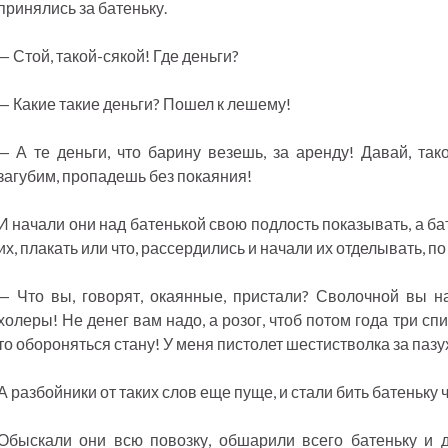
принялись за батеньку.
— Стой, такой-сякой! Где деньги?
— Какие такие деньги? Пошел к лешему!
— А те деньги, что барину везешь, за аренду! Давай, так
загубим, пропадешь без покаяния!
И начали они над батенькой свою подлость показывать, а бат
их, плакать или что, рассердились и начали их отделывать, по 
— Что вы, говорят, окаянные, пристали? Сволочной вы нар
холеры! Не денег вам надо, а розог, чтоб потом года три сп
то обороняться стану! У меня пистолет шестистволка за пазу
А разбойники от таких слов еще пуще, и стали бить батеньку 
Обыскали они всю повозку, обшарили всего батеньку и д