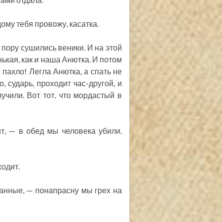
 дому тебя провожу, касатка.
у пору сушились веники. И на этой
нькая, как и наша Анютка. И потом
 пахло! Легла Анютка, а спать не
, сударь, проходит час-другой, и
мучили. Вот тот, что мордастый в
т, — в обед мы человека убили.
ходит.
анные, — понапрасну мы грех на