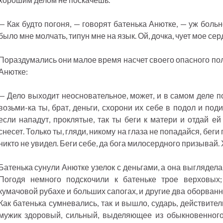
— Как будто погоня, — говорят батенька Анютке, — уж больн
было мне молчать, типун мне на язык. Ой, дочка, чует мое сер
Пораздумались они малое время насчет своего опасного по
Анютке:
— Дело выходит неосновательное, может, и в самом деле по
возьми-ка ты, брат, деньги, схорони их себе в подол и поди
если нападут, проклятые, так ты беги к матери и отдай ей
снесет. Только ты, гляди, никому на глаза не попадайся, беги 
никто не увидел. Беги себе, да бога милосердного призывай. 
Батенька сунули Анютке узелок с деньгами, а она выглядела 
Погодя немного подскочили к батеньке трое верховых;
кумачовой рубахе и больших сапогах, и другие два оборванны
Как батенька сумневались, так и вышло, сударь, действитель
мужик здоровый, сильный, выделяющее из обыкновенного,