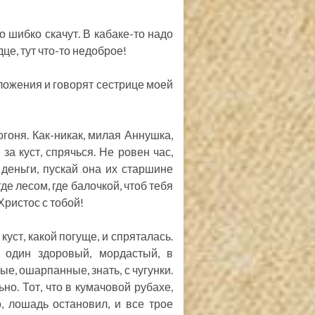
о шибко скачут. В кабаке-то надо
дце, тут что-то недоброе!
ложения и говорят сестрице моей
гоня. Как-никак, милая Аннушка,
 за куст, спрячься. Не ровен час,
 деньги, пускай она их старшине
где лесом, где балочкой, чтоб тебя
Христос с тобой!
куст, какой погуще, и спряталась.
 один здоровый, мордастый, в
е, ошарпанные, знать, с чугунки.
но. Тот, что в кумачовой рубахе,
 лошадь остановил, и все трое