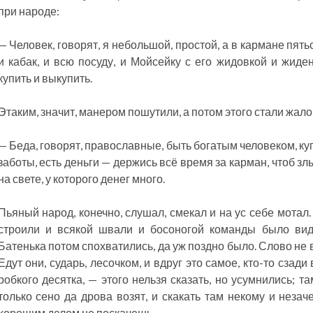
при народе:
— Человек, говорят, я небольшой, простой, а в кармане пятьс
и кабак, и всю посуду, и Мойсейку с его жидовкой и жиден
купить и выкупить.
Этаким, значит, манером пошутили, а потом этого стали жало
— Беда, говорят, православные, быть богатым человеком, куп
заботы, есть деньги — держись всё время за карман, чтоб з
на свете, у которого денег много.
Пьяный народ, конечно, слушал, смекал и на ус себе мотал. 
строили и всякой швали и босоногой команды было вид
Батенька потом спохватились, да уж поздно было. Слово не
Едут они, сударь, лесочком, и вдруг это самое, кто-то сзад
робкого десятка, — этого нельзя сказать, но усумнились; та
только сено да дрова возят, и скакать там некому и незач
хорошим делом не поскачешь.