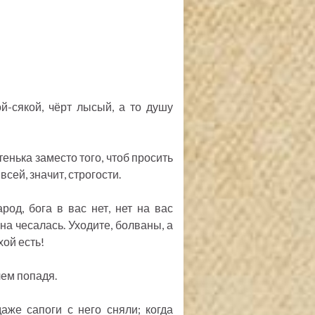
ой-сякой, чёрт лысый, а то душу
енька заместо того, чтоб просить
всей, значит, строгости.
од, бога в вас нет, нет на вас
ина чесалась. Уходите, болваны, а
хой есть!
чем попадя.
аже сапоги с него сняли; когда