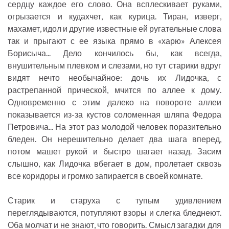
сердцу каждое его слово. Она всплескивает руками,
огрызается и кудахчет, как курица. Тиран, изверг,
махамет, идол и другие известные ей ругательные слова
так и прыгают с ее языка прямо в «харю» Алексея
Борисыча... Дело кончилось бы, как всегда,
внушительным плевком и слезами, но тут старики вдруг
видят нечто необычайное: дочь их Лидочка, с
растрепанной прической, мчится по аллее к дому.
Одновременно с этим далеко на повороте аллеи
показывается из-за кустов соломенная шляпа Федора
Петровича... На этот раз молодой человек поразительно
бледен. Он нерешительно делает два шага вперед,
потом машет рукой и быстро шагает назад. Засим
слышно, как Лидочка вбегает в дом, пролетает сквозь
все коридоры и громко запирается в своей комнате.
Старик и старуха с тупым удивлением
переглядываются, потупляют взоры и слегка бледнеют.
Оба молчат и не знают, что говорить. Смысл загадки для