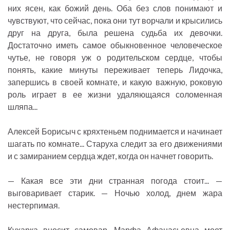
них ясен, как божий день. Оба без слов понимают и
чувствуют, что сейчас, пока они тут ворчали и крысились
друг на друга, была решена судьба их девочки.
Достаточно иметь самое обыкновенное человеческое
чутье, не говоря уж о родительском сердце, чтобы
понять, какие минуты переживает теперь Лидочка,
запершись в своей комнате, и какую важную, роковую
роль играет в ее жизни удаляющаяся соломенная
шляпа...
Алексей Борисыч с кряхтеньем поднимается и начинает
шагать по комнате... Старуха следит за его движениями
и с замиранием сердца ждет, когда он начнет говорить.
— Какая все эти дни странная погода стоит... —
выговаривает старик. — Ночью холод, днем жара
нестерпимая.
Кухарка вносит самовар. Марфа Афанасьевна моет