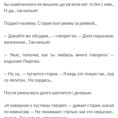
бы шампанского не мешало, да уж коли нет, то бог с ним...
Н-да... так нельзя!
Подают наливку. Старик пьет рюмку за рюмкой...
— Давайте же обсудим... — говорит он. — Дело серьезное,
жизненное... Так нельзя!
— Ужас, папочка, как ты любишь много говорить! —
вздыхает Лидочка.
— Ну, ну... — пугается старик. — Я ведь это только так... пур
се лепетан... Не сердись...
После ужина мать долго шепчется с дочерью.
«И наверное о пустяках говорят, — думает старик, шагая
по комнатам. — Не понимают, глупые, как это серьезно...
важно... Так нельзя, невозможно!»