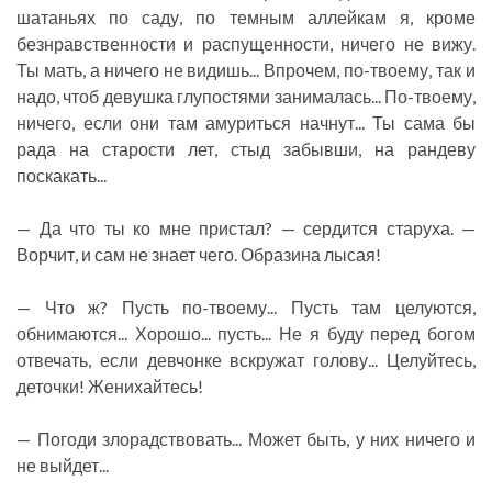
шатаньях по саду, по темным аллейкам я, кроме
безнравственности и распущенности, ничего не вижу.
Ты мать, а ничего не видишь... Впрочем, по-твоему, так и
надо, чтоб девушка глупостями занималась... По-твоему,
ничего, если они там амуриться начнут... Ты сама бы
рада на старости лет, стыд забывши, на рандеву
поскакать...
— Да что ты ко мне пристал? — сердится старуха. —
Ворчит, и сам не знает чего. Образина лысая!
— Что ж? Пусть по-твоему... Пусть там целуются,
обнимаются... Хорошо... пусть... Не я буду перед богом
отвечать, если девчонке вскружат голову... Целуйтесь,
деточки! Женихайтесь!
— Погоди злорадствовать... Может быть, у них ничего и
не выйдет...