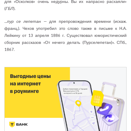
для «Осколков» очень недурны. Вы их напрасно расхаяли»
(
ГБЛ
).
...
пур се лепетан
— для препровождения времени (искаж.
франц.). Чехов употребил это слово также в письме к Н.А.
Лейкину от 13 апреля 1886 г. Существовал юмористический
сборник рассказов «От нечего делать (Пурселепетан)». СПб.,
1867.