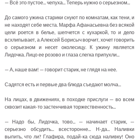
— Всё это пустое... чепуха... Теперь нужно о серьезном...
До самого ужина старики снуют по комнатам, как тени, и
не находят себе места. Марфа Афанасьевна без всякой
цели роется в белье, шепчется с кухаркой, то и дело
всхлипывает, а Алексей Борисыч ворчит, хочет говорить
о серьезном и несет околесицу. К ужину является
Лидочка. Лицо ее розово и глаза слегка припухли...
— А, наше вам! — говорит старик, не глядя на нее.
Садятся есть и первые два блюда съедают молча...
На лицах, в движениях, в походке прислуги — во всем
сквозит какая-то застенчивая торжественность...
— Надо бы, Лидочка, тово... — начинает старик, —
серьезно обсудить... всесторонне... Н-да... Наливки
выпить, что ли? Глафира, подай-ка сюда наливку! Оно