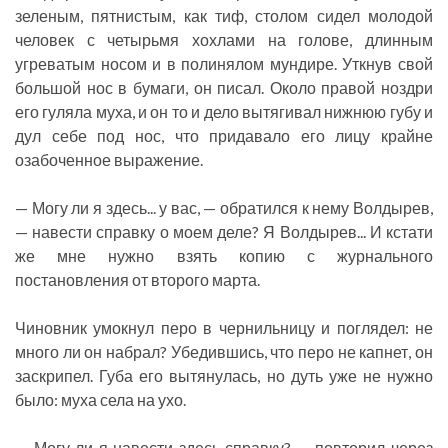
зеленым, пятнистым, как тиф, столом сидел молодой
человек с четырьмя хохлами на голове, длинным
угреватым носом и в полинялом мундире. Уткнув свой
большой нос в бумаги, он писал. Около правой ноздри
его гуляла муха, и он то и дело вытягивал нижнюю губу и
дул себе под нос, что придавало его лицу крайне
озабоченное выражение.
— Могу ли я здесь... у вас, — обратился к нему Волдырев,
— навести справку о моем деле? Я Волдырев... И кстати
же мне нужно взять копию с журнального
постановления от второго марта.
Чиновник умокнул перо в чернильницу и поглядел: не
много ли он набрал? Убедившись, что перо не капнет, он
заскрипел. Губа его вытянулась, но дуть уже не нужно
было: муха села на ухо.
— Могу ли я навести здесь справку? — повторил через