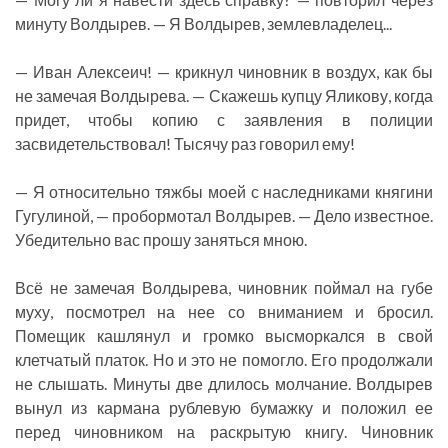
минуту Волдырев. — Я Волдырев, землевладелец...
— Иван Алексеич! — крикнул чиновник в воздух, как бы
не замечая Волдырева. — Скажешь купцу Яликову, когда
придет, чтобы копию с заявления в полиции
засвидетельствовал! Тысячу раз говорил ему!
— Я относительно тяжбы моей с наследниками княгини
Гугулиной, — пробормотал Волдырев. — Дело известное.
Убедительно вас прошу заняться мною.
Всё не замечая Волдырева, чиновник поймал на губе
муху, посмотрел на нее со вниманием и бросил.
Помещик кашлянул и громко высморкался в свой
клетчатый платок. Но и это не помогло. Его продолжали
не слышать. Минуты две длилось молчание. Волдырев
вынул из кармана рублевую бумажку и положил ее
перед чиновником на раскрытую книгу. Чиновник