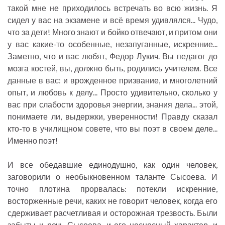
такой мне не приходилось встречать во всю жизнь. Я
сидел у вас на экзамене и всё время удивлялся... Чудо,
что за дети! Много знают и бойко отвечают, и притом они
у вас какие-то особенные, незапуганные, искренние...
Заметно, что и вас любят, Федор Лукич. Вы педагог до
мозга костей, вы, должно быть, родились учителем. Все
данные в вас: и врожденное призвание, и многолетний
опыт, и любовь к делу... Просто удивительно, сколько у
вас при слабости здоровья энергии, знания дела... этой,
понимаете ли, выдержки, уверенности! Правду сказал
кто-то в училищном совете, что вы поэт в своем деле...
Именно поэт!
И все обедавшие единодушно, как один человек,
заговорили о необыкновенном таланте Сысоева. И
точно плотина прорвалась: потекли искренние,
восторженные речи, каких не говорит человек, когда его
сдерживает расчетливая и осторожная трезвость. Были
забыты и речь Сысоева, и его несносный характер, и