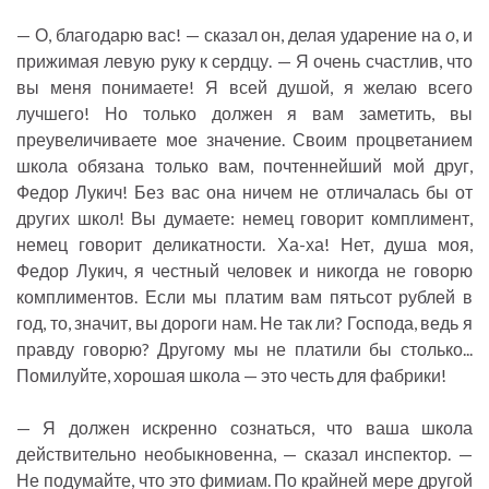
— О, благодарю вас! — сказал он, делая ударение на
о
, и
прижимая левую руку к сердцу. — Я очень счастлив, что
вы меня понимаете! Я всей душой, я желаю всего
лучшего! Но только должен я вам заметить, вы
преувеличиваете мое значение. Своим процветанием
школа обязана только вам, почтеннейший мой друг,
Федор Лукич! Без вас она ничем не отличалась бы от
других школ! Вы думаете: немец говорит комплимент,
немец говорит деликатности. Ха-ха! Нет, душа моя,
Федор Лукич, я честный человек и никогда не говорю
комплиментов. Если мы платим вам пятьсот рублей в
год, то, значит, вы дороги нам. Не так ли? Господа, ведь я
правду говорю? Другому мы не платили бы столько...
Помилуйте, хорошая школа — это честь для фабрики!
— Я должен искренно сознаться, что ваша школа
действительно необыкновенна, — сказал инспектор. —
Не подумайте, что это фимиам. По крайней мере другой