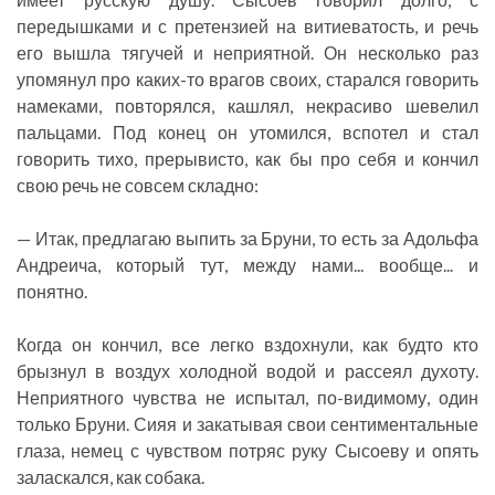
передышками и с претензией на витиеватость, и речь
его вышла тягучей и неприятной. Он несколько раз
упомянул про каких-то врагов своих, старался говорить
намеками, повторялся, кашлял, некрасиво шевелил
пальцами. Под конец он утомился, вспотел и стал
говорить тихо, прерывисто, как бы про себя и кончил
свою речь не совсем складно:
— Итак, предлагаю выпить за Бруни, то есть за Адольфа
Андреича, который тут, между нами... вообще... и
понятно.
Когда он кончил, все легко вздохнули, как будто кто
брызнул в воздух холодной водой и рассеял духоту.
Неприятного чувства не испытал, по-видимому, один
только Бруни. Сияя и закатывая свои сентиментальные
глаза, немец с чувством потряс руку Сысоеву и опять
заласкался, как собака.