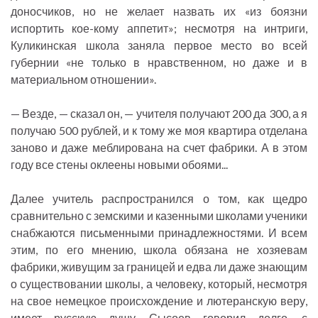
доносчиков, но не желает назвать их «из боязни
испортить кое-кому аппетит»; несмотря на интриги,
Куликинская школа заняла первое место во всей
губернии «не только в нравственном, но даже и в
материальном отношении».
— Везде, — сказал он, — учителя получают 200 да 300, а я
получаю 500 рублей, и к тому же моя квартира отделана
заново и даже меблирована на счет фабрики. А в этом
году все стены оклеены новыми обоями...
Далее учитель распространился о том, как щедро
сравнительно с земскими и казенными школами ученики
снабжаются письменными принадлежностями. И всем
этим, по его мнению, школа обязана не хозяевам
фабрики, живущим за границей и едва ли даже знающим
о существовании школы, а человеку, который, несмотря
на свое немецкое происхождение и лютеранскую веру,
имеет русскую душу. Сысоев говорил долго, с