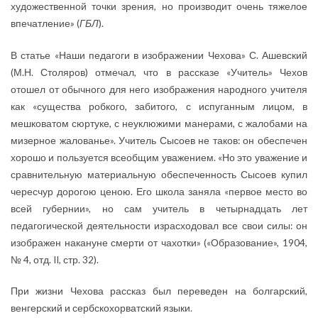
художественной точки зрения, но производит очень тяжелое
впечатление» (
ГБЛ
).
В статье «Наши педагоги в изображении Чехова» С. Ашевский
(М.Н. Столяров) отмечал, что в рассказе «Учитель» Чехов
отошел от обычного для него изображения народного учителя
как «существа робкого, забитого, с испуганным лицом, в
мешковатом сюртуке, с неуклюжими манерами, с жалобами на
мизерное жалованье». Учитель Сысоев не таков: он обеспечен
хорошо и пользуется всеобщим уважением. «Но это уважение и
сравнительную материальную обеспеченность Сысоев купил
чересчур дорогою ценою. Его школа заняла «первое место во
всей губернии», но сам учитель в четырнадцать лет
педагогической деятельности израсходовал все свои силы: он
изображен накануне смерти от чахотки» («Образование», 1904,
№ 4, отд. II, стр. 32).
При жизни Чехова рассказ был переведен на болгарский,
венгерский и сербскохорватский языки.