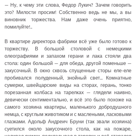
— Ну, к чему эти слова, Федор Лукич? Зачем говорить
это? Милости просим! Собственно ведь не мы, а вы
виновник торжества. Нам даже очень приятно,
помилуйте!..
В квартире директора фабрики всё уже было готово к
торжеству. В большой столовой с немецкими
олеографиями и запахом герани и лака стояли два
стола: один большой — для обеда, другой поменьше —
закусочный. В окно сквозь спущенные сторы еле-еле
пробивался полуденный, знойный свет... Комнатные
сумерки, швейцарские виды на сторах, герань, тонко
порезанная колбаса на тарелках — глядели наивно,
девически сентиментально, и всё это было похоже на
самого хозяина квартиры, маленького добродушного
немца, с круглым животиком и с маслеными, ласковыми
глазками. Адольф Андреич Бруни (так звали хозяина)
суетился около закусочного стола, как на пожаре,
наливал рюмки, подкладывал в тарелки и всё старался