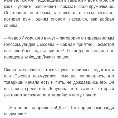
как бы угодить, рассмешить, показать свое дружелюбие.
Он хлопал по плечам, заглядывал в глаза, хихикал,
потирал руки, одним словом, ласкался, как добрая
собака.
— Федор Лукич, кого вижу! — заговорил он прерывистым
голосом, увидев Сысоева. — Как нам приятно! Несмотря
на свою болезнь, вы пришли!.. Господа, позвольте вас
порадовать: Федор Лукич пришел!
Около закусочного столика уже толпились педагоги и
ели. Сысоев нахмурился; ему не понравилось, что
товарищи начали есть и пить, не дождавшись его. Он
выглядел среди них Ляпунова, того самого, который
диктовал на экзамене, и, подойдя к нему, начал:
— Это не по-товарищески! Да-с! Так порядочные люди
не диктуют!