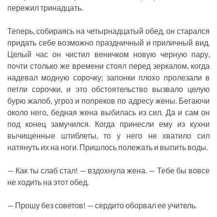
пережил тринадцать.
Теперь, собираясь на четырнадцатый обед, он старался
придать себе возможно праздничный и приличный вид.
Целый час он чистил веничком новую черную пару,
почти столько же времени стоял перед зеркалом, когда
надевал модную сорочку; запонки плохо пролезали в
петли сорочки, и это обстоятельство вызвало целую
бурю жалоб, угроз и попреков по адресу жены. Бегаючи
около него, бедная жена выбилась из сил. Да и сам он
под конец замучился. Когда принесли ему из кухни
вычищенные штиблеты, то у него не хватило сил
натянуть их на ноги. Пришлось полежать и выпить воды.
— Как ты слаб стал! — вздохнула жена. — Тебе бы вовсе
не ходить на этот обед.
— Прошу без советов! — сердито оборвал ее учитель.