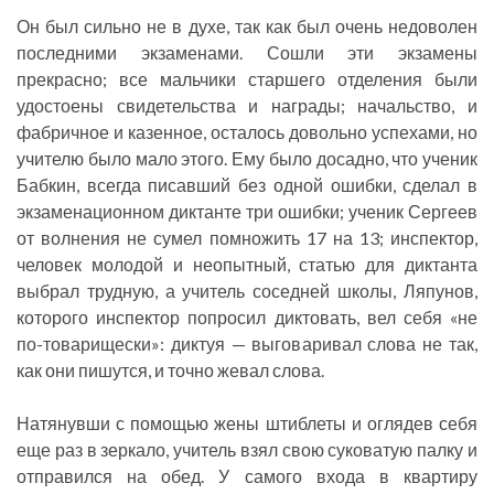
Он был сильно не в духе, так как был очень недоволен
последними экзаменами. Сошли эти экзамены
прекрасно; все мальчики старшего отделения были
удостоены свидетельства и награды; начальство, и
фабричное и казенное, осталось довольно успехами, но
учителю было мало этого. Ему было досадно, что ученик
Бабкин, всегда писавший без одной ошибки, сделал в
экзаменационном диктанте три ошибки; ученик Сергеев
от волнения не сумел помножить 17 на 13; инспектор,
человек молодой и неопытный, статью для диктанта
выбрал трудную, а учитель соседней школы, Ляпунов,
которого инспектор попросил диктовать, вел себя «не
по-товарищески»: диктуя — выговаривал слова не так,
как они пишутся, и точно жевал слова.
Натянувши с помощью жены штиблеты и оглядев себя
еще раз в зеркало, учитель взял свою суковатую палку и
отправился на обед. У самого входа в квартиру