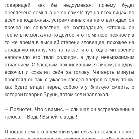
товарищей, как бы недоумевая: почему будет
обеспечена семья, а не он сам? И тут на всех лицах, во
всех неподвижных, устремленных на него взглядах, он
прочел не сочувствие, не сострадание, которых он
терпеть не мог, а что-то другое, что-то мягкое, нежное и в
то же время в высшей степени зловещее, похожее на
страшную истину, что-то такое, что в одно мгновение
наполнило его тело холодом, а душу невыразимым
отчаянием. С бледным, покривившимся лицом, он вдруг
вскочил и схватил себя за голову. Четверть минуты
простоял он так, с ужасом глядел вперед в одну точку,
как будто видел перед собою эту близкую смерть, о
которой говорил Бруни, потом сел и заплакал.
— Полноте!.. Что с вами?.. — слышал он встревоженные
голоса. — Воды! Выпейте воды!
Прошло немного времени и учитель успокоился, но уже
прежнее оживление не возвращалось к обедающим.