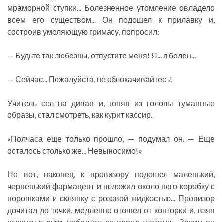
мраморной ступки... Болезненное утомление овладело
всем его существом... Он подошел к прилавку и,
состроив умоляющую гримасу, попросил:
— Будьте так любезны, отпустите меня! Я... я болен...
— Сейчас... Пожалуйста, не облокачивайтесь!
Учитель сел на диван и, гоняя из головы туманные
образы, стал смотреть, как курит кассир.
«Полчаса еще только прошло, — подумал он. — Еще
осталось столько же... Невыносимо!»
Но вот, наконец, к провизору подошел маленький,
черненький фармацевт и положил около него коробку с
порошками и склянку с розовой жидкостью... Провизор
дочитал до точки, медленно отошел от конторки и, взяв
склянку в руки, поболтал ее перед глазами... Засим он