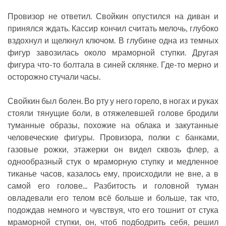
Провизор не ответил. Свойкин опустился на диван и
принялся ждать. Кассир кончил считать мелочь, глубоко
вздохнул и щелкнул ключом. В глубине одна из темных
фигур завозилась около мраморной ступки. Другая
фигура что-то болтала в синей склянке. Где-то мерно и
осторожно стучали часы.
Свойкин был болен. Во рту у него горело, в ногах и руках
стояли тянущие боли, в отяжелевшей голове бродили
туманные образы, похожие на облака и закутанные
человеческие фигуры. Провизора, полки с банками,
газовые рожки, этажерки он видел сквозь флер, а
однообразный стук о мраморную ступку и медленное
тиканье часов, казалось ему, происходили не вне, а в
самой его голове... Разбитость и головной туман
овладевали его телом всё больше и больше, так что,
подождав немного и чувствуя, что его тошнит от стука
мраморной ступки, он, чтоб подбодрить себя, решил