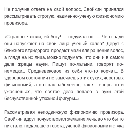
Не получив ответа на свой вопрос, Свойкин принялся
рассматривать строгую, надменно-ученую физиономию
провизора.
«Странные люди, ей-богу! — подумал он. — Чего ради
они напускают на свои лица ученый колер? Дерут с
ближнего втридорога, продают мази для ращения волос,
а глядя на их лица, можно подумать, что они и в самом
деле жрецы науки. Пишут по-латыни, говорят по-
немецки... Средневековое из себя что-то корчат... В
здоровом состоянии не замечаешь этих сухих, черствых
физиономий, а вот как заболеешь, как я теперь, то и
ужаснешься, что святое дело попало в руки этой
бесчувственной утюжной фигуры...»
Рассматривая неподвижную физиономию провизора,
Свойкин вдруг почувствовал желание лечь, во что бы то
ни стало, подальше от света, ученой физиономии и стука