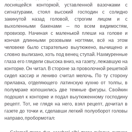
лоснящейся конторкой, уставленной вазочками с
сигнатурами, стоял высокий господин с солидно
закинутой назад головой, строгим лицом и с
выхоленными бакенами — по всем видимостям,
провизор. Начиная с маленькой плеши на голове и
кончая длинными розовыми ногтями, всё на этом
человеке было старательно выутюжено, вычищено и
словно вылизано, хоть под венец ступай. Нахмуренные
глаза его глядели свысока вниз, на газету, лежавшую на
конторке. Он читал. В стороне за проволочной решеткой
сидел кассир и лениво считал мелочь. По ту сторону
прилавка, отделяющего латинскую кухню от толпы, в
полумраке копошились две темные фигуры. Свойкин
подошел к конторке и подал выутюженному господину
рецепт. Тот, не глядя на него, взял рецепт, дочитал в
газете до точки и, сделавши легкий полуоборот головы
направо, пробормотал:
— Calomeli grana duo, sacchari albi grana quinque, numero