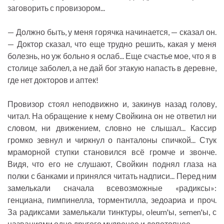
заговорить с провизором...
— Должно быть, у меня горячка начинается, — сказал он.
— Доктор сказал, что еще трудно решить, какая у меня
болезнь, но уж больно я ослаб... Еще счастье мое, что я в
столице заболел, а не дай бог этакую напасть в деревне,
где нет докторов и аптек!
Провизор стоял неподвижно и, закинув назад голову,
читал. На обращение к нему Свойкина он не ответил ни
словом, ни движением, словно не слышал... Кассир
громко зевнул и чиркнул о панталоны спичкой... Стук
мраморной ступки становился всё громче и звонче.
Видя, что его не слушают, Свойкин поднял глаза на
полки с банками и принялся читать надписи... Перед ним
замелькали сначала всевозможные «радиксы»:
генциана, пимпинелла, торментилла, зедоариа и проч.
За радиксами замелькали тинктуры, oleum'ы, semen'ы, с
названиями одно другого мудренее и допотопнее.