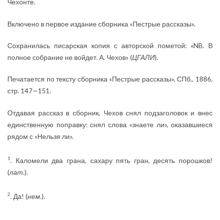
Чехонте.
Включено в первое издание сборника «Пестрые рассказы».
Сохранилась писарская копия с авторской пометой: «NB. В
полное собрание не войдет. А. Чехов» (
ЦГАЛИ
).
Печатается по тексту сборника «Пестрые рассказы», СПб., 1886,
стр. 147—151.
Отдавая рассказ в сборник, Чехов снял подзаголовок и внес
единственную поправку: снял слова «знаете ли», оказавшиеся
рядом с «Нельзя ли».
1
. Каломели два грана, сахару пять гран, десять порошков!
(
лат.
).
2
. Да! (
нем.
).