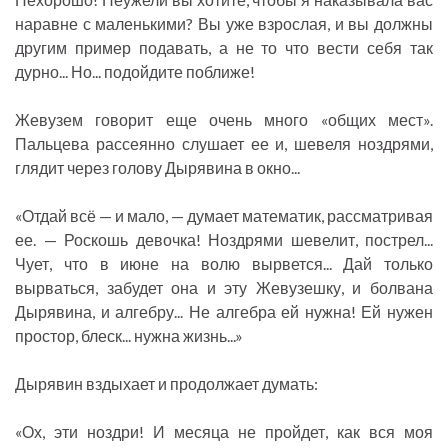
наравне с маленькими? Вы уже взрослая, и вы должны
другим пример подавать, а не то что вести себя так
дурно... Но... подойдите поближе!
Жевузем говорит еще очень много «общих мест».
Пальцева рассеянно слушает ее и, шевеля ноздрями,
глядит через голову Дырявина в окно...
«Отдай всё — и мало, — думает математик, рассматривая
ее. — Роскошь девочка! Ноздрями шевелит, пострел...
Чует, что в июне на волю вырвется... Дай только
вырваться, забудет она и эту Жевузешку, и болвана
Дырявина, и алгебру... Не алгебра ей нужна! Ей нужен
простор, блеск... нужна жизнь...»
Дырявин вздыхает и продолжает думать:
«Ох, эти ноздри! И месяца не пройдет, как вся моя