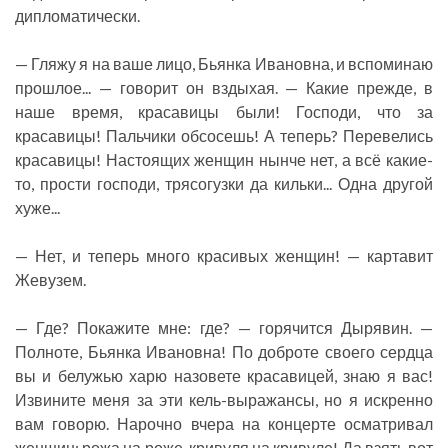
дипломатически.
— Гляжу я на ваше лицо, Бьянка Ивановна, и вспоминаю
прошлое... — говорит он вздыхая. — Какие прежде, в
наше время, красавицы были! Господи, что за
красавицы! Пальчики обсосешь! А теперь? Перевелись
красавицы! Настоящих женщин нынче нет, а всё какие-
то, прости господи, трясогузки да кильки... Одна другой
хуже...
— Нет, и теперь много красивых женщин! — картавит
Жевузем.
— Где? Покажите мне: где? — горячится Дырявин. —
Полноте, Бьянка Ивановна! По доброте своего сердца
вы и белужью харю назовете красавицей, знаю я вас!
Извините меня за эти кель-выражансы, но я искренно
вам говорю. Нарочно вчера на концерте осматривал
женщин: рожа на роже, кривуля на кривуле! Да взять вот