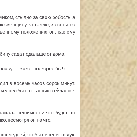
чиком, стыдно за свою робость, а
юю женщину за талию, хотя ни по
твенному положению он, как ему
убину сада подальше от дома.
голову. — Боже, поскорее бы!»
дил в восемь часов сорок минут.
ем ушел бы на станцию сейчас же,
ажала решимость: что будет, то
ко, несмотря он на что.
 последней, чтобы перевести дух.