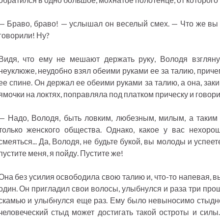
— Браво, браво! — услышал он веселый смех. — Что же вы 
говорили! Ну?
Видя, что ему не мешают держать руку, Володя взгля
неуклюже, неудобно взял обеими руками ее за талию, приче
ее спине. Он держал ее обеими руками за талию, а она, зак
ямочки на локтях, поправляла под платком прическу и говор
— Надо, Володя, быть ловким, любезным, милым, а таким
только женского общества. Однако, какое у вас нехороше
смеяться... Да, Володя, не будьте букой, вы молоды и успе
пустите меня, я пойду. Пустите же!
Она без усилия освободила свою талию и, что-то напевая, 
один. Он пригладил свои волосы, улыбнулся и раза три проше
скамью и улыбнулся еще раз. Ему было невыносимо стыдно,
человеческий стыд может достигать такой остроты и силы