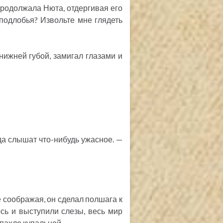
продолжала Нюта, отдергивая его
сподлобья? Извольте мне глядеть
нижней губой, замигал глазами и
гда слышат что-нибудь ужасное. —
е соображая, он сделал полшага к
ось и выступили слезы, весь мир
 пахло купальней.