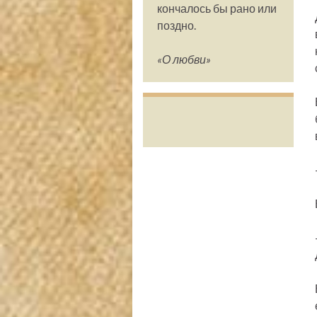
кончалось бы рано или
поздно.
«О любви»