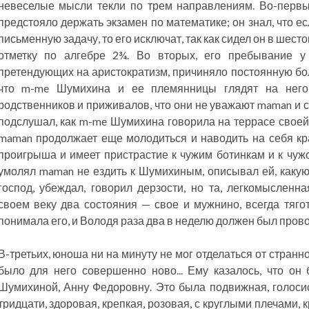
невеселые мысли текли по трем направлениям. Во-первых
предстояло держать экзамен по математике; он знал, что е
письменную задачу, то его исключат, так как сидел он в шест
отметку по алгебре 2¾. Во вторых, его пребывание 
претендующих на аристократизм, причиняло постоянную бол
что m-me Шумихина и ее племянницы глядят на него
родственников и приживалов, что они не уважают maman и с
подслушал, как m-me Шумихина говорила на террасе своей 
maman продолжает еще молодиться и наводить на себя крас
проигрыша и имеет пристрастие к чужим ботинкам и к чуж
умолял maman не ездить к Шумихиным, описывал ей, какую 
господ, убеждал, говорил дерзости, но та, легкомысленн
своем веку два состояния — свое и мужнино, всегда тяг
понимала его, и Володя раза два в неделю должен был прово
В-третьих, юноша ни на минуту не мог отделаться от странно
было для него совершенно ново... Ему казалось, что он
Шумихиной, Анну Федоровну. Это была подвижная, голоси
тридцати, здоровая, крепкая, розовая, с круглыми плечами