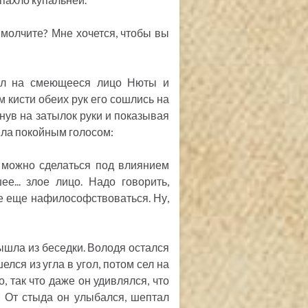
молчите? Мне хочется, чтобы вы
нул на смеющееся лицо Нюты и
м кисти обеих рук его сошлись на
инув на затылок руки и показывая
ила покойным голосом:
 можно сделаться под влиянием
е... злое лицо. Надо говорить,
ете еще нафилософствоваться. Ну,
вышла из беседки. Володя остался
лся из угла в угол, потом сел на
 так что даже он удивлялся, что
. От стыда он улыбался, шептал