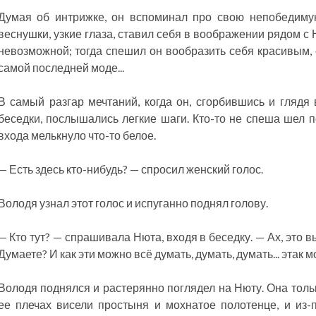
Думая об интрижке, он вспоминал про свою непобедимую 
веснушки, узкие глаза, ставил себя в воображении рядом с
невозможной; тогда спешил он вообразить себя красивым,
самой последней моде...
В самый разгар мечтаний, когда он, сгорбившись и глядя 
беседки, послышались легкие шаги. Кто-то не спеша шел п
входа мелькнуло что-то белое.
— Есть здесь кто-нибудь? — спросил женский голос.
Володя узнал этот голос и испуганно поднял голову.
— Кто тут? — спрашивала Нюта, входя в беседку. — Ах, это в
Думаете? И как эти можно всё думать, думать, думать... этак м
Володя поднялся и растерянно поглядел на Нюту. Она тольк
ее плечах висели простыня и мохнатое полотенце, и из-