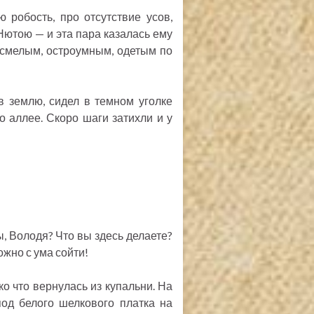
робость, про отсутствие усов,
 Нютою — и эта пара казалась ему
 смелым, остроумным, одетым по
в землю, сидел в темном уголке
о аллее. Скоро шаги затихли и у
ы, Володя? Что вы здесь делаете?
ожно с ума сойти!
о что вернулась из купальни. На
под белого шелкового платка на