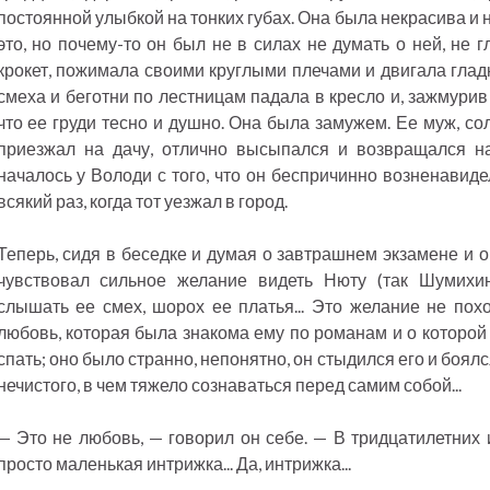
постоянной улыбкой на тонких губах. Она была некрасива и
это, но почему-то он был не в силах не думать о ней, не гл
крокет, пожимала своими круглыми плечами и двигала глад
смеха и беготни по лестницам падала в кресло и, зажмурив
что ее груди тесно и душно. Она была замужем. Ее муж, со
приезжал на дачу, отлично высыпался и возвращался на
началось у Володи с того, что он беспричинно возненавиде
всякий раз, когда тот уезжал в город.
Теперь, сидя в беседке и думая о завтрашнем экзамене и о
чувствовал сильное желание видеть Нюту (так Шумихи
слышать ее смех, шорох ее платья... Это желание не похо
любовь, которая была знакома ему по романам и о которой
спать; оно было странно, непонятно, он стыдился его и боялс
нечистого, в чем тяжело сознаваться перед самим собой...
— Это не любовь, — говорил он себе. — В тридцатилетних 
просто маленькая интрижка... Да, интрижка...