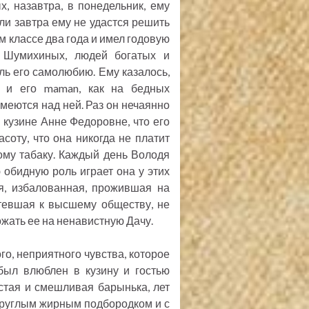
, назавтра, в понедельник, ему
сли завтра ему не удастся решить
ом классе два года и имел годовую
у Шумихиных, людей богатых и
ь его самолюбию. Ему казалось,
 и его maman, как на бедных
меются над ней. Раз он нечаянно
кузине Анне Федоровне, что его
оту, что она никогда не платит
ому табаку. Каждый день Володя
обидную роль играет она у этих
ая, избалованная, прожившая на
отевшая к высшему обществу, не
жать ее на ненавистную Дачу.
го, неприятного чувства, которое
 был влюблен в кузину и гостью
стая и смешливая барынька, лет
, круглым жирным подбородком и с