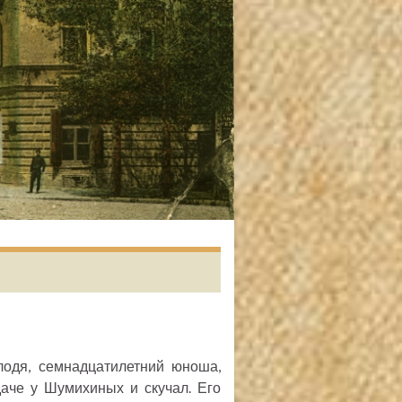
лодя, семнадцатилетний юноша,
даче у Шумихиных и скучал. Его