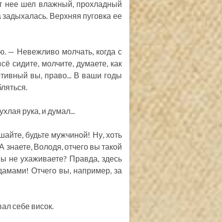
т нее шел влажный, прохладный
 задыхалась. Верхняя пуговка ее
. — Невежливо молчать, когда с
сё сидите, молчите, думаете, как
тивный вы, право... В ваши годы
бляться.
лая рука, и думал...
шайте, будьте мужчиной! Ну, хоть
 знаете, Володя, отчего вы такой
вы не ухаживаете? Правда, здесь
дамами! Отчего вы, например, за
ал себе висок.