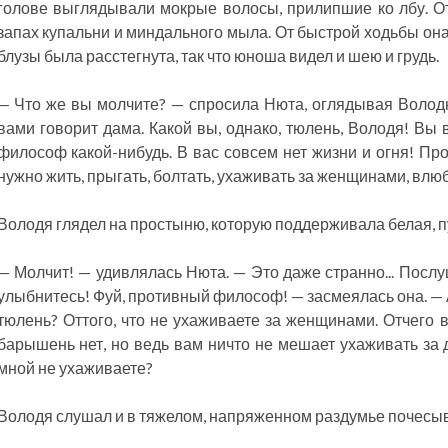
голове выглядывали мокрые волосы, прилипшие ко лбу. О
запах купальни и миндального мыла. От быстрой ходьбы она
блузы была расстегнута, так что юноша видел и шею и грудь.
— Что же вы молчите? — спросила Нюта, оглядывая Володю
вами говорит дама. Какой вы, однако, тюлень, Володя! Вы в
философ какой-нибудь. В вас совсем нет жизни и огня! Про
нужно жить, прыгать, болтать, ухаживать за женщинами, влю
Володя глядел на простыню, которую поддерживала белая, пух
— Молчит! — удивлялась Нюта. — Это даже странно... Послу
улыбнитесь! Фуй, противный философ! — засмеялась она. — А
тюлень? Оттого, что не ухаживаете за женщинами. Отчего 
барышень нет, но ведь вам ничто не мешает ухаживать за 
мной не ухаживаете?
Володя слушал и в тяжелом, напряженном раздумье почесыв