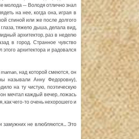
 не молода — Володя отлично знал
ядеть на нее, когда она, играя в
кой спиной или же после долгого
 глаза, тяжело дыша, делала вид,
лидный архитектор, раз в неделю
зад в город. Странное чувство
л этого архитектора и радовался
 maman, над которой смеются, он
ны называли Анну Федоровну),
дило на ту чистую, поэтическую
 он мечтал каждый вечер, ложась
я, как чего-то очень нехорошего и
и замужних не влюбляются... Это