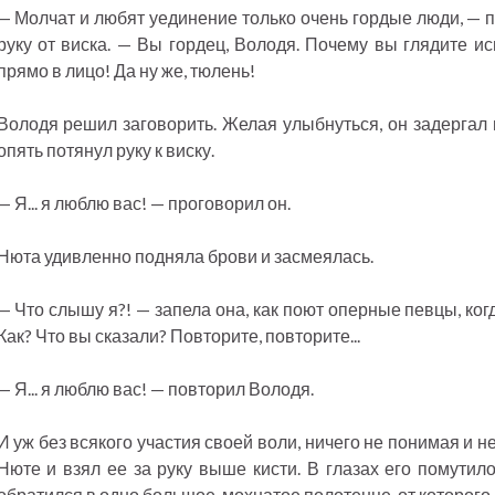
— Молчат и любят уединение только очень гордые люди, — 
руку от виска. — Вы гордец, Володя. Почему вы глядите и
прямо в лицо! Да ну же, тюлень!
Володя решил заговорить. Желая улыбнуться, он задергал 
опять потянул руку к виску.
— Я... я люблю вас! — проговорил он.
Нюта удивленно подняла брови и засмеялась.
— Что слышу я?! — запела она, как поют оперные певцы, ко
Как? Что вы сказали? Повторите, повторите...
— Я... я люблю вас! — повторил Володя.
И уж без всякого участия своей воли, ничего не понимая и н
Нюте и взял ее за руку выше кисти. В глазах его помутил
обратился в одно большое, мохнатое полотенце, от которого