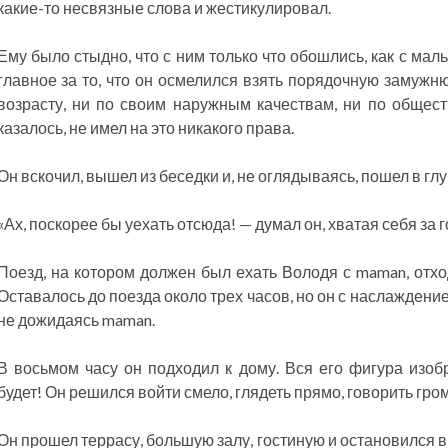
какие-то несвязные слова и жестикулировал.
Ему было стыдно, что с ним только что обошлись, как с маль
главное за то, что он осмелился взять порядочную замужн
возрасту, ни по своим наружным качествам, ни по общес
казалось, не имел на это никакого права.
Он вскочил, вышел из беседки и, не оглядываясь, пошел в гл
«Ах, поскорее бы уехать отсюда! — думал он, хватая себя за 
Поезд, на котором должен был ехать Володя с maman, отхо
Оставалось до поезда около трех часов, но он с наслаждени
не дожидаясь maman.
В восьмом часу он подходил к дому. Вся его фигура изобр
будет! Он решился войти смело, глядеть прямо, говорить гром
Он прошел террасу, большую залу, гостиную и остановился в