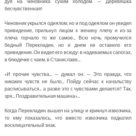
дуя на чиновника сухим холодом. — Деревяшка
бесчувственная!
Чиновник укрылся одеялом, но и под одеялом он увидел
привидение, прильнул лицом к женину плечу и из-за
плеча торчало то же самое... Всю ночь промучился
бедный Перекладин, но и днем не оставило его
привидение. Он видел его всюду: в надеваемых сапогах,
в блюдечке с чаем, в Станиславе...
«И прочие чувства... — думал он. — Это правда, что
никаких чувств не было... Пойду сейчас к начальству
расписываться... а разве это с чувствами делается? Так,
зря... Поздравительная машина»...
Когда Перекладин вышел на улицу и крикнул извозчика,
то ему показалось, что вместо извозчика подкатил
восклицательный знак.