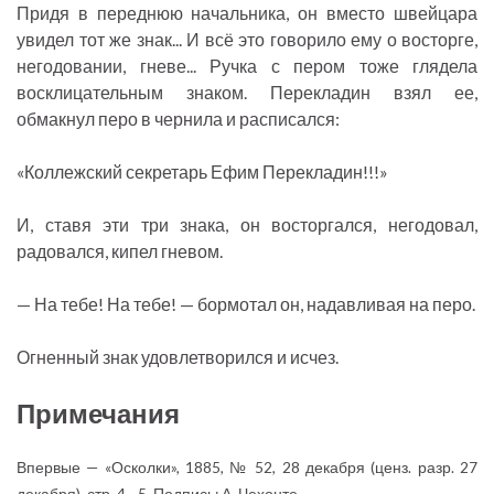
Придя в переднюю начальника, он вместо швейцара
увидел тот же знак... И всё это говорило ему о восторге,
негодовании, гневе... Ручка с пером тоже глядела
восклицательным знаком. Перекладин взял ее,
обмакнул перо в чернила и расписался:
«Коллежский секретарь Ефим Перекладин!!!»
И, ставя эти три знака, он восторгался, негодовал,
радовался, кипел гневом.
— На тебе! На тебе! — бормотал он, надавливая на перо.
Огненный знак удовлетворился и исчез.
Примечания
Впервые — «Осколки», 1885, № 52, 28 декабря (ценз. разр. 27