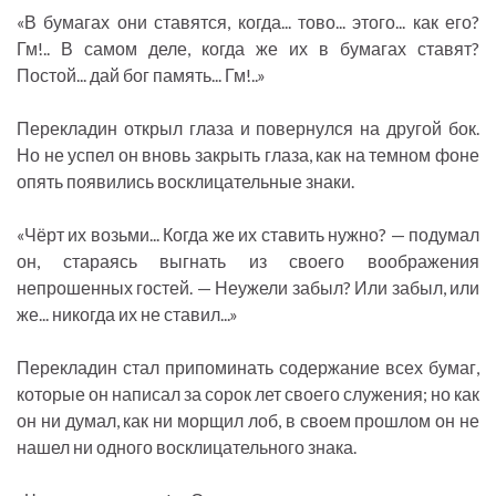
«В бумагах они ставятся, когда... тово... этого... как его?
Гм!.. В самом деле, когда же их в бумагах ставят?
Постой... дай бог память... Гм!..»
Перекладин открыл глаза и повернулся на другой бок.
Но не успел он вновь закрыть глаза, как на темном фоне
опять появились восклицательные знаки.
«Чёрт их возьми... Когда же их ставить нужно? — подумал
он, стараясь выгнать из своего воображения
непрошенных гостей. — Неужели забыл? Или забыл, или
же... никогда их не ставил...»
Перекладин стал припоминать содержание всех бумаг,
которые он написал за сорок лет своего служения; но как
он ни думал, как ни морщил лоб, в своем прошлом он не
нашел ни одного восклицательного знака.