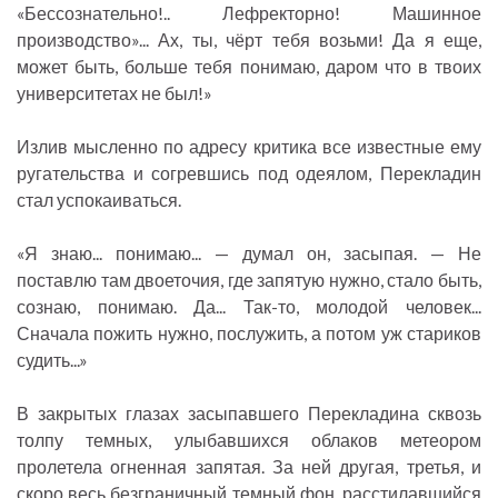
«Бессознательно!.. Лефректорно! Машинное
производство»... Ах, ты, чёрт тебя возьми! Да я еще,
может быть, больше тебя понимаю, даром что в твоих
университетах не был!»
Излив мысленно по адресу критика все известные ему
ругательства и согревшись под одеялом, Перекладин
стал успокаиваться.
«Я знаю... понимаю... — думал он, засыпая. — Не
поставлю там двоеточия, где запятую нужно, стало быть,
сознаю, понимаю. Да... Так-то, молодой человек...
Сначала пожить нужно, послужить, а потом уж стариков
судить...»
В закрытых глазах засыпавшего Перекладина сквозь
толпу темных, улыбавшихся облаков метеором
пролетела огненная запятая. За ней другая, третья, и
скоро весь безграничный темный фон, расстилавшийся