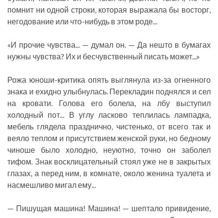
помнит ни одной строки, которая выражала бы восторг,
негодование или что-нибудь в этом роде...
«И прочие чувства... — думал он. — Да нешто в бумагах
нужны чувства? Их и бесчувственный писать может...»
Рожа юноши-критика опять выглянула из-за огненного
знака и ехидно улыбнулась. Перекладин поднялся и сел
на кровати. Голова его болела, на лбу выступил
холодный пот... В углу ласково теплилась лампадка,
мебель глядела празднично, чистенько, от всего так и
веяло теплом и присутствием женской руки, но бедному
чиноше было холодно, неуютно, точно он заболел
тифом. Знак восклицательный стоял уже не в закрытых
глазах, а перед ним, в комнате, около женина туалета и
насмешливо мигал ему...
— Пишущая машина! Машина! — шептало привидение,