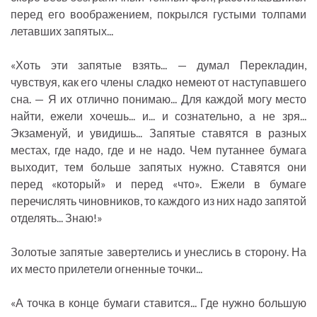
перед его воображением, покрылся густыми толпами
летавших запятых...
«Хоть эти запятые взять... — думал Перекладин,
чувствуя, как его члены сладко немеют от наступавшего
сна. — Я их отлично понимаю... Для каждой могу место
найти, ежели хочешь... и... и сознательно, а не зря...
Экзаменуй, и увидишь... Запятые ставятся в разных
местах, где надо, где и не надо. Чем путаннее бумага
выходит, тем больше запятых нужно. Ставятся они
перед «который» и перед «что». Ежели в бумаге
перечислять чиновников, то каждого из них надо запятой
отделять... Знаю!»
Золотые запятые завертелись и унеслись в сторону. На
их место прилетели огненные точки...
«А точка в конце бумаги ставится... Где нужно большую