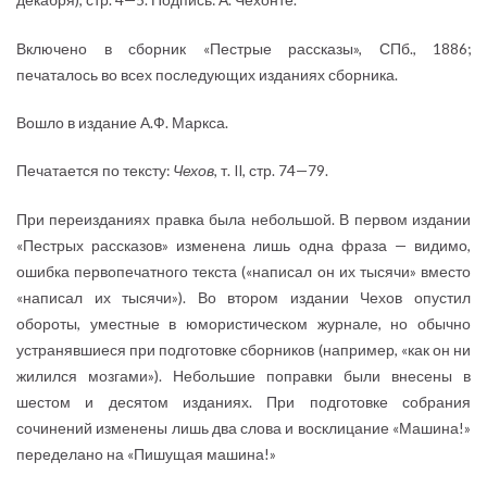
декабря), стр. 4—5. Подпись: А. Чехонте.
Включено в сборник «Пестрые рассказы», СПб., 1886;
печаталось во всех последующих изданиях сборника.
Вошло в издание А.Ф. Маркса.
Печатается по тексту:
Чехов
, т. II, стр. 74—79.
При переизданиях правка была небольшой. В первом издании
«Пестрых рассказов» изменена лишь одна фраза — видимо,
ошибка первопечатного текста («написал он их тысячи» вместо
«написал их тысячи»). Во втором издании Чехов опустил
обороты, уместные в юмористическом журнале, но обычно
устранявшиеся при подготовке сборников (например, «как он ни
жилился мозгами»). Небольшие поправки были внесены в
шестом и десятом изданиях. При подготовке собрания
сочинений изменены лишь два слова и восклицание «Машина!»
переделано на «Пишущая машина!»