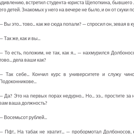
удивлению, встретил студента-юриста Щепоткина, бывшего 
его детей. Знакомых у него на вечере не было, и он от скуки 
— Вы это... тово... как же сюда попали? — спросил он, зевая в к
— Так же, как и вы...
— То есть, положим, не так, как я... — нахмурился Долбонос
тово... дела ваши как?
— Так себе... Кончил курс в университете и служу чи
Подоконникове...
— Да? Это на первых порах недурно... Но... ээ... простите з
вам ваша должность?
— Восемьсот рублей...
— Пф!.. На табак не хватит... — пробормотал Долбоносов,