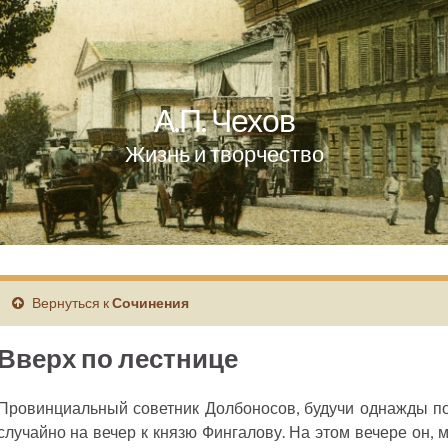
А.П. Чехов
Жизнь и творчество
Вернуться к
Сочинения
Вверх по лестнице
Провинциальный советник Долбоносов, будучи однажды по
случайно на вечер к князю Фингалову. На этом вечере он, 