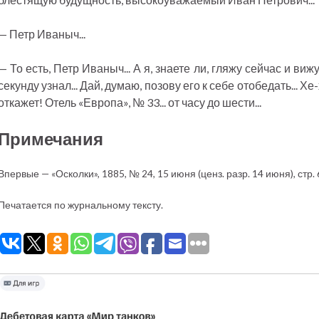
— Петр Иваныч...
— То есть, Петр Иваныч... А я, знаете ли, гляжу сейчас и виж
секунду узнал... Дай, думаю, позову его к себе отобедать... Хе
откажет! Отель «Европа», № 33... от часу до шести...
Примечания
Впервые — «Осколки», 1885, № 24, 15 июня (ценз. разр. 14 июня), стр.
Печатается по журнальному тексту.