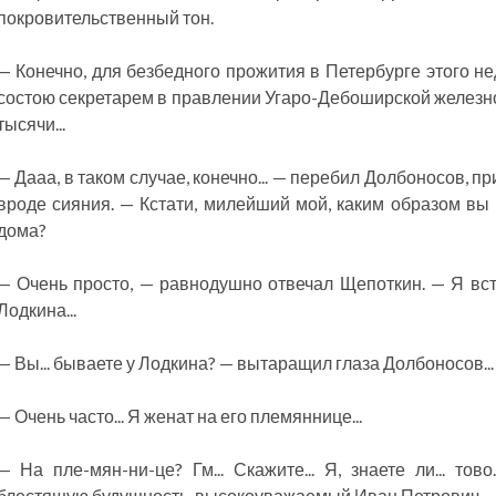
покровительственный тон.
— Конечно, для безбедного прожития в Петербурге этого не
состою секретарем в правлении Угаро-Дебоширской железной
тысячи...
— Дааа, в таком случае, конечно... — перебил Долбоносов, п
вроде сияния. — Кстати, милейший мой, каким образом вы 
дома?
— Очень просто, — равнодушно отвечал Щепоткин. — Я встр
Лодкина...
— Вы... бываете у Лодкина? — вытаращил глаза Долбоносов...
— Очень часто... Я женат на его племяннице...
— На пле-мян-ни-це? Гм... Скажите... Я, знаете ли... тово
блестящую будущность, высокоуважаемый Иван Петрович...