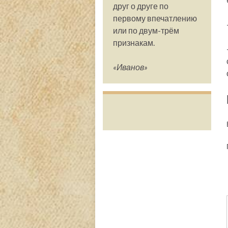
друг о друге по
первому впечатлению
или по двум-трём
признакам.
«Иванов»