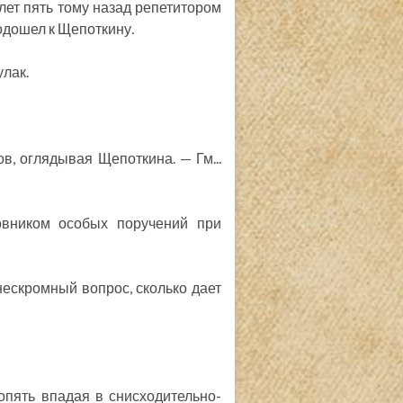
лет пять тому назад репетитором
подошел к Щепоткину.
улак.
ов, оглядывая Щепоткина. — Гм...
новником особых поручений при
а нескромный вопрос, сколько дает
 опять впадая в снисходительно-