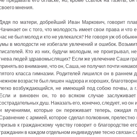
своего мнения.
Дядя по матери, добрейший Иван Маркович, говорит плав
Начинает он с того, что молодость имеет свои права и что 
нас не был молод и кто не увлекался? Не говоря уж об обы
умы в молодости не избегали увлечений и ошибок. Возьмит
писателей. Кто из них, будучи молодым, не проигрывал, н
гнева людей здравомыслящих? Если же увлечение Саши гран
принять во внимание, что он, Саша, не получил почти никако
пятого класса гимназии. Родителей лишился он в раннем д
нежном возрасте был лишен надзора и хороших, благотворн
легко возбуждающийся, не имеющий под собою почвы, а г
Если и виновен он, то во всяком случае заслуживает
сострадательных душ. Наказать его, конечно, следует, но он
и мучениями, которые он переживает теперь, ожидая п
Сравнение с армией, которое сделал полковник, прелестно 
призыв к гражданскому чувству говорит о благородстве его
гражданин в каждом отдельном индивидууме тесно связан с х