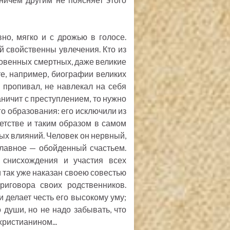
но, мягко и с дрожью в голосе.
ей свойственны увлечения. Кто из
кновенных смертных, даже великие
е, например, биографии великих
е пропивал, не навлекал на себя
ичит с преступлением, то нужно
го образования: его исключили из
етстве и таким образом в самом
ых влияний. Человек он нервный,
лавное — обойденный счастьем.
 снисхождения и участия всех
 и так уже наказан своею совестью
риговора своих родственников.
и делает честь его высокому уму;
 души, но не надо забывать, что
ристианином...