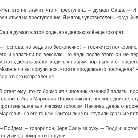
«Нет, это не значит, что я преступен... — думает Саша. — И
решиться на преступление. Я мягок, чувствителен... когда бы
Саша думает в этом роде, а за дверью всё еще говорят.
— Господа, но ведь это бесконечно! — горячится полковник
его и уплатили по векселю. Но ведь после этого он не пе
мотать, делать долги, ходить к нашим портным и от нашег
Можете ли вы поручиться, что эта проделка его последняя? Ч
верю в его исправление!
В ответ ему что-то бормочет чиновник казенной палаты, по
говорить Иван Маркович. Полковник нетерпеливо двигает ст
противным, металлическим голосом. Наконец дверь отворяе
Маркович; на его тощем бритом лице выступили красные пят
— Пойдем! — говорит он, беря Сашу за руку. — Поди и чистос
голубчик, а покорно и от души.