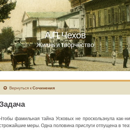
А.П. Чехов
Жизнь и творчество
Вернуться к
Сочинения
Задача
Чтобы фамильная тайна Усковых не проскользнула как-ни
строжайшие меры. Одна половина прислуги отпущена в теат