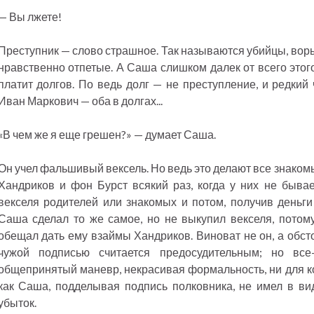
— Вы лжете!
Преступник — слово страшное. Так называются убийцы, воры
нравственно отпетые. А Саша слишком далек от всего этого
платит долгов. По ведь долг — не преступление, и редкий
Иван Маркович — оба в долгах...
«В чем же я еще грешен?» — думает Саша.
Он учел фальшивый вексель. Но ведь это делают все знако
Хандриков и фон Бурст всякий раз, когда у них не быва
векселя родителей или знакомых и потом, получив деньги 
Саша сделал то же самое, но не выкупил векселя, потому
обещал дать ему взаймы Хандриков. Виноват не он, а обст
чужой подписью считается предосудительным; но все
общепринятый маневр, некрасивая формальность, ни для ко
как Саша, подделывая подпись полковника, не имел в ви
убыток.