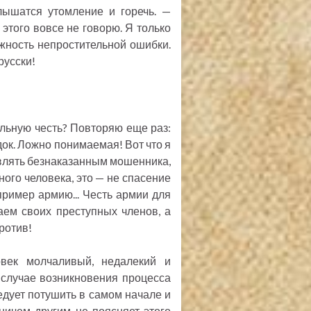
лышатся утомление и горечь. —
 этого вовсе не говорю. Я только
жность непростительной ошибки.
русски!
ильную честь? Повторяю еще раз:
док. Ложно понимаемая! Вот что я
авлять безнаказанным мошенника,
ного человека, это — не спасение
пример армию... Честь армии для
аем своих преступных членов, а
против!
овек молчаливый, недалекий и
в случае возникновения процесса
едует потушить в самом начале и
 ничем другим не поясняет этого