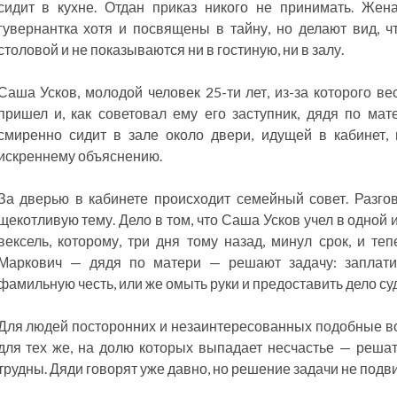
сидит в кухне. Отдан приказ никого не принимать. Жена
гувернантка хотя и посвящены в тайну, но делают вид, чт
столовой и не показываются ни в гостиную, ни в залу.
Саша Усков, молодой человек 25-ти лет, из-за которого ве
пришел и, как советовал ему его заступник, дядя по ма
смиренно сидит в зале около двери, идущей в кабинет, 
искреннему объяснению.
За дверью в кабинете происходит семейный совет. Разго
щекотливую тему. Дело в том, что Саша Усков учел в одной
вексель, которому, три дня тому назад, минул срок, и те
Маркович — дядя по матери — решают задачу: заплати
фамильную честь, или же омыть руки и предоставить дело су
Для людей посторонних и незаинтересованных подобные в
для тех же, на долю которых выпадает несчастье — решат
трудны. Дяди говорят уже давно, но решение задачи не подви