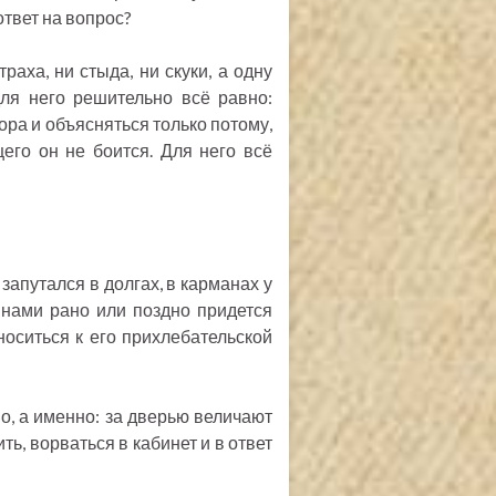
ответ на вопрос?
раха, ни стыда, ни скуки, а одну
для него решительно всё равно:
ора и объясняться только потому,
его он не боится. Для него всё
апутался в долгах, в карманах у
инами рано или поздно придется
носиться к его прихлебательской
о, а именно: за дверью величают
ть, ворваться в кабинет и в ответ