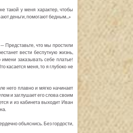
 не такой у меня характер, чтобы
вают деньги, помогают бедным...»
. — Представьте, что мы простили
рестанет вести беспутную жизнь,
о имени заказывать себе платье!
то касается меня, то я глубоко не
сле него плавно и мягко начинает
улом и заглушает его слова своим
тся и из кабинета выходит Иван
на.
ердечно объяснись. Без гордости,