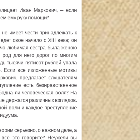
клицает Иван Маркович, — если
нем ему руку помощи?
 не имеет чести принадлежать к
едет свое начало с XIII века; он
рячо любимая сестра была женою
т род для него дорог по многим
удь тысячи пятисот рублей упала
о. Если все изложенные мотивы
ркович, предлагает слушателям
тупление есть безнравственное
бодна ли человеческая воля? На
ные держатся различных взглядов.
ой воли и каждое преступление
видуума.
орим серьезно, о важном деле, а
 всё это говорите? Неужели вы