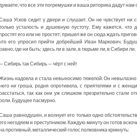
думаете, что все эти погремушки и ваша риторика дадут нам 
Саша Усков сидит у двери и слушает. Он не чувствует ни ст
только усталость и душевную пустоту. Ему кажется, что 
простят его или не простят; пришел же он сюда ждать пригов
что его упросил прийти добрейший Иван Маркович. Будущ
равно, где ни быть: здесь ли в зале, в тюрьме ли, в Сибири ли.
— Сибирь так Сибирь — чёрт с ней!
Жизнь надоела и стала невыносимо тяжелой. Он невылазно з
него ни гроша, родня опротивела, с приятелями и с женщ
расстаться, так как они уж слишком презрительно стали от
роли. Будущее пасмурно.
Саша равнодушен, и волнует его только одно обстоятельств
его негодяем и преступником. Каждую минуту он готов вскочи
на противный, металлический голос полковника крикнуть: