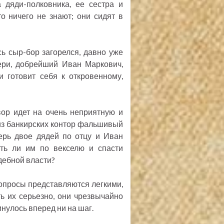
 дяди-полковника, ее сестра и
о ничего не знают; они сидят в
сь сыр-бор загорелся, давно уже
тери, добрейший Иван Маркович,
и готовит себя к откровенному,
вор идет на очень неприятную и
 из банкирских контор фальшивый
перь двое дядей по отцу и Иван
ть ли им по векселю и спасти
дебной власти?
опросы представляются легкими,
ь их серьезно, они чрезвычайно
нулось вперед ни на шаг.