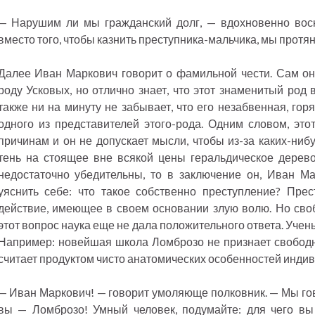
— Нарушим ли мы гражданский долг, — вдохновенно вос
вместо того, чтобы казнить преступника-мальчика, мы протя
Далее Иван Маркович говорит о фамильной чести. Сам он
роду Усковых, но отлично знает, что этот знаменитый род в
также ни на минуту не забывает, что его незабвенная, го
одного из представителей этого-рода. Одним словом, это
причинам и он не допускает мысли, чтобы из-за каких-ниб
тень на стоящее вне всякой цены геральдическое дерев
недостаточно убедительны, то в заключение он, Иван Ма
уяснить себе: что такое собственно преступление? Прес
действие, имеющее в своем основании злую волю. Но сво
этот вопрос наука еще не дала положительного ответа. Уче
Например: новейшая школа Ломброзо не признает свободн
считает продуктом чисто анатомических особенностей инди
— Иван Маркович! — говорит умоляюще полковник. — Мы гов
вы — Ломброзо! Умный человек, подумайте: для чего вы