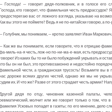
— Господа! — говорит дядя-полковник, и в голосе его с
Господа, кто говорит, что фамильная честь предрассудок? Я
предостерегаю вас от ложного взгляда, указываю на возмо
Как вы этого не поймете? Ведь я не по-китайски говорю, а по-
— Голубчик, мы понимаем, — кротко заявляет Иван Маркович.
— Как же вы понимаете, если говорите, что я отрицаю фам
фа-миль-на-я честь, лож-но по-ни-ма-е-мая, есть предрассу
говорю! Из каких бы то ни было побуждений укрывать и ост
кто бы он ни был, это противозаконно и недостойно порядоч
фамильной чести, а гражданская трусость! Возьмите вы в 
нас дороже всяких других честей, однако же мы не укрыв
судим их. И что же? Разве от этого страдает честь армии? На
Другой дядя по отцу, чиновник казенной палаты, чел
ревматический, молчит или же говорит только о том, что 
фамилия Усковых попадет в газеты; по его мнению, дело сл
не предавать его огласке, но, кроме ссылок на газеты, он