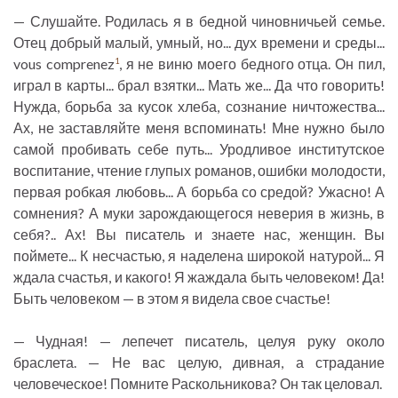
— Слушайте. Родилась я в бедной чиновничьей семье.
Отец добрый малый, умный, но... дух времени и среды...
vous comprenez
, я не виню моего бедного отца. Он пил,
1
играл в карты... брал взятки... Мать же... Да что говорить!
Нужда, борьба за кусок хлеба, сознание ничтожества...
Ах, не заставляйте меня вспоминать! Мне нужно было
самой пробивать себе путь... Уродливое институтское
воспитание, чтение глупых романов, ошибки молодости,
первая робкая любовь... А борьба со средой? Ужасно! А
сомнения? А муки зарождающегося неверия в жизнь, в
себя?.. Ах! Вы писатель и знаете нас, женщин. Вы
поймете... К несчастью, я наделена широкой натурой... Я
ждала счастья, и какого! Я жаждала быть человеком! Да!
Быть человеком — в этом я видела свое счастье!
— Чудная! — лепечет писатель, целуя руку около
браслета. — Не вас целую, дивная, а страдание
человеческое! Помните Раскольникова? Он так целовал.