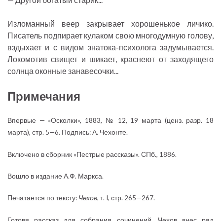
Изломанный веер закрывает хорошенькое личико.
Писатель подпирает кулаком свою многодумную голову,
вздыхает и с видом знатока-психолога задумывается.
Локомотив свищет и шикает, краснеют от заходящего
солнца оконные занавесочки...
Примечания
Впервые — «Осколки», 1883, № 12, 19 марта (ценз. разр. 18
марта), стр. 5—6. Подпись: А. Чехонте.
Включено в сборник «Пестрые рассказы». СПб., 1886.
Вошло в издание А.Ф. Маркса.
Печатается по тексту:
Чехов
, т. I, стр. 265—267.
Готовя рассказ для собрания сочинений, Чехов внес ряд