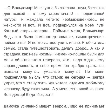
— О, Вольдемар! Мне нужна была слава... шум, блеск, как
для всякой — к чему скромничать? — недюжинной
натуры. Я жаждала чего-то необыкновенного... не
женского! И вот... И вот... подвернулся на моем пути
богатый старик-генерал... Поймите меня, Вольдемар!
Ведь это было самопожертвование, самоотречение,
поймите вы! Я не могла поступить иначе. Я обогатила
семью, стала путешествовать, делать добро... А как я
страдала, как невыносимы, низменно-пошлы были для
меня объятия этого генерала, хотя, надо отдать ему
справедливость, в свое время он храбро сражался.
Бывали минуты... ужасные минуты! Но меня
подкрепляла мысль, что старик не сегодня — завтра
умрет, что я стану жить, как хотела, отдамся любимому
человеку, буду счастлива... А у меня есть такой человек,
Вольдемар! Видит бог, есть!
Дамочка усиленно машет веером. Лицо ее принимает