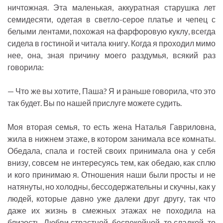
ничтожная. Эта маленькая, аккуратная старушка лет
семидесяти, одетая в светло-серое платье и чепец с
белыми лентами, похожая на фарфоровую куклу, всегда
сидела в гостиной и читала книгу. Когда я проходил мимо
нее, она, зная причину моего раздумья, всякий раз
говорила:
— Что же вы хотите, Паша? Я и раньше говорила, что это
так будет. Вы по нашей прислуге можете судить.
Моя вторая семья, то есть жена Наталья Гавриловна,
жила в нижнем этаже, в котором занимала все комнаты.
Обедала, спала и гостей своих принимала она у себя
внизу, совсем не интересуясь тем, как обедаю, как сплю
и кого принимаю я. Отношения наши были просты и не
натянуты, но холодны, бессодержательны и скучны, как у
людей, которые давно уже далеки друг другу, так что
даже их жизнь в смежных этажах не походила на
близость. Любви страстной, беспокойной, то сладкой, то