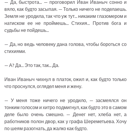
— Да, быстрота... — проговорил Иван Иваныч сонно и
вяло, как будто засыпая. — Только ничего не поделаешь.
Земля не уродила, так что уж тут... никаким глазомером и
натиском ее не проймешь... Стихия... Против бога и
судьбы не пойдешь...
— Да, но ведь человеку дана голова, чтобы бороться со
стихиями.
— А? Да... Это так, так... Да.
Иван Иваныч чихнул в платок, ожил и, как будто только
что проснулся, оглядел меня и жену.
— У меня тоже ничего не уродило, — засмеялся он
тонким голосом и хитро подмигнул, как будто это в самом
деле было очень смешно. — Денег нет, хлеба нет, а
работников полон двор, как у графа Шереметьева. Хочу
по шеям разогнать, да жалко как будто.