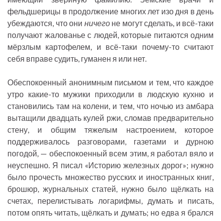
фельдшерицы в продолжение многих лет изо дня в день
убеждаются, что они
ничего
не могут сделать, и всё-таки
получают жалованье с людей, которые питаются одним
мёрзлым картофелем, и всё-таки почему-то считают
себя вправе судить, гуманен я или нет.
Обеспокоенный анонимным письмом и тем, что каждое
утро какие-то мужики приходили в людскую кухню и
становились там на колени, и тем, что ночью из амбара
вытащили двадцать кулей ржи, сломав предварительно
стену, и общим тяжелым настроением, которое
поддерживалось разговорами, газетами и дурною
погодой, — обеспокоенный всем этим, я работал вяло и
неуспешно. Я писал «Историю железных дорог»; нужно
было прочесть множество русских и иностранных книг,
брошюр, журнальных статей, нужно было щёлкать на
счетах, перелистывать логарифмы, думать и писать,
потом опять читать, щёлкать и думать; но едва я брался