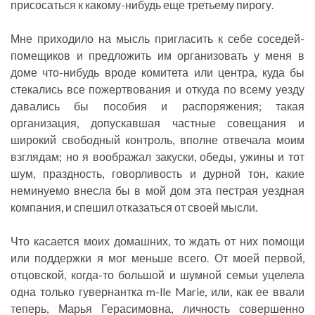
присосаться к какому-нибудь еще третьему пирогу.
Мне приходило на мысль пригласить к себе соседей-
помещиков и предложить им организовать у меня в
доме что-нибудь вроде комитета или центра, куда бы
стекались все пожертвования и откуда по всему уезду
давались бы пособия и распоряжения; такая
организация, допускавшая частные совещания и
широкий свободный контроль, вполне отвечала моим
взглядам; но я воображал закуски, обеды, ужины и тот
шум, праздность, говорливость и дурной тон, какие
неминуемо внесла бы в мой дом эта пестрая уездная
компания, и спешил отказаться от своей мысли.
Что касается моих домашних, то ждать от них помощи
или поддержки я мог меньше всего. От моей первой,
отцовской, когда-то большой и шумной семьи уцелела
одна только гувернантка m-lle Marie, или, как ее ввали
теперь, Марья Герасимовна, личность совершенно