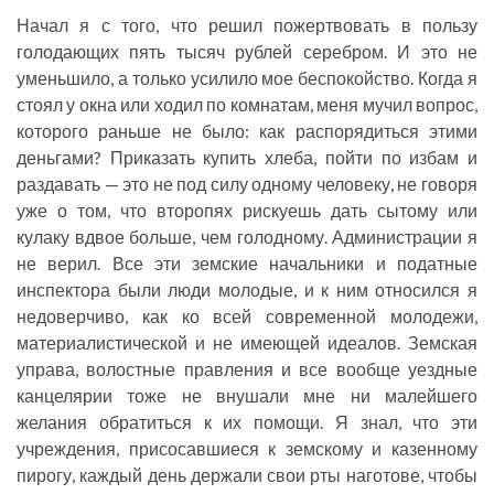
Начал я с того, что решил пожертвовать в пользу
голодающих пять тысяч рублей серебром. И это не
уменьшило, а только усилило мое беспокойство. Когда я
стоял у окна или ходил по комнатам, меня мучил вопрос,
которого раньше не было: как распорядиться этими
деньгами? Приказать купить хлеба, пойти по избам и
раздавать — это не под силу одному человеку, не говоря
уже о том, что второпях рискуешь дать сытому или
кулаку вдвое больше, чем голодному. Администрации я
не верил. Все эти земские начальники и податные
инспектора были люди молодые, и к ним относился я
недоверчиво, как ко всей современной молодежи,
материалистической и не имеющей идеалов. Земская
управа, волостные правления и все вообще уездные
канцелярии тоже не внушали мне ни малейшего
желания обратиться к их помощи. Я знал, что эти
учреждения, присосавшиеся к земскому и казенному
пирогу, каждый день держали свои рты наготове, чтобы