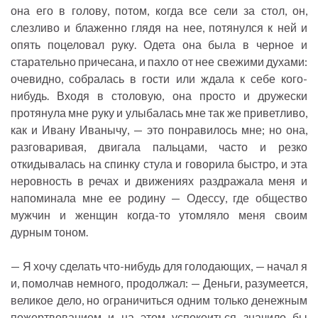
она его в голову, потом, когда все сели за стол, он,
слезливо и блаженно глядя на нее, потянулся к ней и
опять поцеловал руку. Одета она была в черное и
старательно причесана, и пахло от нее свежими духами:
очевидно, собралась в гости или ждала к себе кого-
нибудь. Входя в столовую, она просто и дружески
протянула мне руку и улыбалась мне так же приветливо,
как и Ивану Иванычу, — это понравилось мне; но она,
разговаривая, двигала пальцами, часто и резко
откидывалась на спинку стула и говорила быстро, и эта
неровность в речах и движениях раздражала меня и
напоминала мне ее родину — Одессу, где общество
мужчин и женщин когда-то утомляло меня своим
дурным тоном.
— Я хочу сделать что-нибудь для голодающих, — начал я
и, помолчав немного, продолжал: — Деньги, разумеется,
великое дело, но ограничиться одним только денежным
пожертвованием и на этом успокоиться значило бы