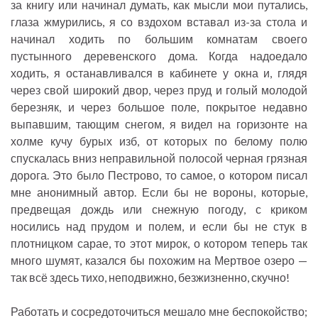
за книгу или начинал думать, как мысли мои путались,
глаза жмурились, я со вздохом вставал из-за стола и
начинал ходить по большим комнатам своего
пустынного деревенского дома. Когда надоедало
ходить, я останавливался в кабинете у окна и, глядя
через свой широкий двор, через пруд и голый молодой
березняк, и через большое поле, покрытое недавно
выпавшим, тающим снегом, я видел на горизонте на
холме кучу бурых изб, от которых по белому полю
спускалась вниз неправильной полосой черная грязная
дорога. Это было Пестрово, то самое, о котором писал
мне анонимный автор. Если бы не вороны, которые,
предвещая дождь или снежную погоду, с криком
носились над прудом и полем, и если бы не стук в
плотницком сарае, то этот мирок, о котором теперь так
много шумят, казался бы похожим на Мертвое озеро —
так всё здесь тихо, неподвижно, безжизненно, скучно!
Работать и сосредоточиться мешало мне беспокойство;