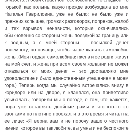
горькой, как полынь, какую прежде возбуждала во мне
Наталья Гавриловна, уже не было; не было уже и
прежних вспышек, громких разговоров, попреков, жалоб
и тех взрывов ненависти, которые оканчивались
обыкновенно со стороны жены поездкой за границу или
к родным, а с моей стороны — посылкой денег
понемногу, но почаще, чтобы чаще жалить самолюбие
жены. (Моя гордая, самолюбивая жена и ее родня живут
на мой счет, и жена при всем своем желании не может
отказаться от моих денег — это доставляло мне
удовольствие и было единственным утешением в моем
горе.) Теперь, когда мы случайно встречались внизу в
коридоре или на дворе, я кланялся, она приветливо
улыбалась; говорили мы о погоде, о том, что, кажется,
пора уже вставлять двойные рамы и что кто-то со
звонками по плотине проехал, и в это время я читал на
ее лице: «Я верна вам и не порочу вашего честного
имени, которое вы так любите, вы умны и не беспокоите