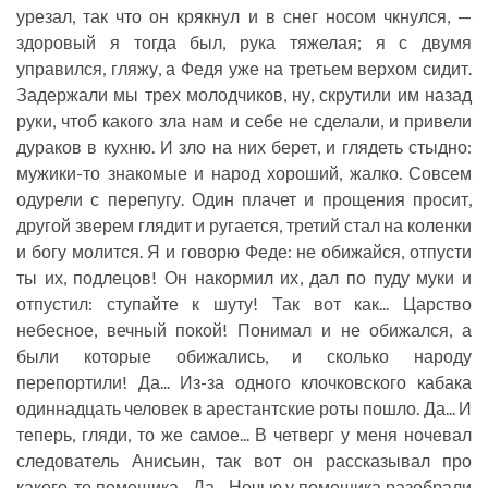
урезал, так что он крякнул и в снег носом чкнулся, —
здоровый я тогда был, рука тяжелая; я с двумя
управился, гляжу, а Федя уже на третьем верхом сидит.
Задержали мы трех молодчиков, ну, скрутили им назад
руки, чтоб какого зла нам и себе не сделали, и привели
дураков в кухню. И зло на них берет, и глядеть стыдно:
мужики-то знакомые и народ хороший, жалко. Совсем
одурели с перепугу. Один плачет и прощения просит,
другой зверем глядит и ругается, третий стал на коленки
и богу молится. Я и говорю Феде: не обижайся, отпусти
ты их, подлецов! Он накормил их, дал по пуду муки и
отпустил: ступайте к шуту! Так вот как... Царство
небесное, вечный покой! Понимал и не обижался, а
были которые обижались, и сколько народу
перепортили! Да... Из-за одного клочковского кабака
одиннадцать человек в арестантские роты пошло. Да... И
теперь, гляди, то же самое... В четверг у меня ночевал
следователь Анисьин, так вот он рассказывал про
какого-то помещика... Да... Ночью у помещика разобрали