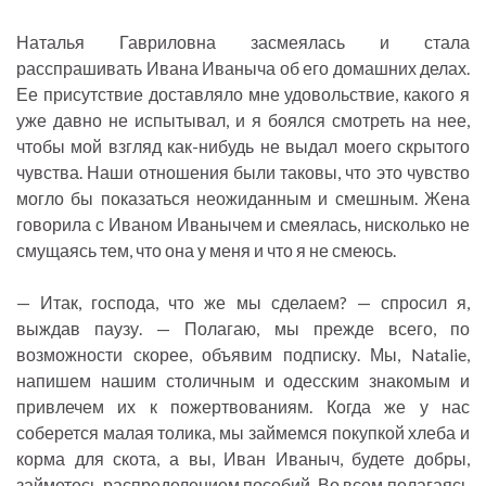
Наталья Гавриловна засмеялась и стала
расспрашивать Ивана Иваныча об его домашних делах.
Ее присутствие доставляло мне удовольствие, какого я
уже давно не испытывал, и я боялся смотреть на нее,
чтобы мой взгляд как-нибудь не выдал моего скрытого
чувства. Наши отношения были таковы, что это чувство
могло бы показаться неожиданным и смешным. Жена
говорила с Иваном Иванычем и смеялась, нисколько не
смущаясь тем, что она у меня и что я не смеюсь.
— Итак, господа, что же мы сделаем? — спросил я,
выждав паузу. — Полагаю, мы прежде всего, по
возможности скорее, объявим подписку. Мы, Natalie,
напишем нашим столичным и одесским знакомым и
привлечем их к пожертвованиям. Когда же у нас
соберется малая толика, мы займемся покупкой хлеба и
корма для скота, а вы, Иван Иваныч, будете добры,
займетесь распределением пособий. Во всем полагаясь