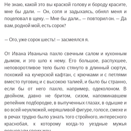
Не знаю, какой это вы краской голову и бороду красите,
мне бы дали. — Он, сопя и задыхаясь, обнял меня и
поцеловал в щеку. — Мне бы дали... — повторил он. — Да
вам, родной мой, есть сорок?
— Ого, уже сорок шесть! — засмеялся я.
От Ивана Иваныча пахло свечным салом и кухонным
дымом, и это шло к нему. Его большое, распухшее,
неповоротливое тело было стянуто в длинный сюртук,
похожий на кучерской кафтан, с крючками и с петлями
вместо пуговиц и с высокою талией, и было бы странно,
если бы от него пахло, например, одеколоном. В
двойном, давно не бритом, сизом, напоминавшем
репейник подбородке, в выпученных глазах, в одышке и
во всей неуклюжей, неряшливой фигуре, голосе, смехе и
в речах трудно было узнать того стройного, интересного
краснобая, к которому когда-то уездные мужья
ревновали своих жен.