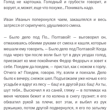
Голод не картошка. Голодный и грубости говорит, и
ворует, и, может, еще что похуже... Понимать надо.
Иван Иваныч поперхнулся чаем, закашлялся и весь
затрясся от скрипучего, удушливого смеха.
— Было дело под По... Полтавой! — выговорил он,
отмахиваясь обеими руками от смеха и кашля, которые
мешали ему говорить. — Было дело под Полтавой! Когда
года через три после воли был тут в двух уездах голод,
приезжает ко мне покойничек Федор Федорыч и зовет к
себе. Поедем да поедем, — пристал, как с ножом к горлу.
Отчего ж? Поедем, говорю. Ну, взяли и поехали. Дело
было к вечеру, снежок шел. Подъезжаем уже ночью к его
усадьбе и вдруг из лесу — бац! и в другой раз: бац! Ах ты,
шут тебя... Выскочил я из саней, гляжу — в потемках на
меня человек бежит и по колена в снегу грузнет; я его
обхватил рукой за плечи, вот этак, и выбил из рук
ружьишко, потом другой подвернулся, я его по затылку