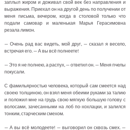
заплыл жиром и доживал свой век без направления и
выражения. Приехал он на другой день по получении от
меня письма, вечером, когда в столовой только что
подали самовар и маленькая Марья Герасимовна
резала лимон.
— Очень рад вас видеть, мой друг, — сказал я весело,
встречая его. — А вы всё полнеете!
— Это я не полнею, а распух, — ответил он. — Меня пчелы
покусали.
С фамильярностью человека, который сам смеется над
своею толщиною, он взял меня обеими руками за талию
и положил мне на грудь свою мягкую большую голову с
волосами, зачесанными на лоб по-хохлацки, и залился
тонким, старческим смехом.
— А вы всё молодеете! — выговорил он сквозь смех. —