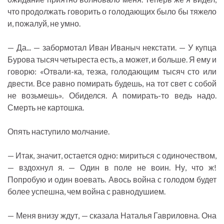
что продолжать говорить о голодающих было бы тяжело
и, пожалуй, не умно.
— Да... — забормотал Иван Иваныч некстати. — У купца
Бурова тысяч четыреста есть, а может, и больше. Я ему и
говорю: «Отвали-ка, тезка, голодающим тысяч сто или
двести. Все равно помирать будешь, на тот свет с собой
не возьмешь». Обиделся. А помирать-то ведь надо.
Смерть не картошка.
Опять наступило молчание.
— Итак, значит, остается одно: мириться с одиночеством,
— вздохнул я. — Один в поле не воин. Ну, что ж!
Попробую и один воевать. Авось война с голодом будет
более успешна, чем война с равнодушием.
— Меня внизу ждут, — сказала Наталья Гавриловна. Она