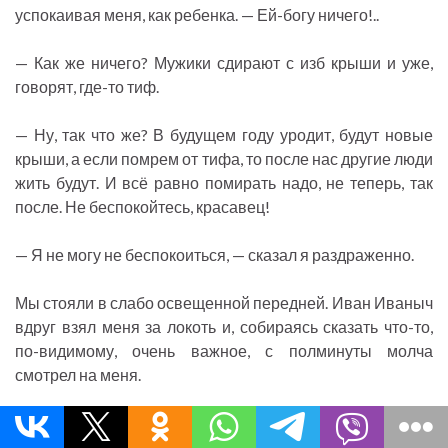
успокаивая меня, как ребенка. — Ей-богу ничего!..
— Как же ничего? Мужики сдирают с изб крыши и уже,
говорят, где-то тиф.
— Ну, так что же? В будущем году уродит, будут новые
крыши, а если помрем от тифа, то после нас другие люди
жить будут. И всё равно помирать надо, не теперь, так
после. Не беспокойтесь, красавец!
— Я не могу не беспокоиться, — сказал я раздраженно.
Мы стояли в слабо освещенной передней. Иван Иваныч
вдруг взял меня за локоть и, собираясь сказать что-то,
по-видимому, очень важное, с полминуты молча
смотрел на меня.
— Павел Андреич! — сказал он тихо, и на его жирном
застывшем лице и в темных глазах вдруг вспыхнуло то