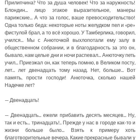
Прилипчина? Что за душа человек! Что за наружность!
Блондин... лицо этакое выразительное, манеры
парижские... А что за голос, ваше превосходительство!
Одна только беда: некоторые ноты желудком пел и «ре»
фистулой брал, а то всё хорошо. У Тамберлика, говорил,
учился... Мы с Анюточкой выхлопотали ему залу в
общественном собрании, и в благодарность за это он,
бывало, нам целые дни и ночи распевал... Анюточку петь
учил... Приезжал он, как теперь помню, в Великом посту,
лет... лет двенадцать тому назад. Нет, больше... Вот
память, прости господи! Анюточка, сколько нашей
Надечке лет?
— Двенадцать!
— Двенадцать... ежели прибавить десять месяцев... Ну,
так и есть... тринадцать!.. Прежде у нас в городе как-то и
жизни больше было... Взять к примеру хоть
благотворительные вечера. Какие прекрасные бывали у