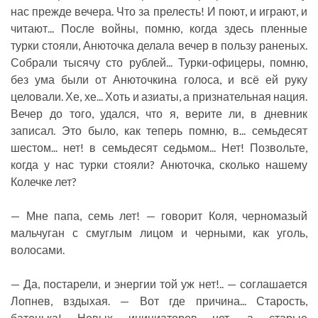
нас прежде вечера. Что за прелесть! И поют, и играют, и
читают... После войны, помню, когда здесь пленные
турки стояли, Анюточка делала вечер в пользу раненых.
Собрали тысячу сто рублей... Турки-офицеры, помню,
без ума были от Анюточкина голоса, и всё ей руку
целовали. Хе, хе... Хоть и азиаты, а признательная нация.
Вечер до того, удался, что я, верите ли, в дневник
записал. Это было, как теперь помню, в... семьдесят
шестом... нет! в семьдесят седьмом... Нет! Позвольте,
когда у нас турки стояли? Анюточка, сколько нашему
Колечке лет?
— Мне папа, семь лет! — говорит Коля, черномазый
мальчуган с смуглым лицом и черными, как уголь,
волосами.
— Да, постарели, и энергии той уж нет!.. — соглашается
Лопнев, вздыхая. — Вот где причина... Старость,
батенька! Новых инициаторов нет, а старые