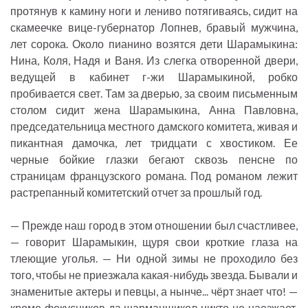
протянув к камину ноги и лениво потягиваясь, сидит на
скамеечке вице-губернатор Лопнев, бравый мужчина,
лет сорока. Около пианино возятся дети Шарамыкина:
Нина, Коля, Надя и Ваня. Из слегка отворенной двери,
ведущей в кабинет г-жи Шарамыкиной, робко
пробивается свет. Там за дверью, за своим письменным
столом сидит жена Шарамыкина, Анна Павловна,
председательница местного дамского комитета, живая и
пикантная дамочка, лет тридцати с хвостиком. Ее
черные бойкие глазки бегают сквозь пенсне по
страницам французского романа. Под романом лежит
растрепанный комитетский отчет за прошлый год.
— Прежде наш город в этом отношении был счастливее,
— говорит Шарамыкин, щуря свои кроткие глаза на
тлеющие уголья. — Ни одной зимы не проходило без
того, чтобы не приезжала какая-нибудь звезда. Бывали и
знаменитые актеры и певцы, а нынче... чёрт знает что! —
кроме фокусников да шарманщиков никто не наезжает.