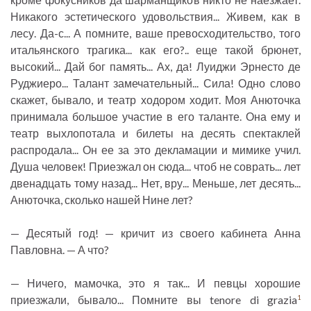
Никакого эстетического удовольствия... Живем, как в
лесу. Да-с... А помните, ваше превосходительство, того
итальянского трагика... как его?.. еще такой брюнет,
высокий... Дай бог память... Ах, да! Луиджи Эрнесто де
Руджиеро... Талант замечательный... Сила! Одно слово
скажет, бывало, и театр ходором ходит. Моя Анюточка
принимала большое участие в его таланте. Она ему и
театр выхлопотала и билеты на десять спектаклей
распродала... Он ее за это декламации и мимике учил.
Душа человек! Приезжал он сюда... чтоб не соврать... лет
двенадцать тому назад... Нет, вру... Меньше, лет десять...
Анюточка, сколько нашей Нине лет?
— Десятый год! — кричит из своего кабинета Анна
Павловна. — А что?
— Ничего, мамочка, это я так... И певцы хорошие
приезжали, бывало... Помните вы tenore di grazia
1