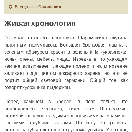
Вернуться к
Сочинения
Живая хронология
Гостиная статского советника Шарамыкина окутана
приятным полумраком. Большая бронзовая лампа с
зеленым абажуром красит в зелень à la «украинская
ночь» стены, мебель, лица... Изредка в потухающем
камине вспыхивает тлеющее полено и на мгновение
заливает лица цветом пожарного зарева; но это не
портит общей световой гармонии. Общий тон, как
говорят художники, выдержан.
Перед камином в кресле, в позе только что
пообедавшего человека, сидит сам Шарамыкин,
пожилой господин с седыми чиновничьими бакенами и с
кроткими голубыми глазами. По лицу его разлита
нежность, губы сложены в грустную улыбку. У его ног,