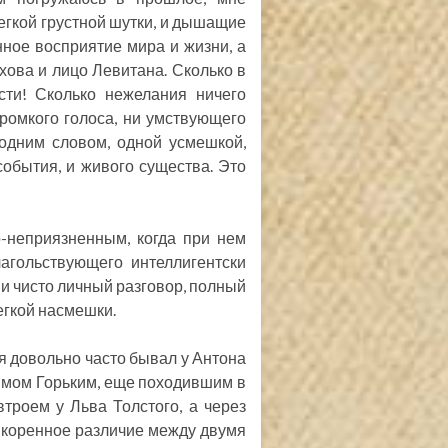
легкой грустной шутки, и дышащие
ное восприятие мира и жизни, а
хова и лицо Левитана. Сколько в
сти! Сколько нежелания ничего
громкого голоса, ни умствующего
 одним словом, одной усмешкой,
события, и живого существа. Это
о-неприязненным, когда при нем
лагольствующего интеллигентски
й и чисто личный разговор, полный
егкой насмешки.
 я довольно часто бывал у Антона
симом Горьким, еще походившим в
втроем у Льва Толстого, а через
а коренное различие между двумя