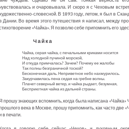
чувствовалась и очаровывала. И скоро я с Чеховым встрет
художественно-словесной. В 1893 году, летом, я был в Ска
в Дании. Во время этого путешествия я написал, между пр
стихотворение «Чайка». Я позволю себе припомнить его здес
Чайка
Чайка, серая чайка, с печальными криками носится
Над холодной пучиной морской,
И откуда примчалась? Зачем? Почему ее жалобы
Так полны безграничной тоской?
Бесконечная даль. Неприветное небо нахмурилось.
Закурчавилась пена седая на гребне волны.
Плачет северный ветер, и чайка рыдает, безумная,
Бесприютная чайка из дальней страны.
Я прошу знающих вспомнить, когда была написана «Чайка» Чех
прошлого века в Москве, прошу припомнить, как часто две «
и в печати.
Когда я говорю себе сейчас «Чехов» и духовным око