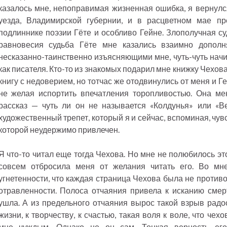
казалось мне, непоправимая жизненная ошибка, я вернул
уезда, Владимирской губернии, и в расцветном мае пр
подлиннике поэзии Гёте и особливо Гейне. Злополучная су
равновесия судьба Гёте мне казались взаимно допол
несказанно-таинственно изъясняющими мне, чуть-чуть начи
как писателя. Кто-то из знакомых подарил мне книжку Чехова
книгу с недоверием, но тотчас же отодвинулись от меня и Ге
не желая испортить впечатления торопливостью. Она ме
рассказ — чуть ли он не называется «Колдунья» или «
художественный трепет, который я и сейчас, вспоминая, чу
которой неудержимо привлечен.
Я что-то читал еще тогда Чехова. Но мне не полюбилось эт
совсем отбросила меня от желания читать его. Во мн
угнетенности, что каждая страница Чехова была не против
отравленности. Полоса отчаяния привела к исканию смер
ушла. А из предельного отчаяния вырос такой взрыв радос
жизни, к творчеству, к счастью, такая воля к воле, что чех
мне чуждым. Однако не он сам. Тонкая верность его