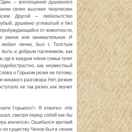
. Один — воплощение душевного
ании своих высоких творческих
 всем. Другой — любопытство
рубый, душевно угловатый и без
 и пробуждающийся от животности,
бо умное или занимательное. И
 любил лично, был с Толстым
 быть и добрым пасечником, как
, где в каждом члене семьи течет
подобострастно, как неуместный
слова о Горьком резки не потому,
е никакого разговора. Нет, резкие
ступало не так разно, как звучит
ите Горького?» Я ответил: «Не
казал, смотря перед собой как бы
ура кончится». Ошибался кроткий
но по существу Чехов был в своем