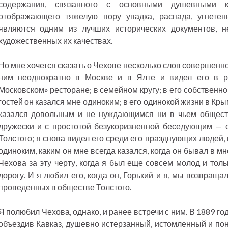
содержания, связанного с основными душевными 
отображающего тяжелую пору упадка, распада, угнетен
являются одним из лучших исторических документов, н
художественных их качествах.
Но мне хочется сказать о Чехове несколько слов совершенно
ним неоднократно в Москве и в Ялте и видел его в р
Московском» ресторане; в семейном кругу; в его собственно
гостей он казался мне одиноким; в его одинокой жизни в Крым
казался довольным и не нуждающимся ни в чьем общест
дружески и с простотой безукоризненной беседующим — 
Толстого; я снова видел его среди его празднующих людей, 
одиноким, каким он мне всегда казался, когда он бывал в 
Чехова за эту черту, когда я был еще совсем молод и тол
дорогу. И я любил его, когда он, Горький и я, мы возвращал
проведенных в обществе Толстого.
Я полюбил Чехова, однако, и ранее встречи с ним. В 1889 год
объездив Кавказ, душевно истерзанный, истомленный и поня