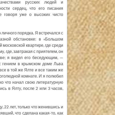
качествами русских людей и
ности сердец, что его писания
е говоря уже о высоких чисто
 личного порядка. Я встречался с
азной обстановке: в «Большом
й московской квартире, где среди
у, где, завтракая с приятелем, он
ве; я видел его беседующим, —
с гением в крымском доме Льва
все в той же Ялте и все таким же
многолюдной комнате. И я полюбил
ько что начал свою литературную
ись в Ялту, после 2 или 3 часов,
у, 22 лет, только что женившись и
вший, что сделана какая-то, как