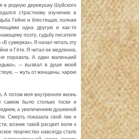
ся в родную деревушку Шуйского
едался страстному изучению в
дьба Гейне и блестящая, полная
няющими одна другую и как-то
нающему поэту, судьбу писателя
 «В сумерках». Я начал читать эту
йне и Гёте. Я читал ее медленно,
ня поразила. А один маленький
Ведьма», — вызвал в душе моей
вствую, — жуть от женщины, чарою
о. А потом моя внутренняя жизнь
е самом было столько тоски и
оядием, а увеличением душевной
ти. Смерть показала свой лик и
ти, возник такой расцвет воли к
овское творчество навсегда стало
 художественной кисти всегда