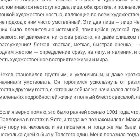
вспоминаются неотступно два лица, оба кроткие, и полные 
тонкой художественностью, являющие во всем художествен
не подход к ним чисто умственный. Эти два лица — лицо Че
них было пленительно-истомной, томящейся русской гру
резкого, ни движения, ни слова резкого, ни даже слишком 
рассуждения! Легкая, хваткая, меткая, быстрая оценка —
одним жестом — определение сразу, на лету, и явления, и 
есть художественное восприятие жизни и мира.
Чехов становился грустным, и уклончивым, и даже кротк
начинали умствовать. Он торопился ускользнуть от разг
гостя к другому гостю, с которым сейчас же начинался легки
маленьких подробностей жизни и полный блесток веселой, л
Если я верно помню, это было ранней осенью 1901 года, что
Павловича в гостях в Ялте, и тогда же познакомился с Мак
эту пору на человека и на писателя, и тогда же мы были 
несколько дней я был у Толстого один. Меня поразило тогд