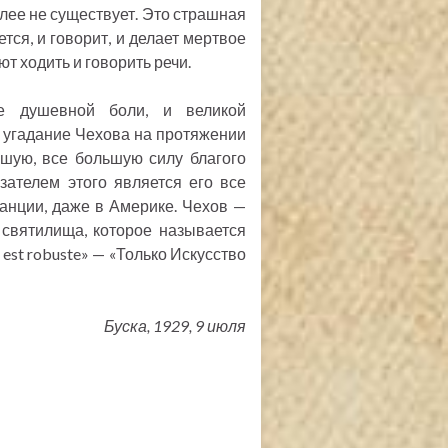
лее не существует. Это страшная
ется, и говорит, и делает мертвое
т ходить и говорить речи.
ое душевной боли, и великой
е угадание Чехова на протяжении
ьшую, все большую силу благого
зателем этого является его все
ранции, даже в Америке. Чехов —
 святилища, которое называется
 est robuste» — «Только Искусство
Буска, 1929, 9 июля