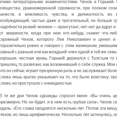
этими литературными знаменитостями: Чехов и Горький
изящества, уравномеренной скромности, при полном созн
качеств, и вежливость чувства, и деликатность во
возбуждающий, частью даже и трогательный, но больше г
надобности резкий человек — орангутанг, нет-нет да вдруг
от звериности, когда при нем кто-нибудь скажет что-ли
скромный Чехов, которого Лев Николаевич и ценил и
поразительно ровен и говорил с этим великаном, умевшим
равный с равным или как младший член одной и той же семьи
хорошая, честная кровь. Горький держался с Толстым то 
пришлец, то развязно, как возомнивший о себе служка. Мои 
что он сейчас играет презренную роль и не заслуживает боле
слова лишь кратко указывают на то, что было воистину, про
слово, но проступало с очевидностью.
В те же дни Чехов однажды спросил меня: «Вы очень цен
чрезмерно. Но он будит, и в нем есть грубая сила». Чехов с
вдаль: «Его слава продлится несколько лет. Потом эта миш
Чехов, но лишь арифметически. Несколько лет затянулись, 