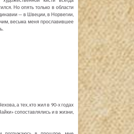
ился. Но опять только в области
ндинавии — в Швеции, в Норвегии,
очим, весьма меня прославившее
ь.
ова, а тех, кто жил в 90-х годах
Чайки» сопоставлялись и в жизни,
м погружаюсь в прошлое, мне