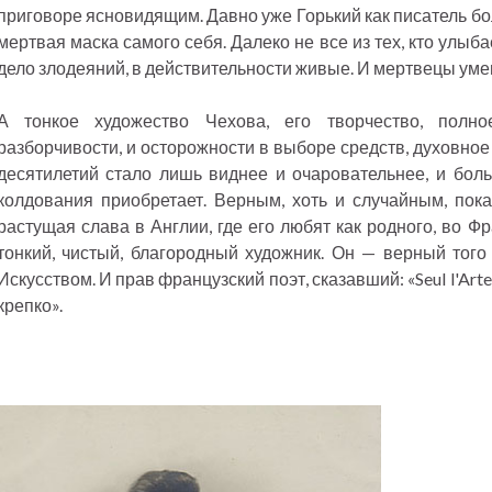
приговоре ясновидящим. Давно уже Горький как писатель бо
мертвая маска самого себя. Далеко не все из тех, кто улыба
дело злодеяний, в действительности живые. И мертвецы умею
А тонкое художество Чехова, его творчество, полн
разборчивости, и осторожности в выборе средств, духовно
десятилетий стало лишь виднее и очаровательнее, и бол
колдования приобретает. Верным, хоть и случайным, пока
растущая слава в Англии, где его любят как родного, во Ф
тонкий, чистый, благородный художник. Он — верный того
Искусством. И прав французский поэт, сказавший: «Seul l'Arte
крепко».