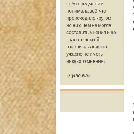
себя предметы и
понимала всё, что
происходило кругом,
но ни о чем не могла
составить мнения и не
знала, о чем ей
говорить. А как это
ужасно не иметь
никакого мнения!
«Душечка»