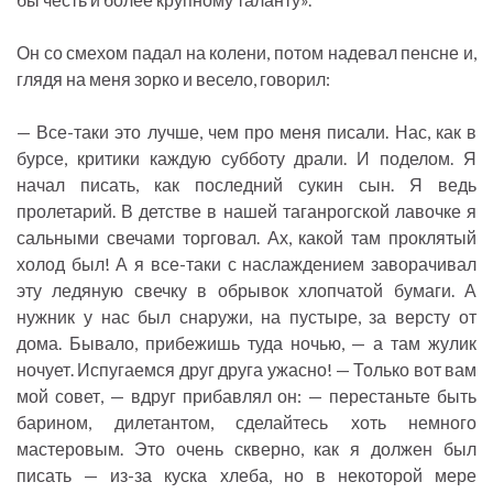
Он со смехом падал на колени, потом надевал пенсне и,
глядя на меня зорко и весело, говорил:
— Все-таки это лучше, чем про меня писали. Нас, как в
бурсе, критики каждую субботу драли. И поделом. Я
начал писать, как последний сукин сын. Я ведь
пролетарий. В детстве в нашей таганрогской лавочке я
сальными свечами торговал. Ах, какой там проклятый
холод был! А я все-таки с наслаждением заворачивал
эту ледяную свечку в обрывок хлопчатой бумаги. А
нужник у нас был снаружи, на пустыре, за версту от
дома. Бывало, прибежишь туда ночью, — а там жулик
ночует. Испугаемся друг друга ужасно! — Только вот вам
мой совет, — вдруг прибавлял он: — перестаньте быть
барином, дилетантом, сделайтесь хоть немного
мастеровым. Это очень скверно, как я должен был
писать — из-за куска хлеба, но в некоторой мере