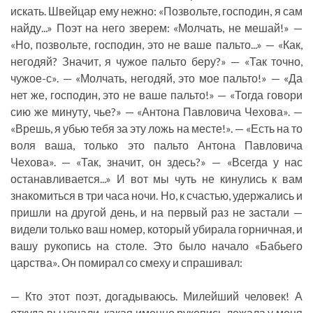
искать. Швейцар ему нежно: «Позвольте, господин, я сам
найду...» Поэт на него зверем: «Молчать, не мешай!» —
«Но, позвольте, господин, это не ваше пальто...» — «Как,
негодяй? Значит, я чужое пальто беру?» — «Так точно,
чужое-с». — «Молчать, негодяй, это мое пальто!» — «Да
нет же, господин, это не ваше пальто!» — «Тогда говори
сию же минуту, чье?» — «Антона Павловича Чехова». —
«Врешь, я убью тебя за эту ложь на месте!». — «Есть на то
воля ваша, только это пальто Антона Павловича
Чехова». — «Так, значит, он здесь?» — «Всегда у нас
останавливается...» И вот мы чуть не кинулись к вам
знакомиться в три часа ночи. Но, к счастью, удержались и
пришли на другой день, и на первый раз не застали —
видели только ваш номер, который убирала горничная, и
вашу рукопись на столе. Это было начало «Бабьего
царства». Он помирал со смеху и спрашивал:
— Кто этот поэт, догадываюсь. Милейший человек! А
откуда вы узнали, какая именно рукопись лежала у меня