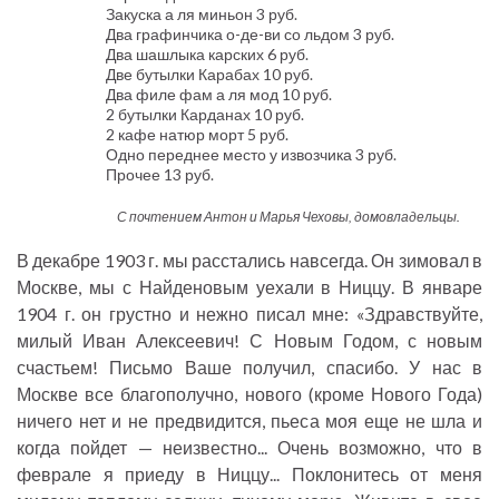
Закуска а ля миньон 3 руб.
Два графинчика о-де-ви со льдом 3 руб.
Два шашлыка карских 6 руб.
Две бутылки Карабах 10 руб.
Два филе фам а ля мод 10 руб.
2 бутылки Карданах 10 руб.
2 кафе натюр морт 5 руб.
Одно переднее место у извозчика 3 руб.
Прочее 13 руб.
С почтением Антон и Марья Чеховы, домовладельцы.
В декабре 1903 г. мы расстались навсегда. Он зимовал в
Москве, мы с Найденовым уехали в Ниццу. В январе
1904 г. он грустно и нежно писал мне: «Здравствуйте,
милый Иван Алексеевич! С Новым Годом, с новым
счастьем! Письмо Ваше получил, спасибо. У нас в
Москве все благополучно, нового (кроме Нового Года)
ничего нет и не предвидится, пьеса моя еще не шла и
когда пойдет — неизвестно... Очень возможно, что в
феврале я приеду в Ниццу... Поклонитесь от меня