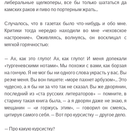
либеральные щелкоперы, все бы только шататься да
камских раков и пиво по портерным жрать...
Случалось, что в газетах было что-нибудь и обо мне.
Критики тогда нередко находили во мне «чеховское
настроение». Оживляясь, волнуясь, он восклицал с
мягкой горячностью:
— Ах, как это глупо! Ах, как глупо! И меня допекали
«тургеневскими нотами». Мы похожи с вами, как борзая
на гончую. Я не мог бы ни одного слова украсть у вас. Вы
резче меня. Вы вон пишете: «море пахнет арбузом»... Это
чудесно, а я бы ни за что так не сказал. Вы же дворянин,
последний из «ста русских литераторов» — помните, в
старину такая книга была, — а я дворян даже не знаю, я
мещанин — «и горжусь этим», — говорил он смеясь,
цитируя самого себя. — Вот про курсистку — другое дело.
— Про какую курсистку?