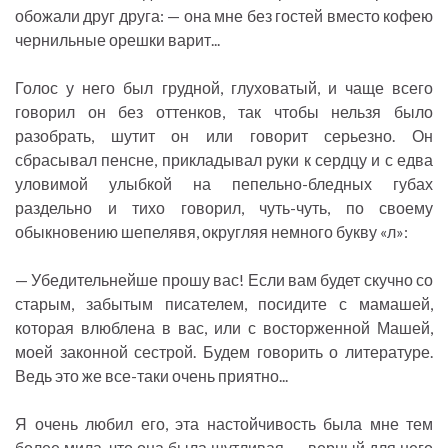
обожали друг друга: — она мне без гостей вместо кофею
чернильные орешки варит...
Голос у него был грудной, глуховатый, и чаще всего
говорил он без оттенков, так чтобы нельзя было
разобрать, шутит он или говорит серьезно. Он
сбрасывал пенсне, прикладывал руки к сердцу и с едва
уловимой улыбкой на пепельно-бледных губах
раздельно и тихо говорил, чуть-чуть, по своему
обыкновению шепелявя, округляя немного букву «л»:
— Убедительнейше прошу вас! Если вам будет скучно со
старым, забытым писателем, посидите с мамашей,
которая влюблена в вас, или с восторженной Машей,
моей законной сестрой. Будем говорить о литературе.
Ведь это же все-таки очень приятно...
Я очень любил его, эта настойчивость была мне тем
более мила, что она была шутливая, — верный для него