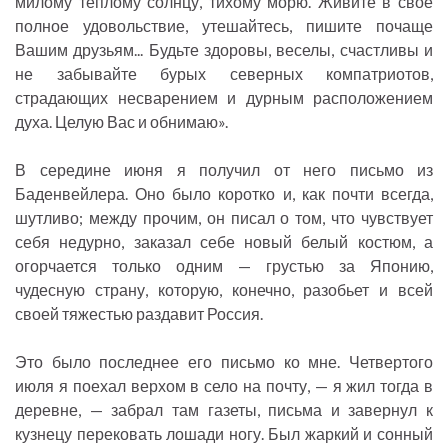
милому теплому солнцу, тихому морю. Живите в свое
полное удовольствие, утешайтесь, пишите почаще
Вашим друзьям... Будьте здоровы, веселы, счастливы и
не забывайте бурых северных компатриотов,
страдающих несварением и дурным расположением
духа. Целую Вас и обнимаю».
В середине июня я получил от него письмо из
Баденвейлера. Оно было коротко и, как почти всегда,
шутливо; между прочим, он писал о том, что чувствует
себя недурно, заказал себе новый белый костюм, а
огорчается только одним — грустью за Японию,
чудесную страну, которую, конечно, разобьет и всей
своей тяжестью раздавит Россия.
Это было последнее его письмо ко мне. Четвертого
июля я поехал верхом в село на почту, — я жил тогда в
деревне, — забрал там газеты, письма и завернул к
кузнецу перековать лошади ногу. Был жаркий и сонный