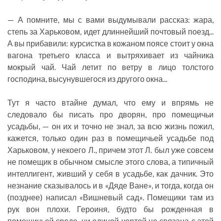
— А помните, мы с вами выдумывали рассказ: жара,
степь за Харьковом, идет длиннейший почтовый поезд...
А вы прибавили: курсистка в кожаном поясе стоит у окна
вагона третьего класса и вытряхивает из чайника
мокрый чай. Чай летит по ветру в лицо толстого
господина, высунувшегося из другого окна...
Тут я часто втайне думал, что ему и впрямь не
следовало бы писать про дворян, про помещичьи
усадьбы, — он их и точно не знал, за всю жизнь пожил,
кажется, только один раз в помещичьей усадьбе под
Харьковом, у некоего Л., причем этот Л. был уже совсем
не помещик в обычном смысле этого слова, а типичный
интеллигент, живший у себя в усадьбе, как дачник. Это
незнание сказывалось и в «Дяде Ване», и тогда, когда он
(позднее) написал «Вишневый сад». Помещики там из
рук вон плохи. Героиня, будто бы рожденная в
помещичьей среде, ни единой чертой не связана с этой