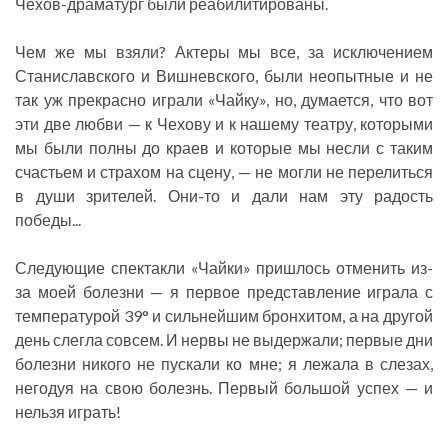
Чехов-драматург были реабилитированы.
Чем же мы взяли? Актеры мы все, за исключением
Станиславского и Вишневского, были неопытные и не
так уж прекрасно играли «Чайку», но, думается, что вот
эти две любви — к Чехову и к нашему театру, которыми
мы были полны до краев и которые мы несли с таким
счастьем и страхом на сцену, — не могли не перелиться
в души зрителей. Они-то и дали нам эту радость
победы...
Следующие спектакли «Чайки» пришлось отменить из-
за моей болезни — я первое представление играла с
температурой 39° и сильнейшим бронхитом, а на другой
день слегла совсем. И нервы не выдержали; первые дни
болезни никого не пускали ко мне; я лежала в слезах,
негодуя на свою болезнь. Первый большой успех — и
нельзя играть!