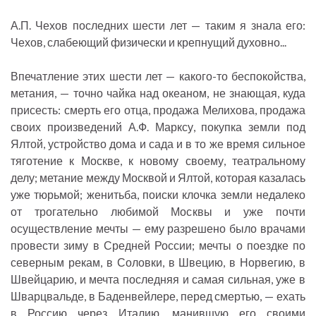
А.П. Чехов последних шести лет — таким я знала его:
Чехов, слабеющий физически и крепнущий духовно...
Впечатление этих шести лет — какого-то беспокойства,
метания, — точно чайка над океаном, не знающая, куда
присесть: смерть его отца, продажа Мелихова, продажа
своих произведений А.Ф. Марксу, покупка земли под
Ялтой, устройство дома и сада и в то же время сильное
тяготение к Москве, к новому своему, театральному
делу; метание между Москвой и Ялтой, которая казалась
уже тюрьмой; женитьба, поиски клочка земли недалеко
от трогательно любимой Москвы и уже почти
осуществление мечты — ему разрешено было врачами
провести зиму в Средней России; мечты о поездке по
северным рекам, в Соловки, в Швецию, в Норвегию, в
Швейцарию, и мечта последняя и самая сильная, уже в
Шварцвальде, в Баденвейлере, перед смертью, — ехать
в Россию через Италию, манившую его своими