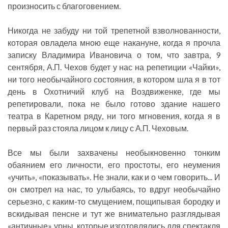
произносить с благоговением.
Никогда не забуду ни той трепетной взволнованности,
которая овладела мною еще накануне, когда я прочла
записку Владимира Ивановича о том, что завтра, 9
сентября, А.П. Чехов будет у нас на репетиции «Чайки»,
ни того необычайного состояния, в котором шла я в тот
день в Охотничий клуб на Воздвиженке, где мы
репетировали, пока не было готово здание нашего
театра в Каретном ряду, ни того мгновения, когда я в
первый раз стояла лицом к лицу с А.П. Чеховым.
Все мы были захвачены необыкновенно тонким
обаянием его личности, его простоты, его неумения
«учить», «показывать». Не знали, как и о чем говорить... И
он смотрел на нас, то улыбаясь, то вдруг необычайно
серьезно, с каким-то смущением, пощипывая бородку и
вскидывая пенсне и тут же внимательно разглядывая
«античные» урны, которые изготовлялись для спектакля