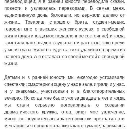
переводчицей; я в ранней юности переводила сказки,
повести и увлекалась переводами. В семье меня,
единственную дочь, баловали, но держали далеко от
жизни... Товарищ старшего брата, студент-медик,
говорил мне о высших женских курсах, о свободной
жизни (видя иногда мое подавленное состояние), и когда
заметили, как я жадно слушала эти рассказы, как горели
у меня глаза, милого студента тихо удалили на время из
нашего дома. А я осталась со своей мечтой о свободной
жизни.
Детьми и в ранней юности мы ежегодно устраивали
спектакли; смастерили сцену у нас в зале, играли и у нас,
и у знакомых, участвовали и в благотворительных
вечерах. Но когда мне было уже за двадцать лет и когда
мы стали серьезно поговаривать о создании
драматического кружка, отец, видя мое увлечение,
мягко, но внушительно и категорически прекратил эти
мечтания, и я продолжала жить как в тумане, занимаясь