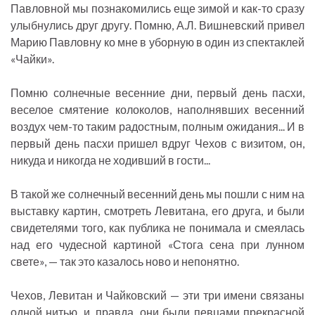
Павловной мы познакомились еще зимой и как-то сразу
улыбнулись друг другу. Помню, А.Л. Вишневский привел
Марию Павловну ко мне в уборную в один из спектаклей
«Чайки».
Помню солнечные весенние дни, первый день пасхи,
веселое смятение колоколов, наполнявших весенний
воздух чем-то таким радостным, полным ожидания... И в
первый день пасхи пришел вдруг Чехов с визитом, он,
никуда и никогда не ходивший в гости...
В такой же солнечный весенний день мы пошли с ним на
выставку картин, смотреть Левитана, его друга, и были
свидетелями того, как публика не понимала и смеялась
над его чудесной картиной «Стога сена при лунном
свете», — так это казалось ново и непонятно.
Чехов, Левитан и Чайковский — эти три имени связаны
одной нитью, и, правда, они были певцами прекрасной