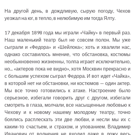
На другой день, в дождливую, сырую погоду, Чехов
уезжал на юг, в тепло, в нелюбимую им тогда Ялту.
17 декабря 1898 года мы играли «Чайку» в первый раз.
Наш маленький театр был не совсем полон. Мы уже
сыграли и «Федора» и «Шейлока»; хоть и хвалили нас,
однако составилось мнение, что обстановка, костюмы
необыкновенно жизненны, толпа играет исключительно,
но... «актеров пока не видно», хотя Москвин прекрасно и
с большим успехом сыграл Федора. И вот идет «Чайка»,
в которой нет ни обстановки, ни костюмов — один актер.
Мы все точно готовились к атаке. Настроение было
серьезное, избегали говорить друг с другом, избегали
смотреть в глаза, молчали, все насыщенные любовью к
Чехову и к новому нашему молодому театру, точно
боялись расплескать эти две любви, и несли мы их с
каким-то счастьем, и страхом, и упованием. Владимир
Иванович от волнения не входил даже в ложу весь