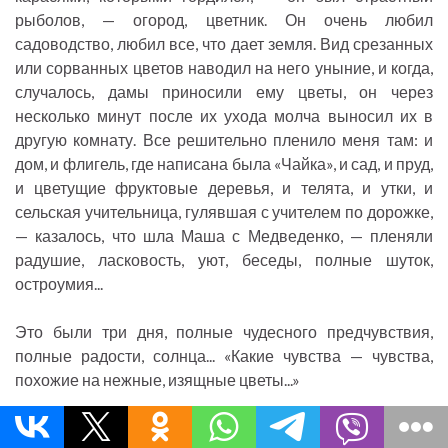
рыболов, — огород, цветник. Он очень любил
садоводство, любил все, что дает земля. Вид срезанных
или сорванных цветов наводил на него уныние, и когда,
случалось, дамы приносили ему цветы, он через
несколько минут после их ухода молча выносил их в
другую комнату. Все решительно пленило меня там: и
дом, и флигель, где написана была «Чайка», и сад, и пруд,
и цветущие фруктовые деревья, и телята, и утки, и
сельская учительница, гулявшая с учителем по дорожке,
— казалось, что шла Маша с Медведенко, — пленяли
радушие, ласковость, уют, беседы, полные шуток,
остроумия...
Это были три дня, полные чудесного предчувствия,
полные радости, солнца... «Какие чувства — чувства,
похожие на нежные, изящные цветы...»
Кончился сезон, и я уехала отдыхать на Кавказ, где жил