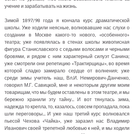
учение и зарабатывать на жизнь.
Зимой 1897/98 года я кончала курс драматической
школы. Уже ходили неясные, волновавшие нас слухи о
создании в Москве какого-то нового, «особенного»
театра; уже появлялась в стенах школы живописная
фигура Станиславского с седыми волосами и черными
бровями, и рядом с ним характерный силуэт Санина;
уже смотрели они репетицию «Трактирщицы», во время
которой сладко замирало сердце от волнения; уже
среди зимы учитель наш, Вл.И. Немирович-Данченко,
говорил М.Г. Савицкой, мне и некоторым другим моим
товарищам, что мы будем оставлены в этом театре, и мы
бережно хранили эту тайну... И вот тянулась зима,
надежда то крепла, то, казалось, совсем пропадала, пока
шли переговоры... И уже наш третий курс волновался
пьесой Чехова «Чайка», уже заразил нас Владимир
Иванович своей трепетной любовью к ней, и мы ходили