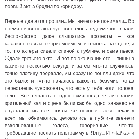
первый акт, а бродил по коридору.
Первые два акта прошли... Мы ничего не понимали... Во
время первого акта чувствовалось недоумение в зале,
беспокойство, даже слышались протесты — все
казалось новым, неприемлемым: и темнота на сцене, и
то, что актеры сидели спиной к публике, и сама пьеса.
Ждали третьего акта... И вот по окончании его — тишина
какие-то несколько секунд, и затем что-то случилось,
точно плотину прорвало, мы сразу не поняли даже, что
это было; и тут-то началось какое-то безумие, когда
перестаешь чувствовать, что есть у тебя ноги, голова,
тело... Все слилось в одно сумасшедшее ликование,
зрительный зал и сцена были как бы одно, занавес не
опускался, мы все стояли, как пьяные, слезы текли у
всех, мы обнимались, целовались, в публике звенели
взволнованные голоса, говорившие что-то,
требовавшие послать телеграмму в Ялту... И «Чайка» и