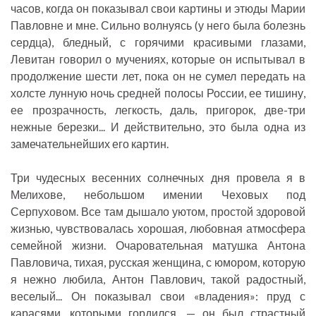
часов, когда он показывал свои картины и этюды Марии
Павловне и мне. Сильно волнуясь (у него была болезнь
сердца), бледный, с горячими красивыми глазами,
Левитан говорил о мучениях, которые он испытывал в
продолжение шести лет, пока он не сумел передать на
холсте лунную ночь средней полосы России, ее тишину,
ее прозрачность, легкость, даль, пригорок, две-три
нежные березки... И действительно, это была одна из
замечательнейших его картин.
Три чудесных весенних солнечных дня провела я в
Мелихове, небольшом имении Чеховых под
Серпуховом. Все там дышало уютом, простой здоровой
жизнью, чувствовалась хорошая, любовная атмосфера
семейной жизни. Очаровательная матушка Антона
Павловича, тихая, русская женщина, с юмором, которую
я нежно любила, Антон Павлович, такой радостный,
веселый... Он показывал свои «владения»: пруд с
карасями, которыми гордился, — он был страстный