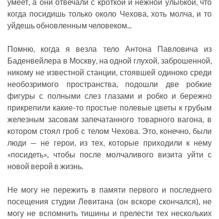
умеет, а они отвечали с кроткой и нежной улыбкой, что
когда посидишь только около Чехова, хоть молча, и то
уйдешь обновленным человеком...
Помню, когда я везла тело Антона Павловича из
Баденвейлера в Москву, на одной глухой, заброшенной,
никому не известной станции, стоявшей одиноко среди
необозримого пространства, подошли две робкие
фигуры с полными слез глазами и робко и бережно
прикрепили какие-то простые полевые цветы к грубым
железным засовам запечатанного товарного вагона, в
котором стоял гроб с телом Чехова. Это, конечно, были
люди — не герои, из тех, которые приходили к нему
«посидеть», чтобы после молчаливого визита уйти с
новой верой в жизнь.
Не могу не пережить в памяти первого и последнего
посещения студии Левитана (он вскоре скончался), не
могу не вспомнить тишины и прелести тех нескольких