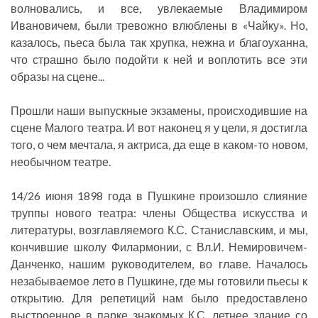
волновались, и все, увлекаемые Владимиром
Ивановичем, были тревожно влюблены в «Чайку». Но,
казалось, пьеса была так хрупка, нежна и благоуханна,
что страшно было подойти к ней и воплотить все эти
образы на сцене...
Прошли наши выпускные экзамены, происходившие на
сцене Малого театра. И вот наконец я у цели, я достигла
того, о чем мечтала, я актриса, да еще в каком-то новом,
необычном театре.
14/26 июня 1898 года в Пушкине произошло слияние
труппы нового театра: члены Общества искусства и
литературы, возглавляемого К.С. Станиславским, и мы,
кончившие школу Филармонии, с Вл.И. Немировичем-
Данченко, нашим руководителем, во главе. Началось
незабываемое лето в Пушкине, где мы готовили пьесы к
открытию. Для репетиций нам было предоставлено
выстроенное в парке знакомых К.С. летнее здание со