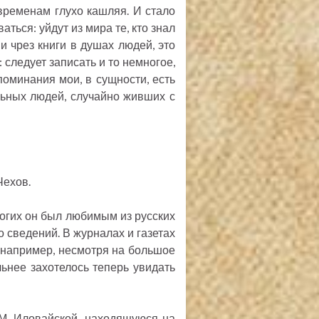
временам глухо кашляя. И стало
аться: уйдут из мира те, кто знал
х и чрез книги в душах людей, это
: следует записать и то немногое,
споминания мои, в сущности, есть
льных людей, случайно живших с
Чехов.
ногих он был любимым из русских
о сведений. В журналах и газетах
е, например, несмотря на большое
льнее захотелось теперь увидать
.М. Иловайской, находящуюся на