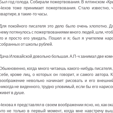
Был год голода. Собирали пожертвования. В ялтинском «Кр
Чехов тоже принимает пожертвования. Стало известно, ч
квартире, в такие-то часы.
Для покойного писателя это дело было очень хлопотно. Д
нему потянулось с пожертвованиями много людей, шли, чтоб
то и просто его увидать. Пошел и я; был я учителем на
собранных от школы рублей.
Дача Иловайской довольно большая. А.П-ч занимал две комн
Обыкновенно, когда много читаешь какого-нибудь писателя
себе, кроме лиц, о которых он говорит, и самого автора. 
воображение невольно начинает рисовать и его внешний 
никогда не виденного, трудно уловимый, если бы его нарисо
живет в душе.
Чехова я представлял в своем воображении ясно, но, как ока
что не только в первый момент, когда мне навстречу вы