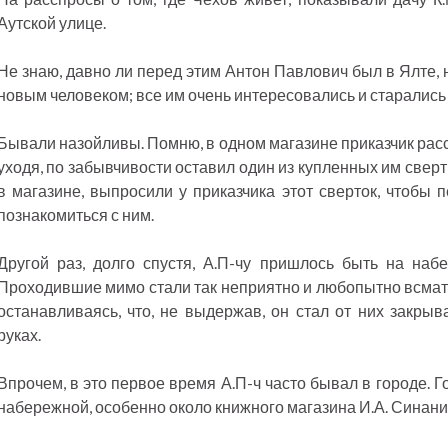
Аутской улице.
Не знаю, давно ли перед этим Антон Павлович был в Ялте, н
новым человеком; все им очень интересовались и старались 
Бывали назойливы. Помню, в одном магазине приказчик расс
уходя, по забывчивости оставил один из купленных им свер
в магазине, выпросили у приказчика этот сверток, чтобы 
познакомиться с ним.
Другой раз, долго спустя, А.П-чу пришлось быть на наб
Проходившие мимо стали так неприятно и любопытно всматр
останавливаясь, что, не выдержав, он стал от них закрыв
руках.
Впрочем, в это первое время А.П-ч часто бывал в городе. Г
набережной, особенно около книжного магазина И.А. Синани 