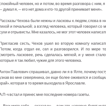
спокойный человек, но и потом, во время разговора с ним, я
— думал я, — его нет дома и кто-то другой принимает меня».
Рассказы Чехова были нежны и ласковы к людям, слова в них
тихой и печальной; а взгляд человека, который говорил со м
сухи и отрывисты. Мне казалось, не мог этот человек написат
Пригласив сесть, Чехов ушел во вторую комнату написат
Потом, когда отдал ее, сел и разговорился. И по мере то
смотреть ласковее, речь сделалась мягкой, и у меня стало
которые я так любил, чужие для этого человека.
Антон Павлович спрашивал, давно ли я в Ялте, почему пос
узнав во мне северянина, он еще более оживился и сообщил
край». которая в то время выходила в Ярославле.
А.П-ч встал и принес мне последние номера газеты.
— Возьмите себе, — сказал он, — вам это, наверно, будет инте