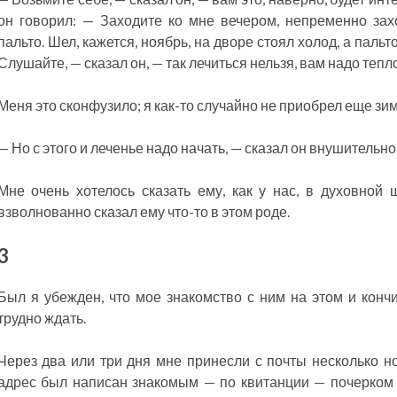
он говорил: — Заходите ко мне вечером, непременно зах
пальто. Шел, кажется, ноябрь, на дворе стоял холод, а паль
Слушайте, — сказал он, — так лечиться нельзя, вам надо тепл
Меня это сконфузило; я как-то случайно не приобрел еще зи
— Но с этого и леченье надо начать, — сказал он внушительно
Мне очень хотелось сказать ему, как у нас, в духовной 
взволнованно сказал ему что-то в этом роде.
3
Был я убежден, что мое знакомство с ним на этом и кончи
трудно ждать.
Через два или три дня мне принесли с почты несколько н
адрес был написан знакомым — по квитанции — почерком