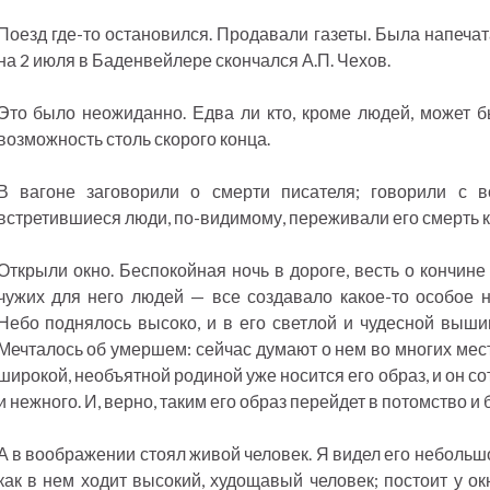
Поезд где-то остановился. Продавали газеты. Была напечат
на 2 июля в Баденвейлере скончался А.П. Чехов.
Это было неожиданно. Едва ли кто, кроме людей, может б
возможность столь скорого конца.
В вагоне заговорили о смерти писателя; говорили с в
встретившиеся люди, по-видимому, переживали его смерть к
Открыли окно. Беспокойная ночь в дороге, весть о кончине
чужих для него людей — все создавало какое-то особое н
Небо поднялось высоко, и в его светлой и чудесной выши
Мечталось об умершем: сейчас думают о нем во многих мест
широкой, необъятной родиной уже носится его образ, и он со
и нежного. И, верно, таким его образ перейдет в потомство и
А в воображении стоял живой человек. Я видел его небольшой
как в нем ходит высокий, худощавый человек; постоит у ок