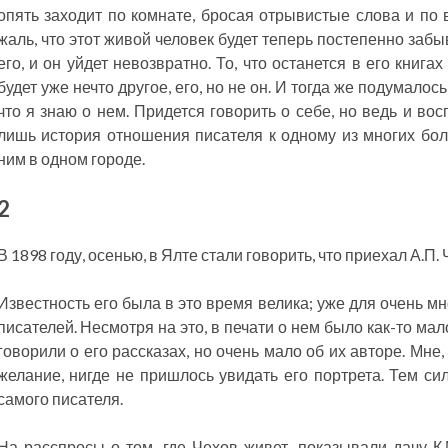
опять заходит по комнате, бросая отрывистые слова и по 
жаль, что этот живой человек будет теперь постепенно забыв
его, и он уйдет невозвратно. То, что останется в его книга
будет уже нечто другое, его, но не он. И тогда же подумалось
что я знаю о нем. Придется говорить о себе, но ведь и во
лишь история отношения писателя к одному из многих бо
ним в одном городе.
2
В 1898 году, осенью, в Ялте стали говорить, что приехал А.П. 
Известность его была в это время велика; уже для очень м
писателей. Несмотря на это, в печати о нем было как-то мал
говорили о его рассказах, но очень мало об их авторе. Мн
желание, нигде не пришлось увидать его портрета. Тем си
самого писателя.
На расспросы о том, где Чехов живет, показывали дачу К