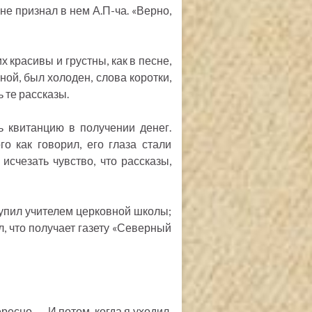
 не признал в нем А.П-ча. «Верно,
 красивы и грустны, как в песне,
ной, был холоден, слова коротки,
ь те рассказы.
ь квитанцию в получении денег.
го как говорил, его глаза стали
 исчезать чувство, что рассказы,
тупил учителем церковной школы;
, что получает газету «Северный
ресно. — И потом, когда я уходил,