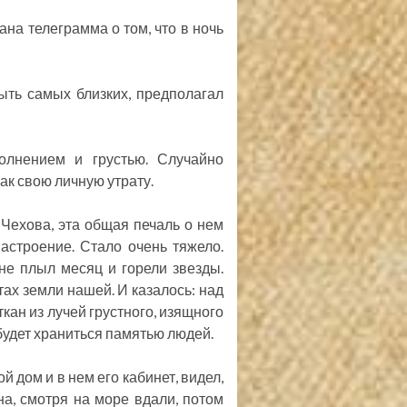
ана телеграмма о том, что в ночь
ыть самых близких, предполагал
олнением и грустью. Случайно
ак свою личную утрату.
 Чехова, эта общая печаль о нем
астроение. Стало очень тяжело.
не плыл месяц и горели звезды.
ах земли нашей. И казалось: над
ткан из лучей грустного, изящного
 будет храниться памятью людей.
 дом и в нем его кабинет, видел,
на, смотря на море вдали, потом