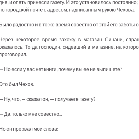
дня, и опять принесли газету. И это установилось постоянно
по городской почте с адресом, надписанным рукою Чехова.
Было радостно и в то же время совестно от этой его заботы о
Через некоторое время захожу в магазин Синани, спраш
оказалось. Тогда господин, сидевший в магазине, на котор
проговорил:
— Но если у вас нет книги, почему вы ее не выпишете?
Это был Чехов.
— Ну, что, — сказал он, — получаете газету?
— Да, только мне совестно...
Но он прервал мои слова: