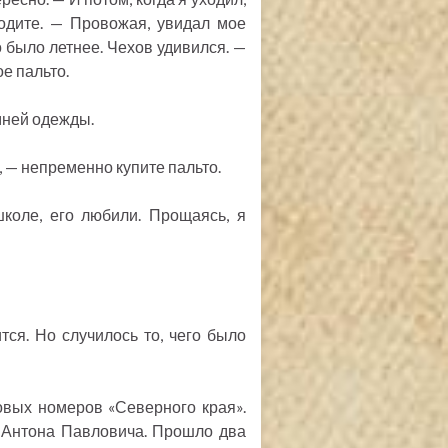
одите. — Провожая, увидал мое
то было летнее. Чехов удивился. —
ое пальто.
мней одежды.
, — непременно купите пальто.
школе, его любили. Прощаясь, я
тся. Но случилось то, чего было
овых номеров «Северного края».
 Антона Павловича. Прошло два