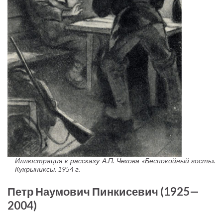
Иллюстрация к рассказу А.П. Чехова «Беспокойный гость».
Кукрыниксы. 1954 г.
Петр Наумович Пинкисевич (1925—
2004)