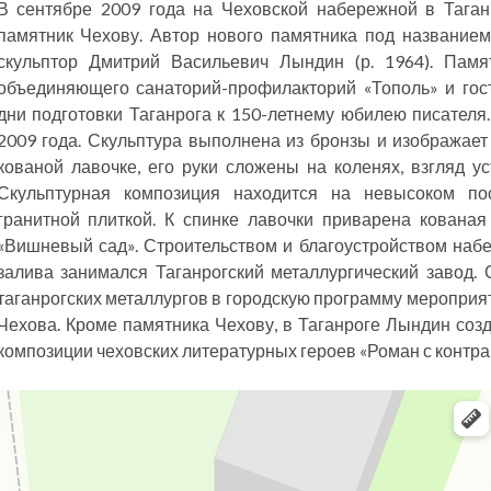
В сентябре 2009 года на Чеховской набережной в Тага
памятник Чехову. Автор нового памятника под название
скульптор Дмитрий Васильевич Лындин (р. 1964). Памя
объединяющего санаторий-профилакторий «Тополь» и гост
дни подготовки Таганрога к 150-летнему юбилею писателя.
2009 года. Скульптура выполнена из бронзы и изображает
кованой лавочке, его руки сложены на коленях, взгляд ус
Скульптурная композиция находится на невысоком по
гранитной плиткой. К спинке лавочки приварена кованая
«Вишневый сад». Строительством и благоустройством набе
залива занимался Таганрогский металлургический завод. 
таганрогских металлургов в городскую программу мероприя
Чехова. Кроме памятника Чехову, в Таганроге Лындин соз
композиции чеховских литературных героев «Роман с контра