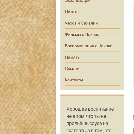
Экранизации
Цитаты
Чехов и Сахалин
Фильмы о Чехове
Воспоминания о Чехове
Память
Ссылки
Контакты
Хорошее воспитание
не в том, что ты не
прольёшь соуса на
скатерть, а в том, что