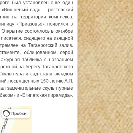
нроге был установлен еще один
м «Вишневый сад» — ростовский
тник на территории комплекса,
иницу «Приазовье», появился в
 Открытие состоялось в октябре
 писателя, сидящего на изящной
тремлен на Таганрогский залив.
стаменте, облицованном серой
 ажурная табличка с названием
режной на берегу Таганрогского
Скульптура и сад стали вкладом
тий, посвященных 150-летию А.П.
дал замечательные скульптурные
басом» и «Египетская пирамида».