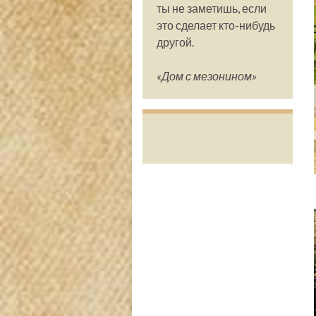
ты не заметишь, если
это сделает кто-нибудь
другой.
«Дом с мезонином»