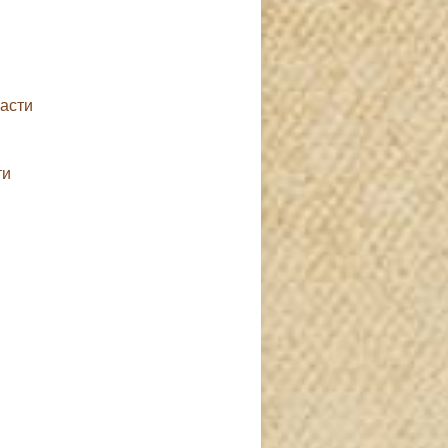
ласти
ти