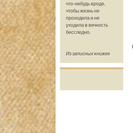
что-нибудь вроде,
чтобы жизнь не
проходила и не
уходила в вечность
бесследно.
Из записных книжек