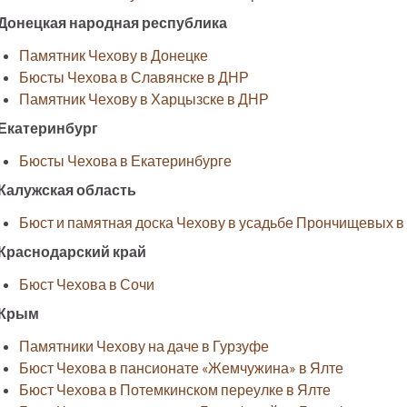
Донецкая народная республика
Памятник Чехову в Донецке
Бюсты Чехова в Славянске в ДНР
Памятник Чехову в Харцызске в ДНР
Екатеринбург
Бюсты Чехова в Екатеринбурге
Калужская область
Бюст и памятная доска Чехову в усадьбе Прончищевых в
Краснодарский край
Бюст Чехова в Сочи
Крым
Памятники Чехову на даче в Гурзуфе
Бюст Чехова в пансионате «Жемчужина» в Ялте
Бюст Чехова в Потемкинском переулке в Ялте