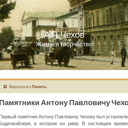
А.П. Чехов
Жизнь и творчество
Вернуться к
Память
Памятники Антону Павловичу Чех
Первый памятник Антону Павловичу Чехову был установлен
Баденвайлере, в котором он умер. В настоящее время