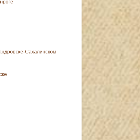
анроге
ксандровске-Сахалинском
ске