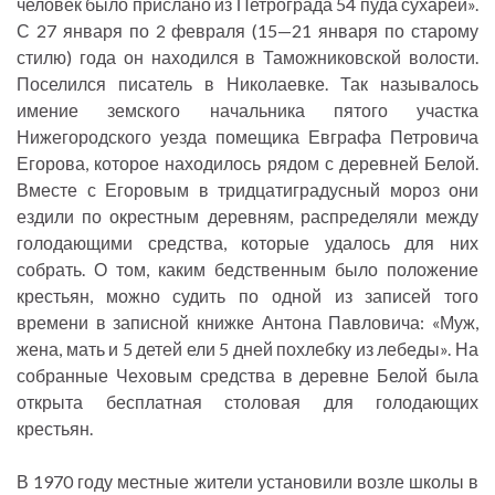
человек было прислано из Петрограда 54 пуда сухарей».
С 27 января по 2 февраля (15—21 января по старому
стилю) года он находился в Таможниковской волости.
Поселился писатель в Николаевке. Так называлось
имение земского начальника пятого участка
Нижегородского уезда помещика Евграфа Петровича
Егорова, которое находилось рядом с деревней Белой.
Вместе с Егоровым в тридцатиградусный мороз они
ездили по окрестным деревням, распределяли между
голодающими средства, которые удалось для них
собрать. О том, каким бедственным было положение
крестьян, можно судить по одной из записей того
времени в записной книжке Антона Павловича: «Муж,
жена, мать и 5 детей ели 5 дней похлебку из лебеды». На
собранные Чеховым средства в деревне Белой была
открыта бесплатная столовая для голодающих
крестьян.
В 1970 году местные жители установили возле школы в