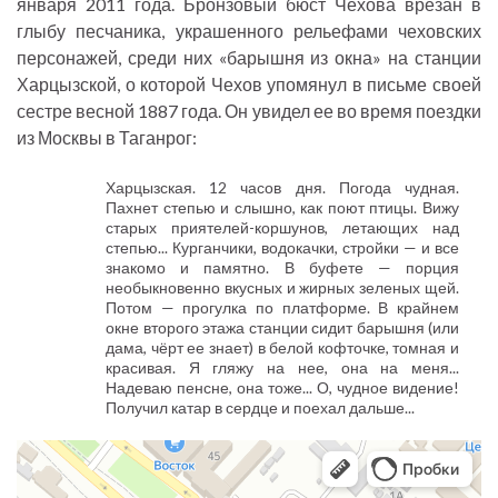
января 2011 года. Бронзовый бюст Чехова врезан в
глыбу песчаника, украшенного рельефами чеховских
персонажей, среди них «барышня из окна» на станции
Харцызской, о которой Чехов упомянул в письме своей
сестре весной 1887 года. Он увидел ее во время поездки
из Москвы в Таганрог:
Харцызская. 12 часов дня. Погода чудная.
Пахнет степью и слышно, как поют птицы. Вижу
старых приятелей-коршунов, летающих над
степью... Курганчики, водокачки, стройки — и все
знакомо и памятно. В буфете — порция
необыкновенно вкусных и жирных зеленых щей.
Потом — прогулка по платформе. В крайнем
окне второго этажа станции сидит барышня (или
дама, чёрт ее знает) в белой кофточке, томная и
красивая. Я гляжу на нее, она на меня...
Надеваю пенсне, она тоже... О, чудное видение!
Получил катар в сердце и поехал дальше...