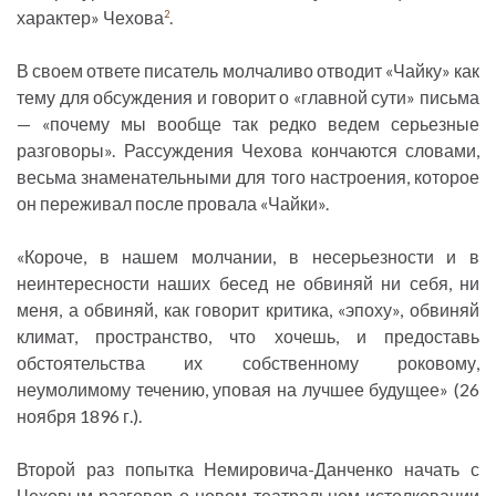
характер» Чехова
.
2
В своем ответе писатель молчаливо отводит «Чайку» как
тему для обсуждения и говорит о «главной сути» письма
— «почему мы вообще так редко ведем серьезные
разговоры». Рассуждения Чехова кончаются словами,
весьма знаменательными для того настроения, которое
он переживал после провала «Чайки».
«Короче, в нашем молчании, в несерьезности и в
неинтересности наших бесед не обвиняй ни себя, ни
меня, а обвиняй, как говорит критика, «эпоху», обвиняй
климат, пространство, что хочешь, и предоставь
обстоятельства их собственному роковому,
неумолимому течению, уповая на лучшее будущее» (26
ноября 1896 г.).
Второй раз попытка Немировича-Данченко начать с
Чеховым разговор о новом театральном истолковании