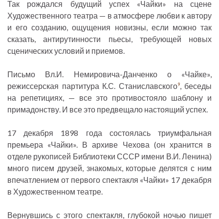
Так рождался будущий успех «Чайки» на сцене
Художественного театра — в атмосфере любви к автору
и его созданию, ощущения новизны, если можно так
сказать, антирутинности пьесы, требующей новых
сценических условий и приемов.
Письмо Вл.И. Немировича-Данченко о «Чайке»,
режиссерская партитура К.С. Станиславского
, беседы
9
на репетициях, — все это противостояло шаблону и
примадонству. И все это предвещало настоящий успех.
17 декабря 1898 года состоялась триумфальная
премьера «Чайки». В архиве Чехова (он хранится в
отделе рукописей Библиотеки СССР имени В.И. Ленина)
много писем друзей, знакомых, которые делятся с ним
впечатлением от первого спектакля «Чайки» 17 декабря
в Художественном театре.
Вернувшись с этого спектакля, глубокой ночью пишет