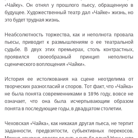
«Чайку». Он отнял у прошлого пьесу, обращенную в
будущее. Художественный театр дал «Чайке» жизнь, но
это будет трудная жизнь.
Неабсолютность торжества, как и неполнота провала
пьесы, приводит к размышлениям о ее театральной
судьбе. В двух этих премьерах, столь контрастных,
проявился своеобразный принцип неполноты
сценического воплощения «Чайки».
История ее истолкования на сцене неотделима от
творческих разногласий и споров. Тот факт, что «Чайка»
не была понята современниками в 1896 году, вовсе не
означает, что она была исчерпывающим образом
понята в последующие годы, в двадцатом столетии.
Чеховская «Чайка», как никакая другая пьеса, не терпит
заданности, предвзятости, субъективных перекосов.
Можно, конечно, свести ее суть к судьбе одной Нины, или