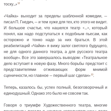
тоску...»
12
«Чайка» выходит за пределы шаблонной комедии, —
писал П. Гнедич, — и тем хуже для тех, кто этого не видит.
И большое счастье, что нашелся театр <...>, который
понял, как надо подступаться к подобным пьесам, как
осторожно и тонко надо за них браться. В этой
реабилитаций «Чайки» я вижу залог светлого будущего,
не для одного данного театра, а для русского театра
вообще». Все это завершалось выводом: «Театральное
дело вступает в новую фазу. Много борьбы предстоит с
представителями отживающих форм мнимой
сценичности, но главное — первый шаг сделан»
.
13
Теперь, казалось бы, успех полный, безоговорочный и
единодушный. Однако это было не совсем так.
Говоря о триумфе Художественного театра, многие
рецензенты писали о неудаче исполнительницы роли