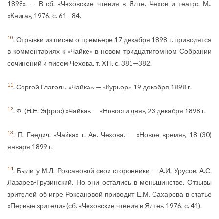
1898». — В сб. «Чеховские чтения в Ялте. Чехов и театр». М.,
«Книга», 1976, с. 61—84.
10
. Отрывки из писем о премьере 17 декабря 1898 г. приводятся
в комментариях к «Чайке» в новом тридцатитомном Собрании
сочинений и писем Чехова, т. XIII, с. 381—382.
11
. Сергей Глаголь. «Чайка». — «Курьер», 19 декабря 1898 г.
12
. Ф. (Н.Е. Эфрос) «Чайка». — «Новости дня», 23 декабря 1898 г.
13
. П. Гнедич. «Чайка» г. Ан. Чехова. — «Новое время», 18 (30)
января 1899 г.
14
. Были у М.Л. Роксановой свои сторонники — А.И. Урусов, А.С.
Лазарев-Грузинский. Но они остались в меньшинстве. Отзывы
зрителей об игре Роксановой приводит Е.М. Сахарова в статье
«Первые зрители» (сб. «Чеховские чтения в Ялте». 1976, с. 41).