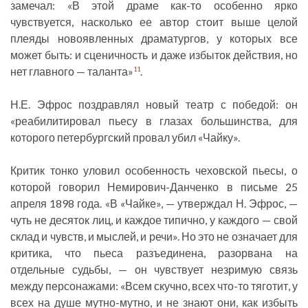
замечал: «В этой драме как-то особенно ярко
чувствуется, насколько ее автор стоит выше целой
плеяды новоявленных драматургов, у которых все
может быть: и сценичность и даже избыток действия, но
нет главного — таланта»
.
11
Н.Е. Эфрос поздравлял новый театр с победой: он
«реабилитировал пьесу в глазах большинства, для
которого петербургский провал убил «Чайку».
Критик тонко уловил особенность чеховской пьесы, о
которой говорил Немирович-Данченко в письме 25
апреля 1898 года. «В «Чайке», — утверждал Н. Эфрос, —
чуть не десяток лиц, и каждое типично, у каждого — свой
склад и чувств, и мыслей, и речи». Но это не означает для
критика, что пьеса разъединена, разорвана на
отдельные судьбы, — он чувствует незримую связь
между персонажами: «Всем скучно, всех что-то тяготит, у
всех на душе мутно-мутно, и не знают они, как избыть