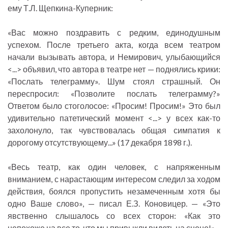
ему Т.Л. Щепкина-Куперник:
«Вас можно поздравить с редким, единодушным
успехом. После третьего акта, когда всем театром
начали вызывать автора, и Немирович, улыбающийся
<...> объявил, что автора в театре нет — поднялись крики:
«Послать телеграмму». Шум стоял страшный. Он
переспросил: «Позволите послать телеграмму?»
Ответом было стоголосое: «Просим! Просим!» Это был
удивительно патетический момент <...> у всех как-то
захолонуло, так чувствовалась общая симпатия к
дорогому отсутствующему...» (17 декабря 1898 г.).
«Весь театр, как один человек, с напряженным
вниманием, с нарастающим интересом следил за ходом
действия, боялся пропустить незамеченным хотя бы
одно Ваше слово», — писал Е.З. Коновицер. — «Это
явственно слышалось со всех сторон: «Как это
непохоже на все то, что мы привыкли видеть на сцене!»