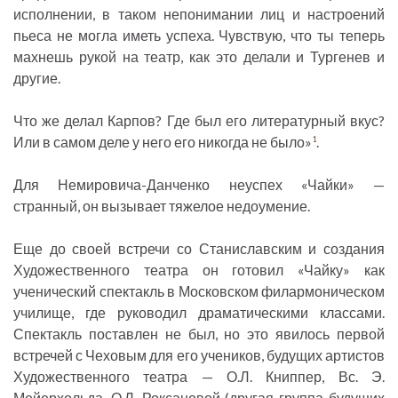
исполнении, в таком непонимании лиц и настроений
пьеса не могла иметь успеха. Чувствую, что ты теперь
махнешь рукой на театр, как это делали и Тургенев и
другие.
Что же делал Карпов? Где был его литературный вкус?
Или в самом деле у него его никогда не было»
.
1
Для Немировича-Данченко неуспех «Чайки» —
странный, он вызывает тяжелое недоумение.
Еще до своей встречи со Станиславским и создания
Художественного театра он готовил «Чайку» как
ученический спектакль в Московском филармоническом
училище, где руководил драматическими классами.
Спектакль поставлен не был, но это явилось первой
встречей с Чеховым для его учеников, будущих артистов
Художественного театра — О.Л. Книппер, Вс. Э.
Мейерхольда, О.Л. Роксановой (другая группа будущих