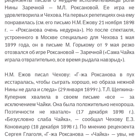
Нины Заречной — М.Л. Роксановой. Ее игра не
удовлетворила и Чехова. На первых репетициях она ему
понравилась (см. его письмо Н.М. Ежову 21 ноября 1898
г. — «Роксанова очень недурна»). Но после спектакля,
устроенного в Москве специально для Чехова 1 мая
1899 года, он в письме М. Горькому от 9 мая резко
отозвался об игре Роксановой — Заречной («Сама Чайка
играла отвратительно, все время рыдала навзрыд»).
Н.М. Ежов писал Чехову: «Г-жа Роксанова в пух
исстаралась, чтобы сыграть хорошо, но образа нежной
Нины не дала и следа» (29 января 1899 г.). Т.Л. Щепкина-
Куперник хвалила в своем письме «все — за
исключением Чайки. Она была положительно нехороша.
Поэтичности не хватало» (17 декабря 1898 г.).
«Безусловно слаба Чайка», — сообщал Чехову Е.З.
Коновицер (18 декабря 1898 г.). По мнению рецензента
Сергея Глаголя, «Г-жа Роксанова — «Чайка» — увы, не