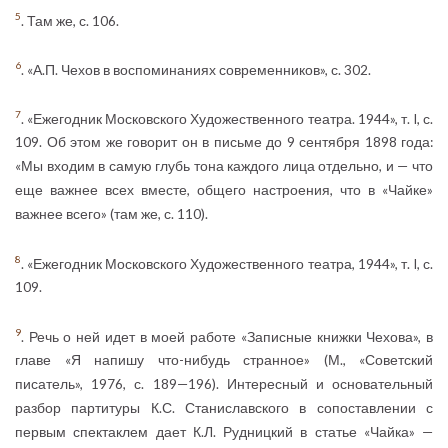
5
. Там же, с. 106.
6
. «А.П. Чехов в воспоминаниях современников», с. 302.
7
. «Ежегодник Московского Художественного театра. 1944», т. I, с.
109. Об этом же говорит он в письме до 9 сентября 1898 года:
«Мы входим в самую глубь тона каждого лица отдельно, и — что
еще важнее всех вместе, общего настроения, что в «Чайке»
важнее всего» (там же, с. 110).
8
. «Ежегодник Московского Художественного театра, 1944», т. I, с.
109.
9
. Речь о ней идет в моей работе «Записные книжки Чехова», в
главе «Я напишу что-нибудь странное» (М., «Советский
писатель», 1976, с. 189—196). Интересный и основательный
разбор партитуры К.С. Станиславского в сопоставлении с
первым спектаклем дает К.Л. Рудницкий в статье «Чайка» —