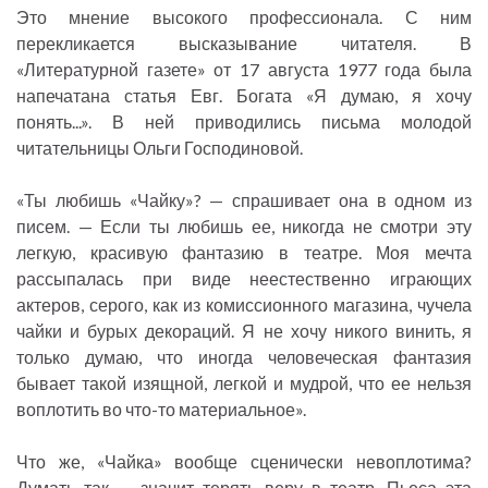
Это мнение высокого профессионала. С ним
перекликается высказывание читателя. В
«Литературной газете» от 17 августа 1977 года была
напечатана статья Евг. Богата «Я думаю, я хочу
понять...». В ней приводились письма молодой
читательницы Ольги Господиновой.
«Ты любишь «Чайку»? — спрашивает она в одном из
писем. — Если ты любишь ее, никогда не смотри эту
легкую, красивую фантазию в театре. Моя мечта
рассыпалась при виде неестественно играющих
актеров, серого, как из комиссионного магазина, чучела
чайки и бурых декораций. Я не хочу никого винить, я
только думаю, что иногда человеческая фантазия
бывает такой изящной, легкой и мудрой, что ее нельзя
воплотить во что-то материальное».
Что же, «Чайка» вообще сценически невоплотима?
Думать так — значит терять веру в театр. Пьеса эта