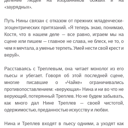
«заурядных».
Путь Нины связан с отказом от прежних младенчески-
эгоцентрических притязаний. «Я теперь знаю, понимаю,
Костя, что в нашем деле — все равно, играем мы на
сцене или пишем — главное не слава, не блеск, не то, о
чем я мечтала, а уменье терпеть. Умей нести свой крест и
веруй».
Расставаясь с Треплевым, она читает монолог из его
пьесы и убегает. Говоря об этой последней сцене,
многие писавшие о «Чайке» ограничивались
противопоставлением: «верующая» Нина и ни во что не
верующий, потерянный Треплев. Но не будем забывать,
как много дал Нине Треплев — своей чистотой,
одержимостью, преданностью искусству и любви.
Нина и Треплев входят в пьесу одними, а уходят как