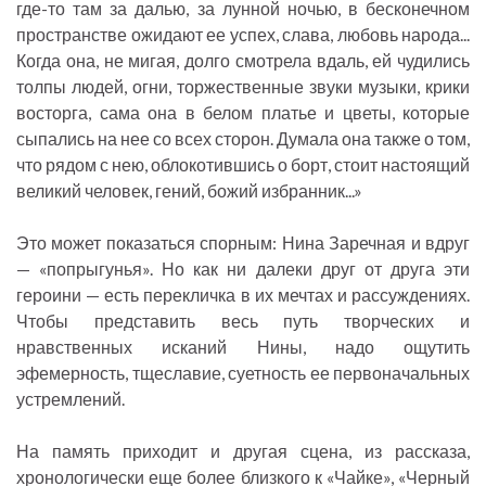
где-то там за далью, за лунной ночью, в бесконечном
пространстве ожидают ее успех, слава, любовь народа...
Когда она, не мигая, долго смотрела вдаль, ей чудились
толпы людей, огни, торжественные звуки музыки, крики
восторга, сама она в белом платье и цветы, которые
сыпались на нее со всех сторон. Думала она также о том,
что рядом с нею, облокотившись о борт, стоит настоящий
великий человек, гений, божий избранник...»
Это может показаться спорным: Нина Заречная и вдруг
— «попрыгунья». Но как ни далеки друг от друга эти
героини — есть перекличка в их мечтах и рассуждениях.
Чтобы представить весь путь творческих и
нравственных исканий Нины, надо ощутить
эфемерность, тщеславие, суетность ее первоначальных
устремлений.
На память приходит и другая сцена, из рассказа,
хронологически еще более близкого к «Чайке», «Черный