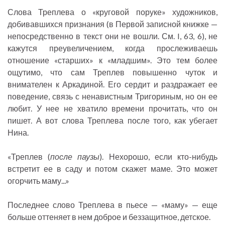
Слова Треплева о «круговой поруке» художников,
добивавшихся признания (в Первой записной книжке —
непосредственно в текст они не вошли. См. I, 63, 6), не
кажутся преувеличением, когда прослеживаешь
отношение «старших» к «младшим». Это тем более
ощутимо, что сам Треплев повышенно чуток и
внимателен к Аркадиной. Его сердит и раздражает ее
поведение, связь с ненавистным Тригориным, но он ее
любит. У нее не хватило времени прочитать, что он
пишет. А вот слова Треплева после того, как убегает
Нина.
«Треплев (
после паузы
). Нехорошо, если кто-нибудь
встретит ее в саду и потом скажет маме. Это может
огорчить маму...»
Последнее слово Треплева в пьесе — «маму» — еще
больше оттеняет в нем доброе и беззащитное, детское.