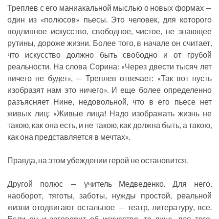
Треплев с его маниакальной мыслью о новых формах —
один из «полюсов» пьесы. Это человек, для которого
подлинное искусство, свободное, чистое, не знающее
рутины, дороже жизни. Более того, в начале он считает,
что искусство должно быть свободно и от грубой
реальности. На слова Сорина: «Через двести тысяч лет
ничего не будет», — Треплев отвечает: «Так вот пусть
изобразят нам это ничего». И еще более определенно
разъясняет Нине, недовольной, что в его пьесе нет
живых лиц: «Живые лица! Надо изображать жизнь не
такою, как она есть, и не такою, как должна быть, а такою,
как она представляется в мечтах».
Правда, на этом убеждении герой не остановится.
Другой полюс — учитель Медведенко. Для него,
наоборот, тяготы, заботы, нужды простой, реальной
жизни отодвигают остальное — театр, литературу, все.
Если он и заговорит об искусстве, то лишь для того,