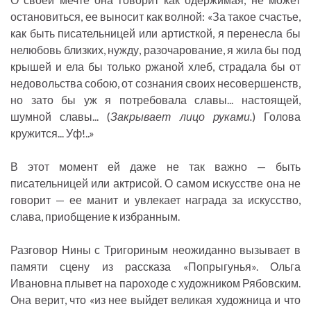
остановиться, ее выносит как волной: «За такое счастье,
как быть писательницей или артисткой, я перенесла бы
нелюбовь близких, нужду, разочарование, я жила бы под
крышей и ела бы только ржаной хлеб, страдала бы от
недовольства собою, от сознания своих несовершенств,
но зато бы уж я потребовала славы... настоящей,
шумной славы... (
Закрывает лицо руками.
) Голова
кружится... Уф!..»
В этот момент ей даже не так важно — быть
писательницей или актрисой. О самом искусстве она не
говорит — ее манит и увлекает награда за искусство,
слава, приобщение к избранным.
Разговор Нины с Тригориным неожиданно вызывает в
памяти сцену из рассказа «Попрыгунья». Ольга
Ивановна плывет на пароходе с художником Рябовским.
Она верит, что «из нее выйдет великая художница и что