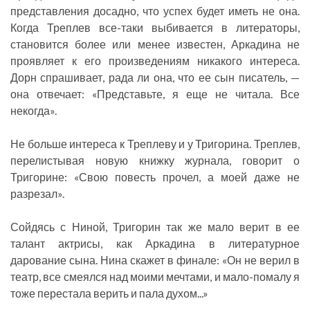
представления досадно, что успех будет иметь не она.
Когда Треплев все-таки выбивается в литераторы,
становится более или менее известен, Аркадина не
проявляет к его произведениям никакого интереса.
Дорн спрашивает, рада ли она, что ее сын писатель, —
она отвечает: «Представьте, я еще не читала. Все
некогда».
Не больше интереса к Треплеву и у Тригорина. Треплев,
перелистывая новую книжку журнала, говорит о
Тригорине: «Свою повесть прочел, а моей даже не
разрезал».
Сойдясь с Ниной, Тригорин так же мало верит в ее
талант актрисы, как Аркадина в литературное
дарование сына. Нина скажет в финале: «Он не верил в
театр, все смеялся над моими мечтами, и мало-помалу я
тоже перестала верить и пала духом...»