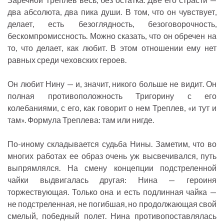
два абсолюта, два пика души. В том, что он чувствует,
делает, есть безоглядность, безоговорочность,
бескомпромиссность. Можно сказать, что он обречен на
то, что делает, как любит. В этом отношении ему нет
равных среди чеховских героев.
Он любит Нину — и, значит, никого больше не видит. Он
полная противоположность Тригорину с его
колебаниями, с его, как говорит о нем Треплев, «и тут и
там». Формула Треплева: там или нигде.
По-иному складывается судьба Нины. Заметим, что во
многих работах ее образ очень уж высвечивался, путь
выпрямлялся. На смену концепции подстреленной
чайки выдвигалась другая: Нина — героиня
торжествующая. Только она и есть подлинная чайка —
не подстреленная, не погибшая, но продолжающая свой
смелый, победный полет. Нина противопоставлялась