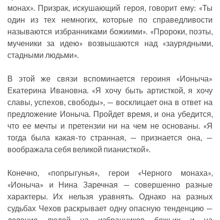
монах». Призрак, искушающий героя, говорит ему: «Ты
один из тех немногих, которые по справедливости
называются избранниками божиими». «Пророки, поэты,
мученики за идею» возвышаются над «заурядными,
стадными людьми».
В этой же связи вспоминается героиня «Ионыча»
Екатерина Ивановна. «Я хочу быть артисткой, я хочу
славы, успехов, свободы», — восклицает она в ответ на
предложение Ионыча. Пройдет время, и она убедится,
что ее мечты и претензии ни на чем не основаны. «Я
тогда была какая-то странная, — признается она, —
воображала себя великой пианисткой».
Конечно, «попрыгунья», герои «Черного монаха»,
«Ионыча» и Нина Заречная — совершенно разные
характеры. Их нельзя уравнять. Однако на разных
судьбах Чехов раскрывает одну опасную тенденцию —
деление людей на избранников божьих и на