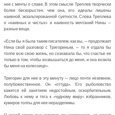
нее с мечты о славе. В этом смысле Треплев творчески
более бескорыстен, чем она, его идеалы лишены
наивной, экзальтированной суетности. Слова Треплева
о «наивных и чистых» и наивность мечтаний Нины —
разные вещи.
«Если бы я была таким писателем, как вы, — продолжает
Нина свой разговор с Тригориным, — то я отдала бы
толпе всю свою жизнь, но сознавала бы, что счастье ее
только в том, чтобы возвышаться до меня, и она возила
бы меня на колеснице».
Тригорин для нее в эту минуту — лицо почти неземное,
полубожественное. Он «оттуда». Его рыболовство
кажется ей занятием недостойным, оскорбительным.
Любовь к нему и тяга к «чудному миру» избранников,
кумиров толпы для нее неразделимы.
О своей мечте она говорит как одержимая, не может