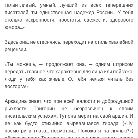
талантливый, умный, лучший из всех теперешних
писателей, ты единственная надежда России... У тебя
столько искренности, простоты, свежести, здорового
юмора...»
Здесь она, не стесняясь, переходит на стиль хвалебной
рецензии.
«Ты можешь, — продолжает она, — одним штрихом
передать главное, что характерно для лица или пейзажа,
люди у тебя как живые. О, тебя нельзя читать без
восторга!»
Аркадина знает, что при всей вялости и добродушной
рыхлости Тригорин не безразличен к своим
писательским успехам. Тут она мерит на свой аршин. И
ее как будто стихийно вырвавшаяся тирада («Ну,
посмотри в глаза... посмотри... Похожа я на лгунью?»)
обезоруживает Тригорина, он не в силах устоять перед