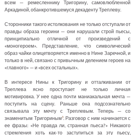
всем — ремесленнику Тригорину, самовлюбленной
Аркадиной, обанкротившемуся декаденту Треплеву.
Сторонники такого истолкования не только отступали от
правды образа героини — они нарушали строй пьесы,
принципиально отличной от произведений с
«моногероем». Представление, что символический
образ чайки олицетворяется именно в Нине Заречной, и
только в ней, связано с привычным делением героев на
«главного» — и «всех остальных».
В интересе Нины к Тригорину и отталкивании от
Треплева ясно проступает не только личная
мотивировка. У нее одна почти маниакальная мечта —
поступить на сцену. Раньше она подсознательно
связывала эту мечту с Треплевым. Теперь — со
знаменитым Тригориным
. Разговор с ним начинается с
3
ее фразы: «Не правда ли, странная пьеса?» Никакого
стремления хоть как-то заступиться за эту пьесу,