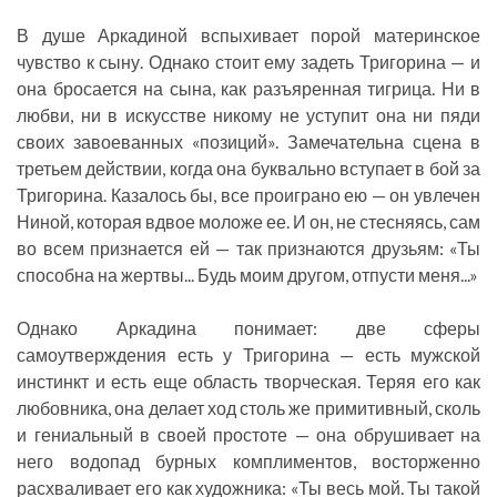
В душе Аркадиной вспыхивает порой материнское
чувство к сыну. Однако стоит ему задеть Тригорина — и
она бросается на сына, как разъяренная тигрица. Ни в
любви, ни в искусстве никому не уступит она ни пяди
своих завоеванных «позиций». Замечательна сцена в
третьем действии, когда она буквально вступает в бой за
Тригорина. Казалось бы, все проиграно ею — он увлечен
Ниной, которая вдвое моложе ее. И он, не стесняясь, сам
во всем признается ей — так признаются друзьям: «Ты
способна на жертвы... Будь моим другом, отпусти меня...»
Однако Аркадина понимает: две сферы
самоутверждения есть у Тригорина — есть мужской
инстинкт и есть еще область творческая. Теряя его как
любовника, она делает ход столь же примитивный, сколь
и гениальный в своей простоте — она обрушивает на
него водопад бурных комплиментов, восторженно
расхваливает его как художника: «Ты весь мой. Ты такой