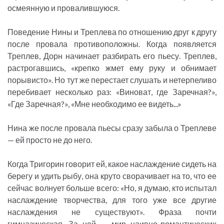
осмеянную и провалившуюся.
Поведение Нины и Треплева по отношению друг к другу
после провала противоположны. Когда появляется
Треплев, Дорн начинает разбирать его пьесу. Треплев,
растрогавшись, «крепко жмет ему руку и обнимает
порывисто». Но тут же перестает слушать и нетерпеливо
перебивает несколько раз: «Виноват, где Заречная?»,
«Где Заречная?», «Мне необходимо ее видеть...»
Нина же после провала пьесы сразу забыла о Треплеве
— ей просто не до него.
Когда Тригорин говорит ей, какое наслаждение сидеть на
берегу и удить рыбу, она круто сворачивает на то, что ее
сейчас волнует больше всего: «Но, я думаю, кто испытал
наслаждение творчества, для того уже все другие
наслаждения не существуют». Фраза почти
гимназическая. За ней — мир наивно-романтических