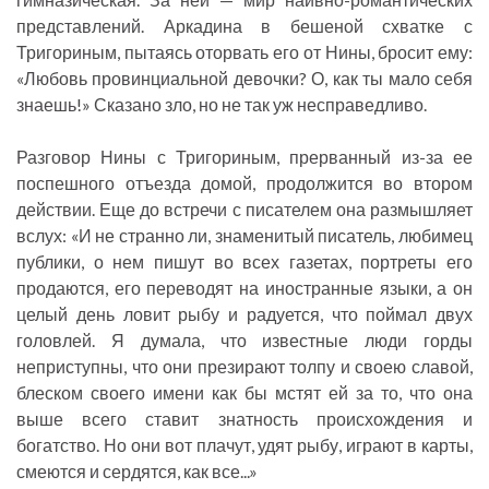
представлений. Аркадина в бешеной схватке с
Тригориным, пытаясь оторвать его от Нины, бросит ему:
«Любовь провинциальной девочки? О, как ты мало себя
знаешь!» Сказано зло, но не так уж несправедливо.
Разговор Нины с Тригориным, прерванный из-за ее
поспешного отъезда домой, продолжится во втором
действии. Еще до встречи с писателем она размышляет
вслух: «И не странно ли, знаменитый писатель, любимец
публики, о нем пишут во всех газетах, портреты его
продаются, его переводят на иностранные языки, а он
целый день ловит рыбу и радуется, что поймал двух
головлей. Я думала, что известные люди горды
неприступны, что они презирают толпу и своею славой,
блеском своего имени как бы мстят ей за то, что она
выше всего ставит знатность происхождения и
богатство. Но они вот плачут, удят рыбу, играют в карты,
смеются и сердятся, как все...»