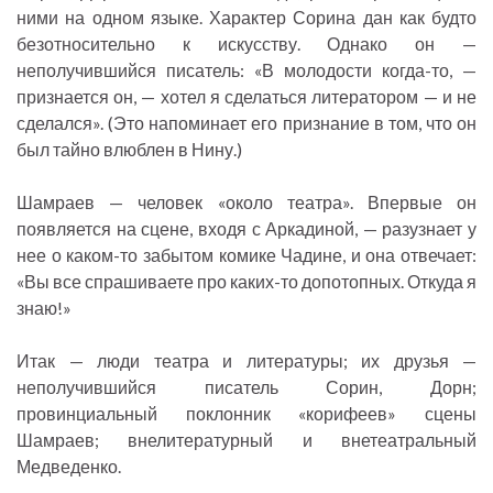
ними на одном языке. Характер Сорина дан как будто
безотносительно к искусству. Однако он —
неполучившийся писатель: «В молодости когда-то, —
признается он, — хотел я сделаться литератором — и не
сделался». (Это напоминает его признание в том, что он
был тайно влюблен в Нину.)
Шамраев — человек «около театра». Впервые он
появляется на сцене, входя с Аркадиной, — разузнает у
нее о каком-то забытом комике Чадине, и она отвечает:
«Вы все спрашиваете про каких-то допотопных. Откуда я
знаю!»
Итак — люди театра и литературы; их друзья —
неполучившийся писатель Сорин, Дорн;
провинциальный поклонник «корифеев» сцены
Шамраев; внелитературный и внетеатральный
Медведенко.