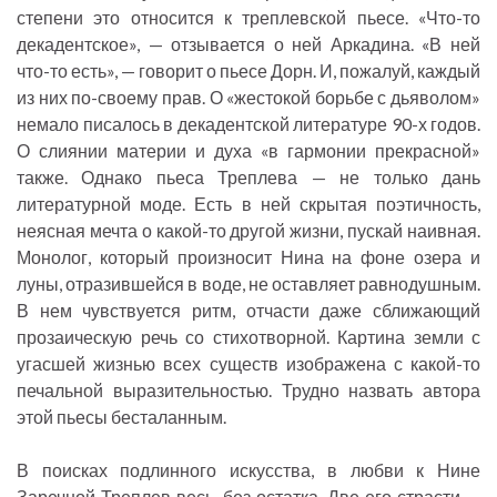
степени это относится к треплевской пьесе. «Что-то
декадентское», — отзывается о ней Аркадина. «В ней
что-то есть», — говорит о пьесе Дорн. И, пожалуй, каждый
из них по-своему прав. О «жестокой борьбе с дьяволом»
немало писалось в декадентской литературе 90-х годов.
О слиянии материи и духа «в гармонии прекрасной»
также. Однако пьеса Треплева — не только дань
литературной моде. Есть в ней скрытая поэтичность,
неясная мечта о какой-то другой жизни, пускай наивная.
Монолог, который произносит Нина на фоне озера и
луны, отразившейся в воде, не оставляет равнодушным.
В нем чувствуется ритм, отчасти даже сближающий
прозаическую речь со стихотворной. Картина земли с
угасшей жизнью всех существ изображена с какой-то
печальной выразительностью. Трудно назвать автора
этой пьесы бесталанным.
В поисках подлинного искусства, в любви к Нине
Заречной Треплев весь, без остатка. Две его страсти —