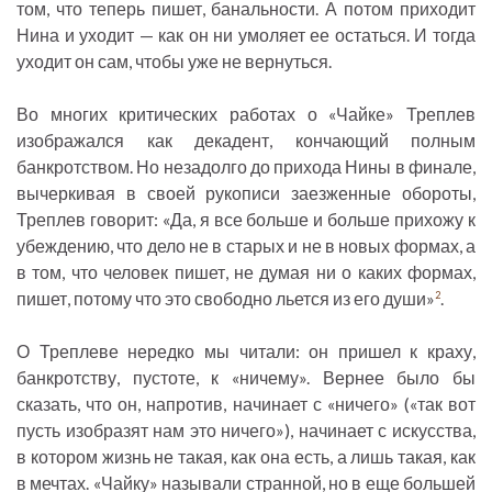
том, что теперь пишет, банальности. А потом приходит
Нина и уходит — как он ни умоляет ее остаться. И тогда
уходит он сам, чтобы уже не вернуться.
Во многих критических работах о «Чайке» Треплев
изображался как декадент, кончающий полным
банкротством. Но незадолго до прихода Нины в финале,
вычеркивая в своей рукописи заезженные обороты,
Треплев говорит: «Да, я все больше и больше прихожу к
убеждению, что дело не в старых и не в новых формах, а
в том, что человек пишет, не думая ни о каких формах,
пишет, потому что это свободно льется из его души»
.
2
О Треплеве нередко мы читали: он пришел к краху,
банкротству, пустоте, к «ничему». Вернее было бы
сказать, что он, напротив, начинает с «ничего» («так вот
пусть изобразят нам это ничего»), начинает с искусства,
в котором жизнь не такая, как она есть, а лишь такая, как
в мечтах. «Чайку» называли странной, но в еще большей