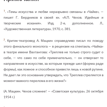
1
. «Темы искусства и любви неразрывно связаны в «Чайке», —
пишет Г. Бердников в своей кн. «А.П. Чехов. Идейные и
творческие искания». Изд. 2-е, дополненное. Л.,
«Художественная литература», 1970, с. 381.
2
. Критик-театровед А. Мацкин справедливо писал по поводу
этого финального монолога — в рецензии на спектакль «Чайка»
в театре имени Вахтангова: «Треплев не только строго судит о
себе, — что само по себе примечательно, — он отвергает то
направление в искусстве, за которым прежде шел (форма ради
формы), как ложное и способное привести лишь к новой рутине.
Не дает ли это основание утверждать, что Треплев стреляется в
момент важного перелома в его жизни?»
(А. Мацкин. Чехов сложнее! — «Советская культура», 26 октября
1954 г.)