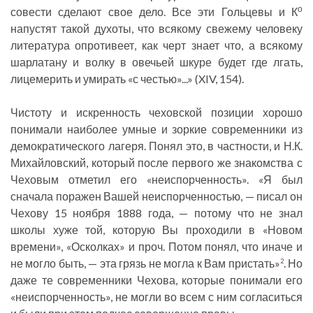
о
совести сделают свое дело. Все эти Гольцевы и К
напустят такой духоты, что всякому свежему человеку
литература опротивеет, как черт знает что, а всякому
шарлатану и волку в овечьей шкуре будет где лгать,
лицемерить и умирать «с честью»...» (XIV, 154).
Чистоту и искренность чеховской позиции хорошо
понимали наиболее умные и зоркие современники из
демократического лагеря. Понял это, в частности, и Н.К.
Михайловский, который после первого же знакомства с
Чеховым отметил его «неиспорченность». «Я был
сначала поражен Вашей неиспорченностью, — писал он
Чехову 15 ноября 1888 года, — потому что не знал
школы хуже той, которую Вы проходили в «Новом
времени», «Осколках» и проч. Потом понял, что иначе и
не могло быть, — эта грязь не могла к Вам пристать»
. Но
2
даже те современники Чехова, которые понимали его
«неиспорченность», не могли во всем с ним согласиться