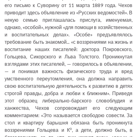
его письмо к Суворину от 11 марта 1889 года. Чехов
приводит здесь объявление из «Русских ведомостей». В
некую семью приглашалась прислуга, именуемая,
однако, «особой», нужной «для помощи в хозяйственных
и воспитательных делах». «Особе» предъявлялось
требование быть знакомой... «с воззрениями на жизнь и
воспитание наших писателей: доктора Покровского,
Гольцева, Сикорского и Льва Толстого. Проникнутая
взглядами этих писателей, — говорилось в объявлении,
— и понимая важность физического труда и вред
умственного переутомления, она должна направить
свою воспитательную деятельность к развитию в детях
строгой правды, добра и любви к ближним». Приведя
этот образец либерально-барского словоблудия и
ханжества, Чехов сопровождает его следующим
комментарием: «Это называется свободою совести. За
стол и квартиру барышня обязана быть проникнута
о
воззрениями Гольцева и К
, а дети, должно быть, в