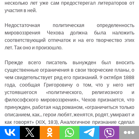
несколько лет уже сам предостерегал литераторов от
участия в ней.
Недостаточная политическая определенность
мировоззрения Чехова должна была наложить
соответствующий отпечаток и на его творчество этих
лет. Так оно и произошло.
Прежде всего писатель вынужден был вносить
существенные ограничения в свои творческие планы, о
чем свидетельствует ряд его признаний. 9 октября 1888
года, сообщая Григоровичу о том, что у него нет
устоявшегося «политического, религиозного и
философского мировоззрения», Чехов признается, что
принужден, работая над романом, «ограничиться только
описанием, как... герои любят, женятся, родят, умирают и
как говорят» (XIX, 183), Аналогичное признание сделал
Чехов в письме к Суворину 7 января 1889 года, подводя
итоги длительной работы над «Ивановым». Чехов