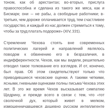
тоном, как об арестантах; во-вторых, прислуга
правоспособна и сделана из такого же мяса, как и
Бисмарк; они — не рабы, а свободные работники; в-
третьих, чем дороже оплачивается труд, тем счастливее
государство, и каждый из нас должен стремиться к тому,
чтобы за труд платать подороже» (XIV, 331).
Стремление Чехова стоять вне современных
политических лагерей и направлений являлось
поводом к обвинению его в безразличия, в
индифферентности. Чехов, как мы видели, решительно
отводил такое толкование его взглядов. И от, конечно,
был прав. Об этом свидетельствуют только что
приводившиеся чеховские оценки. А такими четкими,
ясными, гневными оценками полны письма Чехова этих
лет. В это же время Чехов высказывает симпатию
Щедрину, и прежде всего в связи с тем, что «тот
сволочной дух, который живет в мелком,
измошенничавшемся душевно русском интеллигенте