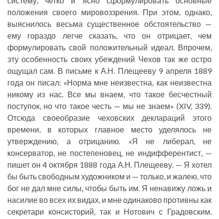
систему, четко и ясно сформулировать основные
положения своего мировоззрения. При этом, однако,
выяснилось весьма существенное обстоятельство —
ему гораздо легче сказать, что он отрицает, чем
формулировать свой положительный идеал. Впрочем,
эту особенность своих убеждений Чехов так же остро
ощущал сам. В письме к А.Н. Плещееву 9 апреля 1889
года он писал: «Норма мне неизвестна, как неизвестна
никому из нас. Все мы внаем, что такое бесчестный
поступок, но что такое честь — мы не знаем» (XIV, 339).
Отсюда своеобразие чеховских деклараций этого
времени, в которых главное место уделялось не
утверждению, а отрицанию. «Я не либерал, не
консерватор, не постепеновец, не индифферентист, —
пишет он 4 октября 1888 года А.Н. Плещееву. — Я хотел
бы быть свободным художником и — только, и жалею, что
бог не дал мне силы, чтобы быть им. Я ненавижу ложь и
насилие во всех их видах, и мне одинаково противны как
секретари консисторий, так и Нотович с Градовским.