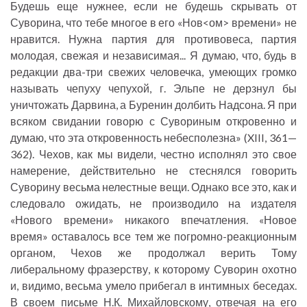
Будешь еще нужнее, если не будешь скрывать от
Суворина, что тебе многое в его «Нов<ом> времени» не
нравится. Нужна партия для противовеса, партия
молодая, свежая и независимая... Я думаю, что, будь в
редакции два-три свежих человечка, умеющих громко
называть чепуху чепухой, г. Эльпе не дерзнул бы
уничтожать Дарвина, а Буренин долбить Надсона. Я при
всяком свидании говорю с Сувориным откровенно и
думаю, что эта откровенность небесполезна» (XIII, 361—
362). Чехов, как мы видели, честно исполнял это свое
намерение, действительно не стеснялся говорить
Суворину весьма нелестные вещи. Однако все это, как и
следовало ожидать, не производило на издателя
«Нового времени» никакого впечатления. «Новое
время» оставалось все тем же погромно-реакционным
органом, Чехов же продолжал верить Тому
либеральному фразерству, к которому Суворин охотно
и, видимо, весьма умело прибегал в интимных беседах.
В своем письме Н.К. Михайловскому, отвечая на его