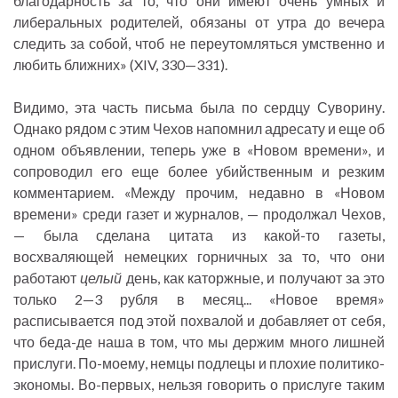
благодарность за то, что они имеют очень умных и
либеральных родителей, обязаны от утра до вечера
следить за собой, чтоб не переутомляться умственно и
любить ближних» (XIV, 330—331).
Видимо, эта часть письма была по сердцу Суворину.
Однако рядом с этим Чехов напомнил адресату и еще об
одном объявлении, теперь уже в «Новом времени», и
сопроводил его еще более убийственным и резким
комментарием. «Между прочим, недавно в «Новом
времени» среди газет и журналов, — продолжал Чехов,
— была сделана цитата из какой-то газеты,
восхваляющей немецких горничных за то, что они
работают
целый
день, как каторжные, и получают за это
только 2—3 рубля в месяц... «Новое время»
расписывается под этой похвалой и добавляет от себя,
что беда-де наша в том, что мы держим много лишней
прислуги. По-моему, немцы подлецы и плохие политико-
экономы. Во-первых, нельзя говорить о прислуге таким