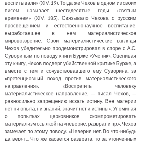
воспитывали» (XIV, 19). Тогда же Чехов в одном из своих
писем называет шестидесятые годы «святым
временем» (XIV, 185). Связывало Чехова с русским
просвещением и естественнонаучное воспитание,
выработавшее в нем материалистическое
мировоззрение. Свои материалистические взгляды
Чехов убедительно продемонстрировал в споре с А.С.
Сувориным по поводу книги Бурже «Ученик». Оценивая
эту книгу, Чехов подверг убийственной критике Бурже, а
вместе с тем и сочувствовавшего ему Суворина, за
«претенциозный поход против материалистического
направления». «Воспретить человеку
материалистическое направление, — писал Чехов, —
равносильно запрещению искать истину. Вне материи
нет ни опыта, ни знаний, значит нет и истины». Упоминая
о попытках церковников скомпрометировать
материализм ссылкой на «неверие, разврат и пр.», Чехов
замечает по этому поводу: «Неверия нет. Во что-нибудь
да верят... Что же касается разврата, то за утонченных