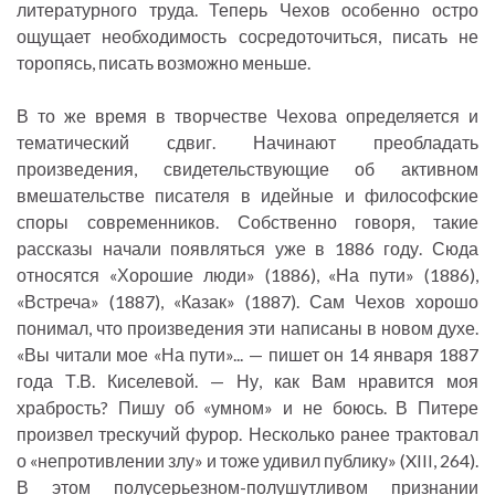
литературного труда. Теперь Чехов особенно остро
ощущает необходимость сосредоточиться, писать не
торопясь, писать возможно меньше.
В то же время в творчестве Чехова определяется и
тематический сдвиг. Начинают преобладать
произведения, свидетельствующие об активном
вмешательстве писателя в идейные и философские
споры современников. Собственно говоря, такие
рассказы начали появляться уже в 1886 году. Сюда
относятся «Хорошие люди» (1886), «На пути» (1886),
«Встреча» (1887), «Казак» (1887). Сам Чехов хорошо
понимал, что произведения эти написаны в новом духе.
«Вы читали мое «На пути»... — пишет он 14 января 1887
года Т.В. Киселевой. — Ну, как Вам нравится моя
храбрость? Пишу об «умном» и не боюсь. В Питере
произвел трескучий фурор. Несколько ранее трактовал
о «непротивлении злу» и тоже удивил публику» (XIII, 264).
В этом полусерьезном-полушутливом признании