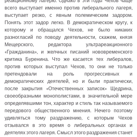
реакционному лагерю. Однако в эти годы Чехов чаще
всего выступает именно против либерального лагеря,
выступает резко, с явным полемическим задором.
Понять этот задор легко. В демократическом кругу, к
которому и обращался Чехов, не было никаких
разногласий по поводу деятельности, скажем, князя
Мещерского, редактора ультрареакционного
«Гражданина», и желчных писаний нововременского
критика Буренина. Что же касается тех либералов,
против которых выступал Чехов, то они не только
претендовали на роль прогрессивных и
демократических деятелей, но и были практически,
после закрытия «Отечественных записок» Щедрина,
своеобразными монополистами, в значительной мере
определявшими тон, характер и стиль так называемого
передового общественного мнения. Нечего поэтому
удивляться тому раздражению, с которым Чехов
отзывался в это время о либеральных органах и
деятелях этого лагеря. Смысл этого раздражения станет