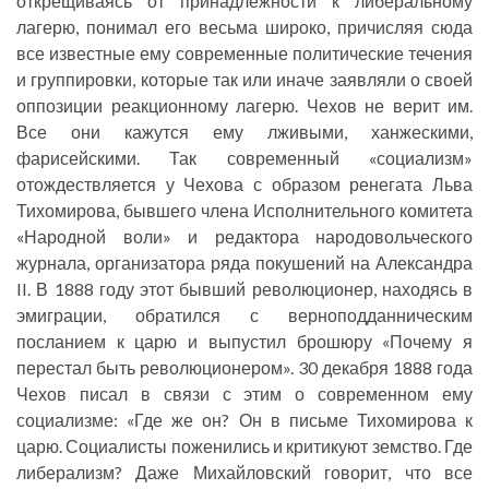
открещиваясь от принадлежности к либеральному
лагерю, понимал его весьма широко, причисляя сюда
все известные ему современные политические течения
и группировки, которые так или иначе заявляли о своей
оппозиции реакционному лагерю. Чехов не верит им.
Все они кажутся ему лживыми, ханжескими,
фарисейскими. Так современный «социализм»
отождествляется у Чехова с образом ренегата Льва
Тихомирова, бывшего члена Исполнительного комитета
«Народной воли» и редактора народовольческого
журнала, организатора ряда покушений на Александра
II. В 1888 году этот бывший революционер, находясь в
эмиграции, обратился с верноподданническим
посланием к царю и выпустил брошюру «Почему я
перестал быть революционером». 30 декабря 1888 года
Чехов писал в связи с этим о современном ему
социализме: «Где же он? Он в письме Тихомирова к
царю. Социалисты поженились и критикуют земство. Где
либерализм? Даже Михайловский говорит, что все