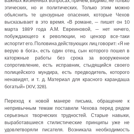
важных жизненных вопросах, причем, видимо, не только
этических, но и политических. Только этим можно
объяснить те цензурные опасения, которые Чехов
высказывает в это время. «В романе, — пишет он 10
марта 1889 года А.М. Евреиновой, — нет ничего,
побуждающего к революции, но цензор все-таки
испортит его. Половина действующих лиц говорит: «Я не
верую в бога», есть один отец, сын которого пошел в
каторжные работы без срока за вооруженное
сопротивление, есть исправник, стыдящийся своего
полицейского мундира, есть предводитель, которого
ненавидят, и т. д. Материал для красного карандаша
богатый» (XIV, 328).
Переход к новой манере письма, обращение к
непривычным темам поставили Чехова перед рядом
серьезных творческих трудностей. Старые навыки,
выработавшиеся стилистические принципы уже не
удовлетворяли писателя. Возникала необходимость