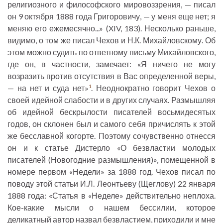
религиозного и философского мировоззрения, — писал
он 9 октября 1888 года Григоровичу, — у меня еще нет; я
меняю его ежемесячно...» (XIV, 183). Несколько раньше,
видимо, о том же писал Чехов и Н.К. Михайловскому. Об
этом можно судить по ответному письму Михайловского,
где он, в частности, замечает: «Я ничего не могу
возразить против отсутствия в Вас определенной веры,
— на нет и суда нет»
. Неоднократно говорит Чехов о
1
своей идейной слабости и в других случаях. Размышляя
об идейной бескрылости писателей восьмидесятых
годов, он склонен был и самого себя причислять к этой
же бесславной когорте. Поэтому сочувственно отнесся
он и к статье Дистерло «О безвластии молодых
писателей (Новогодние размышления)», помещенной в
номере первом «Недели» за 1888 год. Чехов писал по
поводу этой статьи И.Л. Леонтьеву (Щеглову) 22 января
1888 года: «Статья в «Неделе» действительно неплоха.
Кое-какие мысли о нашем бессилии, которое
деликатный автор назвал безвластием, приходили и мне