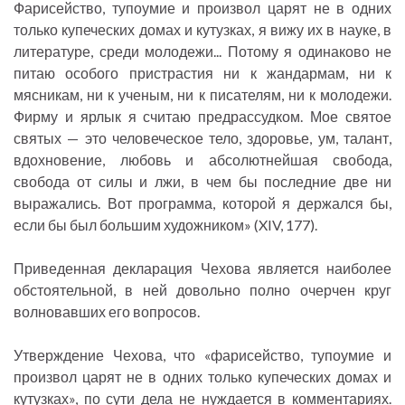
Фарисейство, тупоумие и произвол царят не в одних
только купеческих домах и кутузках, я вижу их в науке, в
литературе, среди молодежи... Потому я одинаково не
питаю особого пристрастия ни к жандармам, ни к
мясникам, ни к ученым, ни к писателям, ни к молодежи.
Фирму и ярлык я считаю предрассудком. Мое святое
святых — это человеческое тело, здоровье, ум, талант,
вдохновение, любовь и абсолютнейшая свобода,
свобода от силы и лжи, в чем бы последние две ни
выражались. Вот программа, которой я держался бы,
если бы был большим художником» (XIV, 177).
Приведенная декларация Чехова является наиболее
обстоятельной, в ней довольно полно очерчен круг
волновавших его вопросов.
Утверждение Чехова, что «фарисейство, тупоумие и
произвол царят не в одних только купеческих домах и
кутузках», по сути дела не нуждается в комментариях.