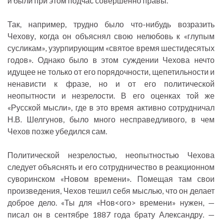
и были при этом подчас совершенно правы.
Так, например, трудно было что-нибудь возразить
Чехову, когда он объяснял свою нелюбовь к «глупым
сусликам», узурпирующим «святое время шестидесятых
годов». Однако было в этом суждении Чехова нечто
идущее не только от его порядочности, щепетильности и
ненависти к фразе, но и от его политической
неопытности и незрелости. В его оценках той же
«Русской мысли», где в это время активно сотрудничал
Н.В. Шелгунов, было много несправедливого, в чем
Чехов позже убедился сам.
Политической незрелостью, неопытностью Чехова
следует объяснять и его сотрудничество в реакционном
суворинском «Новом времени». Помещая там свои
произведения, Чехов тешил себя мыслью, что он делает
доброе дело. «Ты для «Нов<ого> времени» нужен, —
писал он в сентябре 1887 года брату Александру. —