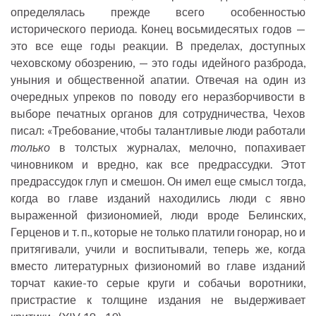
определялась прежде всего особенностью
исторического периода. Конец восьмидесятых годов —
это все еще годы реакции. В пределах, доступных
чеховскому обозрению, — это годы идейного разброда,
уныния и общественной апатии. Отвечая на один из
очередных упреков по поводу его неразборчивости в
выборе печатных органов для сотрудничества, Чехов
писал: «Требование, чтобы талантливые люди работали
только
в толстых журналах, мелочно, попахивает
чиновником и вредно, как все предрассудки. Этот
предрассудок глуп и смешон. Он имел еще смысл тогда,
когда во главе изданий находились люди с явно
выраженной физиономией, люди вроде Белинских,
Герценов и т. п., которые не только платили гонорар, но и
притягивали, учили и воспитывали, теперь же, когда
вместо литературных физиономий во главе изданий
торчат какие-то серые круги и собачьи воротники,
пристрастие к толщине издания не выдерживает