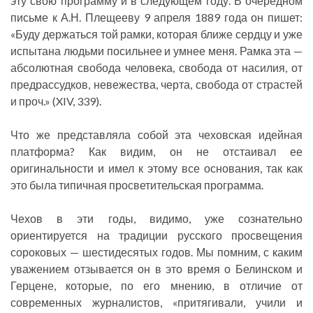
эту свою программу и в следующем году. В очередном
письме к А.Н. Плещееву 9 апреля 1889 года он пишет:
«Буду держаться той рамки, которая ближе сердцу и уже
испытана людьми посильнее и умнее меня. Рамка эта —
абсолютная свобода человека, свобода от насилия, от
предрассудков, невежества, черта, свобода от страстей
и проч.» (XIV, 339).
Что же представляла собой эта чеховская идейная
платформа? Как видим, он не отстаивал ее
оригинальности и имел к этому все основания, так как
это была типичная просветительская программа.
Чехов в эти годы, видимо, уже сознательно
ориентируется на традиции русского просвещения
сороковых — шестидесятых годов. Мы помним, с каким
уважением отзывается он в это время о Белинском и
Герцене, которые, по его мнению, в отличие от
современных журналистов, «притягивали, учили и