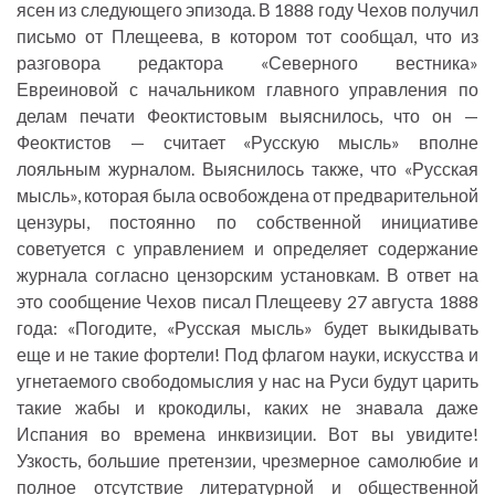
ясен из следующего эпизода. В 1888 году Чехов получил
письмо от Плещеева, в котором тот сообщал, что из
разговора редактора «Северного вестника»
Евреиновой с начальником главного управления по
делам печати Феоктистовым выяснилось, что он —
Феоктистов — считает «Русскую мысль» вполне
лояльным журналом. Выяснилось также, что «Русская
мысль», которая была освобождена от предварительной
цензуры, постоянно по собственной инициативе
советуется с управлением и определяет содержание
журнала согласно цензорским установкам. В ответ на
это сообщение Чехов писал Плещееву 27 августа 1888
года: «Погодите, «Русская мысль» будет выкидывать
еще и не такие фортели! Под флагом науки, искусства и
угнетаемого свободомыслия у нас на Руси будут царить
такие жабы и крокодилы, каких не знавала даже
Испания во времена инквизиции. Вот вы увидите!
Узкость, большие претензии, чрезмерное самолюбие и
полное отсутствие литературной и общественной