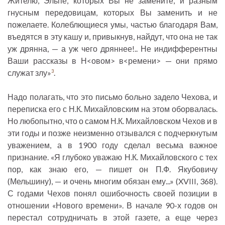
Жителю, Эльпе, которых Вы не замените, и разным
гнусным передовицам, которых Вы заменить и не
пожелаете. Колеблющиеся умы, частью благодаря Вам,
въедятся в эту кашу и, привыкнув, найдут, что она не так
уж дрянна, — а уж чего дряннее!.. Не индифферентны
Ваши рассказы в Н<овом> в<ремени> — они прямо
служат злу»
.
3
Надо полагать, что это письмо больно задело Чехова, и
переписка его с Н.К. Михайловским на этом оборвалась.
Но любопытно, что о самом Н.К. Михайловском Чехов и в
эти годы и позже неизменно отзывался с подчеркнутым
уважением, а в 1900 году сделал весьма важное
признание. «Я глубоко уважаю Н.К. Михайловского с тех
пор, как знаю его, — пишет он П.Ф. Якубовичу
(Мельшину), — и очень многим обязан ему...» (XVIII, 368).
С годами Чехов понял ошибочность своей позиции в
отношении «Нового времени». В начале 90-х годов он
перестал сотрудничать в этой газете, а еще через