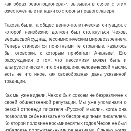
как образ революционера»
, вызывая в связи с этим
2
ожесточенные нападки со стороны правого лагеря.
Такова была та общественно-политическая ситуация, с
которой неизбежно должен был столкнуться Чехов,
верша свой суд над пессимистическим мировоззрением.
Теперь становятся понятными те странные, казалось
бы, оговорки, к которым прибегает Ананьев
. Его
3
рассуждения о том, что пессимизм может быть и
альтруистическим, что он вершина человеческой мысли,
есть не что иное, как своеобразная дань указанной
традиции.
Как мы уже видели, Чехов был совсем не безразличен к
своей общественной репутации. Мы уже упоминали о
резкой отповеди писателя «Русской мысли», когда она
позволила себе назвать его беспринципным писателем.
Ко второй половине восьмидесятых годов Чехов не был
избалован положительными рецензиями. Однако, когда