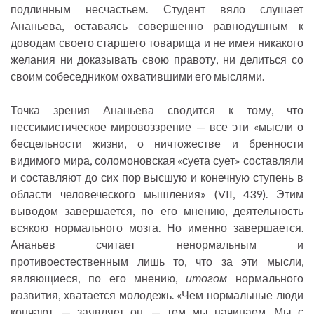
подлинным несчастьем. Студент вяло слушает
Ананьева, оставаясь совершенно равнодушным к
доводам своего старшего товарища и не имея никакого
желания ни доказывать свою правоту, ни делиться со
своим собеседником охватившими его мыслями.
Точка зрения Ананьева сводится к тому, что
пессимистическое мировоззрение — все эти «мысли о
бесцельности жизни, о ничтожестве и бренности
видимого мира, соломоновская «суета сует» составляли
и составляют до сих пор высшую и конечную ступень в
области человеческого мышления» (VII, 439). Этим
выводом завершается, по его мнению, деятельность
всякою нормального мозга. Но именно завершается.
Ананьев считает ненормальным и
противоестественным лишь то, что за эти мысли,
являющиеся, по его мнению,
итогом
нормального
развития, хватается молодежь. «Чем нормальные люди
кончают, — заявляет он, — тем мы начинаем. Мы с