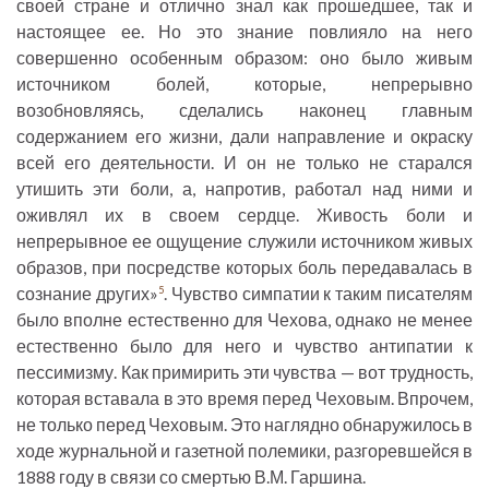
своей стране и отлично знал как прошедшее, так и
настоящее ее. Но это знание повлияло на него
совершенно особенным образом: оно было живым
источником болей, которые, непрерывно
возобновляясь, сделались наконец главным
содержанием его жизни, дали направление и окраску
всей его деятельности. И он не только не старался
утишить эти боли, а, напротив, работал над ними и
оживлял их в своем сердце. Живость боли и
непрерывное ее ощущение служили источником живых
образов, при посредстве которых боль передавалась в
сознание других»
. Чувство симпатии к таким писателям
5
было вполне естественно для Чехова, однако не менее
естественно было для него и чувство антипатии к
пессимизму. Как примирить эти чувства — вот трудность,
которая вставала в это время перед Чеховым. Впрочем,
не только перед Чеховым. Это наглядно обнаружилось в
ходе журнальной и газетной полемики, разгоревшейся в
1888 году в связи со смертью В.М. Гаршина.