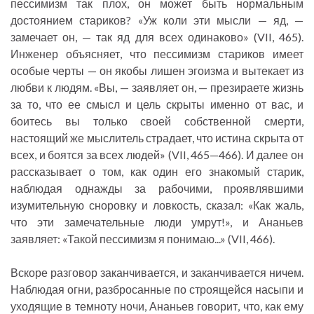
пессимизм так плох, он может быть нормальным
достоянием стариков? «Уж коли эти мысли — яд, —
замечает он, — так яд для всех одинаково» (VII, 465).
Инженер объясняет, что пессимизм стариков имеет
особые черты — он якобы лишен эгоизма и вытекает из
любви к людям. «Вы, — заявляет он, — презираете жизнь
за то, что ее смысл и цель скрыты именно от вас, и
боитесь вы только своей собственной смерти,
настоящий же мыслитель страдает, что истина скрыта от
всех, и боятся за всех людей» (VII, 465—466). И далее он
рассказывает о том, как один его знакомый старик,
наблюдая однажды за рабочими, проявлявшими
изумительную сноровку и ловкость, сказал: «Как жаль,
что эти замечательные люди умрут!», и Ананьев
заявляет: «Такой пессимизм я понимаю...» (VII, 466).
Вскоре разговор заканчивается, и заканчивается ничем.
Наблюдая огни, разбросанные по строящейся насыпи и
уходящие в темноту ночи, Ананьев говорит, что, как ему