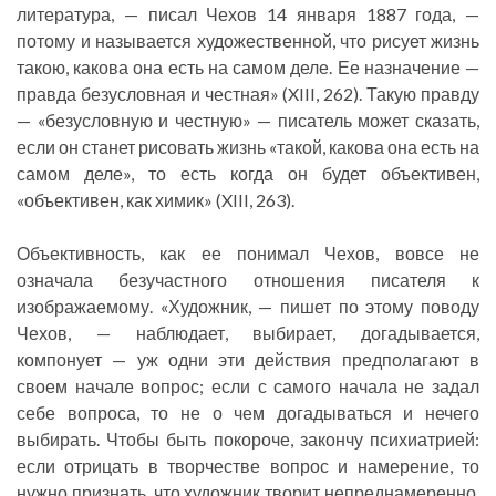
литература, — писал Чехов 14 января 1887 года, —
потому и называется художественной, что рисует жизнь
такою, какова она есть на самом деле. Ее назначение —
правда безусловная и честная» (XIII, 262). Такую правду
— «безусловную и честную» — писатель может сказать,
если он станет рисовать жизнь «такой, какова она есть на
самом деле», то есть когда он будет объективен,
«объективен, как химик» (XIII, 263).
Объективность, как ее понимал Чехов, вовсе не
означала безучастного отношения писателя к
изображаемому. «Художник, — пишет по этому поводу
Чехов, — наблюдает, выбирает, догадывается,
компонует — уж одни эти действия предполагают в
своем начале вопрос; если с самого начала не задал
себе вопроса, то не о чем догадываться и нечего
выбирать. Чтобы быть покороче, закончу психиатрией:
если отрицать в творчестве вопрос и намерение, то
нужно признать, что художник творит непреднамеренно,