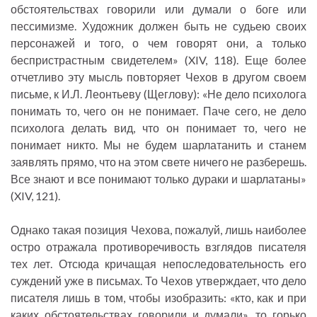
обстоятельствах говорили или думали о боге или
пессимизме. Художник должен быть не судьею своих
персонажей и того, о чем говорят они, а только
беспристрастным свидетелем» (XIV, 118). Еще более
отчетливо эту мысль повторяет Чехов в другом своем
письме, к И.Л. Леонтьеву (Щеглову): «Не дело психолога
понимать то, чего он не понимает. Паче сего, не дело
психолога делать вид, что он понимает то, чего не
понимает никто. Мы не будем шарлатанить и станем
заявлять прямо, что на этом свете ничего не разберешь.
Все знают и все понимают только дураки и шарлатаны»
(XIV, 121).
Однако такая позиция Чехова, пожалуй, лишь наиболее
остро отражала противоречивость взглядов писателя
тех лет. Отсюда кричащая непоследовательность его
суждений уже в письмах. То Чехов утверждает, что дело
писателя лишь в том, чтобы изобразить: «кто, как и при
каких обстоятельствах говорили и думали», то горько