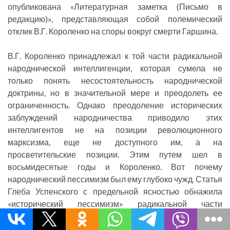
опубликована «Литературная заметка (Письмо в
редакцию)», представляющая собой полемический
отклик В.Г. Короленко на споры вокруг смерти Гаршина.
В.Г. Короленко принадлежал к той части радикальной
народнической интеллигенции, которая сумела не
только понять несостоятельность народнической
доктрины, но в значительной мере и преодолеть ее
ограниченность. Однако преодоление исторических
заблуждений народничества приводило этих
интеллигентов не на позиции революционного
марксизма, еще не доступного им, а на
просветительские позиции. Этим путем шел в
восьмидесятые годы и Короленко. Вот почему
народнический пессимизм был ему глубоко чужд. Статья
Глеба Успенского с предельной ясностью обнажила
«исторический пессимизм» радикальной части
народничества. Судьба Гаршина показала
самоубийственный характер подобного пессимизма. На