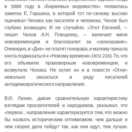
в 1888 году в «Биржевых ведомостях» появилась
заметка Е. Гаршина, в которой тот по-своему высоко
оценивал Чехова как писателя и человека, Чехов был
глубоко возмущен. И не случайно. «Этот Евгений, —
пишет Чехов А.Н. Плещееву, — величает меня
нововременцем и благохвалит за «своенравие».
Очевидно, в «Дне» не платят гонорара, и малому пришла
охота подмазаться к «Новому времени» (XIV, 226). То, что
его объявили правоверным нововременцем, и
возмутило Чехова. Не хотел он и в повести «Огни»
невольно оказаться в ряду писателей
антидемократического направления.
В.И. Ленин, давая сравнительную характеристику
взглядам просветителей и народников, указывал, что
«первое... направление характеризуется тем, что можно
бы назвать историческим оптимизмом: чем дальше и
чем скорее дела пойдут так, как они идут, тем лучше.