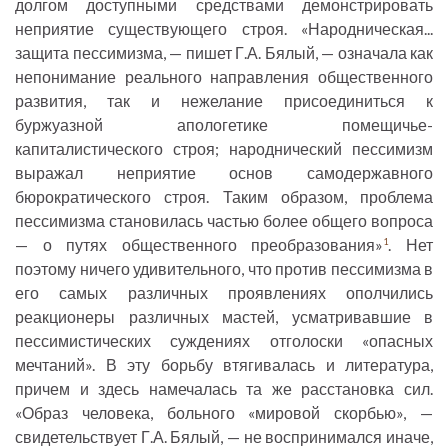
долгом доступными средствами демонстрировать
неприятие существующего строя. «Народническая...
защита пессимизма, — пишет Г.А. Бялый, — означала как
непонимание реального направления общественного
развития, так и нежелание присоединиться к
буржуазной апологетике помещичье-
капиталистического строя; народнический пессимизм
выражал неприятие основ самодержавного
бюрократического строя. Таким образом, проблема
пессимизма становилась частью более общего вопроса
— о путях общественного преобразования»
. Нет
1
поэтому ничего удивительного, что против пессимизма в
его самых различных проявлениях ополчились
реакционеры различных мастей, усматривавшие в
пессимистических суждениях отголоски «опасных
мечтаний». В эту борьбу втягивалась и литература,
причем и здесь намечалась та же расстановка сил.
«Образ человека, больного «мировой скорбью», —
свидетельствует Г.А. Бялый, — не воспринимался иначе,