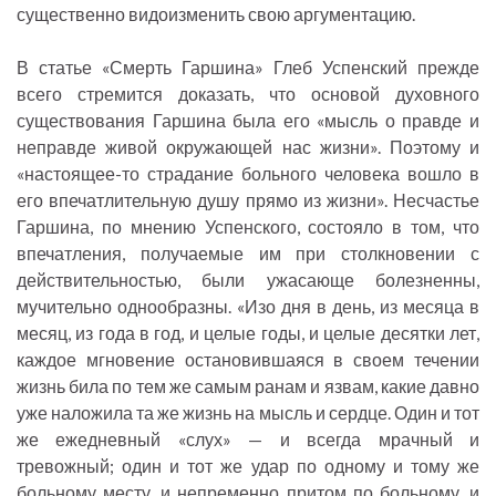
существенно видоизменить свою аргументацию.
В статье «Смерть Гаршина» Глеб Успенский прежде
всего стремится доказать, что основой духовного
существования Гаршина была его «мысль о правде и
неправде живой окружающей нас жизни». Поэтому и
«настоящее-то страдание больного человека вошло в
его впечатлительную душу прямо из жизни». Несчастье
Гаршина, по мнению Успенского, состояло в том, что
впечатления, получаемые им при столкновении с
действительностью, были ужасающе болезненны,
мучительно однообразны. «Изо дня в день, из месяца в
месяц, из года в год, и целые годы, и целые десятки лет,
каждое мгновение остановившаяся в своем течении
жизнь била по тем же самым ранам и язвам, какие давно
уже наложила та же жизнь на мысль и сердце. Один и тот
же ежедневный «слух» — и всегда мрачный и
тревожный; один и тот же удар по одному и тому же
больному месту, и непременно притом по больному, и