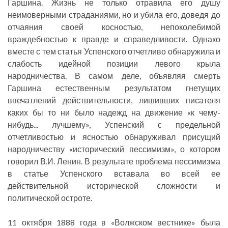
Гаршина. Жизнь не только отравила его душу
неимоверными страданиями, но и убила его, доведя до
отчаяния своей косностью, непоколебимой
враждебностью к правде и справедливости. Однако
вместе с тем статья Успенского отчетливо обнаружила и
слабость идейной позиции левого крыла
народничества. В самом деле, объявляя смерть
Гаршина естественным результатом гнетущих
впечатлений действительности, лишивших писателя
каких бы то ни было надежд на движение «к чему-
нибудь... лучшему», Успенский с предельной
отчетливостью и ясностью обнаруживал присущий
народничеству «исторический пессимизм», о котором
говорил В.И. Ленин. В результате проблема пессимизма
в статье Успенского вставала во всей ее
действительной исторической сложности и
политической остроте.
11 октября 1888 года в «Волжском вестнике» была