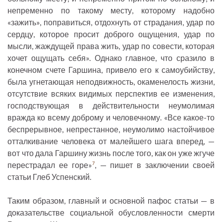
непременно по такому месту, которому надобно
«зажить», поправиться, отдохнуть от страдания, удар по
сердцу, которое просит доброго ощущения, удар по
мысли, жаждущей права жить, удар по совести, которая
хочет ощущать себя». Однако главное, что сразило в
конечном счете Гаршина, привело его к самоубийству,
была угнетающая неподвижность, окаменелость жизни,
отсутствие всяких видимых перспектив ее изменения,
господствующая в действительности неумолимая
вражда ко всему доброму и человечному. «Все какое-то
беспрерывное, непрестанное, неумолимо настойчивое
отталкивание человека от малейшего шага вперед, —
вот что дала Гаршину жизнь после того, как он уже жгуче
перестрадал ее горе»
, — пишет в заключении своей
7
статьи Глеб Успенский.
Таким образом, главный и основной пафос статьи — в
доказательстве социальной обусловленности смерти