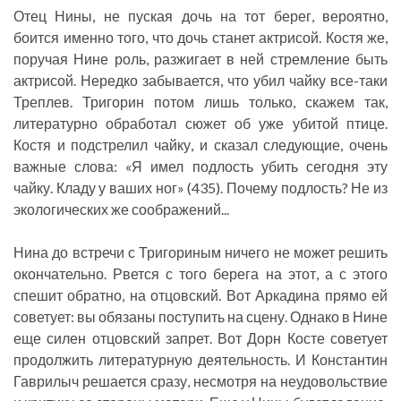
Отец Нины, не пуская дочь на тот берег, вероятно,
боится именно того, что дочь станет актрисой. Костя же,
поручая Нине роль, разжигает в ней стремление быть
актрисой. Нередко забывается, что убил чайку все-таки
Треплев. Тригорин потом лишь только, скажем так,
литературно обработал сюжет об уже убитой птице.
Костя и подстрелил чайку, и сказал следующие, очень
важные слова: «Я имел подлость убить сегодня эту
чайку. Кладу у ваших ног» (435). Почему подлость? Не из
экологических же соображений...
Нина до встречи с Тригориным ничего не может решить
окончательно. Рвется с того берега на этот, а с этого
спешит обратно, на отцовский. Вот Аркадина прямо ей
советует: вы обязаны поступить на сцену. Однако в Нине
еще силен отцовский запрет. Вот Дорн Косте советует
продолжить литературную деятельность. И Константин
Гаврилыч решается сразу, несмотря на неудовольствие