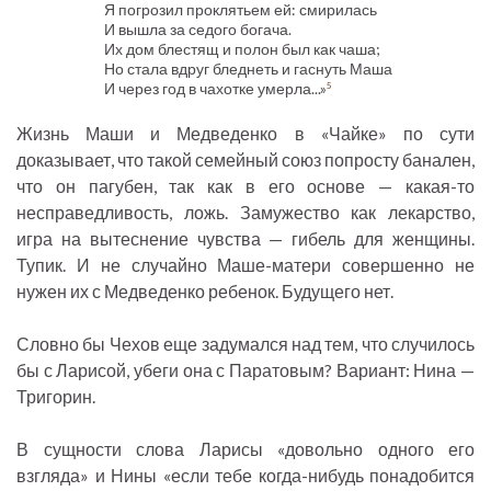
Я погрозил проклятьем ей: смирилась
И вышла за седого богача.
Их дом блестящ и полон был как чаша;
Но стала вдруг бледнеть и гаснуть Маша
И через год в чахотке умерла...»
5
Жизнь Маши и Медведенко в «Чайке» по сути
доказывает, что такой семейный союз попросту банален,
что он пагубен, так как в его основе — какая-то
несправедливость, ложь. Замужество как лекарство,
игра на вытеснение чувства — гибель для женщины.
Тупик. И не случайно Маше-матери совершенно не
нужен их с Медведенко ребенок. Будущего нет.
Словно бы Чехов еще задумался над тем, что случилось
бы с Ларисой, убеги она с Паратовым? Вариант: Нина —
Тригорин.
В сущности слова Ларисы «довольно одного его
взгляда» и Нины «если тебе когда-нибудь понадобится