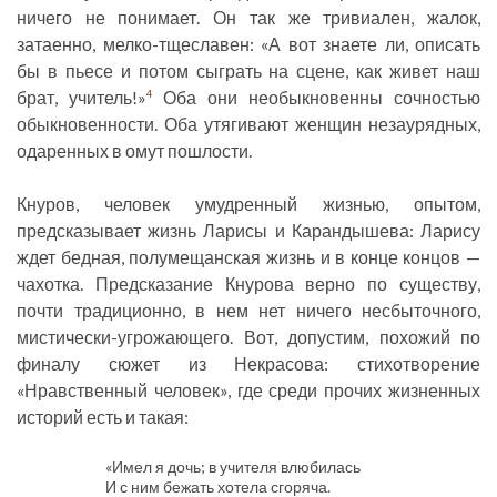
ничего не понимает. Он так же тривиален, жалок,
затаенно, мелко-тщеславен: «А вот знаете ли, описать
бы в пьесе и потом сыграть на сцене, как живет наш
брат, учитель!»
Оба они необыкновенны сочностью
4
обыкновенности. Оба утягивают женщин незаурядных,
одаренных в омут пошлости.
Кнуров, человек умудренный жизнью, опытом,
предсказывает жизнь Ларисы и Карандышева: Ларису
ждет бедная, полумещанская жизнь и в конце концов —
чахотка. Предсказание Кнурова верно по существу,
почти традиционно, в нем нет ничего несбыточного,
мистически-угрожающего. Вот, допустим, похожий по
финалу сюжет из Некрасова: стихотворение
«Нравственный человек», где среди прочих жизненных
историй есть и такая:
«Имел я дочь; в учителя влюбилась
И с ним бежать хотела сгоряча.