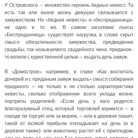
У Островского — множество героинь бедных невест. То
есть так или иначе жизнь девушки связывается с
замужеством. Но «бедная невеста» и «бесприданница»
не одно и то же. В самом заголовке пьесы
«Бесприданница» существует нагрузка, в слове скрыт
смысл обязательности замужества, предвидение
свадьбы, так называемого свадебного чина: приданое-
то копили с единственной целью — выдать дочь замуж.
В «Домострое», например, в главе «Как воспитать
дочерей и с приданым замуж выдать» смысл собирания
приданого — не только и не столько характеристика
невесты, сколько отображение всего уклада жизни,
портреты родителей: «Если дочь у кого родится,
благоразумный отец, который торговлей кормится — в
городе ли торгует или за морем, — или в деревне пашет,
такой от всякой прибыли откладывает на дочь (и в
деревне также): или животинку растят ей с приплодом,
или из доли ее, что там Бог пошлет, купит полотна и