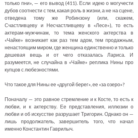
только пни», — его вывод (411). Если идею о могучести
дубов соотнести с тем, какая роль в жизни, а не на сцене,
отведена тому же Робинзону (или, скажем,
Счастливцеву и Несчастливцеву в «Лесе»), то есть
актерам-мужчинам, то тема женского актерства в
«Чайке» возникает как раз тем адом, тем продажным,
ненастоящим миром, где женщина единственно и только
дешевая вещь и от чего отказалась Лариса. И
разумеется, не случайна в «Чайке» реплика Нины про
купцов с любезностями.
Что такое для Нины ее «другой берег», ее «за озеро»?
Поначалу — это равное стремление и к Косте, то есть к
любви, и к актерству. Ее представления, иллюзии о
любви и об искусстве разрушает Тригорин. Однако он —
лишь продолжатель, завершитель того, что начал
именно Константин Гаврилыч.