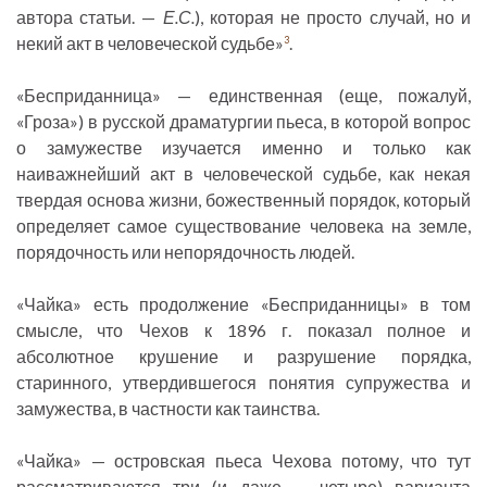
автора статьи. —
Е.С.
), которая не просто случай, но и
некий акт в человеческой судьбе»
.
3
«Бесприданница» — единственная (еще, пожалуй,
«Гроза») в русской драматургии пьеса, в которой вопрос
о замужестве изучается именно и только как
наиважнейший акт в человеческой судьбе, как некая
твердая основа жизни, божественный порядок, который
определяет самое существование человека на земле,
порядочность или непорядочность людей.
«Чайка» есть продолжение «Бесприданницы» в том
смысле, что Чехов к 1896 г. показал полное и
абсолютное крушение и разрушение порядка,
старинного, утвердившегося понятия супружества и
замужества, в частности как таинства.
«Чайка» — островская пьеса Чехова потому, что тут
рассматриваются три (и даже — четыре) варианта