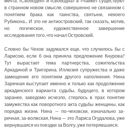
мечта. «Свободен» и «свободна» в «Чайке» существуют
в странном новом смысле, совершенно не связанном с
понятием брака как таинства, святыни, некоего
Рубикона... И это не антиостровский, так сказать, мотив,
но логическое, художественное завершение
исследования того, что начал Островский.
Словно бы Чехов задумался еще, что случилось бы с
Ларисою, если б она приняла предложение Кнурова?
Тут вырастает тема партнерства, сожительства
Аркадиной и Тригорина. Иллюзия супружества и даже
замещение его понятием другого наполнения. Нина
Заречная выступает именно и только как продолжение
аркадинского варианта судьбы, будущего, в котором
заранее, заведомо исчезло, стерлось в прах понятие
замужества как поворотного акта судьбы женщины, как
порядка жизни. Нина — по-чеховски, изначально за-
речная, за-волжская, Нина — это Лариса Огудалова, уже
вернувшаяся из поездки за Волгу, уже потерявшаяся.