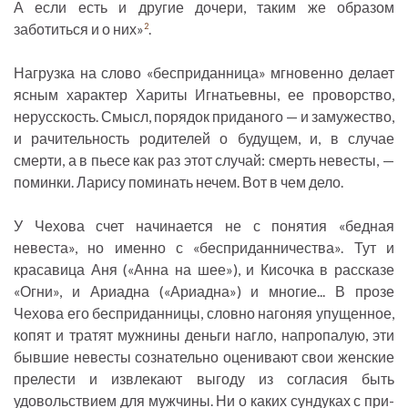
А если есть и другие дочери, таким же образом
заботиться и о них»
.
2
Нагрузка на слово «бесприданница» мгновенно делает
ясным характер Хариты Игнатьевны, ее проворство,
нерусскость. Смысл, порядок приданого — и замужество,
и рачительность родителей о будущем, и, в случае
смерти, а в пьесе как раз этот случай: смерть невесты, —
поминки. Ларису поминать нечем. Вот в чем дело.
У Чехова счет начинается не с понятия «бедная
невеста», но именно с «бесприданничества». Тут и
красавица Аня («Анна на шее»), и Кисочка в рассказе
«Огни», и Ариадна («Ариадна») и многие... В прозе
Чехова его бесприданницы, словно нагоняя упущенное,
копят и тратят мужнины деньги нагло, напропалую, эти
бывшие невесты сознательно оценивают свои женские
прелести и извлекают выгоду из согласия быть
удовольствием для мужчины. Ни о каких сундуках с при-