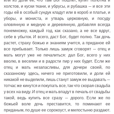
холстов, и куски ткани, и убрусы, и рубашка — и все эти
годы ей в особый сундук кладут или в короб и платье, и
уборы, и мониста, и утварь церковную, и посуду
оловянную и медную и деревянную, добавляя всегда
понемножку, каждый год, как сказано, а не все вдруг,
себе в убыток. И всего, даст Бог, будет полно. Так дочь
растет, страху божью и знаниям учится, а приданое ей
все прибывает. Только лишь замуж сговорят — отец и
мать могут уже не печалиться: дал Бог, всего у них
вволю, в веселии и в радости пир у них будет. Если же
отец и мать незапасливы, для дочери своей, по
сказанному здесь, ничего не приготовили, и доли ей
никакой не выделили, лишь станут замуж ее выдавать —
тотчас же кинутся и покупать все, так что скорая свадьба
у всех на виду. И отец и мать впадут в печаль от свадьбы
такой, ведь купить все сразу — дорого. Если же по
божьей воле дочь преставится, то поминают ее
приданым, по душе ее сорокоуст, и милостыню раздают.