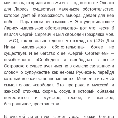
моя жизнь, то приди и возьми ее» — одно и то же. Однако
для Ларисы существует маленькое обстоятельство,
которое дает ей возможность выбора, делает для нее
побег с Паратовым невозможным. Это удерживающее
Ларису «маленькое обстоятельство» вот что: «если б
явился Сергей Сергеич и был свободен (разрядка моя.
—
Е.С.
), так довольно одного его взгляда...» (439). Для
Нины «маленького обстоятельства» более не
существует. И ее бегство с ее «Сергей Сергеичем» —
неизбежность. «Свободен» и «свободна» в пьесе
Островского существует именно в смысле связанности
словом о супружестве как некоем Рубиконе, перейдя
который все качественно меняется. Меняется и самый
смысл слова «свобода». Это преграда и мужской, и
женской стихиям, форма, сосуд, в который обязаны
поместиться и мужское, тесное, и женское,
безграничное, пространства.
В русской литературе сюжет увоза, кражи, бегства