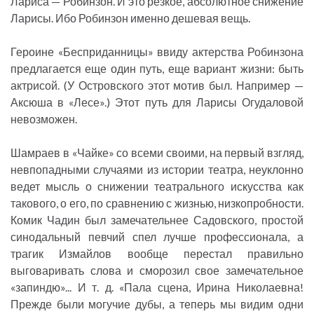
Лариса — Робинзон. И это резкое, абсолютное снижение
Ларисы. Ибо Робинзон именно дешевая вещь.
Героине «Бесприданницы» ввиду актерства Робинзона
предлагается еще один путь, еще вариант жизни: быть
актрисой. (У Островского этот мотив был. Например —
Аксюша в «Лесе».) Этот путь для Ларисы Огудаловой
невозможен.
Шамраев в «Чайке» со всеми своими, на первый взгляд,
невпопадными случаями из истории театра, неуклонно
ведет мысль о снижении театрального искусства как
такового, о его, по сравнению с жизнью, низкопробности.
Комик Чадин был замечательнее Садовского, простой
синодальный певчий спел лучше профессионала, а
трагик Измайлов вообще перестал правильно
выговаривать слова и сморозил свое замечательное
«запиндю»... И т. д. «Пала сцена, Ирина Николаевна!
Прежде были могучие дубы, а теперь мы видим одни