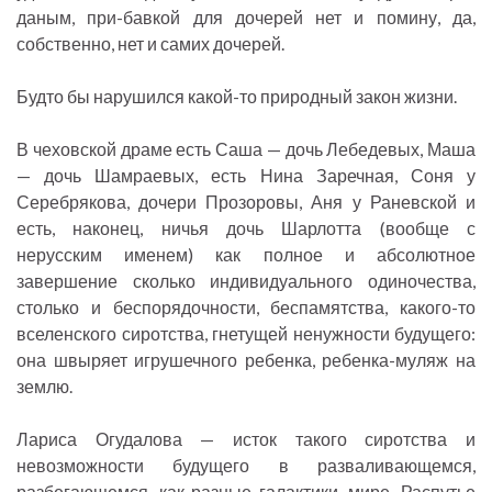
даным, при-бавкой для дочерей нет и помину, да,
собственно, нет и самих дочерей.
Будто бы нарушился какой-то природный закон жизни.
В чеховской драме есть Саша — дочь Лебедевых, Маша
— дочь Шамраевых, есть Нина Заречная, Соня у
Серебрякова, дочери Прозоровы, Аня у Раневской и
есть, наконец, ничья дочь Шарлотта (вообще с
нерусским именем) как полное и абсолютное
завершение сколько индивидуального одиночества,
столько и беспорядочности, беспамятства, какого-то
вселенского сиротства, гнетущей ненужности будущего:
она швыряет игрушечного ребенка, ребенка-муляж на
землю.
Лариса Огудалова — исток такого сиротства и
невозможности будущего в разваливающемся,
разбегающемся, как разные галактики, мире. Распутье