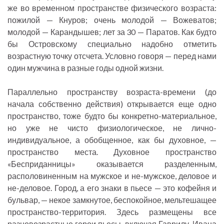
же во временном пространстве физического возраста:
пожилой — Кнуров; очень молодой — Вожеватов;
молодой — Карандышев; лет за 30 — Паратов. Как будто
бы Островскому специально надобно отметить
возрастную точку отсчета. Условно говоря — перед нами
один мужчина в разные годы одной жизни.
Параллельно пространству возраста-времени (до
начала собственно действия) открывается еще одно
пространство, тоже будто бы конкретно-материальное,
но уже не чисто физиологическое, не лично-
индивидуальное, а обобщенное, как бы духовное, —
пространство места. Духовное пространство
«Бесприданницы» оказывается разделенным,
располовиненным на мужское и не-мужское, деловое и
не-деловое. Город, а его знаки в пьесе — это кофейня и
бульвар, — некое замкнутое, беспокойное, мельтешащее
пространство-территория. Здесь размещены все
разновозрастные герои пьесы, включая Гаврилу, Ивана