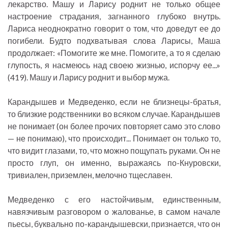
лекарство. Машу и Ларису роднит не только общее
настроение страдания, загнанного глубоко внутрь.
Лариса неоднократно говорит о том, что доведут ее до
погибели. Будто подхватывая слова Ларисы, Маша
продолжает: «Помогите же мне. Помогите, а то я сделаю
глупость, я насмеюсь над своею жизнью, испорчу ее...»
(419). Машу и Ларису роднит и выбор мужа.
Карандышев и Медведенко, если не близнецы-братья,
то близкие родственники во всяком случае. Карандышев
не понимает (он более прочих повторяет само это слово
— не понимаю), что происходит... Понимает он только то,
что видит глазами, то, что можно пощупать руками. Он не
просто глуп, он именно, выражаясь по-Кнуровски,
тривиален, приземлен, мелочно тщеславен.
Медведенко с его настойчивым, единственным,
навязчивым разговором о жалованье, в самом начале
пьесы, буквально по-карандышевски, признается, что он