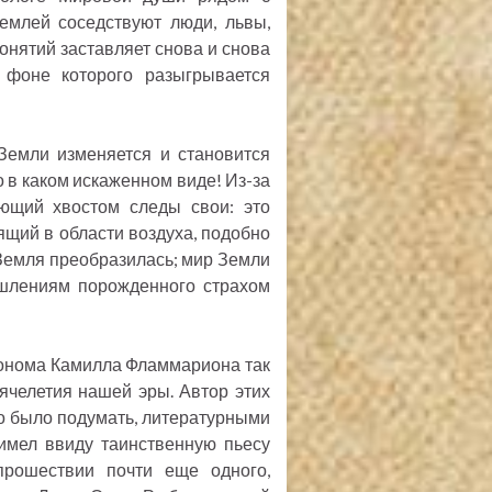
емлей соседствуют люди, львы,
онятий заставляет снова и снова
 фоне которого разыгрывается
 Земли изменяется и становится
 в каком искаженном виде! Из-за
ющий хвостом следы свои: это
ящий в области воздуха, подобно
.> Земля преобразилась; мир Земли
ышлениям порожденного страхом
ронома Камилла Фламмариона так
челетия нашей эры. Автор этих
но было подумать, литературными
имел ввиду таинственную пьесу
прошествии почти еще одного,