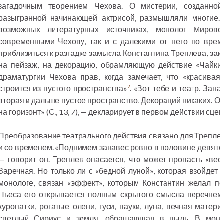
загадочным творением Чехова. О мистерии, созданн
разыгранной начинающей актрисой, размышляли многие
возможных литературных источниках, монолог Миро
современными Чехову, так и с далекими от него по вр
приблизиться к разгадке замысла Константина Треплева, з
на пейзаж, на декорацию, обрамляющую действие «Чайк
драматургии Чехова прав, когда замечает, что «красива
строится из пустого пространства»
. «Вот тебе и театр. За
2
вторая и дальше пустое пространство. Декораций никаких. 
на горизонт» (С., 13,
7
), — декларирует в первом действии сц
Преобразование театрального действия связано для Треплев
и со временем. «Поднимем занавес ровно в половине девятого
— говорит он. Треплев опасается, что может пропасть «ве
Заречная. Но только ли с «бедной луной», которая взойдет
монологе, связан «эффект», которым Константин желал п
Пьеса его открывается полным скрытого смысла перечнем
куропатки, рогатые олени, гуси, пауки, луна, вечная мате
светлый Сириус и земля, обращающая в пыль. В мо