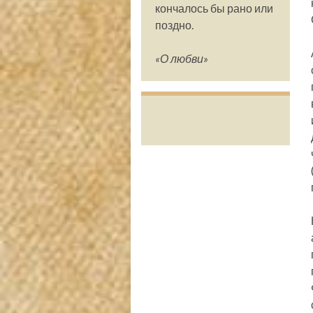
кончалось бы рано или
поздно.
«О любви»