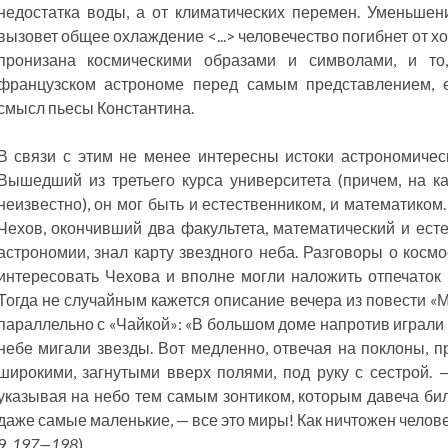
недостатка воды, а от климатических перемен. Уменьше
вызовет общее охлаждение <...> человечество погибнет от х
пронизана космическими образами и символами, и то
французском астрономе перед самым представлением, 
смысл пьесы Константина.
В связи с этим не менее интересны истоки астрономичес
Вышедший из третьего курса университета (причем, на к
неизвестно), он мог быть и естественником, и математико
Чехов, окончивший два факультета, математический и ест
астрономии, знал карту звездного неба. Разговоры о косм
интересовать Чехова и вполне могли наложить отпечаток 
Тогда не случайным кажется описание вечера из повести «
параллельно с «Чайкой»: «В большом доме напротив играли 
небе мигали звезды. Вот медленно, отвечая на поклоны, п
широкими, загнутыми вверх полями, под руку с сестрой. —
указывая на небо тем самым зонтиком, которым давеча бил
даже самые маленькие, — все это миры! Как ничтожен человек
9,
197—198
).