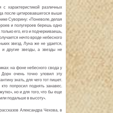
и с характеристикой различных
ода после цитировавшегося выше
хнике Суворину: «Поневоле, делая
героев и полугероев берешь одно
только его, его и подчеркиваешь,
олучается нечто вроде небесного
ьких звезд. Луна же не удается,
 и другие звезды, а звезды не
амках: на фоне небесного свода у
р Дорн очень точно уловил эту
нтину знать, для чего тот пишет.
 кто попросил поднять занавес.
жутко», но и для того, что бы еще
емли подальше в высоту».
рассказов Александра Чехова, в