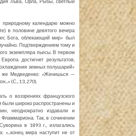
дия Льва, Орла, Рыбы, светлый
 и природному календарю можно
те) в половине девятого вечера
вес Бога, облекающий мир» был
лучайно. Подтверждением тому и
ого экземпляра пьесы. В первом
Европа достигнет результатов,
е охлаждения земных полушарий»
м же Медведенко: «Женишься —
..» (С., 13,
270
).
ать о воззрениях французского
и были широко распространены и
рин, неоднократно издавали и
Фламмариона. Так, в сочинении
уворина в 1893 г., излагались
 «...конец мира наступит не от