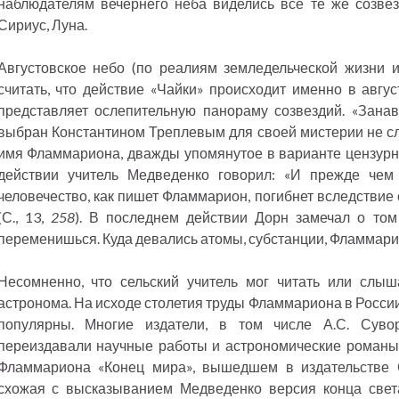
наблюдателям вечернего неба виделись все те же созвез
Сириус, Луна.
Августовское небо (по реалиям земледельческой жизни
считать, что действие «Чайки» происходит именно в авгус
представляет ослепительную панораму созвездий. «Зана
выбран Константином Треплевым для своей мистерии не с
имя Фламмариона, дважды упомянутое в варианте цензурн
действии учитель Медведенко говорил: «И прежде чем 
человечество, как пишет Фламмарион, погибнет вследстви
(С., 13,
258
). В последнем действии Дорн замечал о то
переменишься. Куда девались атомы, субстанции, Фламмарион.
Несомненно, что сельский учитель мог читать или слыш
астронома. На исходе столетия труды Фламмариона в Росси
популярны. Многие издатели, в том числе А.С. Суво
переиздавали научные работы и астрономические романы 
Фламмариона «Конец мира», вышедшем в издательстве С
схожая с высказыванием Медведенко версия конца света: