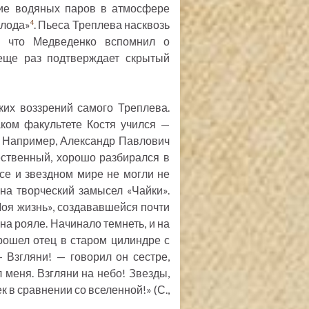
ние водяных паров в атмосфере
олода»
. Пьеса Треплева насквозь
4
, что Медведенко вспомнил о
еще раз подтверждает скрытый
ких воззрений самого Треплева.
аком факультете Костя учился —
м. Например, Александр Павлович
ественный, хорошо разбирался в
осе и звездном мире не могли не
на творческий замысел «Чайки».
Моя жизнь», создававшейся почти
на рояле. Начинало темнеть, и на
рошел отец в старом цилиндре с
 Взгляни! — говорил он сестре,
 меня. Взгляни на небо! Звезды,
 в сравнении со вселенной!» (С.,