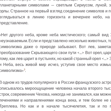
планетарными символами — светлым Сириусом, луной, з
орлы. Странное на первый взгляд соединение символов и п
вглядываться в линию горизонта и вечернее небо, на
представление.
«Нет другого неба, кроме неба мистического; самый вид
неузнаваемым. Если и представлено несколько животных, то
символизма даже о природе забывают. Вот лев, замета
преобразование Скрывающего свои пути <...> Вот орел, цар
тому, как лев царит в пустынях, но какой странный орел <..
и Неба, весь живой мир исчез, уступив свое место изм
символизма»
.
3
В одном из трудов популярного в России французского аст
описывалось мироощущение человека начала второго тыся
строк, современник Чехова, никогда не занимался, как мож
течениями и направлениями конца века, и тем более не 
Треплева. Но как и в начале тысячелетия, так и по 