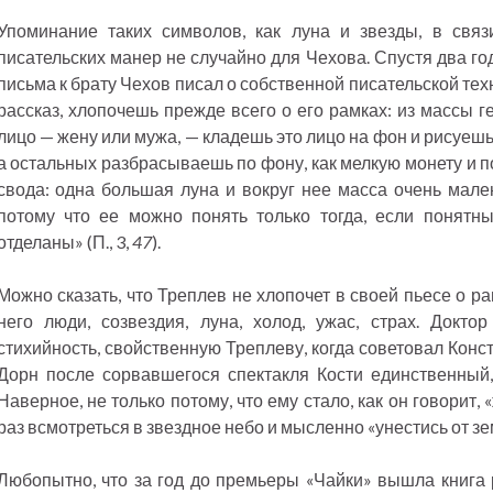
Упоминание таких символов, как луна и звезды, в связ
писательских манер не случайно для Чехова. Спустя два г
письма к брату Чехов писал о собственной писательской те
рассказ, хлопочешь прежде всего о его рамках: из массы 
лицо — жену или мужа, — кладешь это лицо на фон и рисуешь 
а остальных разбрасываешь по фону, как мелкую монету и п
свода: одна большая луна и вокруг нее масса очень мален
потому что ее можно понять только тогда, если понятны
отделаны» (П., 3,
47
).
Можно сказать, что Треплев не хлопочет в своей пьесе о р
него люди, созвездия, луна, холод, ужас, страх. Докто
стихийность, свойственную Треплеву, когда советовал Конста
Дорн после сорвавшегося спектакля Кости единственный,
Наверное, не только потому, что ему стало, как он говорит, «
раз всмотреться в звездное небо и мысленно «унестись от з
Любопытно, что за год до премьеры «Чайки» вышла книга 