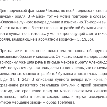
Для творческой фантазии Чехова, по всей видимости, свет 
звуками рояля. В «Чайке» тот же мотив повторен в словах
«Описание лунного вечера длинно и изысканно. Тригорин выр
У него на плотине блестит горлышко разбитой бутылки и чер
вот и лунная ночь готова, а у меня и трепещущий свет, и тихо
рояля, замирающие в ароматном воздухе» (С., 13,
55
).
Признание интересно не только тем, что снова обнаружив
звездным образам и символам. О писательской манере, свой
Тригорину, уже шла речь в письме Чехова к брату Александру
тебя получится лунная ночь, если ты напишешь, что на мел
мелькало стеклышко от разбитой бутылки и покатилась шаро
т. д.» (П., 1,
242
) В описании лунного вечера или ночи, 
сравнение разбитого стеклышка бутылки с яркой звездоч
потому, что сравнение вряд ли могло показаться «изыск
хотелось, чтобы в тексте соседствовали «яркая звездочк
«тихое мерцание звезд» — образ Треплева.