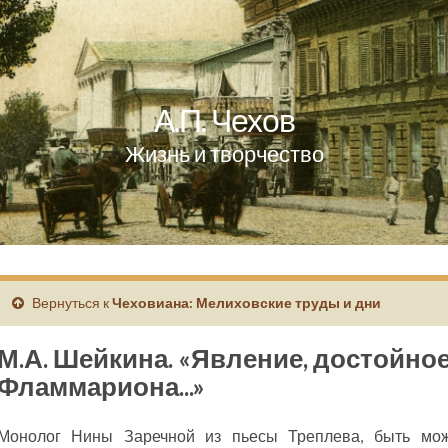
А.П. Чехов
Жизнь и творчество
Вернуться к
Чеховиана: Мелиховские труды и дни
М.А. Шейкина. «Явление, достойное
Фламмариона...»
Монолог Нины Заречной из пьесы Треплева, быть мож