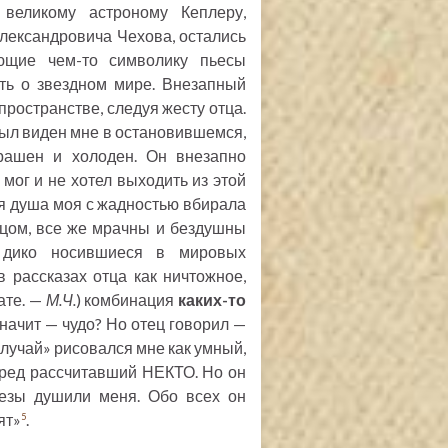
еликому астроному Кеплеру,
лександровича Чехова, остались
ающие чем-то символику пьесы
ть о звездном мире. Внезапный
пространстве, следуя жесту отца.
ыл виден мне в остановившемся,
трашен и холоден. Он внезапно
 мог и не хотел выходить из этой
тя душа моя с жадностью вбирала
тцом, все же мрачны и бездушны
, дико носившиеся в мировых
 рассказах отца как ничтожное,
ате. —
М.Ч.
) комбинация
каких-то
начит — чудо? Но отец говорил —
«Случай» рисовался мне как умный,
еред рассчитавший НЕКТО. Но он
лезы душили меня. Обо всех он
ят»
.
5