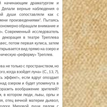
ой начинающим драматургом и
. Делали верные наблюдения о
вой души сопоставляли как с
емени произведениями
. Пытаясь
1
акономерно обращали внимание и
и». Современный исследователь
я декорация в театре Треплева
навес, потом первая кулиса, затем
Открывается вид прямо на озеро и
еническую «реформу» Треплев.
а не только с пространством, но
, когда взойдет луна» (С., 13,
7
),
сь эффект», если вдруг опоздает
 над озером и будет упомянута в
оразить воображение зрителей?
, в котором люди, львы, орлы и
рия, отец вечной материи дьявол,
нологе Мировой души рядом с