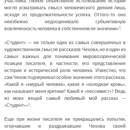
участника. Любое объективное истолкование истории
могло усматривать смысл человеческого деяния лишь
исходя из продолжительности успеха. Оттого-то оно
неизбежно недооценивало субъективную
вовлеченность человека в собственном ее значении»
.
5
«Студент» — не только один из самых совершенных в
художественном смысле рассказов Чехова, но и один из
самых важных для понимания мировоззренческой
позиции писателя, в частности, его представления
истории и исторической роли человека. Известно, что
сам Чехов подчеркивал особое значение этого рассказа.
«Какой я «хмурый человек», какая я «холодная кровь»,
как называют меня критики? Какой я «пессимист»? Ведь
из моих вещей самый любимый мой рассказ —
«Студент»»
.
6
Еще при жизни писателя не прекращались попытки,
огорчавшие и раздражавшие Чехова своей