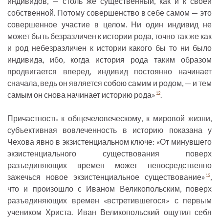
индивидов, — столь же существенный, как и к своей
собственной. Потому совершенство в себе самом — это
совершенное участие в целом. Ни один индивид не
может быть безразличен к истории рода, точно так же как
и род небезразличен к истории какого бы то ни было
индивида, ибо, когда история рода таким образом
продвигается вперед, индивид постоянно начинает
сначала, ведь он является собою самим и родом, — и тем
самым он снова начинает историю рода»
.
12
Причастность к общечеловеческому, к мировой жизни,
субъективная вовлеченность в историю показана у
Чехова явно в экзистенциальном ключе: «От минувшего
экзистенциального существования поверх
разъединяющих времен может непосредственно
зажечься новое экзистенциальное существование»
,
13
что и произошло с Иваном Великопольским, поверх
разъединяющих времен «встретившегося» с первым
учеником Христа. Иван Великопольский ощутил себя