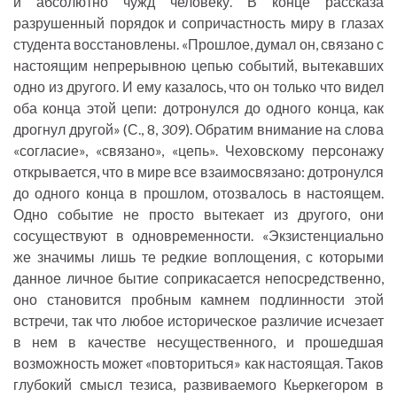
и абсолютно чужд человеку. В конце рассказа
разрушенный порядок и сопричастность миру в глазах
студента восстановлены. «Прошлое, думал он, связано с
настоящим непрерывною цепью событий, вытекавших
одно из другого. И ему казалось, что он только что видел
оба конца этой цепи: дотронулся до одного конца, как
дрогнул другой» (С., 8,
309
). Обратим внимание на слова
«согласие», «связано», «цепь». Чеховскому персонажу
открывается, что в мире все взаимосвязано: дотронулся
до одного конца в прошлом, отозвалось в настоящем.
Одно событие не просто вытекает из другого, они
сосуществуют в одновременности. «Экзистенциально
же значимы лишь те редкие воплощения, с которыми
данное личное бытие соприкасается непосредственно,
оно становится пробным камнем подлинности этой
встречи, так что любое историческое различие исчезает
в нем в качестве несущественного, и прошедшая
возможность может «повториться» как настоящая. Таков
глубокий смысл тезиса, развиваемого Кьеркегором в