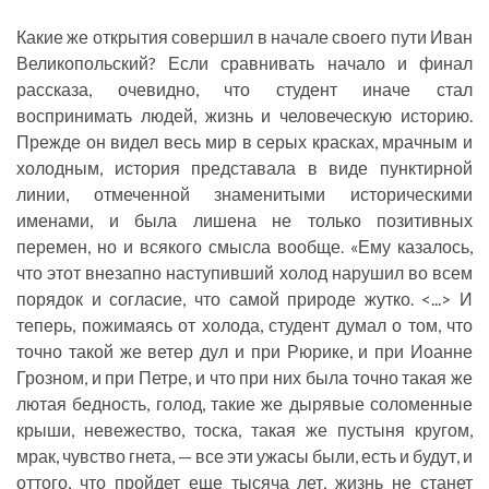
Какие же открытия совершил в начале своего пути Иван
Великопольский? Если сравнивать начало и финал
рассказа, очевидно, что студент иначе стал
воспринимать людей, жизнь и человеческую историю.
Прежде он видел весь мир в серых красках, мрачным и
холодным, история представала в виде пунктирной
линии, отмеченной знаменитыми историческими
именами, и была лишена не только позитивных
перемен, но и всякого смысла вообще. «Ему казалось,
что этот внезапно наступивший холод нарушил во всем
порядок и согласие, что самой природе жутко. <...> И
теперь, пожимаясь от холода, студент думал о том, что
точно такой же ветер дул и при Рюрике, и при Иоанне
Грозном, и при Петре, и что при них была точно такая же
лютая бедность, голод, такие же дырявые соломенные
крыши, невежество, тоска, такая же пустыня кругом,
мрак, чувство гнета, — все эти ужасы были, есть и будут, и
оттого, что пройдет еще тысяча лет, жизнь не станет