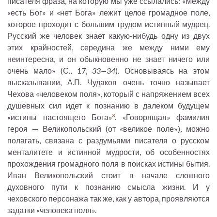
писателя фраза, на которую мы уже ссылались: «Между
«есть Бог» и «нет Бога» лежит целое громадное поле,
которое проходит с большим трудом истинный мудрец.
Русский же человек знает какую-нибудь одну из двух
этих крайностей, середина же между ними ему
неинтересна, и он обыкновенно не знает ничего или
очень мало» (С., 17,
33—34
). Основываясь на этом
высказывании, А.П. Чудаков очень точно называет
Чехова «человеком поля», который с напряжением всех
душевных сил идет к познанию в далеком будущем
«истины настоящего Бога»
. «Говорящая» фамилия
8
героя — Великопольский (от «великое поле»), можно
полагать, связана с раздумьями писателя о русском
менталитете и истинной мудрости, об особенностях
прохождения громадного поля в поисках истины бытия.
Иван Великопольский стоит в начале сложного
духовного пути к познанию смысла жизни. И у
чеховского персонажа так же, как у автора, проявляются
задатки «человека поля».