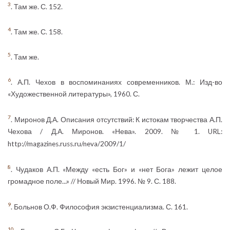
3
. Там же. С. 152.
4
. Там же. С. 158.
5
. Там же.
6
. А.П. Чехов в воспоминаниях современников. М.: Изд-во
«Художественной литературы», 1960. С.
7
. Миронов Д.А. Описания отсутствий: К истокам творчества А.П.
Чехова / Д.А. Миронов. «Нева». 2009. № 1. URL:
http://magazines.russ.ru/neva/2009/1/
8
. Чудаков А.П. «Между «есть Бог» и «нет Бога» лежит целое
громадное поле...» // Новый Мир. 1996. № 9. С. 188.
9
. Больнов О.Ф. Философия экзистенциализма. С. 161.
10