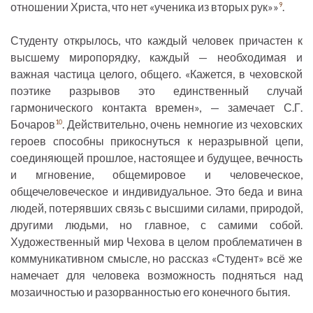
отношении Христа, что нет «ученика из вторых рук»»
.
9
Студенту открылось, что каждый человек причастен к
высшему миропорядку, каждый — необходимая и
важная частица целого, общего. «Кажется, в чеховской
поэтике разрывов это единственный случай
гармонического контакта времен», — замечает С.Г.
Бочаров
. Действительно, очень немногие из чеховских
10
героев способны прикоснуться к неразрывной цепи,
соединяющей прошлое, настоящее и будущее, вечность
и мгновение, общемировое и человеческое,
общечеловеческое и индивидуальное. Это беда и вина
людей, потерявших связь с высшими силами, природой,
другими людьми, но главное, с самими собой.
Художественный мир Чехова в целом проблематичен в
коммуникативном смысле, но рассказ «Студент» всё же
намечает для человека возможность подняться над
мозаичностью и разорванностью его конечного бытия.