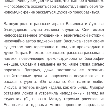
ненавязчиво убеждает читателя, что главное в человеке
— способность осознать свои слабости, увидеть себя по-
новому, искренне раскаяться, духовно преобразиться.
Важную роль в рассказе играют Василиса и Лукерья,
благодарные слушательницы студента. Они имеют
непосредственное отношение к евангельской истории,
неслучайно автор подчеркивает: Василиса «всем своим
существом заинтересована в том, что происходило в
душе Петра». В тексте чеховского рассказа рассыпаны
намеки, позволяющие «реконструировать» биографии
женщин. Обратим внимание на то, какие слова сильно
поразили Лукерью, даже заставили ее отложить
хозяйственные дела и напряженно вслушиваться в
рассказ студента. «Он страстно, без памяти любил
Иисуса, и теперь видел издали, как его били... Лукерья
оставила ложки и устремила неподвижный взгляд на
студента» (С., 8,
308
). Между героями рассказа из
Евангелия и вдовами можно провести параллели.