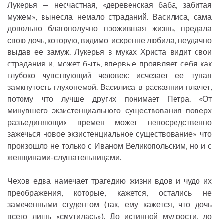
Лукерья — несчастная, «деревенская баба, забитая
мужем», вынесла немало страданий. Василиса, сама
довольно благополучно прожившая жизнь, предала
свою дочь, которую, видимо, искренне любила, неудачно
выдав ее замуж. Лукерья в муках Христа видит свои
страдания и, может быть, впервые проявляет себя как
глубоко чувствующий человек: исчезает ее тупая
замкнутость глухонемой. Василиса в раскаянии плачет,
потому что лучше других понимает Петра. «От
минувшего экзистенциального существования поверх
разъединяющих времен может непосредственно
зажечься новое экзистенциальное существование», что
произошло не только с Иваном Великопольским, но и с
женщинами-слушательницами.
Чехов едва намечает трагедию жизни вдов и чудо их
преображения, которые, кажется, остались не
замеченными студентом (так, ему кажется, что дочь
всего лишь «смутилась»). До истинной мудрости, до