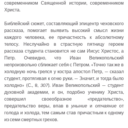
современником Священной истории, современником
Христа.
Библейский сюжет, составляющий эпицентр чеховского
рассказа, помогает выявить высокий смысл жизни
каждого человека, ее причастность к абсолютному
телосу. Неслучайно в страстную пятницу героем
рассказа студента становится не сам Иисус Христос, а
Петр. Очевидно, что Иван Великопольский
непроизвольно сближает себя с Петром. «Точно так же в
холодную ночь грелся у костра апостол Петр, — сказал
студент, протягивая к огню руки. — Значит, и тогда было
холодно» (С., 8,
307
). Иван Великопольский — студент
духовной академии, и он, подобно ученику Христа,
совершил своеобразное «предательство»,
предательство веры, впав в
уныние
и
отчаяние
от
голода и холода, тем самым став причастным к одному
из семи смертных грехов.