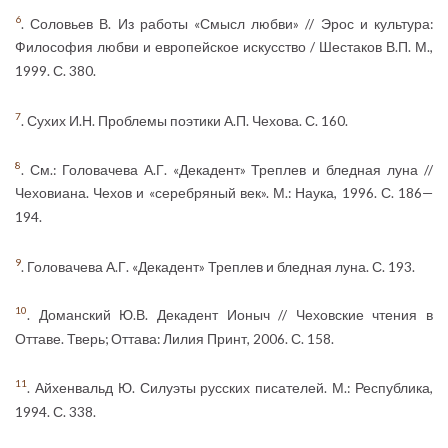
6
. Соловьев В. Из работы «Смысл любви» // Эрос и культура:
Философия любви и европейское искусство / Шестаков В.П. М.,
1999. С. 380.
7
. Сухих И.Н. Проблемы поэтики А.П. Чехова. С. 160.
8
. См.: Головачева А.Г. «Декадент» Треплев и бледная луна //
Чеховиана. Чехов и «серебряный век». М.: Наука, 1996. С. 186—
194.
9
. Головачева А.Г. «Декадент» Треплев и бледная луна. С. 193.
10
. Доманский Ю.В. Декадент Ионыч // Чеховские чтения в
Оттаве. Тверь; Оттава: Лилия Принт, 2006. С. 158.
11
. Айхенвальд Ю. Силуэты русских писателей. М.: Республика,
1994. С. 338.