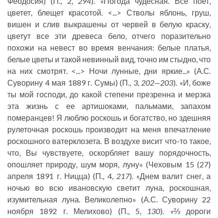
Феодосия) (П., 2,
294
). «Погода чудесная. Всё поет,
цветет, блещет красотой. <...> Стволы яблонь, груш,
вишен и слив выкрашены от червей в белую краску,
цветут все эти древеса бело, отчего поразительно
похожи на невест во время венчания: белые платья,
белые цветы и такой невинный вид, точно им стыдно, что
на них смотрят. <...> Ночи лунные, дни яркие...» (А.С.
Суворину 4 мая 1889 г. Сумы) (П., 3,
202—203
). «И, боже
ты мой господи, до какой степени презренна и мерзка
эта жизнь с ее артишоками, пальмами, запахом
померанцев! Я люблю роскошь и богатство, но здешняя
рулеточная роскошь производит на меня впечатление
роскошного ватерклозета. В воздухе висит что-то такое,
что, Вы чувствуете, оскорбляет вашу порядочность,
опошляет природу, шум моря, луну» (Чеховым 15 (27)
апреля 1891 г. Ницца) (П., 4,
217
). «Днем валит снег, а
ночью во всю ивановскую светит луна, роскошная,
изумительная луна. Великолепно» (А.С. Суворину 22
ноября 1892 г. Мелихово) (П., 5,
130
). «⅔ дороги