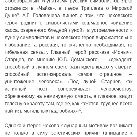
Своеобразный «лунатизм» русских символистов ярко
отразился в «Чайке», в пьесе Треплева о Мировой
Душе
. А.Г. Головачева пишет о том, что чеховского
8
героя роднит с символистами кошмарное «видение
хаоса, озаренного бледной луной», в устремленности к
луне у символистов и чеховского героя выражается «не
любование, а роковая, то жизненно необходимая, то
гибельная связь»
. Главный герой рассказа «Ионыч»,
9
Старцев, по мнению Ю.В. Доманского, — «декадент,
способный в лунном свете разглядеть красоту смерти,
способный эстетизировать самое страшное —
уничтожение человека». «Под луной Старцев как
истинный поэт сопереживает человечеству,
обреченному на неминуемую смерть, а главное, видит
телесную красоту там, где ее, как кажется, труднее всего
найти: в могильных надгробиях»
.
10
Однако интерес Чехова к лунарным мотивам возникает
не только в силу эстетических причин (внимание к