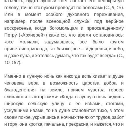
казалось, будто лунный свет ласкает его непокрытую
голову, точно кто пухом проводит по волосам» (С., 9,
15
).
Или в момент особого духовного переживания,
например, после всенощной службы под вербное
воскресенье, когда богомольцам и преосвященному
Петру («Архиерей») кажется, что время остановилось:
«все молчали, задумавшись, все было кругом
приветливо, молодо, так близко, все — и деревья, и небо,
и даже луна, и хотелось думать, что так будет всегда» (С.,
10,
187
).
Именно в лунную ночь как никогда вспыхивает в душе
человека вера в возможность царства добра и
благоденствия на земле, причем чувства героев
сливаются с авторскими: «Когда в лунную ночь видишь
широкую сельскую улицу с ее избами, стогами,
уснувшими ивами, то на душе становится тихо; в этом
своем покое, укрывшись в ночных тенях от трудов, забот
и горя, она кротка, печальна, прекрасна, и кажется, что и