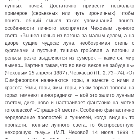
лунных ночей. Достаточно привести несколько
примеров (серьезных или чуть ироничных), чтобы
понять общий смысл таких упоминаний, понять
особенности личного восприятия Чеховым лунного
света. «Вышел ночью из вагона за малым делом, а на
дворе сущие чудеса: луна, необозримая степь с
курганами и пустыня; тишина гробовая, а вагоны и
рельсы резко выделяются из сумерек — кажется, мир
вымер... Картина такая, что во веки веков не забудешь»
(Чеховым 25 апреля 1887 г. Черкасск) (П., 2,
73—74
). «От
Симферополя начинаются горы, а вместе с ними и
красота. Ямы, горы, ямы, горы, из ям торчат тополи, на
горах темнеют виноградники — всё это залито лунным
светом, дико, ново и настраивает фантазию на мотив
гоголевской «Страшной мести». Особенно фантастично
чередование пропастей и туннелей, когда видишь то
пропасти, полные лунного света, то беспросветную,
нехорошую тьму...» (М.П. Чеховой 14 июля 1888 г.