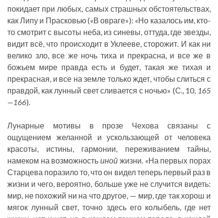
покидает при любых, самых страшных обстоятельствах,
как Липу и Прасковью («В овраге»): «Но казалось им, кто-
то смотрит с высоты неба, из синевы, оттуда, где звезды,
видит всё, что происходит в Уклееве, сторожит. И как ни
велико зло, все же ночь тиха и прекрасна, и все же в
божьем мире правда есть и будет, такая же тихая и
прекрасная, и все на земле только ждет, чтобы слиться с
правдой, как лунный свет сливается с ночью» (С., 10,
165
—166
).
Лунарные мотивы в прозе Чехова связаны с
ощущением желанной и ускользающей от человека
красоты, истины, гармонии, переживанием тайны,
намеком на возможность
иной
жизни. «На первых порах
Старцева поразило то, что он видел теперь первый раз в
жизни и чего, вероятно, больше уже не случится видеть:
мир, не похожий ни на что другое, — мир, где так хорош и
мягок лунный свет, точно здесь его колыбель, где нет