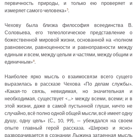
первичность природы, и только ею проверяет и
измеряет самого человека»
.
5
Чехову была близка философия всеединства В.
Соловьева, его телеологическое представление о
божественной мировой жизни, основанной на «полном
равновесии, равноценности и равноправности между
единым и всем, между целым и частями, между общим и
единичным»
.
6
Наиболее ярко мысль о взаимосвязи всего сущего
выразилась в рассказе Чехова «По делам службы».
«Какая-то связь, невидимая, но значительная и
необходимая, существует <...> между всеми, всеми; и в
этой жизни, даже в самой пустынной глуши, ничто не
случайно, всё полно одной общей мысли, всё имеет одну
душу, одну цель» (С., 10,
99
), — убеждался на своем
опыте главный герой рассказа. «Широко и ясно»
разворачивается в сознании Лыжина затаенная мысль