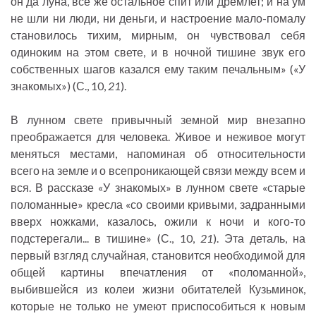
он да луна, все же остальное спит или дремлет; и на ум
не шли ни люди, ни деньги, и настроение мало-помалу
становилось тихим, мирным, он чувствовал себя
одиноким на этом свете, и в ночной тишине звук его
собственных шагов казался ему таким печальным» («У
знакомых») (С., 10,
21
).
В лунном свете привычный земной мир внезапно
преображается для человека. Живое и неживое могут
меняться местами, напоминая об относительности
всего на земле и о всепроникающей связи между всем и
вся. В рассказе «У знакомых» в лунном свете «старые
поломанные» кресла «со своими кривыми, задранными
вверх ножками, казалось, ожили к ночи и кого-то
подстерегали... в тишине» (С., 10,
21
). Эта деталь, на
первый взгляд случайная, становится необходимой для
общей картины впечатления от «поломанной»,
выбившейся из колеи жизни обитателей Кузьминок,
которые не только не умеют приспособиться к новым