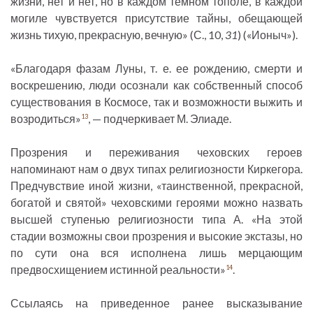
жизни, нет и нет, но в каждом темном тополе, в каждой
могиле чувствуется присутствие тайны, обещающей
жизнь тихую, прекрасную, вечную» (С., 10,
31
) («Ионыч»).
«Благодаря фазам Луны, т. е. ее рождению, смерти и
воскрешению, люди осознали как собственный способ
существования в Космосе, так и возможности выжить и
возродиться»
, — подчеркивает М. Элиаде.
13
Прозрения и переживания чеховских героев
напоминают нам о двух типах религиозности Киркегора.
Предчувствие иной жизни, «таинственной, прекрасной,
богатой и святой» чеховскими героями можно назвать
высшей ступенью религиозности типа А. «На этой
стадии возможны свои прозрения и высокие экстазы, но
по сути она вся исполнена лишь мерцающим
предвосхищением истинной реальности»
.
14
Ссылаясь на приведенное ранее высказывание