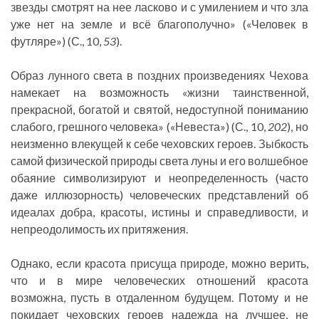
звезды смотрят на нее ласково и с умилением и что зла
уже нет на земле и всё благополучно» («Человек в
футляре») (С., 10,
53
).
Образ лунного света в поздних произведениях Чехова
намекает на возможность «жизни таинственной,
прекрасной, богатой и святой, недоступной пониманию
слабого, грешного человека» («Невеста») (С., 10,
202
), но
неизменно влекущей к себе чеховских героев. Зыбкость
самой физической природы света луны и его волшебное
обаяние символизируют и неопределенность (часто
даже иллюзорность) человеческих представлений об
идеалах добра, красоты, истины и справедливости, и
непреодолимость их притяжения.
Однако, если красота присуща природе, можно верить,
что и в мире человеческих отношений красота
возможна, пусть в отдаленном будущем. Потому и не
покидает чеховских героев надежда на лучшее, не