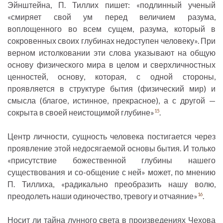
Эйнштейна, П. Тиллих пишет: «подлинный ученый
«смиряет свой ум перед величием разума,
воплощенного во всем сущем, разума, который в
сокровенных своих глубинах недоступен человеку». При
верном истолковании эти слова указывают на общую
основу физического мира в целом и сверхличностных
ценностей, основу, которая, с одной стороны,
проявляется в структуре бытия (физический мир) и
смысла (благое, истинное, прекрасное), а с другой —
сокрыта в своей неистощимой глубине»
.
15
Центр личности, сущность человека постигается через
проявление этой недосягаемой основы бытия. И только
«присутствие божественной глубины нашего
существования и со-общение с ней» может, по мнению
П. Тиллиха, «радикально преобразить нашу волю,
преодолеть наши одиночество, тревогу и отчаяние»
.
16
Носит ли тайна лунного света в произведениях Чехова