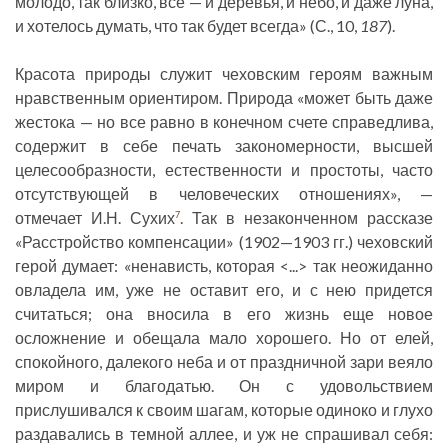
молодо, так близко, все — и деревья, и небо, и даже луна,
и хотелось думать, что так будет всегда» (С., 10,
187
).
Красота природы служит чеховским героям важным
нравственным ориентиром. Природа «может быть даже
жестока — но все равно в конечном счете справедлива,
содержит в себе печать закономерности, высшей
целесообразности, естественности и простоты, часто
отсутствующей в человеческих отношениях», —
отмечает И.Н. Сухих
. Так в незаконченном рассказе
7
«Расстройство компенсации» (1902—1903 гг.) чеховский
герой думает: «ненависть, которая <...> так неожиданно
овладела им, уже не оставит его, и с нею придется
считаться; она вносила в его жизнь еще новое
осложнение и обещала мало хорошего. Но от елей,
спокойного, далекого неба и от праздничной зари веяло
миром и благодатью. Он с удовольствием
прислушивался к своим шагам, которые одиноко и глухо
раздавались в темной аллее, и уж не спрашивал себя: