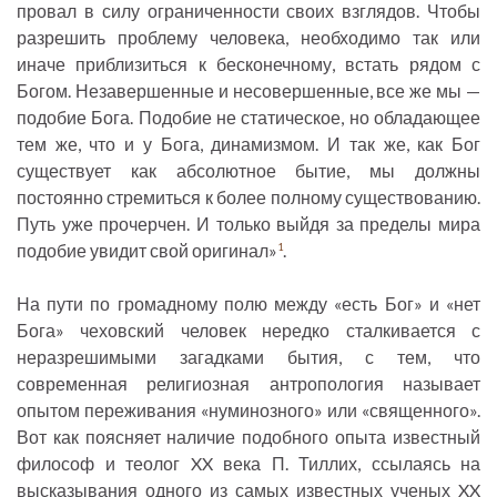
провал в силу ограниченности своих взглядов. Чтобы
разрешить проблему человека, необходимо так или
иначе приблизиться к бесконечному, встать рядом с
Богом. Незавершенные и несовершенные, все же мы —
подобие Бога. Подобие не статическое, но обладающее
тем же, что и у Бога, динамизмом. И так же, как Бог
существует как абсолютное бытие, мы должны
постоянно стремиться к более полному существованию.
Путь уже прочерчен. И только выйдя за пределы мира
подобие увидит свой оригинал»
.
1
На пути по громадному полю между «есть Бог» и «нет
Бога» чеховский человек нередко сталкивается с
неразрешимыми загадками бытия, с тем, что
современная религиозная антропология называет
опытом переживания «нуминозного» или «священного».
Вот как поясняет наличие подобного опыта известный
философ и теолог XX века П. Тиллих, ссылаясь на
высказывания одного из самых известных ученых XX