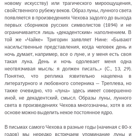
новому искусству) или трагического мироощущения,
свойственного рубежу веков. Образ луны, лунного света
появляется в произведениях Чехова задолго до выхода
первых сборников русских символистов (1894) и не
ограничивается лишь «декадентским» наполнением. В
той же «Чайке» Тригорин заявляет Нине: «Бывают
насильственные представления, когда человек день и
ночь думает, например, все о луне, и у меня есть своя
такая луна. День и ночь одолевает меня одна
неотвязчивая мысль: я должен писать...» (С., 13,
29
).
Понятно, что реплика язвительно нацелена в
литературного и любовного соперника — Треплева, но
также очевидно, что «луна» здесь имеет совершенно
иной, не декадентский, смысл. Образы луны, лунного
света в произведениях Чехова многозначны, хотя в их
основе можно выделить некое постоянное ядро.
В письмах самого Чехова в разные годы (начиная с 80-х
годов) мы нередко встречаем упоминание луны и