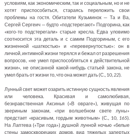
условиям, как экономическим, так и социальным, но и не
хотят приспособиться, стараясь переложить свои
проблемы на гостя. Обитатели Кузьминок — Та и Ва,
Сергей Сергеич — будто «подстерегают» Подгорина, как
«кого-то подстерегали» старые кресла. Едва уловимо
соотносится эта деталь и с самим Подгориным, с его
жизненной «шаткостью» и «перевернутостью»: он в
личной, интимной жизни терялся и бежал от разрешения
вопросов, «не умел приспособляться к действительной
жизни», не описанной какой-нибудь статьей закона, не
умел брать от жизни то, что она может дать (С., 10,
22
).
Лунный свет может озарить истинную сущность явления
или человека. Красивая и самолюбивая,
безнравственная Аксинья («В овраге»), живущая по
звериным законам, «при волшебном свете луны»
предстает «красивым, гордым животным» (С., 10,
165
).
На Лаптева («Три года») душной лунной ночью «белые
стены замоскворецких домов, вид тяжелых запертых