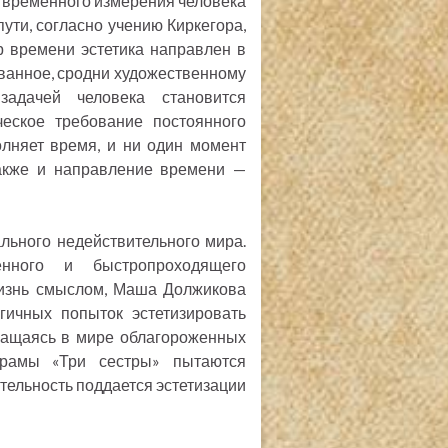
 временного измерения человека
ути, согласно учению Киркегора,
р времени эстетика направлен в
ованное, сродни художественному
задачей человека становится
ческое требование постоянного
лняет время, и ни один момент
также и направление времени —
льного недействительного мира.
енного и быстропроходящего
жизнь смыслом, Маша Должикова
гичных попыток эстетизировать
вращаясь в мире облагороженных
драмы «Три сестры» пытаются
ительность поддается эстетизации