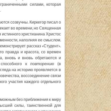
ограниченными силами, которая
.
ются созвучны. Киркегор писал о
текает во времени, но Священная
ля истинного христианина Христос
менности, наполняя ее смыслом.
емонстрирует рассказ «Студент».
то правда и красота, со времен
, вновь и вновь обретаются и
, способного к
повторению
(в
згляда на историю проявляется в
еловечества, воссоединение связи
ого участия каждого отдельного
зможным без приближения к миру
высшей силы, таинственной для