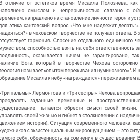
В отличие от эстетиков время Мисаила Полознева, как 
наполнено смыслом и непрерывностью, связано с объ
временем, направлено на становление личности героя и уст
для этика кантовский вопрос «Что мне надлежит делать?»
надеяться?» в чеховском творчестве не получает ответа. В 
отсутствует гармония. Спасение отдельного единичного ч
мужеством, способностью взять на себя ответственность з
подлинность, оказывается ничем не гарантировано, та
наличие Бога, который в творчестве Чехова осторожно
теология называет «опытом переживания нуминозного»
. И
1
обращение Мисаила к небу «награждается» переживанием а
«Три пальмы» Лермонтова и «Три сестры» Чехова вопрошают
преодолеть заданные временные и пространственны
существование, пытается обрести смысл своей жизни, 
управлять своей жизнью и гибнет в столкновении с надличн
движением истории). Ситуация современного человека, как
художников с экзистенциальным мироощущением — это ситу
самого себя, обреченность на сомнения в существовании 