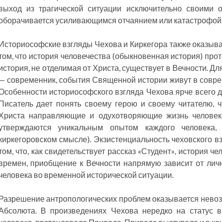
выход из трагической ситуации исключительно своими 
оборачивается усиливающимся отчаянием или катастрофой
Историософские взгляды Чехова и Киркегора также оказыва
том, что история человечества (обыкновенная история) про
история, не отделимая от Христа, существует в Вечности. Д
— современник, события Священной истории живут в совре
Особенности историософского взгляда Чехова ярче всего д
Писатель дает понять своему герою и своему читателю, ч
Христа направляющие и одухотворяющие жизнь человека
утверждаются уникальным опытом каждого человека
киркегоровском смысле). Экзистенциальность чеховского в
том, что, как свидетельствует рассказ «Студент», история ч
времен, приобщение к Вечности напрямую зависит от личн
человека во временной исторической ситуации.
Разрешение антропологических проблем оказывается нево
Абсолюта. В произведениях Чехова нередко на статус 