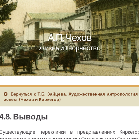
А.П. Чехов
Жизнь и творчество
Вернуться к
Т.Б. Зайцева. Художественная антропология
аспект (Чехов и Киркегор)
4.8. Выводы
Существующие переклички в представлениях Киркег