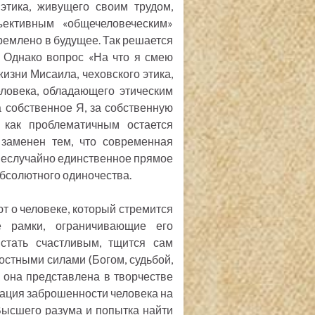
этика, живущего своим трудом,
ективным «общечеловеческим»
ремлено в будущее. Так решается
. Однако вопрос «На что я смею
жизни Мисаила, чеховского этика,
еловека, обладающего этическим
а собственное Я, за собственную
к как проблематичным остается
 заменен тем, что современная
 неслучайно единственное прямое
бсолютного одиночества.
 о человеке, который стремится
е рамки, ограничивающие его
стать счастливым, тщится сам
остными силами (Богом, судьбой,
 она представлена в творчестве
ация заброшенности человека на
Высшего разума и попытка найти