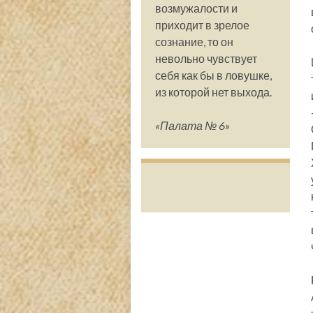
возмужалости и
приходит в зрелое
сознание, то он
невольно чувствует
себя как бы в ловушке,
из которой нет выхода.
«Палата № 6»