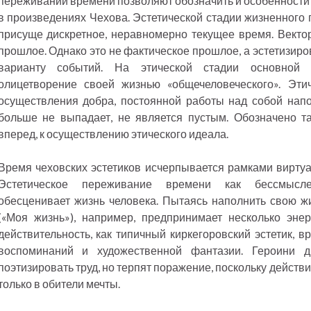
переживании времени позволяют обозначить и особенности
в произведениях Чехова. Эстетической стадии жизненного п
присуще дискретное, неравномерно текущее время. Векто
прошлое. Однако это не фактическое прошлое, а эстетизир
варианту событий. На этической стадии основной 
олицетворение своей жизнью «общечеловеческого». Эти
осуществления добра, постоянной работы над собой напо
больше не выпадает, не является пустым. Обозначено 
вперед, к осуществлению этического идеала.
Время чеховских эстетиков исчерпывается рамками виртуа
Эстетическое переживание времени как бессмысл
обесценивает жизнь человека. Пытаясь наполнить свою 
(«Моя жизнь»), например, предпринимает несколько энер
действительность, как типичный киркегоровский эстетик, 
воспоминаний и художественной фантазии. Героини 
поэтизировать труд, но терпят поражение, поскольку действ
только в обители мечты.