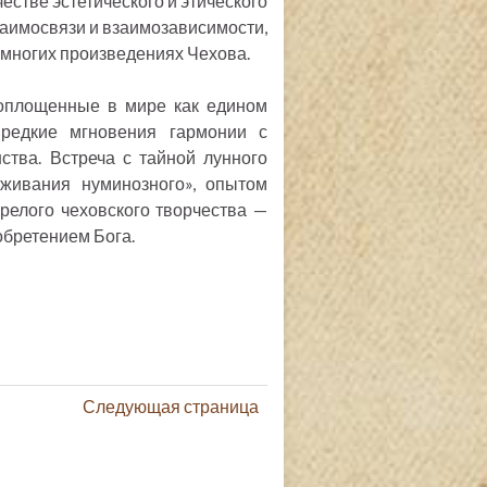
естве эстетического и этического
заимосвязи и взаимозависимости,
 многих произведениях Чехова.
воплощенные в мире как едином
 редкие мгновения гармонии с
тва. Встреча с тайной лунного
еживания нуминозного», опытом
релого чеховского творчества —
обретением Бога.
Следующая страница