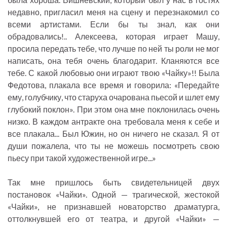
недавно, пригласил меня на сцену и перезнакомил со
всеми артистами. Если бы ты знал, как они
обрадовались!.. Алексеева, которая играет Машу,
просила передать тебе, что лучше по ней ты роли не мог
написать, она тебя очень благодарит. Кланяются все
тебе. С какой любовью они играют твою «Чайку»!! Была
Федотова, плакала все время и говорила: «Передайте
ему, голубчику, что старуха очарована пьесой и шлет ему
глубокий поклон». При этом она мне поклонилась очень
низко. В каждом антракте она требовала меня к себе и
все плакала... Был Южин, но он ничего не сказал. Я от
души пожалела, что ты не можешь посмотреть свою
пьесу при такой художественной игре...»
Так мне пришлось быть свидетельницей двух
постановок «Чайки». Одной — трагической, жестокой
«Чайки», не признавшей новаторство драматурга,
оттолкнувшей его от театра, и другой «Чайки» —