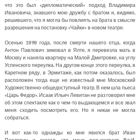
что это был «дипломатический» подход Владимира
Ивановича, знавшего мою дружбу с братом и, видимо,
решившего, что я могла бы повлиять на брата в смысле
разрешения на постановку «Чайки» в новом театре.
Осенью 1898 года, после смерти нашего отца, когда
Антон Павлович зимовал в Ялте, я перевезла мать в
Москву и наняла квартиру на Малой Дмитровке, на углу
Успенского переулка. На другом конце этого переулка, в
Каретном ряду, в Эрмитаже, как потом оказалось, был
расположен тогда еще не известный мне Московский
Художественно-общедоступный театр. В нем шла пьеса
«Царь Федор». Исаак Ильич Левитан не раз говорил мне
об этом спектакле как о чем-то выдающемся и все звал
меня сходить посмотреть его. Но я никак не могла
собраться.
И вот как-то однажды ко мне явился брат Иван
Павлович и сказал, что меня разыскивает Вл.И.