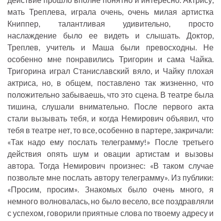
мать Треплева, играла очень, очень милая артистка
Книппер, талантливая удивительно, просто
наслаждение было ее видеть и слышать. Доктор,
Треплев, учитель и Маша были превосходны. Не
особенно мне понравились Тригорин и сама Чайка.
Тригорина играл Станиславский вяло, и Чайку плохая
актриса, но, в общем, поставлено так жизненно, что
положительно забываешь, что это сцена. В театре была
тишина, слушали внимательно. После первого акта
стали вызывать тебя, и когда Немирович объявил, что
тебя в театре нет, то все, особенно в партере, закричали:
«Так надо ему послать телеграмму!» После третьего
действия опять шум и овации артистам и вызовы
автора. Тогда Немирович произнес: «В таком случае
позвольте мне послать автору телеграмму». Из публики:
«Просим, просим». Знакомых было очень много, я
немного волновалась, но было весело, все поздравляли
с успехом, говорили приятные слова по твоему адресу и