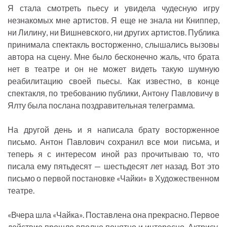
Я стала смотреть пьесу и увидела чудесную игру
незнакомых мне артистов. Я еще не знала ни Книппер,
ни Лилину, ни Вишневского, ни других артистов. Публика
принимала спектакль восторженно, слышались вызовы
автора на сцену. Мне было бесконечно жаль, что брата
нет в театре и он не может видеть такую шумную
реабилитацию своей пьесы. Как известно, в конце
спектакля, по требованию публики, Антону Павловичу в
Ялту была послана поздравительная телеграмма.
На другой день и я написала брату восторженное
письмо. Антон Павлович сохранил все мои письма, и
теперь я с интересом иной раз прочитываю то, что
писала ему пятьдесят — шестьдесят лет назад. Вот это
письмо о первой постановке «Чайки» в Художественном
театре.
«Вчера шла «Чайка». Поставлена она прекрасно. Первое
действие прошло вполне понятно и интересно. Актрису,