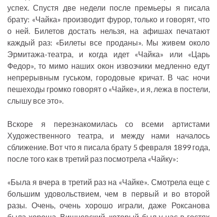
успех. Спустя две недели после премьеры я писала
брату: «Чайка» производит фурор, только и говорят, что
о ней. Билетов достать нельзя, на афишах печатают
каждый раз: «Билеты все проданы». Мы живем около
Эрмитажа-театра, и когда идет «Чайка» или «Царь
Федор», то мимо наших окон извозчики медленно едут
непрерывным гуськом, городовые кричат. В час ночи
пешеходы громко говорят о «Чайке», и я, лежа в постели,
слышу все это».
Вскоре я перезнакомилась со всеми артистами
Художественного театра, и между нами началось
сближение. Вот что я писала брату 5 февраля 1899 года,
после того как в третий раз посмотрела «Чайку»:
«Была я вчера в третий раз на «Чайке». Смотрела еще с
большим удовольствием, чем в первый и во второй
разы. Очень, очень хорошо играли, даже Роксанова
была хороша. Вишневский, который был у нас в гостях