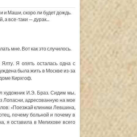
 и Маши, скоро ли будет дождь.
 а все-таки — дурак...
ть мне. Вот как это случилось.
Ялту. Я опять осталась одна с
нуждена была жить в Москве из-за
 доме Кирхгоф.
л художник И.Э. Браз. Сидим мы,
из Лопасни, адресованную на мое
слов: «Поезжай клиники Левшина,
 отец, почему больной и почему в
а, я оставила в Мелихове всего