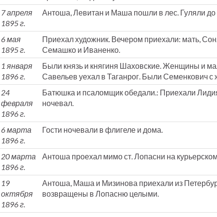
7 апреля
Антоша, Левитан и Маша пошли в лес. Гуляли до 
1895 г.
6 мая
Приехал художник. Вечером приехали: мать, Соня
1895 г.
Семашко и Иваненко.
1 января
Были князь и княгиня Шаховские. Женщины и ма
1896 г.
Савельев уехал в Таганрог. Были Семенкович с 
24
Батюшка и псаломщик обедали.: Приехали Лидия
февраля
ночевал.
1896 г.
6 марта
Гости ночевали в флигеле и дома.
1896 г.
20 марта
Антоша проехал мимо ст. Лопасни на курьерском 
1896 г.
19
Антоша, Маша и Мизинова приехали из Петербур
октября
возвращены в Лопасню целыми.
1896 г.