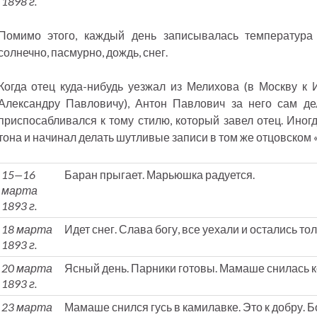
1898 г.
Помимо этого, каждый день записывалась температура 
солнечно, пасмурно, дождь, снег.
Когда отец куда-нибудь уезжал из Мелихова (в Москву к 
Александру Павловичу), Антон Павлович за него сам де
приспосабливался к тому стилю, который завел отец. Иног
тона и начинал делать шутливые записи в том же отцовском 
15—16
Баран прыгает. Марьюшка радуется.
марта
1893 г.
18 марта
Идет снег. Слава богу, все уехали и остались то
1893 г.
20 марта
Ясный день. Парники готовы. Мамаше снилась к
1893 г.
23 марта
Мамаше снился гусь в камилавке. Это к добру.