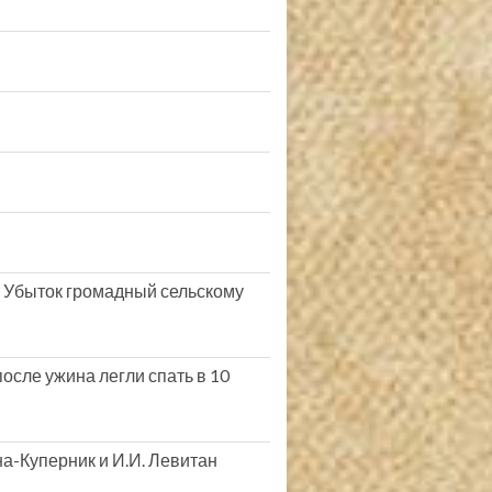
ь. Убыток громадный сельскому
после ужина легли спать в 10
на-Куперник и И.И. Левитан