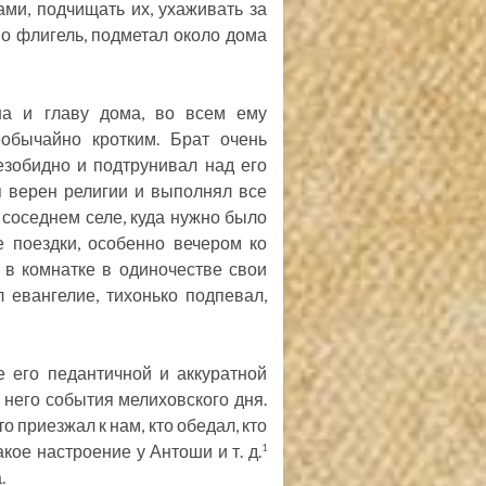
ами, подчищать их, ухаживать за
о флигель, подметал около дома
на и главу дома, во всем ему
обычайно кротким. Брат очень
езобидно и подтрунивал над его
я верен религии и выполнял все
соседнем селе, куда нужно было
е поездки, особенно вечером ко
 в комнатке в одиночестве свои
 евангелие, тихонько подпевал,
 его педантичной и аккуратной
 него события мелиховского дня.
 приезжал к нам, кто обедал, кто
акое настроение у Антоши и т. д.
1
.