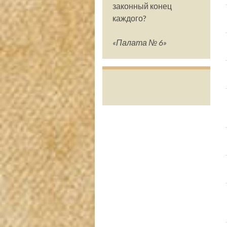
законный конец
каждого?
«Палата № 6»