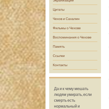
Экранизации
Цитаты
Чехов и Сахалин
Фильмы о Чехове
Воспоминания о Чехове
Память
Ссылки
Контакты
Да и к чему мешать
людям умирать, если
смерть есть
нормальный и