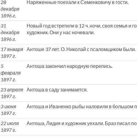
28
Наряженные поехали к Семенковичу в гости.
декабря
1896 г.
31
Новый год встретили в 12 ч. ночи, своя семья и 
декабря
художник. Они у нас ночевали.
1896 г.
17 января
Антоше 37 лет. О. Николай с псаломщиком были.
1897 г.
5
Антоша закончил народную перепись.
февраля
1897 г.
23 апреля
Антоша в саду занимается.
1897 г.
3 июня
Антоша и Иваненко рыбы наловили в большом п
1897 г.
22 июля
Антоша, Лидия и художник уехали. Браз писал пор
1897 г.