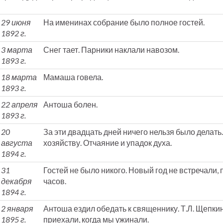
29 июня
На именинах собрание было полное гостей.
1892 г.
3 марта
Снег тает. Парники наклали навозом.
1893 г.
18 марта
Мамаша говела.
1893 г.
22 апреля
Антоша болен.
1893 г.
20
За эти двадцать дней ничего нельзя было делат
августа
хозяйству. Отчаяние и упадок духа.
1894 г.
31
Гостей не было никого. Новый год не встречали, 
декабря
часов.
1894 г.
2 января
Антоша ездил обедать к священнику. Т.Л. Щепки
1895 г.
приехали, когда мы ужинали.