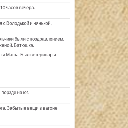
10 часов вечера.
 с Володькой и нянькой,
льчики были с поздравлением.
женой. Батюшка.
 и Маша. Был ветеринар и
порзде на юг.
га. Забытые вещи в вагоне