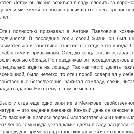
хотел. Летом он любил возиться в саду, следить за дорожк
деревьями. Зимой он обычно расчищал от снега тропинку в
снег.
Отец полностью признавал в Антоне Павловиче хозяи
подчинялся. В последние годы своей жизни он был не
внимательно и заботливо относился к отцу, хотя иногда б
слабостями и привычками. Отец до конца жизни оставалс
религиозные обряды. По праздникам он посещал церковь в 
специально ездить на лошади. Так как часто делать таки
всенощной, было нелегко, то отец порой совершал у себя
собственные богослужения: зажигал лампаду, свечи, читал
кадил ладаном. Никто ему в этом не мешал.
Было у отца еще одно занятие в Мелихове, свойственное
натуре, — это ведение дневника. Каждый день он заносил в
Эти лаконичные записи порой были трогательны и наивны: кто
из членов семьи куда уехал, какие цветы в саду расцвели, к
Приведу для примера ряд отцовских записей из его дневника