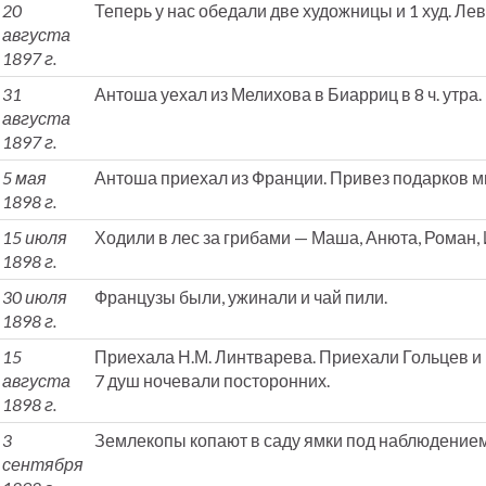
20
Теперь у нас обедали две художницы и 1 худ. Ле
августа
1897 г.
31
Антоша уехал из Мелихова в Биарриц в 8 ч. утра.
августа
1897 г.
5 мая
Антоша приехал из Франции. Привез подарков м
1898 г.
15 июля
Ходили в лес за грибами — Маша, Анюта, Роман,
1898 г.
30 июля
Французы были, ужинали и чай пили.
1898 г.
15
Приехала Н.М. Линтварева. Приехали Гольцев и
августа
7 душ ночевали посторонних.
1898 г.
3
Землекопы копают в саду ямки под наблюдением 
сентября