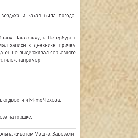
воздуха и какая была погода:
Ивану Павловичу, в Петербург к
лал записи в дневнике, причем
да он не выдерживал серьезного
«стиле», например:
лько двое: я и M-me Чехова.
оза на горшке.
 Больна животом Машка. Зарезали