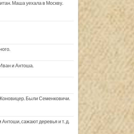
витан. Маша уехала в Москву.
ного.
 Иван и Антоша.
 Коновицер. Были Семенковичи.
Антоши, сажают деревья и т. д.