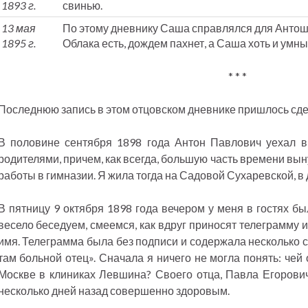
1893 г.
свинью.
13 мая
По этому дневнику Саша справлялся для Антоши
1895 г.
Облака есть, дождем пахнет, а Саша хоть и умный,
* * *
Последнюю запись в этом отцовском дневнике пришлось сдела
В половине сентября 1898 года Антон Павлович уехал в 
родителями, причем, как всегда, большую часть времени вы
работы в гимназии. Я жила тогда на Садовой Сухаревской, в
В пятницу 9 октября 1898 года вечером у меня в гостях бы
весело беседуем, смеемся, как вдруг приносят телеграмму 
имя. Телеграмма была без подписи и содержала несколько 
там больной отец». Сначала я ничего не могла понять: чей
Москве в клиниках Левшина? Своего отца, Павла Егорович
несколько дней назад совершенно здоровым.