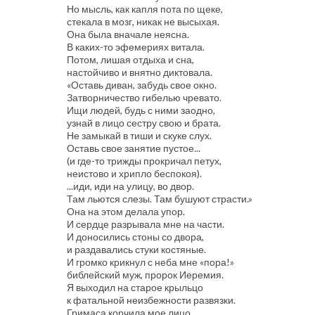
Но мысль, как капля пота по щеке,
стекала в мозг, никак не высыхая.
Она была вначале неясна.
В каких-то эфемериях витала.
Потом, лишая отдыха и сна,
настойчиво и внятно диктовала.
«Оставь диван, забудь свое окно.
Затворничество гибелью чревато.
Ищи людей, будь с ними заодно,
узнай в лицо сестру свою и брата.
Не замыкай в тиши и скуке слух.
Оставь свое занятие пустое...
(и где-то трижды прокричал петух,
неистово и хрипло беспокоя).
...иди, иди на улицу, во двор.
Там льются слезы. Там бушуют страсти.»
Она на этом делала упор.
И сердце разрывала мне на части.
И доносились стоны со двора,
и раздавались стуки костяные.
И громко крикнул с неба мне «пора!»
библейский муж, пророк Иеремия.
Я выходил на старое крыльцо
к фатальной неизбежности развязки.
Гримаса корчила мое лицо,