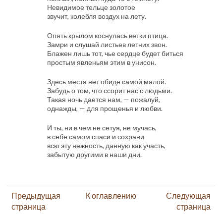
Невидимое тельце золотое
звучит, колебля воздух на лету.
Опять крылом коснулась ветки птица.
Замри и слушай листьев летних звон.
Блажен лишь тот, чье сердце будет биться
простым явленьям этим в унисон.
Здесь места нет обиде самой малой.
Забудь о том, что ссорит нас с людьми.
Такая ночь дается нам, — пожалуй,
однажды, — для прощенья и любви.
И ты, ни в чем не сетуя, не мучась,
в себе самом спаси и сохрани
всю эту нежность, данную как участь,
забытую другими в наши дни.
Предыдущая
К оглавлению
Следующая
страница
страница