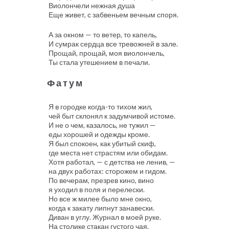
Виолончели нежная душа
Еще живет, с забвеньем вечным споря.
А за окном — то ветер, то капель,
И сумрак сердца все тревожней в зале.
Прощай, прощай, моя виолончель,
Ты стала утешением в печали.
Фатум
Я в городке когда-то тихом жил,
чей быт склонял к задумчивой истоме.
И не о чем, казалось, не тужил —
еды хорошей и одежды кроме.
Я был спокоен, как убитый скиф,
где места нет страстям или обидам.
Хотя работал, — с детства не ленив, —
на двух работах: сторожем и гидом.
По вечерам, презрев кино, вино
я уходил в поля и перелески.
Но все ж милее было мне окно,
когда к закату липнут занавески.
Диван в углу. Журнал в моей руке.
На столике стакан густого чая.