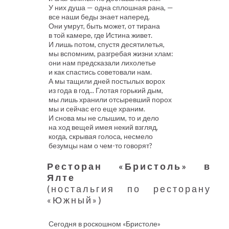
У них душа — одна сплошная рана, —
все наши беды знает наперед.
Они умрут, быть может, от тирана
в той камере, где Истина живет.
И лишь потом, спустя десятилетья,
мы вспомним, разгребая жизни хлам:
они нам предсказали лихолетье
и как спастись советовали нам.
А мы тащили дней постылых ворох
из года в год... Глотая горький дым,
мы лишь хранили отсыревший порох
мы и сейчас его еще храним.
И снова мы не слышим, то и дело
на ход вещей имея некий взгляд,
когда, скрывая голоса, несмело
безумцы нам о чем-то говорят?
Ресторан «Бристоль» в
Ялте
(ностальгия по ресторану
«Южный»)
Сегодня в роскошном «Бристоле»