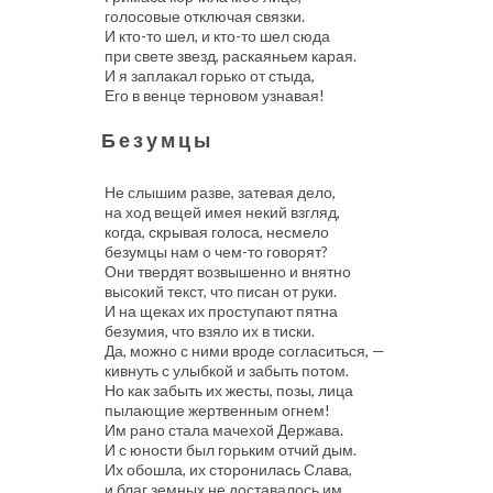
голосовые отключая связки.
И кто-то шел, и кто-то шел сюда
при свете звезд, раскаяньем карая.
И я заплакал горько от стыда,
Его в венце терновом узнавая!
Безумцы
Не слышим разве, затевая дело,
на ход вещей имея некий взгляд,
когда, скрывая голоса, несмело
безумцы нам о чем-то говорят?
Они твердят возвышенно и внятно
высокий текст, что писан от руки.
И на щеках их проступают пятна
безумия, что взяло их в тиски.
Да, можно с ними вроде согласиться, —
кивнуть с улыбкой и забыть потом.
Но как забыть их жесты, позы, лица
пылающие жертвенным огнем!
Им рано стала мачехой Держава.
И с юности был горьким отчий дым.
Их обошла, их сторонилась Слава,
и благ земных не доставалось им.