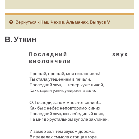
Вернуться к
Наш Чехов. Альманах. Выпуск V
В. Уткин
Последний звук
виолончели
Прощай, прощай, моя виолончель!
Ты стала утешением в печали.
Последний звук, — теперь уже ничей, —
Как старый узник умирает в зале.
О, Господи, зачем мне этот сплин!...
Как бы с небес неповторимо-синих
Последний звук, как лебединый клин,
На миг в хрустальном куполе заклинен.
И замер зал, тем звуком дорожа.
В пределах смысла отрицая горе.