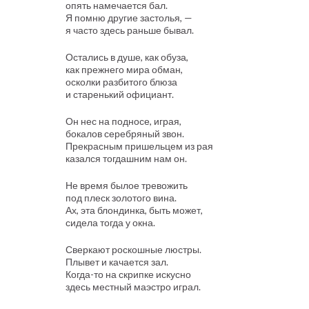
опять намечается бал.
Я помню другие застолья, —
я часто здесь раньше бывал.
Остались в душе, как обуза,
как прежнего мира обман,
осколки разбитого блюза
и старенький официант.
Он нес на подносе, играя,
бокалов серебряный звон.
Прекрасным пришельцем из рая
казался тогдашним нам он.
Не время былое тревожить
под плеск золотого вина.
Ах, эта блондинка, быть может,
сидела тогда у окна.
Сверкают роскошные люстры.
Плывет и качается зал.
Когда-то на скрипке искусно
здесь местный маэстро играл.