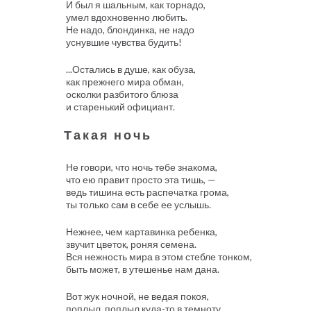
И был я шальным, как торнадо,
умел вдохновенно любить.
Не надо, блондинка, не надо
уснувшие чувства будить!
...Остались в душе, как обуза,
как прежнего мира обман,
осколки разбитого блюза
и старенький официант.
Такая ночь
Не говори, что ночь тебе знакома,
что ею правит просто эта тишь, —
ведь тишина есть распечатка грома,
ты только сам в себе ее услышь.
Нежнее, чем картавинка ребенка,
звучит цветок, роняя семена.
Вся нежность мира в этом стебле тонком,
быть может, в утешенье нам дана.
Вот жук ночной, не ведая покоя,
поплыл, поплыл куда-то в темноту.