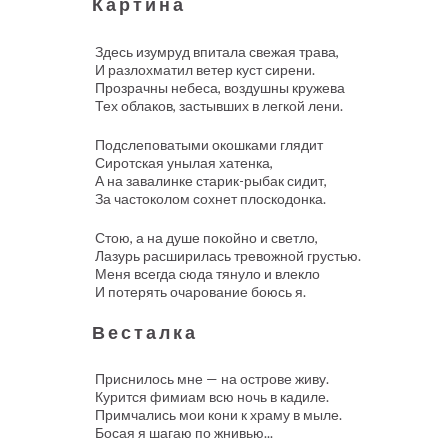
Картина
Здесь изумруд впитала свежая трава,
И разлохматил ветер куст сирени.
Прозрачны небеса, воздушны кружева
Тех облаков, застывших в легкой лени.
Подслеповатыми окошками глядит
Сиротская унылая хатенка,
А на завалинке старик-рыбак сидит,
За частоколом сохнет плоскодонка.
Стою, а на душе покойно и светло,
Лазурь расширилась тревожной грустью.
Меня всегда сюда тянуло и влекло
И потерять очарование боюсь я.
Весталка
Приснилось мне — на острове живу.
Курится фимиам всю ночь в кадиле.
Примчались мои кони к храму в мыле.
Босая я шагаю по жнивью...