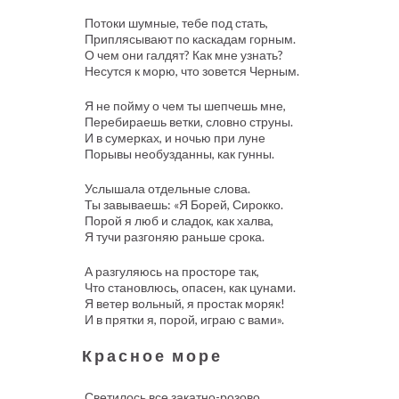
Потоки шумные, тебе под стать,
Приплясывают по каскадам горным.
О чем они галдят? Как мне узнать?
Несутся к морю, что зовется Черным.
Я не пойму о чем ты шепчешь мне,
Перебираешь ветки, словно струны.
И в сумерках, и ночью при луне
Порывы необузданны, как гунны.
Услышала отдельные слова.
Ты завываешь: «Я Борей, Сирокко.
Порой я люб и сладок, как халва,
Я тучи разгоняю раньше срока.
А разгуляюсь на просторе так,
Что становлюсь, опасен, как цунами.
Я ветер вольный, я простак моряк!
И в прятки я, порой, играю с вами».
Красное море
Светилось все закатно-розово,