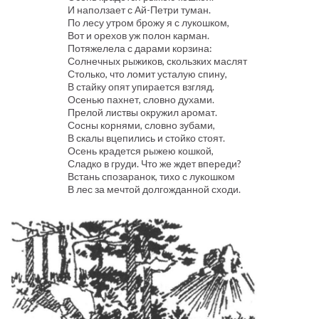
И наползает с Ай-Петри туман.
По лесу утром брожу я с лукошком,
Вот и орехов уж полон карман.
Потяжелела с дарами корзина:
Солнечных рыжиков, скользких маслят
Столько, что ломит усталую спину,
В стайку опят упирается взгляд.
Осенью пахнет, словно духами.
Прелой листвы окружил аромат.
Сосны корнями, словно зубами,
В скалы вцепились и стойко стоят.
Осень крадется рыжею кошкой,
Сладко в груди. Что же ждет впереди?
Встань спозаранок, тихо с лукошком
В лес за мечтой долгожданной сходи.