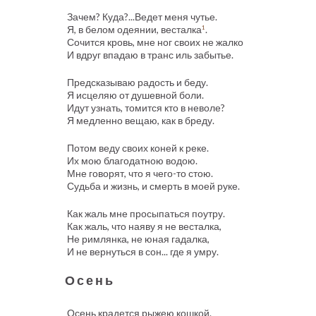
Зачем? Куда?...Ведет меня чутье.
Я, в белом одеянии, весталка
.
1
Сочится кровь, мне ног своих не жалко
И вдруг впадаю в транс иль забытье.
Предсказываю радость и беду.
Я исцеляю от душевной боли.
Идут узнать, томится кто в неволе?
Я медленно вещаю, как в бреду.
Потом веду своих коней к реке.
Их мою благодатною водою.
Мне говорят, что я чего-то стою.
Судьба и жизнь, и смерть в моей руке.
Как жаль мне просыпаться поутру.
Как жаль, что наяву я не весталка,
Не римлянка, не юная гадалка,
И не вернуться в сон... где я умру.
Осень
Осень крадется рыжею кошкой.