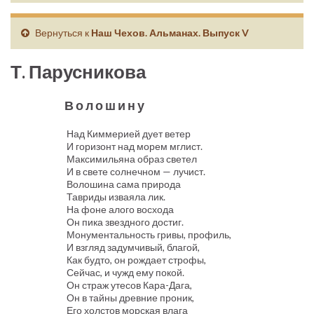
Вернуться к
Наш Чехов. Альманах. Выпуск V
Т. Парусникова
Волошину
Над Киммерией дует ветер
И горизонт над морем мглист.
Максимильяна образ светел
И в свете солнечном — лучист.
Волошина сама природа
Тавриды изваяла лик.
На фоне алого восхода
Он пика звездного достиг.
Монументальность гривы, профиль,
И взгляд задумчивый, благой,
Как будто, он рождает строфы,
Сейчас, и чужд ему покой.
Он страж утесов Кара-Дага,
Он в тайны древние проник,
Его холстов морская влага