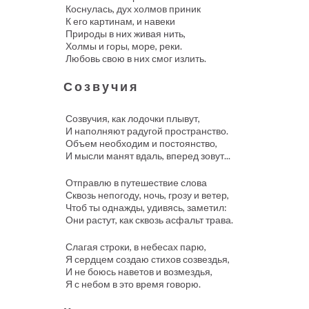
Коснулась, дух холмов приник
К его картинам, и навеки
Природы в них живая нить,
Холмы и горы, море, реки.
Любовь свою в них смог излить.
Созвучия
Созвучия, как лодочки плывут,
И наполняют радугой пространство.
Объем необходим и постоянство,
И мысли манят вдаль, вперед зовут...
Отправлю в путешествие слова
Сквозь непогоду, ночь, грозу и ветер,
Чтоб ты однажды, удивясь, заметил:
Они растут, как сквозь асфальт трава.
Слагая строки, в небесах парю,
Я сердцем создаю стихов созвездья,
И не боюсь наветов и возмездья,
Я с небом в это время говорю.