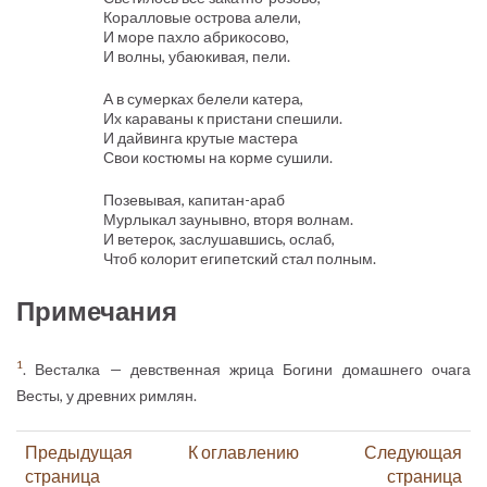
Коралловые острова алели,
И море пахло абрикосово,
И волны, убаюкивая, пели.
А в сумерках белели катера,
Их караваны к пристани спешили.
И дайвинга крутые мастера
Свои костюмы на корме сушили.
Позевывая, капитан-араб
Мурлыкал заунывно, вторя волнам.
И ветерок, заслушавшись, ослаб,
Чтоб колорит египетский стал полным.
Примечания
1
. Весталка — девственная жрица Богини домашнего очага
Весты, у древних римлян.
Предыдущая
К оглавлению
Следующая
страница
страница