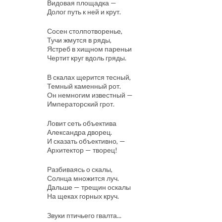
Видовая площадка —
Долог путь к ней и крут.
Сосен столпотворенье,
Тучи жмутся в ряды,
Ястреб в хищном пареньи
Чертит круг вдоль гряды.
В скалах щерится тесный,
Темный каменный рот.
Он немногим известный —
Императорский грот.
Ловит сеть объектива
Александра дворец.
И сказать объективно, —
Архитектор — творец!
Разбиваясь о скалы,
Солнца множится луч.
Дальше — трещин оскалы
На щеках горных круч.
Звуки птичьего гвалта...