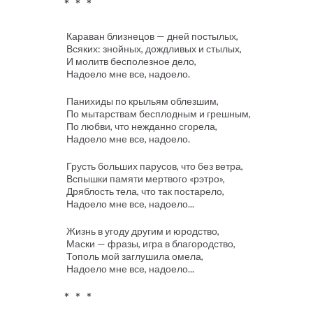
* * *
Караван близнецов — дней постылых,
Всяких: знойных, дождливых и стылых,
И молитв бесполезное дело,
Надоело мне все, надоело.
Панихиды по крыльям облезшим,
По мытарствам бесплодным и грешным,
По любви, что нежданно сгорела,
Надоело мне все, надоело.
Грусть больших парусов, что без ветра,
Вспышки памяти мертвого «рэтро»,
Дряблость тела, что так постарело,
Надоело мне все, надоело...
Жизнь в угоду другим и юродство,
Маски — фразы, игра в благородство,
Тополь мой заглушила омела,
Надоело мне все, надоело...
* * *