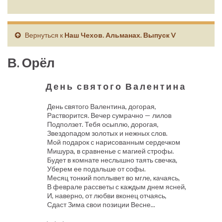
Вернуться к
Наш Чехов. Альманах. Выпуск V
В. Орёл
День святого Валентина
День святого Валентина, догорая,
Растворится. Вечер сумрачно — лилов
Подползет. Тебя осыплю, дорогая,
Звездопадом золотых и нежных слов.
Мой подарок с нарисованным сердечком
Мишура, в сравненье с магией строфы.
Будет в комнате неслышно таять свечка,
Уберем ее подальше от софы.
Месяц тонкий поплывет во мгле, качаясь,
В феврале рассветы с каждым днем ясней,
И, наверно, от любви вконец отчаясь,
Сдаст Зима свои позиции Весне...