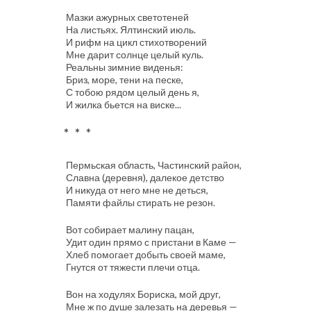
Мазки ажурных светотеней
На листьях. Ялтинский июль.
И рифм на цикл стихотворений
Мне дарит солнце целый куль.
Реальны зимние виденья:
Бриз, море, тени на песке,
С тобою рядом целый день я,
И жилка бьется на виске...
* * *
Пермьская область, Частинский район,
Славна (деревня), далекое детство
И никуда от него мне не деться,
Памяти файлы стирать не резон.
Вот собирает малину пацан,
Удит один прямо с пристани в Каме —
Хлеб помогает добыть своей маме,
Гнутся от тяжести плечи отца.
Вон на ходулях Бориска, мой друг,
Мне ж по душе залезать на деревья —