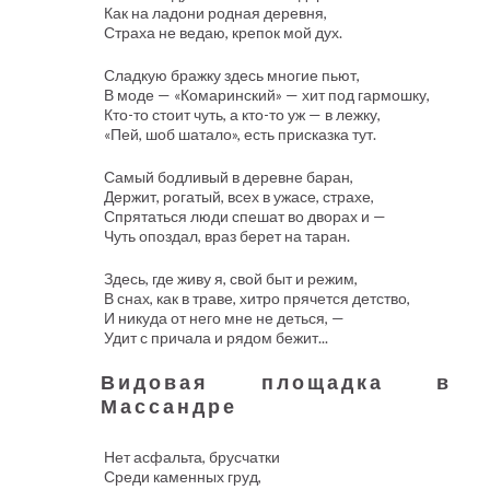
Как на ладони родная деревня,
Страха не ведаю, крепок мой дух.
Сладкую бражку здесь многие пьют,
В моде — «Комаринский» — хит под гармошку,
Кто-то стоит чуть, а кто-то уж — в лежку,
«Пей, шоб шатало», есть присказка тут.
Самый бодливый в деревне баран,
Держит, рогатый, всех в ужасе, страхе,
Спрятаться люди спешат во дворах и —
Чуть опоздал, враз берет на таран.
Здесь, где живу я, свой быт и режим,
В снах, как в траве, хитро прячется детство,
И никуда от него мне не деться, —
Удит с причала и рядом бежит...
Видовая площадка в
Массандре
Нет асфальта, брусчатки
Среди каменных груд,