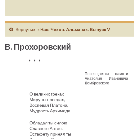
Вернуться к
Наш Чехов. Альманах. Выпуск V
В. Прохоровский
* * *
Посвящается памяти
Анатолия Ивановича
Домбровского
О великих греках
Миру ты поведал,
Воспевал Платона,
Мудрость Архимеда.
Обладал ты силою
Славного Антея.
Эстафету принял ты