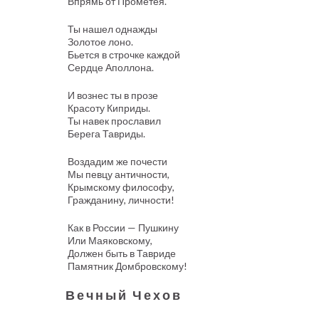
Впрямь от Прометея.
Ты нашел однажды
Золотое лоно.
Бьется в строчке каждой
Сердце Аполлона.
И вознес ты в прозе
Красоту Киприды.
Ты навек прославил
Берега Тавриды.
Воздадим же почести
Мы певцу античности,
Крымскому философу,
Гражданину, личности!
Как в России — Пушкину
Или Маяковскому,
Должен быть в Тавриде
Памятник Домбровскому!
Вечный Чехов