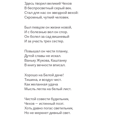
Здесь творил великий Чехов
В беспросветный серый век.
Стал для нас он звездной вехой:
Скромный, чуткий человек.
Был певцом он жизни новой,
И с болезнью вел он спор.
Он болел за сад вишневый
И за участь трех сестер.
Повышал он чести планку,
Дутой славы не искал.
Ваньку Жукова, Каштанку
В книгу вечности вписал.
Хорошо на Белой даче!
Тишина, и воздух чист.
Как желанная удача
Мысль легла на белый лист.
Чистой совести будильник,
Чехов — истинный поэт.
Хоть давно погас светильник,
Но не меркнет дивный свет.