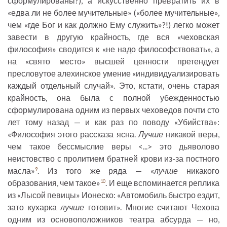
сформулированы?), а искусственно превратить их в
«едва ли не более мучительные» («более мучительные»,
чем «где Бог и как должно Ему служить»?!) легко может
завести в другую крайность, где вся «чеховская
философия» сводится к «не надо философствовать», а
на «свято место» высшей ценности претендует
пресловутое алехинское умение «индивидуализировать
каждый отдельный случай». Это, кстати, очень старая
крайность, она была с полной убежденностью
сформулирована одним из первых чеховедов почти сто
лет тому назад — и как раз по поводу «Убийства»:
«Философия этого рассказа ясна.
Лучше
никакой веры,
чем такое бессмыслие веры <...> это дьяволово
неистовство с пролитием братней крови из-за постного
масла»
. Из того же ряда — «
лучше
никакого
9
образования, чем такое»
. И еще вспоминается реплика
10
из «Лысой певицы» Ионеско: «Автомобиль быстро ездит,
зато кухарка
лучше
готовит». Многие считают Чехова
одним из основоположников театра абсурда — но,