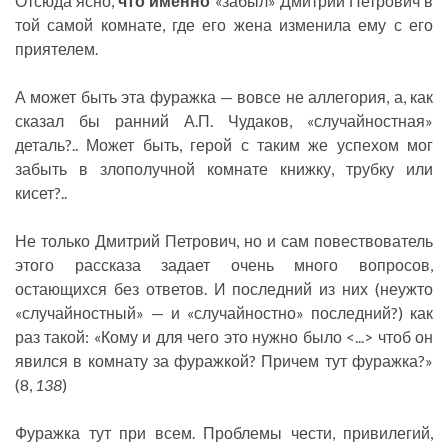
Отсюда ясно,
что именно
«забыл» Дмитрий Петрович в
той самой комнате, где его жена изменила ему с его
приятелем.
А может быть эта фуражка — вовсе не аллегория, а, как
сказал бы ранний А.П. Чудаков, «случайностная»
деталь?.. Может быть, герой с таким же успехом мог
забыть в злополучной комнате книжку, трубку или
кисет?..
Не только Дмитрий Петрович, но и сам повествователь
этого рассказа задает очень много вопросов,
остающихся без ответов. И последний из них (неужто
«случайностный» — и «случайностно» последний?) как
раз такой: «Кому и для чего это нужно было <...> чтоб он
явился в комнату за фуражкой? Причем тут фуражка?»
(8,
138
)
Фуражка тут при всем. Проблемы чести, привилегий,