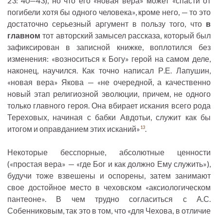
23: 40—43), но что его «новая вера» может «спасти от
погибели хотя бы одного человека», кроме него, — то это
достаточно серьезный аргумент в пользу того, что
в
главном
тот авторский замысел рассказа, который был
зафиксирован в записной книжке, воплотился без
изменения: «возноситься к Богу» герой на самом деле,
наконец, научился. Как точно написал Р.Е. Лапушин,
«новая вера» Якова — «не очередной, а качественно
новый этап религиозной эволюции, причем, не одного
только главного героя. Она вбирает искания всего рода
Тереховых, начиная с бабки Авдотьи, служит как бы
итогом и оправданием этих исканий»
.
13
Некоторые бесспорные, абсолютные ценности
(«простая вера» — «где Бог и как должно Ему служить»),
будучи тоже взвешены и оспорены, затем занимают
свое достойное место в чеховском «аксиологическом
пантеоне». В чем трудно согласиться с А.С.
Собенниковым, так это в том, что «для Чехова, в отличие