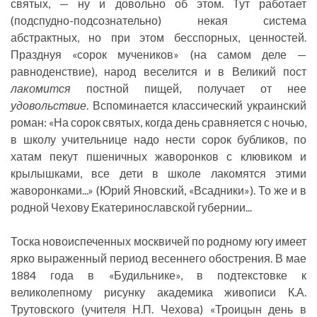
святых, — ну и довольно об этом. Тут работает
(подспудно-подсознательно) некая система
абстрактных, но при этом бесспорных, ценностей.
Празднуя «сорок мучеников» (на самом деле —
равноденствие), народ веселится и в Великий пост
лакомится
постной пищей, получает от нее
удовольствие
. Вспоминается классический украинский
роман: «На сорок святых, когда день сравняется с ночью,
в школу учительнице надо нести сорок бубликов, по
хатам пекут пшеничных жаворонков с клювиком и
крылышками, все дети в школе лакомятся этими
жаворонками...» (Юрий Яновский, «Всадники»). То же и в
родной Чехову Екатеринославской губернии...
Тоска новоиспеченных москвичей по родному югу имеет
ярко выраженный период весеннего обострения. В мае
1884 года в «Будильнике», в подтекстовке к
великолепному рисунку академика живописи К.А.
Трутовского (учителя Н.П. Чехова) «Троицын день в