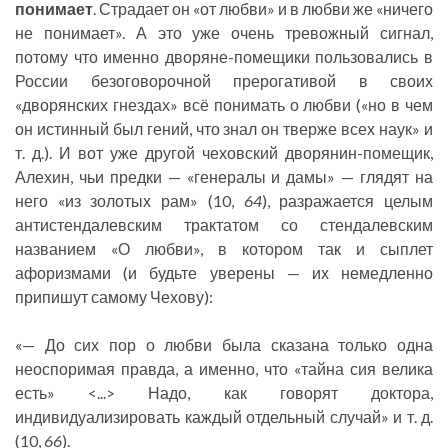
понимает
. Страдает он «от любви» и в любви же «ничего
не понимает». А это уже очень тревожный сигнал,
потому что именно дворяне-помещики пользовались в
России безоговорочной прерогативой в своих
«дворянских гнездах» всё понимать о любви («но в чем
он истинный был гений, что знал он тверже всех наук» и
т. д.). И вот уже другой чеховский дворянин-помещик,
Алехин, чьи предки — «генералы и дамы» — глядят на
него «из золотых рам» (10,
64
), разражается целым
антистендалевским трактатом со стендалевским
названием «О любви», в котором так и сыплет
афоризмами (и будьте уверены — их немедленно
припишут самому Чехову):
«— До сих пор о любви была сказана только одна
неоспоримая правда, а именно, что «тайна сия велика
есть» <...> Надо, как говорят доктора,
индивидуализировать каждый отдельный случай» и т. д.
(10,
66
).