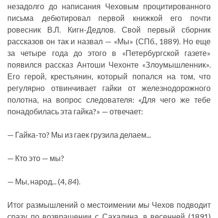
незадолго до написания Чеховым процитированного
письма дебютировал первой книжкой его почти
ровесник В.Л. Кигн-Дедлов. Свой первый сборник
рассказов он так и назвал — «Мы» (СПб., 1889). Но еще
за четыре года до этого в «Петербургской газете»
появился рассказ Антоши Чехонте «Злоумышленник».
Его герой, крестьянин, который попался на том, что
регулярно отвинчивает гайки от железнодорожного
полотна, на вопрос следователя: «Для чего же тебе
понадобилась эта гайка?» — отвечает:
— Гайка-то? Мы из гаек грузила делаем...
— Кто это — мы?
— Мы, народ... (4,
84
).
Итог размышлений о местоимении
мы
Чехов подводит
сразу по возвращении с Сахалина, в весенней (1891)