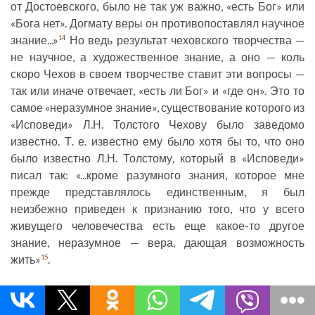
от Достоевского, было не так уж важно, «есть Бог» или
«Бога нет». Догмату веры он противопоставлял научное
знание...»
Но ведь результат чеховского творчества —
14
не научное, а художественное знание, а оно — коль
скоро Чехов в своем творчестве ставит эти вопросы —
так или иначе отвечает, «есть ли Бог» и «где он». Это то
самое «неразумное знание», существование которого из
«Исповеди» Л.Н. Толстого Чехову было заведомо
известно. Т. е. известно ему было хотя бы то, что оно
было известно Л.Н. Толстому, который в «Исповеди»
писал так: «...кроме разумного знания, которое мне
прежде представлялось единственным, я был
неизбежно приведен к признанию того, что у всего
живущего человечества есть еще какое-то другое
знание, неразумное — вера, дающая возможность
жить»
.
15
5