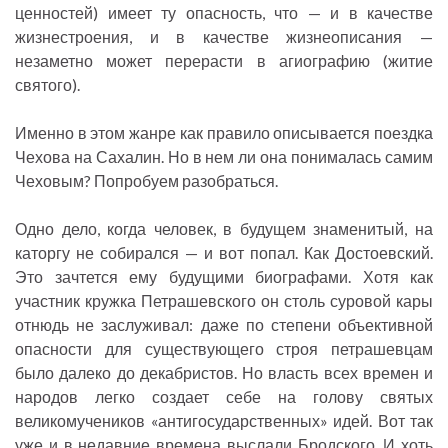
ценностей) имеет ту опасность, что — и в качестве
жизнестроения, и в качестве жизнеописания —
незаметно может перерасти в агиографию (житие
святого).
Именно в этом жанре как правило описывается поездка
Чехова на Сахалин. Но в нем ли она понималась самим
Чеховым? Попробуем разобраться.
Одно дело, когда человек, в будущем знаменитый, на
каторгу не собирался — и вот попал. Как Достоевский.
Это зачтется ему будущими биографами. Хотя как
участник кружка Петрашевского он столь суровой кары
отнюдь не заслуживал: даже по степени объективной
опасности для существующего строя петрашевцам
было далеко до декабристов. Но власть всех времен и
народов легко создает себе на голову святых
великомучеников «антигосударственных» идей. Вот так
уже и в недавние времена выслали Бродского. И хоть