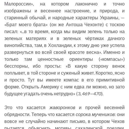
Малороссии», на котором лаконично и точно
изображены и весеннее настроение, и природа, и
старинный обычай, и народные характеры Украины, —
«Брат моего брата» (он же Антоша Чехонте) с тоскою
писал: «...в то время, когда мы видим зелень только на
зеленых материях и в зеленых чёртиках дачного
винопийства, там, в Хохландии, к этому дню уже успела
развернуться во всей своей красоте весна». Именно и
только там ценностные ориентиры («компасы»)
бесспорны, ибо просты: «В какую сторону венок
поплывет, в той стороне и суженый живет. Коротко, ясно
и просто. Тут вы имеете компас в его примитивной
форме. Открыть Америку с ним едва ли можно, но зато
будущее угадать очень нетрудно» (3,
469—470
).
Это что касается
жаворонков
и прочей весенней
обрядности. Теперь что касается
сорока мучеников
: они
вовсе не случайно начинают письмо, в котором Чехов
пытается объяснить мотивы сахалинской поездки.