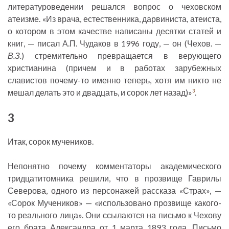
литературоведении решался вопрос о чеховском
атеизме. «Из врача, естественника, дарвиниста, атеиста,
о котором в этом качестве написаны десятки статей и
книг, — писал А.П. Чудаков в 1996 году, — он (Чехов. —
В.З.
) стремительно превращается в верующего
христианина (причем и в работах зарубежных
славистов почему-то именно теперь, хотя им никто не
мешал делать это и двадцать, и сорок лет назад)»
.
3
3
Итак, сорок мучеников.
Непонятно почему комментаторы академического
тридцатитомника решили, что в прозвище Гаврилы
Северова, одного из персонажей рассказа «Страх», —
«Сорок Мучеников» — «использовано прозвище какого-
то реального лица». Они ссылаются на письмо к Чехову
его брата Александра от 1 марта 1893 года. Письмо