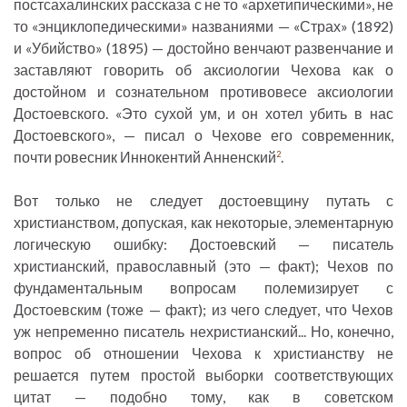
постсахалинских рассказа с не то «архетипическими», не
то «энциклопедическими» названиями — «Страх» (1892)
и «Убийство» (1895) — достойно венчают развенчание и
заставляют говорить об аксиологии Чехова как о
достойном и сознательном противовесе аксиологии
Достоевского. «Это сухой ум, и он хотел убить в нас
Достоевского», — писал о Чехове его современник,
почти ровесник Иннокентий Анненский
.
2
Вот только не следует достоевщину путать с
христианством, допуская, как некоторые, элементарную
логическую ошибку: Достоевский — писатель
христианский, православный (это — факт); Чехов по
фундаментальным вопросам полемизирует с
Достоевским (тоже — факт); из чего следует, что Чехов
уж непременно писатель нехристианский... Но, конечно,
вопрос об отношении Чехова к христианству не
решается путем простой выборки соответствующих
цитат — подобно тому, как в советском