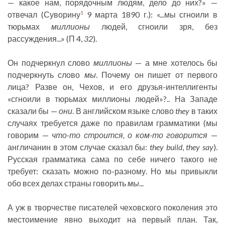
— какое нам, порядочным людям, дело до них?» —
отвечал (Суворину
9 марта 1890 г.): «...мы сгноили в
1
тюрьмах
миллионы
людей, сгноили зря, без
рассуждения...» (П 4,
32
).
Он подчеркнул слово
миллионы
— а мне хотелось бы
подчеркнуть слово
мы
. Почему он пишет от первого
лица? Разве он, Чехов, и его друзья-интеллигенты
«сгноили в тюрьмах миллионы людей»?.. На Западе
сказали бы —
они
. В английском языке слово
they
в таких
случаях требуется даже по правилам грамматики (мы
говорим —
что-то строится, о ком-то говорится
—
англичанин в этом случае сказал бы:
they build
,
they say
).
Русская грамматика сама по себе ничего такого не
требует: сказать можно по-разному. Но мы привыкли
обо всех делах страны говорить
мы
...
А уж в творчестве писателей чеховского поколения это
местоимение явно выходит на первый план. Так,