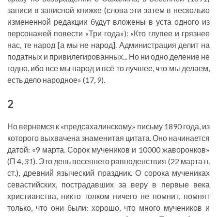
записи в записной книжке (слова эти затем в несколько
измененной редакции будут вложены в уста одного из
персонажей повести «Три года»): «Кто глупее и грязнее
нас, те народ [а мы не народ]. Администрация делит на
податных и привилегированных... Но ни одно деление не
годно, ибо все мы народ и всё то лучшее, что мы делаем,
есть дело народное» (17,
9
).
2
Но вернемся к «предсахалинскому» письму 1890 года, из
которого выхвачена знаменитая цитата. Оно начинается
датой: «9 марта. Сорок мучеников и 10000 жаворонков»
(П 4,
31
). Это день весеннего равноденствия (22 марта н.
ст.), древний языческий праздник. О сорока мучениках
севастийских, пострадавших за веру в первые века
христианства, никто толком ничего не помнит, помнят
только, что они были: хорошо, что много мучеников и