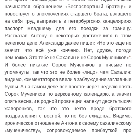
начинается обращением «Беспаспортный братец!» и
повествует о злоключениях старшего брата, взявшего
на себя труд выправить в петербургских канцеляриях
паспорт младшему для его поездки за границу.
Рассказав Антону о некоторых достижениях в этом
нелегком деле, Александр далее пишет: «Но это еще не
значит, что всё уже кончено. Нет, друже, погоди
немножко. Это тебе не Сахалин и не Сорок Мучеников»
.
4
И более никакие Сорок Мучеников в письме не
упомянуты, так что это не более «лицо», чем Сахалин:
видимо, комментаторов ввели в заблуждение заглавные
буквы. А на самом деле всё просто: через неделю опять
Сорок Мучеников по церковному календарю, а значит
опять весна, и в родной провинции напекут десять тысяч
жаворонков, так что это нечто вроде братского
поздравления с весной, но не без ехидства. Видимо,
ироническое отношение Антона к своему сахалинскому
«мученичеству», сопровождаемое прибауткой про