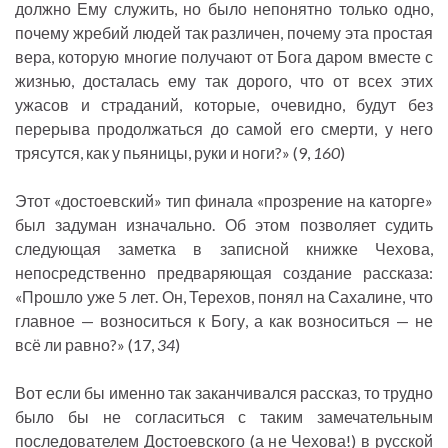
должно Ему служить, но было непонятно только одно,
почему жребий людей так различен, почему эта простая
вера, которую многие получают от Бога даром вместе с
жизнью, досталась ему так дорого, что от всех этих
ужасов и страданий, которые, очевидно, будут без
перерыва продолжаться до самой его смерти, у него
трясутся, как у пьяницы, руки и ноги?» (9,
160
)
Этот «достоевский» тип финала «прозрение на каторге»
был задуман изначально. Об этом позволяет судить
следующая заметка в записной книжке Чехова,
непосредственно предваряющая создание рассказа:
«Прошло уже 5 лет. Он, Терехов, понял на Сахалине, что
главное — возноситься к Богу, а как возноситься — не
всё ли равно?» (17,
34
)
Вот если бы именно так заканчивался рассказ, то трудно
было бы не согласиться с таким замечательным
последователем Достоевского (а не Чехова!) в русской