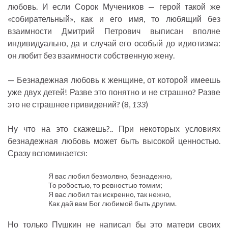
любовь. И если Сорок Мучеников — герой такой же
«собирательный», как и его имя, то любящий без
взаимности Дмитрий Петрович выписан вполне
индивидуально, да и случай его особый до идиотизма:
он любит без взаимности собственную жену.
— Безнадежная любовь к женщине, от которой имеешь
уже двух детей! Разве это понятно и не страшно? Разве
это не страшнее привидений? (8,
133
)
Ну что на это скажешь?.. При некоторых условиях
безнадежная любовь может быть высокой ценностью.
Сразу вспоминается:
Я вас любил безмолвно, безнадежно,
То робостью, то ревностью томим;
Я вас любил так искренно, так нежно,
Как дай вам Бог любимой быть другим.
Но только Пушкин не написал бы это матери своих