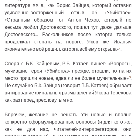
литературе XX в., как Борис Зайцев, который оставил
удивленно-восторженный отзыв об «Убийстве»:
«Странным образом тот Антон Чехов, который не
весьма любил Достоевского, пошел тут даже дальше
Достоевского... Раскольников после каторги только
продолжал стонать на пороге. Яков же Иваныч
окончательно всё решил, каторга всё ему открыла»
.
7
Споря с Б.К. Зайцевым, В.Б. Катаев пишет: «Вопросы,
мучившие героя «Убийства» прежде, отошли, но на их
место пришли новые, едва ли не более мучительные»
.
8
Не случайно Б.К. Зайцев (говорит В.Б. Катаев) обрывает
цитирование финальных размышлений Якова Терехова
как раз перед пресловутым но.
Впрочем, желание не решать эти новые и вполне
конкретно сформулированные вопросы (и для кого же,
как не для нас, читателей-интерпретаторов, они