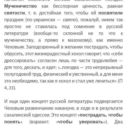
Мученичество
как бесспорная ценность, равная
святости
, т. е. достойная того, чтобы ей
посвятили
праздник (по-украински —
свято
), пожалуй, никем так
яростно не ставилась под сомнение в русской
литературе (вообще-то склонной не то что к
мученичеству, а прямо к мазохизму), как именно
Чеховым. Заподозренный в желании пострадать, чтобы
обрусеть, этот жизнерадостный хохол говорит, что «себя
дрессировать» согласен лишь по части трудолюбия —
для того, дескать, и едет: «...поездка — это непрерывный
полугодовой труд, физический и умственный, а для меня
это необходимо, так как я хохол и стал уже лениться» (П
4,
31
).
И еще один концепт русской литературы подвергается
Чеховым развенчанию накануне, в ходе и в результате
сахалинской одиссеи. Это концепт «
пострадать, чтобы
понять
» (вариант: «
чтобы уверовать
»). Два