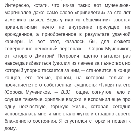
Интересно, кстати, что из-за таких вот мучеников-
маргиналов даже само слово «привилегии» за сто лет
изменило смысл. Ведь
у нас
«в общежитии» зовется
привилегиями нечто не внутренне присущее, не
врожденное, а приобретенное в результате удачной
карьеры. И вот этот, казалось бы, для сюжета
совершенно ненужный персонаж — Сорок Мучеников,
от которого Дмитрий Петрович тщетно пытался раз
навсегда избавиться (уволил из лакеев за пьянство), но
который упорно таскается за ним, — становится, в конце
концов, его тенью, фоном, на котором только и
проясняется его собственная сущность: «Глядя на его
(Сорока Мучеников. —
B.З.
) тощее, согнутое тело и
слушая тяжелые, хриплые вздохи, я вспомнил еще про
одну несчастную, горькую жизнь, которая сегодня
исповедалась мне, и мне стало жутко и страшно своего
блаженного состояния. Я спустился с горки и пошел к
дому.