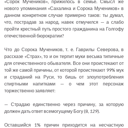
«Сорок Мучеников», прижилось в семье. Смысл же
нового упоминания «Сахалина и Сорока Мучеников» в
данном конкретном случае примерно таков: ты думал,
что, пострадав за народ, навек отмучился — а слабо
пройти крестный путь простого гражданина на Голгофу
отечественной бюрократии?
Что до Сорока Мучеников, т. е. Гаврилы Северова, в
рассказе «Страх», то и он терпит муки весьма типичные
для отечественного обывателя. Все они проистекают от
той же самой причины, от которой проистекают 99% мук
и страданий на Руси, то бишь от злоупотребления
спиртными напитками — о чем этот персонаж
торжественно заявляет:
— Страдаю единственно через причину, за которую
должен дать ответ всемогущему Богу (8,
129
).
Оставшийся 1% причин приходится на несчастную