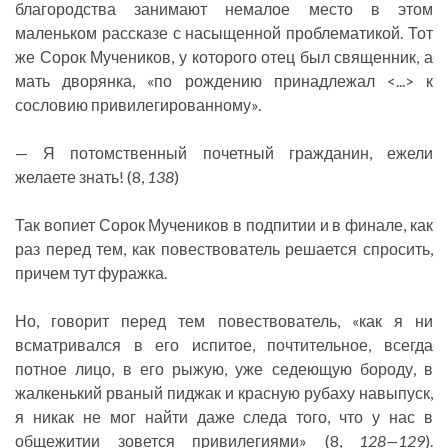
благородства занимают немалое место в этом
маленьком рассказе с насыщенной проблематикой. Тот
же Сорок Мучеников, у которого отец был священник, а
мать дворянка, «по рождению принадлежал <...> к
сословию привилегированному».
— Я потомственный почетный гражданин, ежели
желаете знать! (8,
138
)
Так вопиет Сорок Мучеников в подпитии и в финале, как
раз перед тем, как повествователь решается спросить,
причем тут фуражка.
Но, говорит перед тем повествователь, «как я ни
всматривался в его испитое, почтительное, всегда
потное лицо, в его рыжую, уже седеющую бороду, в
жалкенький рваный пиджак и красную рубаху навыпуск,
я никак не мог найти даже следа того, что у нас в
общежитии зовется привилегиями» (8,
128—129
).