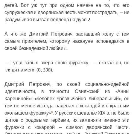
детей. Вот уж тут при одном намеке на то, что его
супружеская и дворянская честь может пострадать, — не
раздумывая вызвал подлеца на дуэль!
А что же Дмитрий Петрович, заставший жену с тем
самым приятелем, которому накануне исповедался в
своей безнадежной любви?..
— Тут я забыл вчера свою фуражку... — сказал он, не
глядя на меня (8,
138
).
Дмитрий Петрович, по своей социально-идейной
идентичности, в точности Свияжский из «Анны
Карениной»: «человек чрезвычайно либеральный», он
тем не менее «всегда надевал с кокардой и с красным
околышем фуражку»
. У русских шевалье XIX в. не было
5
щитов с родовыми гербами, их заменяли именно эти
фуражки с кокардой — символ дворянской чести.