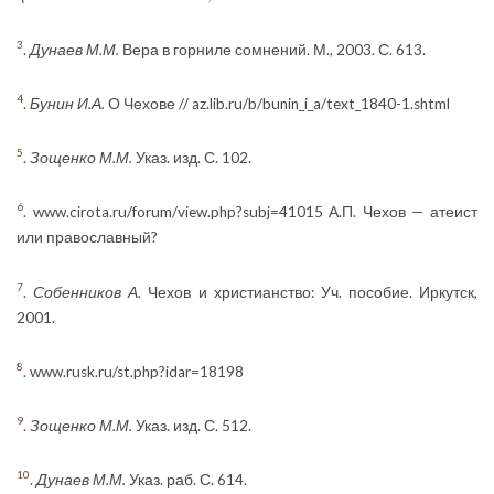
3
.
Дунаев М.М.
Вера в горниле сомнений. М., 2003. С. 613.
4
.
Бунин И.А.
О Чехове // az.lib.ru/b/bunin_i_a/text_1840-1.shtml
5
.
Зощенко М.М.
Указ. изд. С. 102.
6
. www.cirota.ru/forum/view.php?subj=41015 А.П. Чехов — атеист
или православный?
7
.
Собенников А.
Чехов и христианство: Уч. пособие. Иркутск,
2001.
8
. www.rusk.ru/st.php?idar=18198
9
.
Зощенко М.М.
Указ. изд. С. 512.
10
.
Дунаев М.М.
Указ. раб. С. 614.