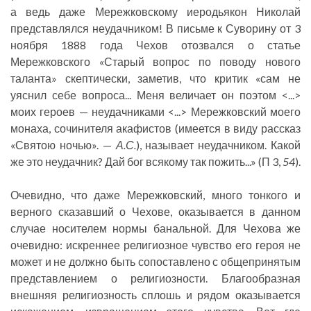
а ведь даже Мережковскому иеродьякон Николай
представлялся неудачником! В письме к Суворину от 3
ноября 1888 года Чехов отозвался о статье
Мережковского «Старый вопрос по поводу нового
таланта» скептически, заметив, что критик «сам не
уяснил себе вопроса... Меня величает он поэтом <...>
моих героев — неудачниками <...> Мережковский моего
монаха, сочинителя акафистов (имеется в виду рассказ
«Святою ночью». —
А.С.
), называет неудачником. Какой
же это неудачник? Дай бог всякому так пожить...» (П 3,
54
).
Очевидно, что даже Мережковский, много тонкого и
верного сказавший о Чехове, оказывается в данном
случае носителем нормы банальной. Для Чехова же
очевидно: искреннее религиозное чувство его героя не
может и не должно быть сопоставлено с общепринятым
представлением о религиозности. Благообразная
внешняя религиозность сплошь и рядом оказывается