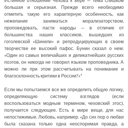
Истинное отношение Чехова к вере — тема слишком
большая и серьезная. Прежде всего необходимо
отметить такую его характерную особенность, как
нежелание заниматься морализаторством,
проповедовать, пасти народы — в отличие от
большинства наших классиков, вышедших из
гоголевской «Шинели» и репродуцирующих в своем
творчестве ее высокий пафос. Бунин сказал о нем:
«Один из самых величайших и деликатнейших русских
поэтов, он никогда не говорил языком проповедника. А
можно ли при этом рассчитывать на понимание и
благосклонность критики в России?»
4
Если мы попытаемся все же определить общую логику,
определяющую систему взглядов (если
воспользоваться модным термином, чеховский этос),
получается следующее. Есть в мире вещи, для нас
непостижимые. Любовь, например. «До сих пор о любви
была сказана только одна неоспоримая правда, а