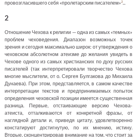
провозгласившего себя «пролетарским писателем»
...
2
2
Отношение Чехова к религии — одна из самых «темных»
проблем чеховедения. Диапазон возможных точек
зрения и сегодня максимально широк: от утверждения о
чеховском абсолютном атеизме до желания увидеть в
Чехове одного из самых христианских по духу русских
писателей (так интерпретировали творчество Чехова
многие мыслители, от о. Сергея Булгакова до Михаила
Дунаева). При этом, представляется, в самом качестве
интерпретации текстов и предпринимаемых попыток
определения чеховской позиции имеется существенная
разница. Первые, отстаивающие версию Чехова-
атеиста, отталкиваются от конкретной фразы, от
наглядной детали и, приведя цитату, удовлетворенно
констатируют достигнутую, по их мнению, истину.
Вторые, сконцентрировав внимание на том, что стоит за