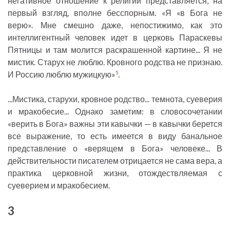
негативное отношение к религии представляется, на
первый взгляд, вполне бесспорным. «Я «в Бога не
верю». Мне смешно даже, непостижимо, как это
интеллигентный человек идет в церковь Параскевы
Пятницы и там молится раскрашенной картине... Я не
мистик. Старух не люблю. Кровного родства не признаю.
И Россию люблю мужицкую»
.
5
...Мистика, старухи, кровное родство... темнота, суеверия
и мракобесие... Однако заметим: в словосочетании
«верить в Бога» важны эти кавычки — в кавычки берется
все выражение, то есть имеется в виду банальное
представление о «верящем в Бога» человеке... В
действительности писателем отрицается не сама вера, а
практика церковной жизни, отождествляемая с
суеверием и мракобесием.
3