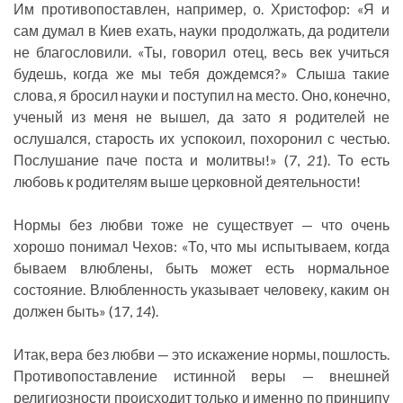
Им противопоставлен, например, о. Христофор: «Я и
сам думал в Киев ехать, науки продолжать, да родители
не благословили. «Ты, говорил отец, весь век учиться
будешь, когда же мы тебя дождемся?» Слыша такие
слова, я бросил науки и поступил на место. Оно, конечно,
ученый из меня не вышел, да зато я родителей не
ослушался, старость их успокоил, похоронил с честью.
Послушание паче поста и молитвы!» (7,
21
). То есть
любовь к родителям выше церковной деятельности!
Нормы без любви тоже не существует — что очень
хорошо понимал Чехов: «То, что мы испытываем, когда
бываем влюблены, быть может есть нормальное
состояние. Влюбленность указывает человеку, каким он
должен быть» (17,
14
).
Итак, вера без любви — это искажение нормы, пошлость.
Противопоставление истинной веры — внешней
религиозности происходит только и именно по принципу