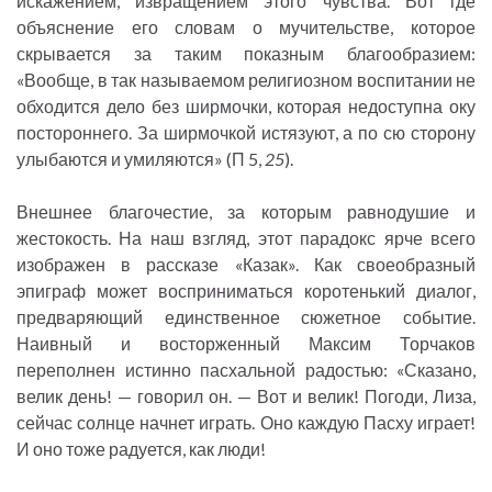
искажением, извращением этого чувства. Вот где
объяснение его словам о мучительстве, которое
скрывается за таким показным благообразием:
«Вообще, в так называемом религиозном воспитании не
обходится дело без ширмочки, которая недоступна оку
постороннего. За ширмочкой истязуют, а по сю сторону
улыбаются и умиляются» (П 5,
25
).
Внешнее благочестие, за которым равнодушие и
жестокость. На наш взгляд, этот парадокс ярче всего
изображен в рассказе «Казак». Как своеобразный
эпиграф может восприниматься коротенький диалог,
предваряющий единственное сюжетное событие.
Наивный и восторженный Максим Торчаков
переполнен истинно пасхальной радостью: «Сказано,
велик день! — говорил он. — Вот и велик! Погоди, Лиза,
сейчас солнце начнет играть. Оно каждую Пасху играет!
И оно тоже радуется, как люди!