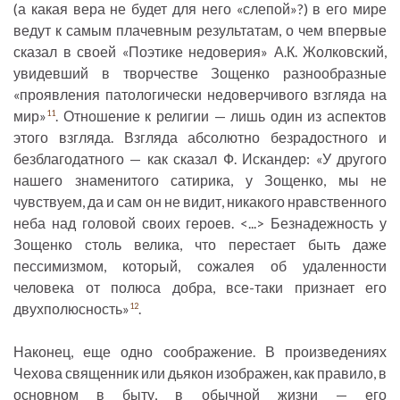
(а какая вера не будет для него «слепой»?) в его мире
ведут к самым плачевным результатам, о чем впервые
сказал в своей «Поэтике недоверия» А.К. Жолковский,
увидевший в творчестве Зощенко разнообразные
«проявления патологически недоверчивого взгляда на
мир»
. Отношение к религии — лишь один из аспектов
11
этого взгляда. Взгляда абсолютно безрадостного и
безблагодатного — как сказал Ф. Искандер: «У другого
нашего знаменитого сатирика, у Зощенко, мы не
чувствуем, да и сам он не видит, никакого нравственного
неба над головой своих героев. <...> Безнадежность у
Зощенко столь велика, что перестает быть даже
пессимизмом, который, сожалея об удаленности
человека от полюса добра, все-таки признает его
двухполюсность»
.
12
Наконец, еще одно соображение. В произведениях
Чехова священник или дьякон изображен, как правило, в
основном в быту, в обычной жизни — его