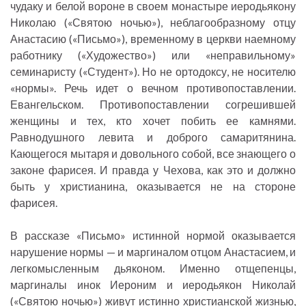
чудаку и белой вороне в своем монастыре иеродьякону
Николаю («Святою ночью»), неблагообразному отцу
Анастасию («Письмо»), временному в церкви наемному
работнику («Художество») или «неправильному»
семинаристу («Студент»). Но не ортодоксу, не носителю
«нормы». Речь идет о вечном противопоставлении.
Евангельском. Противопоставлении согрешившей
женщины и тех, кто хочет побить ее камнями.
Равнодушного левита и доброго самаритянина.
Кающегося мытаря и довольного собой, все знающего о
законе фарисея. И правда у Чехова, как это и должно
быть у христианина, оказывается не на стороне
фарисея.
В рассказе «Письмо» истинной нормой оказывается
нарушение нормы — и маргиналом отцом Анастасием, и
легкомысленным дьяконом. Именно отщепенцы,
маргиналы инок Иероним и иеродьякон Николай
(«Святою ночью») живут истинно христианской жизнью,