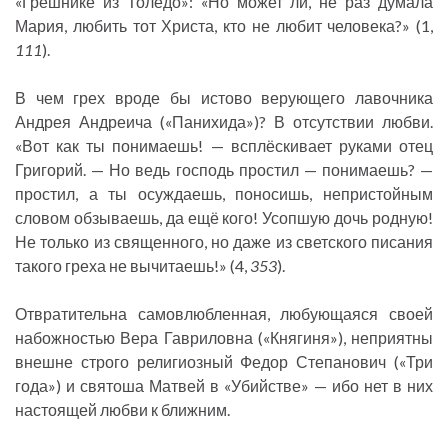
«Грешнике из Толедо»: «Но может ли, не раз думала
Мария, любить тот Христа, кто не любит человека?» (1,
111
).
В чем грех вроде бы истово верующего лавочника
Андрея Андреича («Панихида»)? В отсутствии любви.
«Вот как ты понимаешь! — всплёскивает руками отец
Григорий. — Но ведь господь простил — понимаешь? —
простил, а ты осуждаешь, поносишь, непристойным
словом обзываешь, да ещё кого! Усопшую дочь родную!
Не только из священного, но даже из светского писания
такого греха не вычитаешь!» (4,
353
).
Отвратительна самовлюбленная, любующаяся своей
набожностью Вера Гавриловна («Княгиня»), неприятны
внешне строго религиозный Федор Степанович («Три
года») и святоша Матвей в «Убийстве» — ибо нет в них
настоящей любви к ближним.