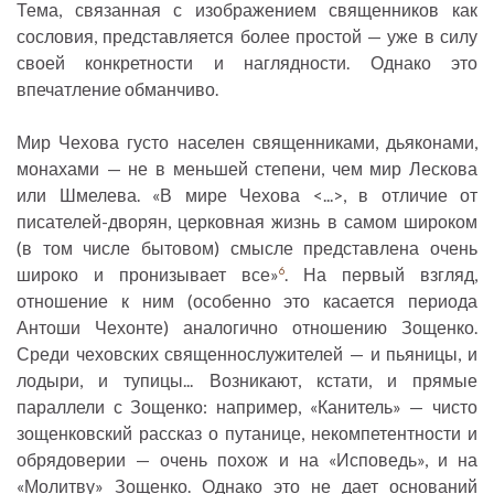
Тема, связанная с изображением священников как
сословия, представляется более простой — уже в силу
своей конкретности и наглядности. Однако это
впечатление обманчиво.
Мир Чехова густо населен священниками, дьяконами,
монахами — не в меньшей степени, чем мир Лескова
или Шмелева. «В мире Чехова <...>, в отличие от
писателей-дворян, церковная жизнь в самом широком
(в том числе бытовом) смысле представлена очень
широко и пронизывает все»
. На первый взгляд,
6
отношение к ним (особенно это касается периода
Антоши Чехонте) аналогично отношению Зощенко.
Среди чеховских священнослужителей — и пьяницы, и
лодыри, и тупицы... Возникают, кстати, и прямые
параллели с Зощенко: например, «Канитель» — чисто
зощенковский рассказ о путанице, некомпетентности и
обрядоверии — очень похож и на «Исповедь», и на
«Молитву» Зощенко. Однако это не дает оснований