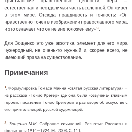
христианские нравственные ценности, вера —
естественная и неотделимая часть вселенной. Он живет
в этом мире. Отсюда правдивость и точность: «Он
нравственно точен в изображении православного мира,
и это означает, что он не внеположен ему»
.
13
Для Зощенко это уже экзотика, элемент для его мира
чужеродный, не очень-то нужный и, скорее всего, не
имеющий права на существование.
Примечания
1
. Формулировка Томаса Манна «святая русская литература» —
из рассказа «Тонио Крегер», где она была «озвучена» главным
героем, писателем Тонио Крегером в разговоре об искусстве с
его приятельницей, русской художницей.
2
.
Зощенко М.М.
Собрание сочинений. Разнотык. Рассказы и
фельетоны 1914—1924. М., 2008. С. 111.