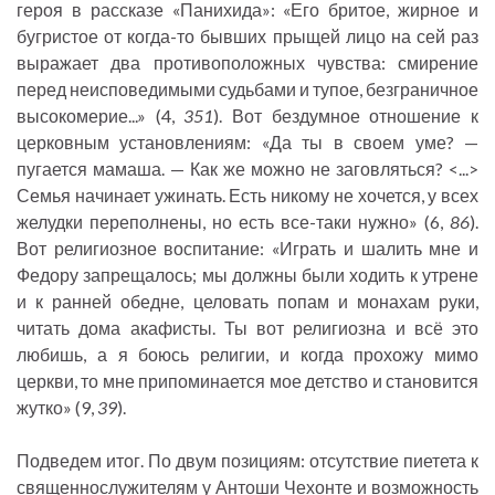
героя в рассказе «Панихида»: «Его бритое, жирное и
бугристое от когда-то бывших прыщей лицо на сей раз
выражает два противоположных чувства: смирение
перед неисповедимыми судьбами и тупое, безграничное
высокомерие...» (4,
351
). Вот бездумное отношение к
церковным установлениям: «Да ты в своем уме? —
пугается мамаша. — Как же можно не заговляться? <...>
Семья начинает ужинать. Есть никому не хочется, у всех
желудки переполнены, но есть все-таки нужно» (6,
86
).
Вот религиозное воспитание: «Играть и шалить мне и
Федору запрещалось; мы должны были ходить к утрене
и к ранней обедне, целовать попам и монахам руки,
читать дома акафисты. Ты вот религиозна и всё это
любишь, а я боюсь религии, и когда прохожу мимо
церкви, то мне припоминается мое детство и становится
жутко» (9,
39
).
Подведем итог. По двум позициям: отсутствие пиетета к
священнослужителям у Антоши Чехонте и возможность