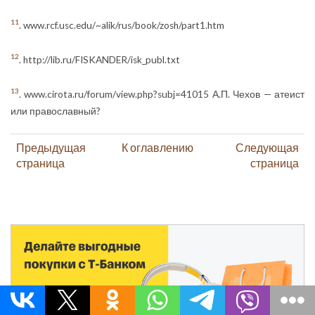
11
. www.rcf.usc.edu/~alik/rus/book/zosh/part1.htm
12
. http://lib.ru/FISKANDER/isk_publ.txt
13
. www.cirota.ru/forum/view.php?subj=41015 А.П. Чехов — атеист
или православный?
Предыдущая
К оглавлению
Следующая
страница
страница