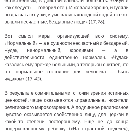
естественным, в действительности пошлость: ««Жуйте
как следует», — говорил отец. И жевали хорошо, и гуляли
по два часа в сутки, и умывались холодной водой, всё же
вышли несчастные, бездарные люди» (17,
76
).
Вот смысл меры, организующей всю систему.
«Нормальный» — а в сущности несчастный и бездарный.
Чудак, ненормальный, юродивый — а в
действительности единственно нормален. «Чудаки
казались ему прежде больными, а теперь он считает, что
это нормальное состояние для человека — быть
чудаком» (17,
43
).
В результате сомнительными, с точки зрения истинных
ценностей, чаще оказываются «правильные» носители
религиозного мировоззрения. А подлинное религиозное
чувство оказывается свойственно лицу, для церкви в
какой-то степени постороннему. Еще не до конца
воцерковленному ребенку («На страстной неделе»),