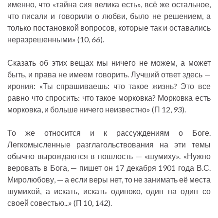
именно, что «тайна сия велика есть», всё же остальное,
что писали и говорили о любви, было не решением, а
только постановкой вопросов, которые так и оставались
неразрешенными» (10,
66
).
Сказать об этих вещах мы ничего не можем, а может
быть, и права не имеем говорить. Лучший ответ здесь —
ирония: «Ты спрашиваешь: что такое жизнь? Это все
равно что спросить: что такое морковка? Морковка есть
морковка, и больше ничего неизвестно» (П 12,
93
).
То же относится и к рассуждениям о Боге.
Легкомысленные разглагольствования на эти темы
обычно вырождаются в пошлость — «шумиху». «Нужно
веровать в Бога, — пишет он 17 декабря 1901 года В.С.
Миролюбову, — а если веры нет, то не занимать её места
шумихой, а искать, искать одиноко, один на один со
своей совестью...» (П 10,
142
).