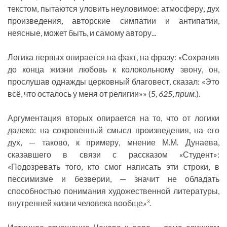
текстом, пытаются уловить неуловимое: атмосферу, дух
произведения, авторские симпатии и антипатии,
неясные, может быть, и самому автору...
Логика первых опирается на факт, на фразу: «Сохранив
до конца жизни любовь к колокольному звону, он,
прослушав однажды церковный благовест, сказал: «Это
всё, что осталось у меня от религии»» (5,
625
,
прим.
).
Аргументация вторых опирается на то, что от логики
далеко: на сокровенный смысл произведения, на его
дух, — таково, к примеру, мнение М.М. Дунаева,
сказавшего в связи с рассказом «Студент»:
«Подозревать того, кто смог написать эти строки, в
пессимизме и безверии, — значит не обладать
способностью понимания художественной литературы,
внутренней жизни человека вообще»
.
3