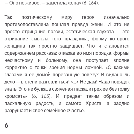
— Оно не живое, — заметила жена» (6,
164
).
Так поэтическому миру героя изначально
противопоставлена пошлая правда жены. И это не
просто отрицание поэзии, эстетическая глухота — это
отрицание смысла того праздника, форму которого
женщина так яростно защищает. Что и становится
содержанием рассказа: отказав во имя порядка, формы
несчастному и больному, она поступает вполне
корректно с точки зрения нормы ложной: «С какими
глазами я ее домой порезанную повезу? И видано ль
дело — в степи разговляться! <...> Не дам! Надо порядок
знать. Это не булка, а свяченая паска, и грех ее без толку
кромсать» (6,
165
). И предает таким образом и
пасхальную радость, и самого Христа, а заодно
разрушает и свое семейное счастье.
6