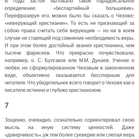
В годы застоя бытовало такое парадоксальное
определение: «беспартийный большевик».
Перефразируя его, можно было бы сказать о Чехове:
«неверующий христианин». То есть не признающий за
собою права считать себя верующим — но ни в коем
случае не ставящий под сомнение необходимость веры.
И при этом более достойный звания христианина, чем
тысячи фарисеев. Что прекрасно почувствовали,
например, о. С. Булгаков или М.М. Дунаев. Учение о
любви, не сформулированное Чеховым в законченном
виде, объективно оказывается бесспорным для
читателя. Что убедительнее всего говорит о Чехове как о
писателе истинно и глубоко христианском.
7
Зощенко, очевидно, сознательно сориентировал свою
мысль на иную систему ценностей. Даже
«доверчивость», уж тем более суеверие или слепая вера