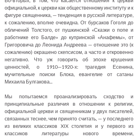
Во-вторых, в том, что касается отношения к церкви
официальной, к церкви как общественному институту и к
фигуре священника, — тенденция в русской литературе,
к сожалению, вполне очевидна. От бурсаков Гоголя до
обличений Толстого, от пушкинской «Сказки о попе и
работнике его Балде» до купринской «Анафемы», от
Григоровича до Леонида Андреева — отношение это (к
сожалению) окрашено скепсисом, а часто и откровенно
негативно. Что уж говорить об эпохе крушения
ценностей, о 1910—1920-х: трагедия Есенина,
мучительные поиски Блока, евангелие от сатаны
Михаила Булгакова...
Мы попытаемся проанализировать сходство и
принципиальные различия в отношении к религии,
официальной церкви и священникам у двух писателей,
связанных теснее, чем принято считать, — у последнего
из великих классиков XIX столетия и у первого из
классиков литературы нового времени,