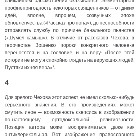
ближайшем рассмотрении оказывается элементарная
профнепригодность некоторых священников — от диких
идей, вполне, впрочем, созвучных эпохе
обновленчества («Рассказ про попа»), до неспособности
отправлять службу по причине банального пьянства
(«Шумел камыш»). В отличие от рассказов Чехова, в
творчестве Зощенко пороки конкретного человека
переносятся и на сословие, и на веру: «После этой
истории не могу я спокойно глядеть на верующих людей.
Пустяки ихняя вера»
.
9
4
Для зрелого Чехова этот аспект не имел сколько-нибудь
серьезного значения. В его произведениях может
смутить иное — возможность скепсиса в изображении
по-настоящему ортодоксальной религиозности.
Позиция автора может восприниматься даже как
антиклерикальная. Вот изображение православного