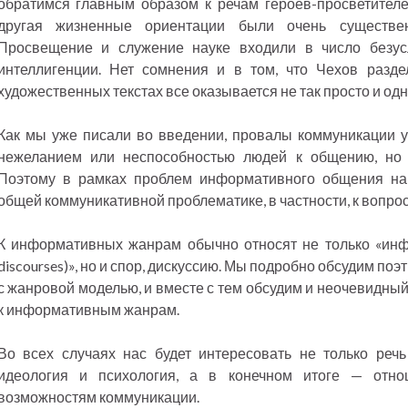
обратимся главным образом к речам героев-просветителей
другая жизненные ориентации были очень существе
Просвещение и служение науке входили в число безус
интеллигенции. Нет сомнения и в том, что Чехов разде
художественных текстах все оказывается не так просто и од
Как мы уже писали во введении, провалы коммуникации у
нежеланием или неспособностью людей к общению, но 
Поэтому в рамках проблем информативного общения нам
общей коммуникативной проблематике, в частности, к вопрос
К информативных жанрам обычно относят не только «ин
discourses)», но и спор, дискуссию. Мы подробно обсудим поэ
с жанровой моделью, и вместе с тем обсудим и неочевидны
к информативным жанрам.
Во всех случаях нас будет интересовать не только речь
идеология и психология, а в конечном итоге — отно
возможностям коммуникации.