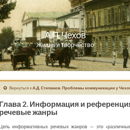
А.П. Чехов
Жизнь и творчество
Вернуться к
А.Д. Степанов. Проблемы коммуникации у Чехо
Глава 2. Информация и референц
речевые жанры
Цель информативных речевых жанров — это «различны