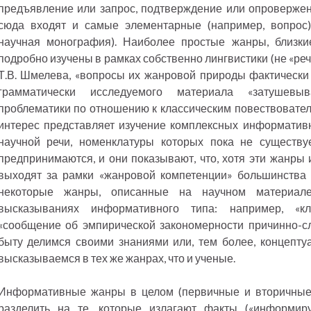
предъявление или запрос, подтверждение или опроверже
сюда входят и самые элементарные (например, вопрос)
научная монография). Наиболее простые жанры, близки
подробно изучены в рамках собственно лингвистики (не «реч
Т.В. Шмелева, «вопросы их жанровой природы фактически
грамматически исследуемого материала «затушевыв
проблематики по отношению к классическим повествоват
интерес представляет изучение комплексных информати
научной речи, номенклатуры которых пока не существу
предпринимаются, и они показывают, что, хотя эти жанры и
выходят за рамки «жанровой компетенции» большинства 
некоторые жанры, описанные на научном материал
высказываниях информативного типа: например, «к
«сообщение об эмпирической закономерности причинно-с
быту делимся своими знаниями или, тем более, концепту
высказываемся в тех же жанрах, что и ученые.
Информативные жанры в целом (первичные и вторичные)
разделить на те, которые излагают факты («информир