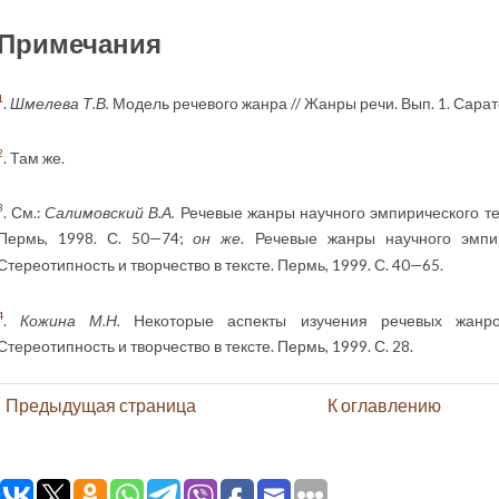
Примечания
1
.
Шмелева Т.В.
Модель речевого жанра // Жанры речи. Вып. 1. Саратов
2
. Там же.
3
. См.:
Салимовский В.А.
Речевые жанры научного эмпирического текс
Пермь, 1998. С. 50—74;
он же
. Речевые жанры научного эмпири
Стереотипность и творчество в тексте. Пермь, 1999. С. 40—65.
4
.
Кожина М.Н.
Некоторые аспекты изучения речевых жанров
Стереотипность и творчество в тексте. Пермь, 1999. С. 28.
Предыдущая страница
К оглавлению