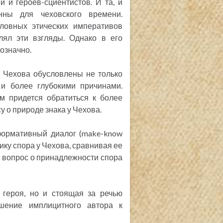
 и героев-сциентистов. И та, и
нны для чеховского времени.
ловных этических императивов
лял эти взгляды. Однако в его
нозначно.
 Чехова обусловлены не только
и более глубокими причинами.
 придется обратиться к более
у о природе знака у Чехова.
формативный диалог (make-know
тику спора у Чехова, сравнивая ее
й вопрос о принадлежности спора
 героя, но и стоящая за речью
шение имплицитного автора к