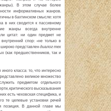
 жанры). В этом случае более
чности информативных жанров.
ичны в бахтинском смысле: хотя
ка в них сводится к пассивному
кие жанры всегда внутренне
ли цитат: ни один предмет не
внутренний спор: «не только в
ра широко представлен
диалог тех
ых (как предшественников, так и
 иного класса: то, что интересно
 представлено великое множество
лужить предметом отдельного
ерти, критического высказывания
 них есть чеховская специфика, и
го те целевые установки речей
я позиция. В данной главе мы