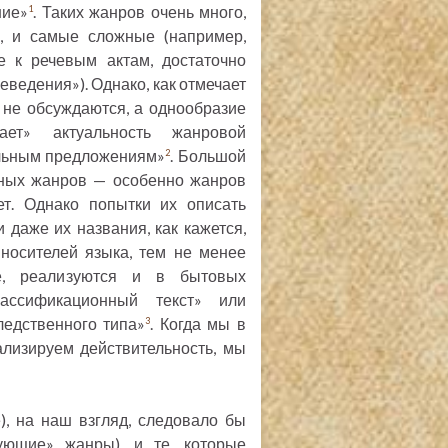
ние»
. Таких жанров очень много,
1
, и самые сложные (например,
е к речевым актам, достаточно
еведения»). Однако, как отмечает
 не обсуждаются, а однообразие
ает» актуальность жанровой
ельным предложениям»
. Большой
2
вных жанров — особенно жанров
ет. Однако попытки их описать
 даже их названия, как кажется,
носителей языка, тем не менее
е, реализуются и в бытовых
лассификационный текст» или
ледственного типа»
. Когда мы в
3
ализируем действительность, мы
, на наш взгляд, следовало бы
ующие» жанры), и те, которые