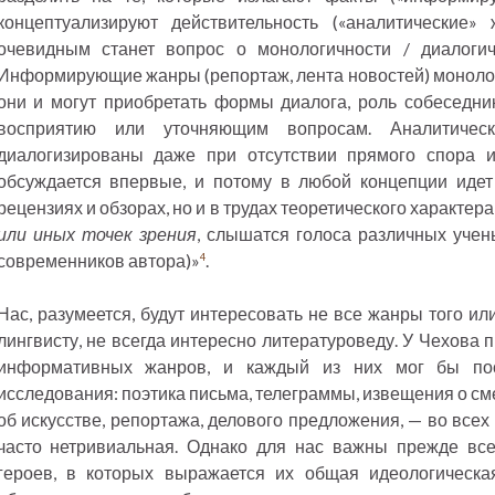
концептуализируют действительность («аналитические»
очевидным станет вопрос о монологичности / диалоги
Информирующие жанры (репортаж, лента новостей) монолог
они и могут приобретать формы диалога, роль собеседни
восприятию или уточняющим вопросам. Аналитичес
диалогизированы даже при отсутствии прямого спора и
обсуждается впервые, и потому в любой концепции идет 
рецензиях и обзорах, но и в трудах теоретического характе
или иных точек зрения
, слышатся голоса различных учен
современников автора)»
.
4
Нас, разумеется, будут интересовать не все жанры того или
лингвисту, не всегда интересно литературоведу. У Чехова
информативных жанров, и каждый из них мог бы пос
исследования: поэтика письма, телеграммы, извещения о см
об искусстве, репортажа, делового предложения, — во всех
часто нетривиальная. Однако для нас важны прежде все
героев, в которых выражается их общая идеологическа