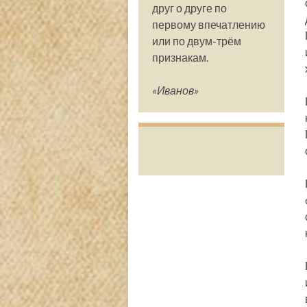
друг о друге по
первому впечатлению
или по двум-трём
признакам.
«Иванов»