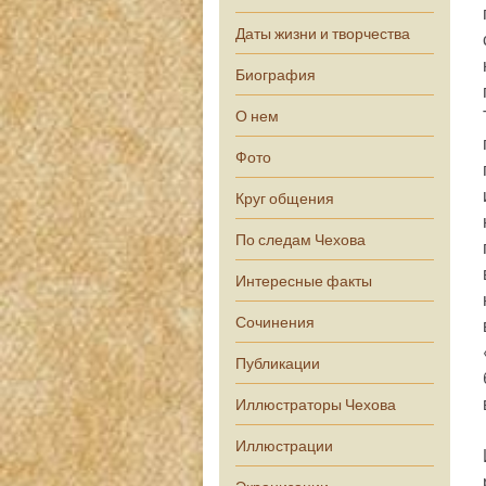
Даты жизни и творчества
Биография
О нем
Фото
Круг общения
По следам Чехова
Интересные факты
Сочинения
Публикации
Иллюстраторы Чехова
Иллюстрации