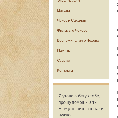
Экранизации
Цитаты
Чехов и Сахалин
Фильмы о Чехове
Воспоминания о Чехове
Память
Ссылки
Контакты
Я утопаю, бегу к тебе,
прошу помощи, а ты
мне: утопайте, это так и
нужно.