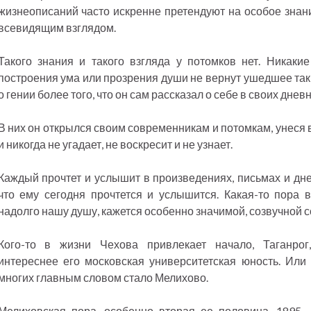
жизнеописаний часто искренне претендуют на особое знани
всевидящим взглядом.
Такого знания и такого взгляда у потомков нет. Никакие 
построения ума или прозрения души не вернут ушедшее таки
о гении более того, что он сам рассказал о себе в своих дне
В них он открылся своим современникам и потомкам, унеся в
и никогда не угадает, не воскресит и не узнает.
Каждый прочтет и услышит в произведениях, письмах и дне
что ему сегодня прочтется и услышится. Какая-то пора 
надолго нашу душу, кажется особенно значимой, созвучной 
Кого-то в жизни Чехова привлекает начало, Таганрог,
интереснее его московская университетская юность. Или
многих главным словом стало Мелихово.
Мелиховская пора, особенно вторая ее половина, 1895—