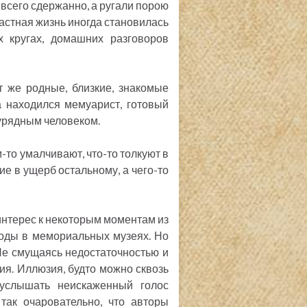
 всего сдержанно, а ругали порою
Частная жизнь иногда становилась
х кругах, домашних разговоров
 же родные, близкие, знакомые
а находился мемуарист, готовый
аурядным человеком.
то умалчивают, что-то толкуют в
ие в ущерб остальному, а чего-то
интерес к некоторым моментам из
воды в мемориальных музеях. Но
Не смущаясь недостаточностью и
ия. Иллюзия, будто можно сквозь
услышать неискаженный голос
так очаровательно, что авторы