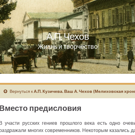
А.П. Чехов
Жизнь и творчество
Вернуться к
А.П. Кузичева. Ваш А. Чехов (Мелиховская хрон
Вместо предисловия
В участи русских гениев прошлого века есть одно очев
раздражали многих современников. Некоторым казались 