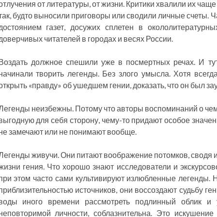
отлучения от литературы, от жизни. Критики хвалили их чаще
так, будто выносили приговоры или сводили личные счеты. 
достоянием газет, досужих сплетен в окололитературны
доверчивых читателей в городах и весях России.
Воздать должное спешили уже в посмертных речах. И тут
начинали творить легенды. Без злого умысла. Хотя всегд
открыть «правду» об ушедшем гении, доказать, что он был з
Легенды неизбежны. Потому что авторы воспоминаний о чем-
выгодную для себя сторону, чему-то придают особое значен
не замечают или не понимают вообще.
Легенды живучи. Они питают воображение потомков, сводя 
жизни гения. Что хорошо знают исследователи и экскурсо
при этом часто сами культивируют излюбленные легенды. 
приблизительностью источников, они воссоздают судьбу ген
воды иного времени рассмотреть подлинный облик и 
неповторимой личности, соблазнительна. Это искушение 