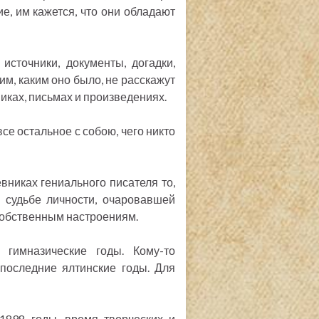
е, им кажется, что они обладают
источники, документы, догадки,
м, каким оно было, не расскажут
вниках, письмах и произведениях.
се остальное с собою, чего никто
вниках гениального писателя то,
в судьбе личности, очаровавшей
собственным настроениям.
 гимназические годы. Кому-то
 последние ялтинские годы. Для
1898 годы, время творческих и