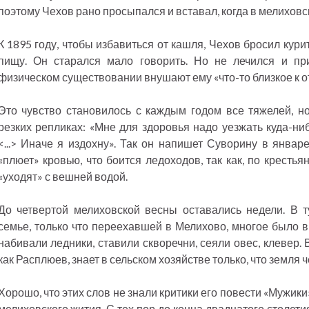
поэтому Чехов рано просыпался и вставал, когда в мелиховс
К 1895 году, чтобы избавиться от кашля, Чехов бросил кури
пищу. Он старался мало говорить. Но не лечился и пр
физическом существовании внушают ему «что-то близкое к 
Это чувство становилось с каждым годом все тяжелей, н
резких репликах: «Мне для здоровья надо уезжать куда-н
<...> Иначе я издохну». Так он напишет Суворину в январе
«плюет» кровью, что боится ледоходов, так как, по кресть
«уходят» с вешней водой.
До четвертой мелиховской весны оставались недели. В ту
семье, только что переехавшей в Мелихово, многое было в 
набивали ледники, ставили скворечни, сеяли овес, клевер. В
как Расплюев, знает в сельском хозяйстве только, что земля 
Хорошо, что этих слов не знали критики его повести «Мужики
мелиховского жития. С тех пор до конца двадцатого столет