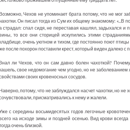
Возможно, Чехов не упоминает брата потому, что не мог за
чахотки. Он писал тогда из Сум их общему знакомому: «...В 
а страдал: спал сидя, не переставая кашлял, задыхался и 
вины, то все они сторицей искупились этими страданиями
кладбище, очень уютном и тихом, где постоянно поют птицы
же после похорон поставили крест, который виден далеко с п
Знал ли Чехов, что он сам давно болен чахоткой? Почем
кашель, свое недомогание чем угодно, но не заболеванием 
свойствами своих кровеносных сосудов.
Наверно, потому, что не заблуждался насчет чахотки, но не х
сочувствовали, присматривались к нему и жалели.
Уже с середины восьмидесятых годов легочные кровотече
всего на исходе зимы и поздней осенью. Вид крови всегда 
тогда очень близкой.