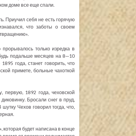
ком доме все еще спали.
ть. Приучил себя не есть горячую
изнавался, что заботы о своем
отвращению».
о прорывалось только изредка в
ибудь подальше месяцев на 8—10
 1895 года, станет говорить, что
янской примете, больные чахоткой
, первую, 1892 года, чеховской
диковинку. Бросали снег в пруд,
 шутку Чехов говорил тогда, что,
черная.
», которая будет написана в конце
ия время от времени поднимается