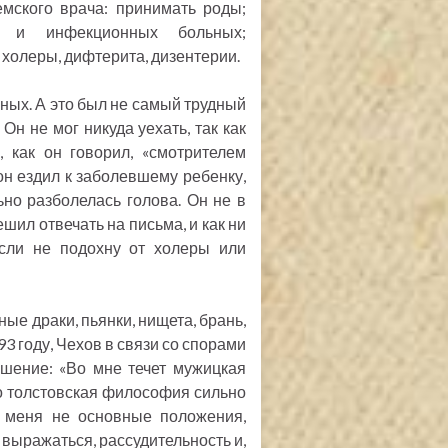
емского врача: принимать роды;
ых и инфекционных больных;
 холеры, дифтерита, дизентерии.
ьных. А это был не самый трудный
Он не мог никуда уехать, так как
, как он говорил, «смотрителем
 он ездил к заболевшему ребенку,
но разболелась голова. Он не в
ешил отвечать на письма, и как ни
.Если не подохну от холеры или
ые драки, пьянки, нищета, брань,
93 году, Чехов в связи со спорами
ошение: «Во мне течет мужицкая
Но толстовская философия сильно
а меня не основные положения,
 выражаться, рассудительность и,