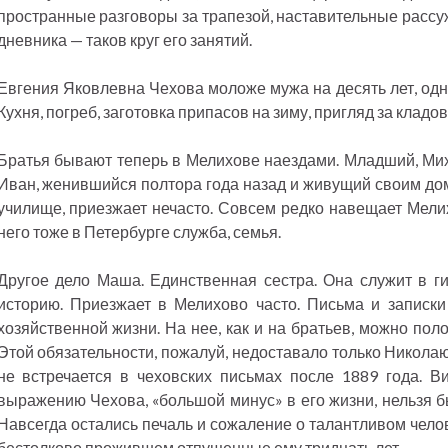
пространные разговоры за трапезой, наставительные рассу
дневника — таков круг его занятий.
Евгения Яковлевна Чехова моложе мужа на десять лет, одн
Кухня, погреб, заготовка припасов на зиму, пригляд за кладо
Братья бывают теперь в Мелихове наездами. Младший, Мих
Иван, женившийся полтора года назад и живущий своим дом
училище, приезжает нечасто. Совсем редко навещает Мелих
него тоже в Петербурге служба, семья.
Другое дело Маша. Единственная сестра. Она служит в г
историю. Приезжает в Мелихово часто. Письма и записки
хозяйственной жизни. На нее, как и на братьев, можно поло
Этой обязательности, пожалуй, недоставало только Николаю
не встречается в чеховских письмах после 1889 года. Ви
выражению Чехова, «большой минус» в его жизни, нельзя 
Навсегда остались печаль и сожаление о талантливом чело
бестолково прожившем отпущенные ему тридцать лет.