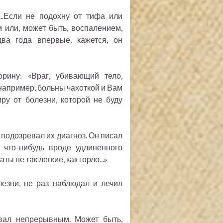
..Если не подохну от тифа или
 или, может быть, воспалением,
ва года впервые, кажется, он
рину: «Враг, убивающий тело,
 например, больны чахоткой и Вам
умру от болезни, которой не буду
 подозревал их диагноз. Он писал
 что-нибудь вроде удлиненного
ы не так легкие, как горло...»
езни, не раз наблюдал и лечил
вал непрерывным. Может быть,