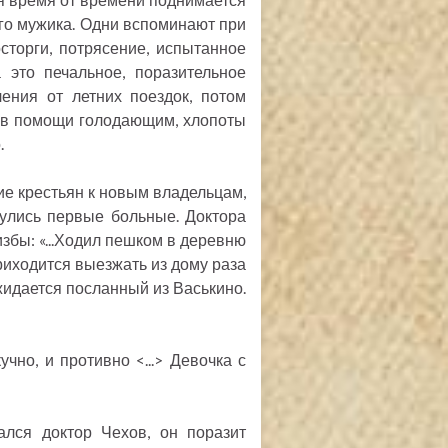
ого мужика. Одни вспоминают при
сторги, потрясение, испытанное
 это печальное, поразительное
ения от летних поездок, потом
е в помощи голодающим, хлопоты
.
е крестьян к новым владельцам,
улись первые больные. Доктора
избы: «...Ходил пешком в деревню
приходится выезжать из дому раза
жидается посланный из Васькино.
учно, и противно <...> Девочка с
ался доктор Чехов, он поразит