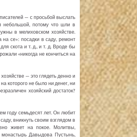
писателей — с просьбой выслать
л небольшой, потому что шли в
нужны в мелиховском хозяйстве.
 на се»: посадки в саду, ремонт
я скота и т. д., и т. д. Вроде бы
грожали «никогда не кончиться на
 хозяйстве — это глядеть денно и
на которого не было ни денег, ни
езразличен хозяйский достаток?
м году семьдесят лет. Он любит
 саду, вникнуть своим взглядом в
вно живет на покое. Молитвы,
в монастырь Давыдова Пустынь,