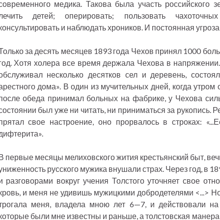
современного медика. Такова была участь российского з
лечить детей; оперировать; пользовать чахоточн
консультировать и наблюдать хроников. И постоянная угроза
Только за десять месяцев 1893 года Чехов принял 1000 бол
год. Хотя холера все время держала Чехова в напряжении. 
обслуживал несколько десятков сел и деревень, состоял
арестного дома». В один из мучительных дней, когда утром
после обеда принимал больных на фабрике, у Чехова силь
состоянии был уже ни читать, ни приниматься за рукопись. Р
прятал свое настроение, оно прорвалось в строках: «..
дифтерита».
В первые месяцы мелиховского жития крестьянский быт, вечн
униженность русского мужика внушали страх. Через год, в 18
и разговорами вокруг учения Толстого уточняет свое отн
кровь, и меня не удивишь мужицкими добродетелями <...> 
трогала меня, владела мною лет 6—7, и действовали н
которые были мне известны и раньше, а толстовская манера