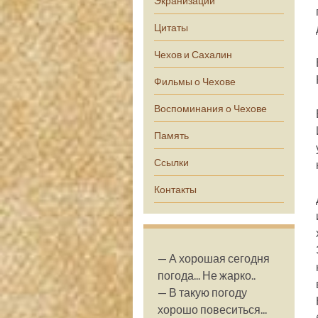
Экранизации
Цитаты
Чехов и Сахалин
Фильмы о Чехове
Воспоминания о Чехове
Память
Ссылки
Контакты
— А хорошая сегодня
погода... Не жарко..
— В такую погоду
хорошо повеситься...