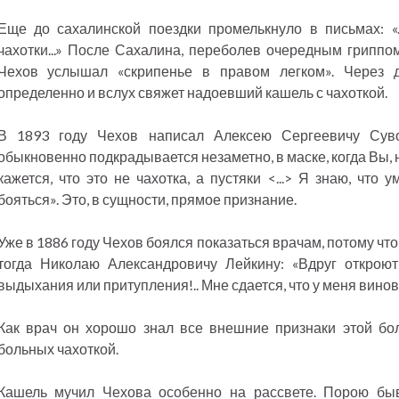
Еще до сахалинской поездки промелькнуло в письмах: «.
чахотки...» После Сахалина, переболев очередным гриппом
Чехов услышал «скрипенье в правом легком». Через д
определенно и вслух свяжет надоевший кашель с чахоткой.
В 1893 году Чехов написал Алексею Сергеевичу Суво
обыкновенно подкрадывается незаметно, в маске, когда Вы,
кажется, что это не чахотка, а пустяки <...> Я знаю, что 
бояться». Это, в сущности, прямое признание.
Уже в 1886 году Чехов боялся показаться врачам, потому что
тогда Николаю Александровичу Лейкину: «Вдруг откроют
выдыхания или притупления!.. Мне сдается, что у меня виноват
Как врач он хорошо знал все внешние признаки этой бол
больных чахоткой.
Кашель мучил Чехова особенно на рассвете. Порою бы