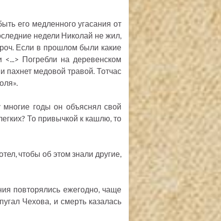
быть его медленного угасания от
последние недели Николай не жил,
проч. Если в прошлом были какие
 <...> Погребли на деревенском
 и пахнет медовой травой. Тотчас
оля».
у многие годы он объяснял свой
легких? То привычкой к кашлю, то
отел, чтобы об этом знали другие,
ния повторялись ежегодно, чаще
пугал Чехова, и смерть казалась