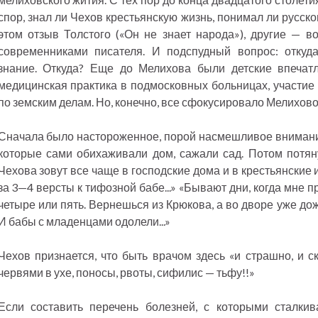
спор, знал ли Чехов крестьянскую жизнь, понимал ли русск
этом отзыв Толстого («Он не знает народа»), другие — во
современниками писателя. И подспудный вопрос: откуда
знание. Откуда? Еще до Мелихова были детские впечатл
медицинская практика в подмосковных больницах, участи
по земским делам. Но, конечно, все сфокусировало Мелихово
Сначала было настороженное, порой насмешливое внимани
которые сами обихаживали дом, сажали сад. Потом потян
Чехова зовут все чаще в господские дома и в крестьянские 
за 3—4 версты к тифозной бабе...» «Бывают дни, когда мне 
четыре или пять. Вернешься из Крюкова, а во дворе уже до
И бабы с младенцами одолели...»
Чехов признается, что быть врачом здесь «и страшно, и ск
червями в ухе, поносы, рвоты, сифилис — тьфу!!»
Если составить перечень болезней, с которыми сталкив