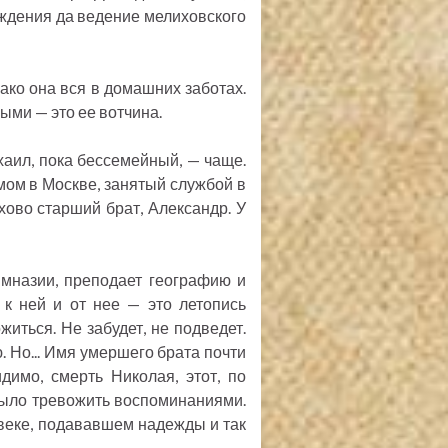
ждения да ведение мелиховского
ако она вся в домашних заботах.
выми — это ее вотчина.
аил, пока бессемейный, — чаще.
ом в Москве, занятый службой в
ово старший брат, Александр. У
имназии, преподает географию и
 к ней и от нее — это летопись
житься. Не забудет, не подведет.
. Но... Имя умершего брата почти
димо, смерть Николая, этот, по
было тревожить воспоминаниями.
веке, подававшем надежды и так