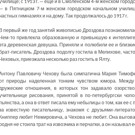
училище; с 1913 г. — еще и в Смоленском 4-м женском городс
— в Пятницком 7-м женском городском начальном учили
частных гимназиях и на дому. Так продолжалось до 1917 г.
В первый же год занятий живописью Дроздова познакомила
Чем-то привлекла образованную и привыкшую к интеллиге
эта деревенская девушка. Приняли и полюбили ее и близк
брат-писатель. Дроздова подолгу гостила в Мелихове, част
Чеховых, приезжала несколько раз гостить в Ялту.
Антону Павловичу Чехову была симпатична Мария Тимофее
от природы наделенная тонким чувством юмора. Между
дружеские отношения, в которых тон задавало озорств
учительнице рисования, принятой в по-петербургски чо
пьянства, а она в ответ писала ему небылицы о том, как ее 
за известную писательницу, знакомя с друзьями-литерат
Книппер любит Немировича, а Чехова не любит. Она выговар
родня не стоила трат на извозчика и перчатки, а он называл е