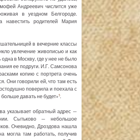
Тимофей Андреевич числится уже
роживая в уездном Белгороде.
а навестить родителей Мария
ушательницей в вечерние классы
икло увлечение живописью и как
одна в Москву, где у нее не было
нания ее подруги. И.Г. Самсонова
асками копию с портрета очень
я. Они говорили ей, что там есть
простодушно поверила и поехала с
о больше давать не будет»
.
5
ва указывает обратный адрес —
рнии. Сытьково — небольшое
шков. Очевидно, Дроздова нашла
на могла там работать, получив