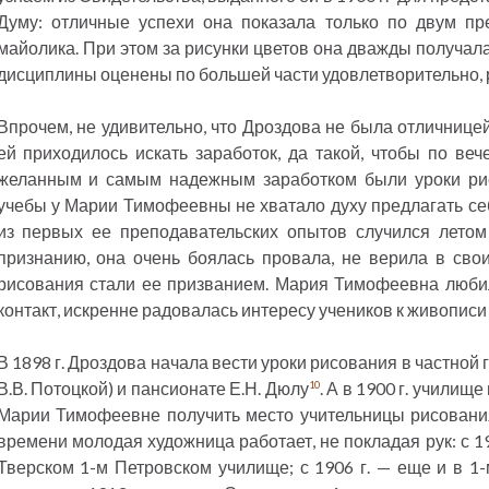
Думу: отличные успехи она показала только по двум п
майолика. При этом за рисунки цветов она дважды получа
дисциплины оценены по большей части удовлетворительно, 
Впрочем, не удивительно, что Дроздова не была отличнице
ей приходилось искать заработок, да такой, чтобы по ве
желанным и самым надежным заработком были уроки рис
учебы у Марии Тимофеевны не хватало духу предлагать себ
из первых ее преподавательских опытов случился летом 
признанию, она очень боялась провала, не верила в сво
рисования стали ее призванием. Мария Тимофеевна любил
контакт, искренне радовалась интересу учеников к живописи
В 1898 г. Дроздова начала вести уроки рисования в частной 
В.В. Потоцкой) и пансионате Е.Н. Дюлу
. А в 1900 г. училищ
10
Марии Тимофеевне получить место учительницы рисования
времени молодая художница работает, не покладая рук: с 1
Тверском 1-м Петровском училище; с 1906 г. — еще и в 1