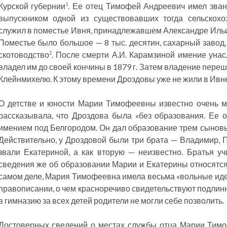
Курской губернии
. Ее отец Тимофей Андреевич имел звани
1
выпускником одной из существовавших тогда сельскохо
служил в поместье Ивня, принадлежавшем Александре Ильин
Поместье было большое — 8 тыс. десятин, сахарный завод,
скотоводство
. После смерти А.И. Карамзиной имение унас
2
владел им до своей кончины в 1879 г. Затем владение пере
Клейнмихелю. К этому времени Дроздовы уже не жили в Ивне
О детстве и юности Марии Тимофеевны известно очень ма
рассказывала, что Дроздова была «без образования. Ее
имением под Белгородом. Он дал образование трем сыновья
Действительно, у Дроздовой были три брата — Владимир, П
звали Екатериной, а как вторую — неизвестно. Братья уч
сведения же об образовании Марии и Екатерины относятся 
самом деле, Мария Тимофеевна имела весьма «вольные идеи
правописании, о чем красноречиво свидетельствуют подлинн
в гимназию за всех детей родители не могли себе позволить.
Достоверных сведений о местах службы отца Марии Тимо