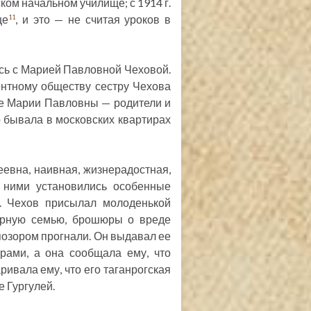
ком начальном училище; с 1914 г.
ще
, и это — не считая уроков в
11
сь с Марией Павловной Чеховой.
нтному обществу сестру Чехова
ие Марии Павловны — родители и
о бывала в московских квартирах
вна, наивная, жизнерадостная,
 ними установились особенные
о. Чехов присылал молоденькой
порную семью, брошюры о вреде
с позором прогнали. Он выдавал ее
орами, а она сообщала ему, что
ивала ему, что его таганрогская
е Гургулей.