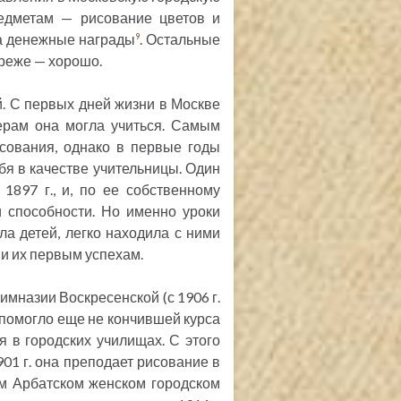
редметам — рисование цветов и
ла денежные награды
. Остальные
9
реже — хорошо.
й. С первых дней жизни в Москве
черам она могла учиться. Самым
ования, однако в первые годы
я в качестве учительницы. Один
1897 г., и, по ее собственному
и способности. Но именно уроки
а детей, легко находила с ними
 и их первым успехам.
гимназии Воскресенской (с 1906 г.
е помогло еще не кончившей курса
 в городских училищах. С этого
901 г. она преподает рисование в
-м Арбатском женском городском