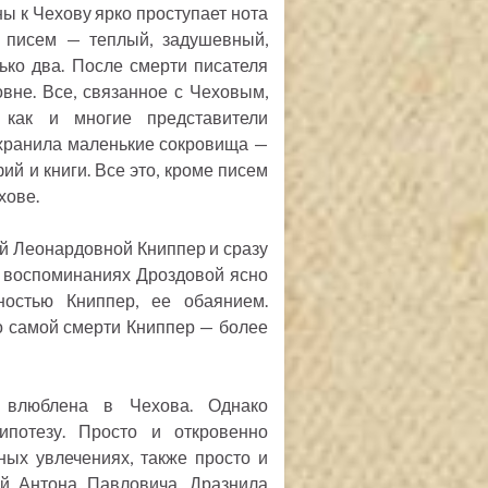
 к Чехову ярко проступает нота
н писем — теплый, задушевный,
ько два. После смерти писателя
вне. Все, связанное с Чеховым,
 как и многие представители
хранила маленькие сокровища —
й и книги. Все это, кроме писем
хове.
й Леонардовной Книппер и сразу
 воспоминаниях Дроздовой ясно
ностью Книппер, ее обаянием.
о самой смерти Книппер — более
 влюблена в Чехова. Однако
ипотезу. Просто и откровенно
ых увлечениях, также просто и
й Антона Павловича. Дразнила