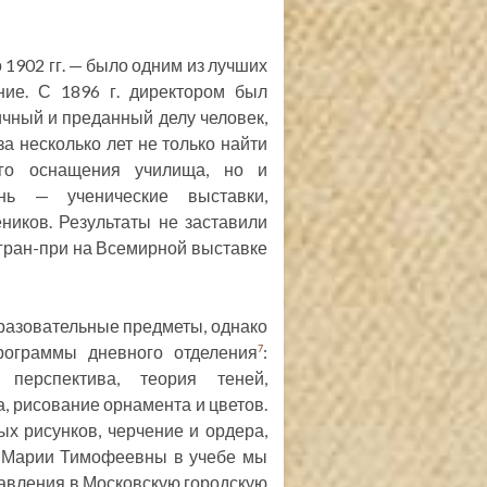
 1902 гг. — было одним из лучших
ние. С 1896 г. директором был
ичный и преданный делу человек,
а несколько лет не только найти
ого оснащения училища, но и
нь — ученические выставки,
ников. Результаты не заставили
и гран-при на Всемирной выставке
разовательные предметы, однако
рограммы дневного отделения
:
7
 перспектива, теория теней,
а, рисование орнамента и цветов.
 рисунков, черчение и ордера,
ах Марии Тимофеевны в учебе мы
авления в Московскую городскую