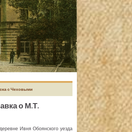
иска с Чеховыми
вка о М.Т.
деревне Ивня Обоянского уезда