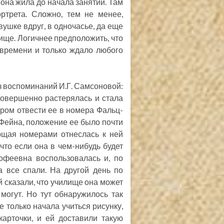
 она жила до начала занятий. Там
ртрета. Сложно, тем не менее,
вушке вдруг, в одночасье, да еще
лище. Логичнее предположить, что
 времени и только ждало любого
 воспоминаний И.Г. Самсоновой:
совершенно растерялась и стала
аром отвести ее в номера Фальц-
Фейна, положение ее было почти
ющая номерами отнеслась к ней
 что если она в чем-нибудь будет
мофеевна воспользовалась и, по
а все спали. На другой день по
 сказали, что училище она может
могут. Но тут обнаружилось так
только начала учиться рисунку,
арточки, и ей доставили такую