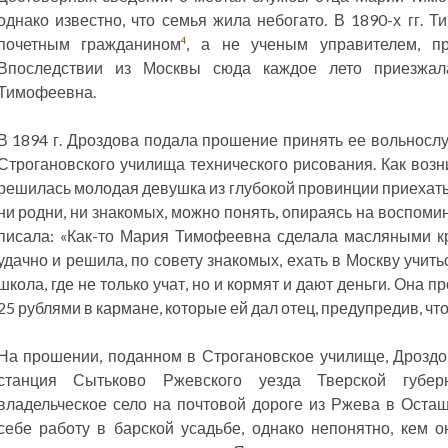
однако известно, что семья жила небогато. В 1890-х гг. 
почетным гражданином
, а не ученым управителем, п
4
Впоследствии из Москвы сюда каждое лето приезжал
Тимофеевна.
В 1894 г. Дроздова подала прошение принять ее вольносл
Строгановского училища технического рисования. Как возн
решилась молодая девушка из глубокой провинции приехать 
ни родни, ни знакомых, можно понять, опираясь на воспоми
писала: «Как-то Мария Тимофеевна сделала масляными кр
удачно и решила, по совету знакомых, ехать в Москву учитьс
школа, где не только учат, но и кормят и дают деньги. Она 
25 рублями в кармане, которые ей дал отец, предупредив, чт
На прошении, поданном в Строгановское училище, Дроздо
станция Сытьково Ржевского уезда Тверской губе
владельческое село на почтовой дороге из Ржева в Оста
себе работу в барской усадьбе, однако непонятно, кем о