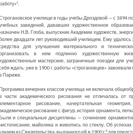
работу»
.
6
Строгановское училище в годы учебы Дроздовой — с 1894 по
учебных заведений, дававших художественное образова
назначен Н.В. Глоба, выпускник Академии художеств, энерг
более двадцати лет руководивший училищем. Ему удалось з
средства для улучшения материального и техническ
организовать в нем подлинно художественную жиз
художественные мастерские, заграничные поездки для уче
себя ждать: уже в 1900 г. работы «строгановцев» завоевал
в Париже.
Программа вечерних классов училища не включала общеоб
в части академического рисования не отличалась от п
элементарное рисование, начертательная геометрия,
академическое рисование с фигур, история орнамента, лепк
Были и специальные дисциплины — сочинение орнаментных
чистописание, майолика и живопись по стеклу. Об успех
узнаем из Свидетельства, выданного ей в 1900 г.
для предст
8