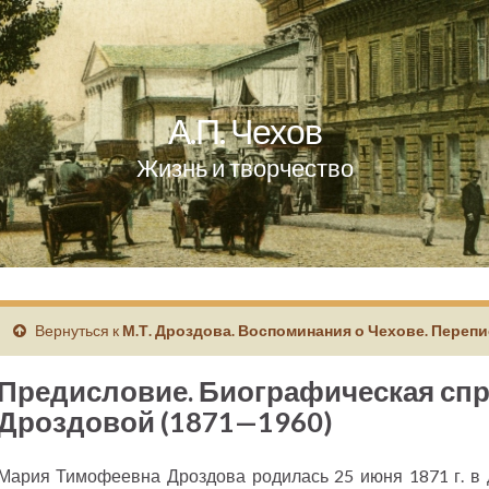
А.П. Чехов
Жизнь и творчество
Вернуться к
М.Т. Дроздова. Воспоминания о Чехове. Переп
Предисловие. Биографическая спра
Дроздовой (1871—1960)
Мария Тимофеевна Дроздова родилась 25 июня 1871 г. в 