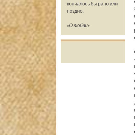
кончалось бы рано или
поздно.
«О любви»