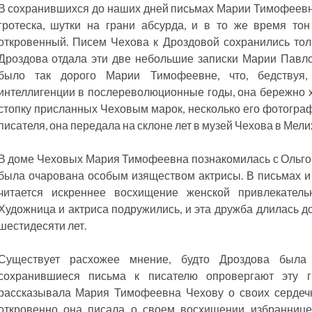
В сохранившихся до наших дней письмах Марии Тимофеевны
гротеска, шутки на грани абсурда, и в то же время то
откровенный. Писем Чехова к Дроздовой сохранились тол
Дроздова отдала эти две небольшие записки Марии Павло
было так дорого Марии Тимофеевне, что, бедствуя,
интеллигенции в послереволюционные годы, она бережно 
стопку присланных Чеховым марок, несколько его фотографи
писателя, она передала на склоне лет в музей Чехова в Мели
В доме Чеховых Мария Тимофеевна познакомилась с Ольго
была очарована особым изяществом актрисы. В письмах и
читается искреннее восхищение женской привлекатель
Художница и актриса подружились, и эта дружба длилась д
шестидесяти лет.
Существует расхожее мнение, будто Дроздова была
сохранившиеся письма к писателю опровергают эту г
рассказывала Мария Тимофеевна Чехову о своих сердечн
откровенно она писала о своем восхищении избраннице