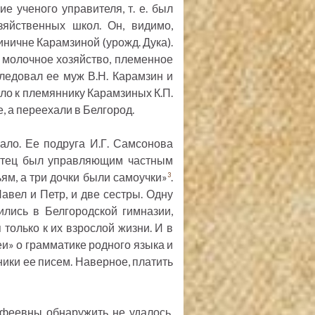
е ученого управителя, т. е. был
зяйственных школ. Он, видимо,
ичне Карамзиной (урожд. Дука).
 молочное хозяйство, племенное
ледовал ее муж В.Н. Карамзин и
шло к племяннику Карамзиных К.П.
, а переехали в Белгород.
ло. Ее подруга И.Г. Самсонова
 отец был управляющим частным
м, а три дочки были самоучки»
.
3
авел и Петр, и две сестры. Одну
ились в Белгородской гимназии,
только к их взрослой жизни. И в
» о грамматике родного языка и
ики ее писем. Наверное, платить
феевны обнаружить не удалось,