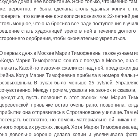
скудное домашнее воспитание. Ясно только, что именно там
же, вероятно, и была сделана столь удачная копия с по
поверить, что влечение к живописи возникло в 22-летней де
столь мощное, что она бросила все ради поступления в учи
решение стать художницей зрело в ней в течение долгого
стороннего одобрения, чтобы окончательно укрепиться.
О первых днях в Москве Марии Тимофеевны также узнаем из
«Когда Мария Тимофеевна сошла с поезда в Москве, она 
плакать. Какой-то извозчик сжалился над ней, предложил д
Фейна. Когда Мария Тимофеевна прибыла в номера Фальц-
безвыходным. В руках было меньше 25 рублей. Управля
сочувственно. Между прочим, указала на звонок и сказала,
нуждаться, пусть позвонит в этот звонок, чем Мария Ти
деревенской привычке встав очень рано, позвонила, когд
прибытии она отправилась в Строгановское училище. Там ей
посещать бесплатно, но помочь материально ей никак не 
много хороших русских людей. Хотя Мария Тимофеевна еще 
она довольно хорошо делала копии и увеличивала фоток