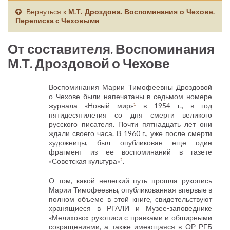
Вернуться к
М.Т. Дроздова. Воспоминания о Чехове.
Переписка с Чеховыми
От составителя. Воспоминания
М.Т. Дроздовой о Чехове
Воспоминания Марии Тимофеевны Дроздовой
о Чехове были напечатаны в седьмом номере
журнала «Новый мир»
в 1954 г., в год
1
пятидесятилетия со дня смерти великого
русского писателя. Почти пятнадцать лет они
ждали своего часа. В 1960 г., уже после смерти
художницы, был опубликован еще один
фрагмент из ее воспоминаний в газете
«Советская культура»
.
2
О том, какой нелегкий путь прошла рукопись
Марии Тимофеевны, опубликованная впервые в
полном объеме в этой книге, свидетельствуют
хранящиеся в РГАЛИ и Музее-заповеднике
«Мелихово» рукописи с правками и обширными
сокращениями, а также имеющаяся в ОР РГБ