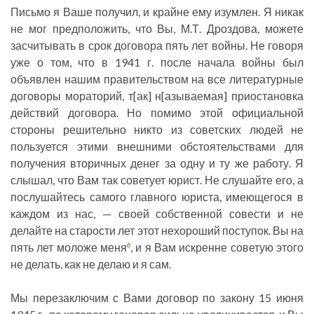
Письмо я Ваше получил, и крайне ему изумлен. Я никак
не мог предположить, что Вы, М.Т. Дроздова, можете
засчитывать в срок договора пять лет войны. Не говоря
уже о том, что в 1941 г. после начала войны был
объявлен нашим правительством на все литературные
договоры мораторий, т[ак] н[азываемая] приостановка
действий договора. Но помимо этой официальной
стороны решительно никто из советских людей не
пользуется этими внешними обстоятельствами для
получения вторичных денег за одну и ту же работу. Я
слышал, что Вам так советует юрист. Не слушайте его, а
послушайтесь самого главного юриста, имеющегося в
каждом из нас, — своей собственной совести и не
делайте на старости лет этот нехороший поступок. Вы на
пять лет моложе меня
, и я Вам искренне советую этого
6
не делать, как не делаю и я сам.
Мы перезаключим с Вами договор по закону 15 июня