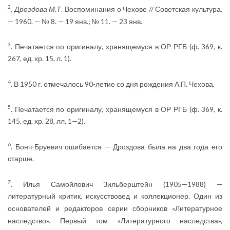
2
.
Дроздова М.Т.
Воспоминания о Чехове // Советская культура.
— 1960. — № 8. — 19 янв.; № 11. — 23 янв.
3
. Печатается по оригиналу, хранящемуся в ОР РГБ (ф. 369, к.
267, ед. хр. 15, л. 1).
4
. В 1950 г. отмечалось 90-летие со дня рождения А.П. Чехова.
5
. Печатается по оригиналу, хранящемуся в ОР РГБ (ф. 369, к.
145, ед. хр. 28, лл. 1—2).
6
. Бонч-Бруевич ошибается — Дроздова была на два года его
старше.
7
. Илья Самойлович Зильберштейн (1905—1988) —
литературный критик, искусствовед и коллекционер. Один из
основателей и редакторов серии сборников «Литературное
наследство». Первый том «Литературного наследства»,