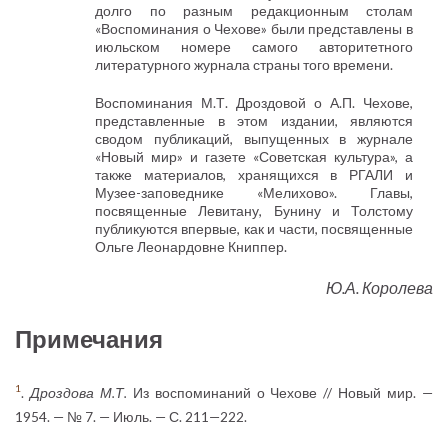
долго по разным редакционным столам
«Воспоминания о Чехове» были представлены в
июльском номере самого авторитетного
литературного журнала страны того времени.
Воспоминания М.Т. Дроздовой о А.П. Чехове,
представленные в этом издании, являются
сводом публикаций, выпущенных в журнале
«Новый мир» и газете «Советская культура», а
также материалов, хранящихся в РГАЛИ и
Музее-заповеднике «Мелихово». Главы,
посвященные Левитану, Бунину и Толстому
публикуются впервые, как и части, посвященные
Ольге Леонардовне Книппер.
Ю.А. Королева
Примечания
1
.
Дроздова М.Т.
Из воспоминаний о Чехове // Новый мир. —
1954. — № 7. — Июль. — С. 211—222.