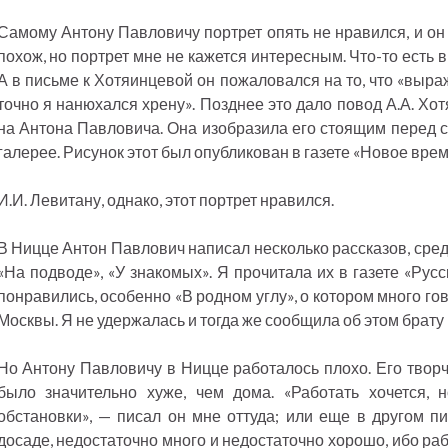
Самому Антону Павловичу портрет опять не нравился, и он 
похож, но портрет мне не кажется интересным. Что-то есть в 
А в письме к Хотяинцевой он пожаловался на то, что «выраж
точно я нанюхался хрену». Позднее это дало повод А.А. Хо
на Антона Павловича. Она изобразила его стоящим перед с
галерее. Рисунок этот был опубликован в газете «Новое врем
И.И. Левитану, однако, этот портрет нравился.
В Ницце Антон Павлович написал несколько рассказов, среди
«На подводе», «У знакомых». Я прочитала их в газете «Рус
понравились, особенно «В родном углу», о котором много го
Москвы. Я не удержалась и тогда же сообщила об этом брату 
Но Антону Павловичу в Ницце работалось плохо. Его творч
было значительно хуже, чем дома. «Работать хочется,
обстановки», — писал он мне оттуда; или еще в другом пи
досаде, недостаточно много и недостаточно хорошо, ибо ра