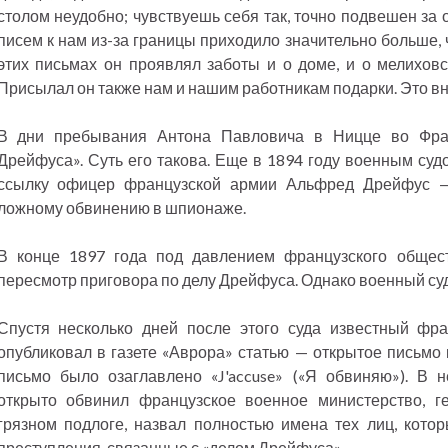
столом неудобно; чувствуешь себя так, точно подвешен за о
писем к нам из-за границы приходило значительно больше, 
этих письмах он проявлял заботы и о доме, и о мелиховск
Присылал он также нам и нашим работникам подарки. Это вни
В дни пребывания Антона Павловича в Ницце во Фран
Дрейфуса». Суть его такова. Еще в 1894 году военным су
ссылку офицер французской армии Альфред Дрейфус —
ложному обвинению в шпионаже.
В конце 1897 года под давлением французского общес
пересмотр приговора по делу Дрейфуса. Однако военный суд
Спустя несколько дней после этого суда известный фр
опубликовал в газете «Аврора» статью — открытое письмо 
письмо было озаглавлено «J'accuse» («Я обвиняю»). В 
открыто обвинил французское военное министерство, 
грязном подлоге, назвал полностью имена тех лиц, кото
преступления, связанные с «делом Дрейфуса».