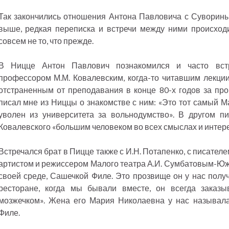
Так закончились отношения Антона Павловича с Суворины
выше, редкая переписка и встречи между ними происходи
совсем не то, что прежде.
В Ницце Антон Павлович познакомился и часто вст
профессором М.М. Ковалевским, когда-то читавшим лекции
отстраненным от преподавания в конце 80-х годов за пр
писал мне из Ниццы о знакомстве с ним: «Это тот самый М
уволен из университета за вольнодумство». В другом п
Ковалевского «большим человеком во всех смыслах и интер
Встречался брат в Пицце также с И.Н. Потапенко, с писате
артистом и режиссером Малого театра А.И. Сумбатовым-Южи
своей среде, Сашечкой Филе. Это прозвище он у нас получ
ресторане, когда мы бывали вместе, он всегда заказы
мозжечком». Жена его Мария Николаевна у нас называл
Филе.