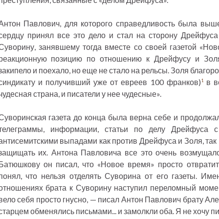
Антон Павлович, для которого справедливость была выше 
сердцу принял все это дело и стал на сторону Дрейфуса
Суворину, занявшему тогда вместе со своей газетой «Нов
реакционную позицию по отношению к Дрейфусу и Золя
закипело и поехало, но еще не стало на рельсы. Золя благор
синдикату и получивший уже от евреев 100 франков)
в в
1
чудесная страна, и писатели у нее чудесные».
Суворинская газета до конца была верна себе и продолжа
телеграммы, информации, статьи по делу Дрейфуса с
антисемитскими выпадами как против Дрейфуса и Золя, так 
защищать их. Антона Павловича все это очень возмущало
Батюшкову он писал, что «Новое время» просто отвратит
понял, что нельзя отделять Суворина от его газеты. Им
отношениях брата к Суворину наступил переломный момен
вело себя просто гнусно, — писал Антон Павлович брату Ал
старцем обменялись письмами... и замолкли оба. Я не хочу пис