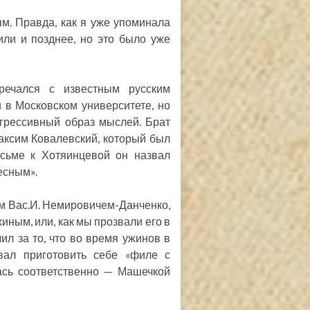
м. Правда, как я уже упоминала
ли и позднее, но это было уже
речался с известным русским
 в Московском университете, но
огрессивный образ мыслей. Брат
аксим Ковалевский, который был
исьме к Хотяинцевой он назвал
есным».
лем Вас.И. Немировичем-Данченко,
ным, или, как мы прозвали его в
ил за то, что во время ужинов в
вал приготовить себе «филе с
ась соответственно — Машечкой