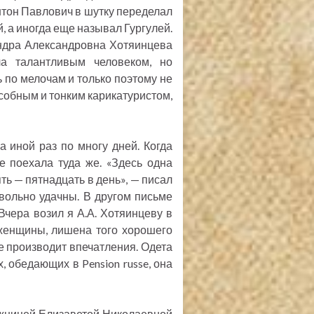
нтон Павлович в шутку переделал
, а иногда еще называл Гургулей.
андра Александровна Хотяинцева
а талантливым человеком, но
 по мелочам и только поэтому не
особным и тонким карикатуристом,
 иной раз по многу дней. Когда
е поехала туда же. «Здесь одна
ть — пятнадцать в день», — писал
вольно удачны. В другом письме
чера возил я А.А. Хотяинцеву в
 женщины, лишена того хорошего
не производит впечатления. Одета
, обедающих в Pension russe, она
ожницей Елизаветой Николаевной