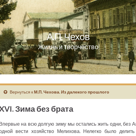
А.П. Чехов
Жизнь и творчество
Вернуться к
М.П. Чехова. Из далекого прошлого
XVI. Зима без брата
Впервые на всю долгую зиму мы остались жить одни, без 
одной вести хозяйство Мелихова. Нелегко было делит