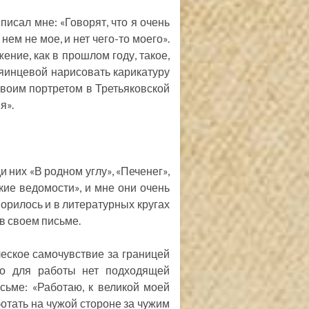
писал мне: «Говорят, что я очень
нем не мое, и нет чего-то моего».
ение, как в прошлом году, такое,
тяинцевой нарисовать карикатуру
воим портретом в Третьяковской
я».
 них «В родном углу», «Печенег»,
ские ведомости», и мне они очень
ворилось и в литературных кругах
в своем письме.
еское самочувствие за границей
 но для работы нет подходящей
сьме: «Работаю, к великой моей
ботать на чужой стороне за чужим