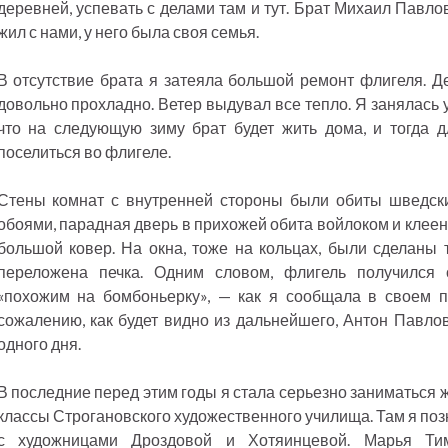
деревней, успевать с делами там и тут. Брат Михаил Павло
жил с нами, у него была своя семья.
В отсутствие брата я затеяла большой ремонт флигеля. Де
довольно прохладно. Ветер выдувал все тепло. Я занялась 
что на следующую зиму брат будет жить дома, и тогда д
поселиться во флигеле.
Стены комнат с внутренней стороны были обиты шведск
обоями, парадная дверь в прихожей обита войлоком и клеен
большой ковер. На окна, тоже на кольцах, были сделаны
переложена печка. Одним словом, флигель получился
«похожим на бомбоньерку», — как я сообщала в своем п
сожалению, как будет видно из дальнейшего, Антон Павлов
одного дня.
В последние перед этим годы я стала серьезно заниматься
классы Строгановского художественного училища. Там я по
с художницами Дроздовой и Хотяинцевой. Марья Ти