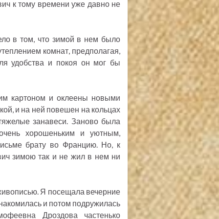
вич к тому времени уже давно не
ло в том, что зимой в нем было
утеплением комнат, предполагая,
ля удобства и покоя он мог бы
им картоном и оклеены новыми
кой, и на ней повешен на кольцах
 тяжелые занавеси. Заново была
 очень хорошеньким и уютным,
исьме брату во Францию. Но, к
ич зимою так и не жил в нем ни
 живописью. Я посещала вечерние
знакомилась и потом подружилась
мофеевна Дроздова частенько