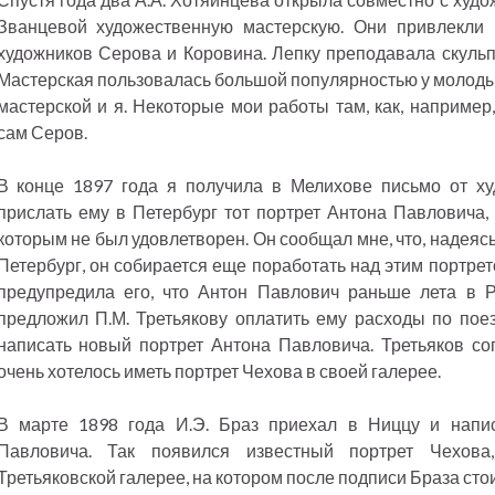
Званцевой художественную мастерскую. Они привлекли 
художников Серова и Коровина. Лепку преподавала скуль
Мастерская пользовалась большой популярностью у молодых
мастерской и я. Некоторые мои работы там, как, например
сам Серов.
В конце 1897 года я получила в Мелихове письмо от ху
прислать ему в Петербург тот портрет Антона Павловича,
которым не был удовлетворен. Он сообщал мне, что, надеясь
Петербург, он собирается еще поработать над этим портрет
предупредила его, что Антон Павлович раньше лета в Р
предложил П.М. Третьякову оплатить ему расходы по поез
написать новый портрет Антона Павловича. Третьяков сог
очень хотелось иметь портрет Чехова в своей галерее.
В марте 1898 года И.Э. Браз приехал в Ниццу и напи
Павловича. Так появился известный портрет Чехов
Третьяковской галерее, на котором после подписи Браза стоит: