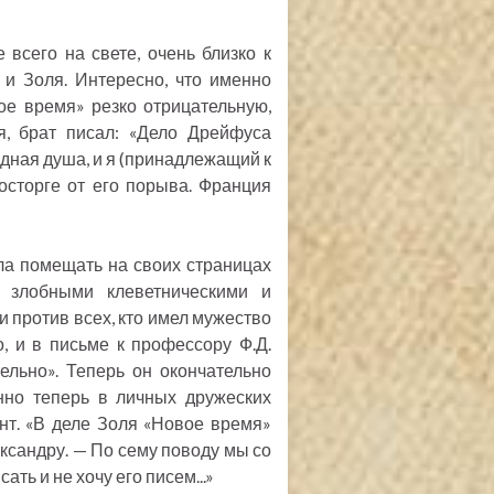
всего на свете, очень близко к
 и Золя. Интересно, что именно
ое время» резко отрицательную,
, брат писал: «Дело Дрейфуса
одная душа, и я (принадлежащий к
осторге от его порыва. Франция
ла помещать на своих страницах
 злобными клеветническими и
и против всех, кто имел мужество
, и в письме к профессору Ф.Д.
ельно». Теперь он окончательно
енно теперь в личных дружеских
т. «В деле Золя «Новое время»
ександру. — По сему поводу мы со
ать и не хочу его писем...»