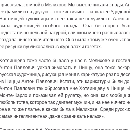
приезжала со мной в Мелихово. Мы вместе писали этюды. А
ее фамилию на другую — тоже «птичью» — и звал ее Удодовой
Настоящей художницы из нее так и не получилось. Алекс
была художницей особого склада. Она бесспорно был
недостаточно цельной натурой, слишком много распылялась
создала ничего значительного. Она была к тому же очень сп
ее рисунки публиковались в журналах и газетах.
Хотяинцева тоже часто бывала у нас в Мелихове и гостила
Антон Павлович уехал зимовать в Ниццу, она тоже вскор
русская художница, рисующая меня в карикатуре раз по деся
из Ниццы Антон Павлович. Кстати, эти карикатуры были до
Антон Павлович так обрисовал мне Хотяинцеву в Ницце: «В
Монте-Карло и показывал ей рулетку, но она, как вообще
любопытства, которое так двигает мужчин, и на нее ничего 
она в то же платье, в каком была в Мелихове. Среди русских
самая интеллигентная, даже сравнивать нельзя».
Спустя года два А.А. Хотяинцева открыла совместно с худ