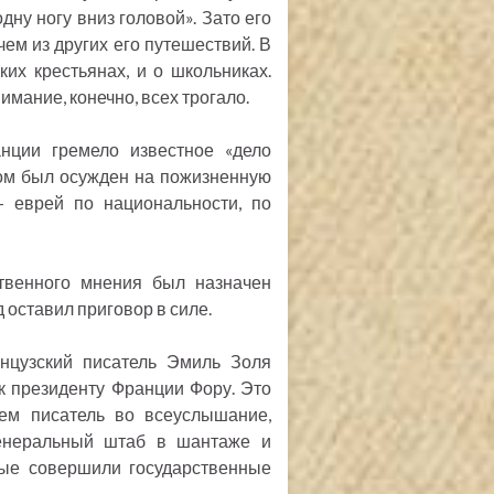
дну ногу вниз головой». Зато его
чем из других его путешествий. В
их крестьянах, и о школьниках.
мание, конечно, всех трогало.
ции гремело известное «дело
дом был осужден на пожизненную
 еврей по национальности, по
твенного мнения был назначен
 оставил приговор в силе.
анцузский писатель Эмиль Золя
к президенту Франции Фору. Это
нем писатель во всеуслышание,
генеральный штаб в шантаже и
рые совершили государственные