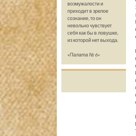
возмужалости и
приходит в зрелое
сознание, то он
невольно чувствует
себя как бы в ловушке,
из которой нет выхода.
«Палата № 6»