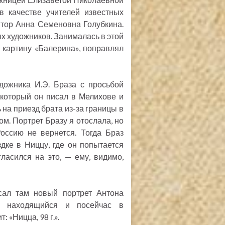
в качестве учителей известных
птор Анна Семеновна Голубкина.
 художников. Занималась в этой
, картину «Балерина», поправлял
дожника И.Э. Браза с просьбой
 который он писал в Мелихове и
 на приезд брата из-за границы в
ом. Портрет Бразу я отослала, но
оссию не вернется. Тогда Браз
дке в Ниццу, где он попытается
ласился на это, — ему, видимо,
сал там новый портрет Антона
а, находящийся и посейчас в
 «Ницца, 98 г.».