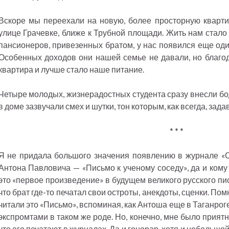
Вскоре мы переехали на новую, более просторную кварти
улице Грачевке, ближе к Трубной площади. Жить нам стало
пансионеров, привезенных братом, у нас появился еще од
Особенных доходов они нашей семье не давали, но благо
квартира и лучше стало наше питание.
Четыре молодых, жизнерадостных студента сразу внесли бо
в доме зазвучали смех и шутки, тон которым, как всегда, зад
* * *
Я не придала большого значения появлению в журнале «С
Антона Павловича — «Письмо к ученому соседу», да и кому 
это «первое произведение» в будущем великого русского пи
что брат где-то печатал свои остроты, анекдоты, сценки. Пом
читали это «Письмо», вспоминая, как Антоша еще в Таганро
экспромтами в таком же роде. Но, конечно, мне было приятно
что его печатают в журналах. Да и гонорар, хотя и небольшо