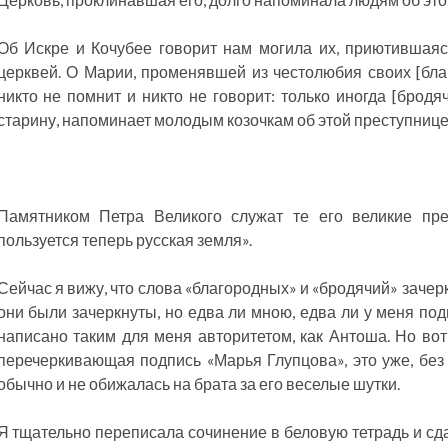
Об Искре и Кочубее говорит нам могила их, приютившаяс
церквей. О Марии, променявшей из честолюбия своих [бла
никто не помнит и никто не говорит: только иногда [бродя
старину, напоминает молодым козочкам об этой преступнице
Памятником Петра Великого служат те его великие пре
пользуется теперь русская земля».
Сейчас я вижу, что слова «благородных» и «бродячий» зачер
они были зачеркнуты, но едва ли мною, едва ли у меня под
написано таким для меня авторитетом, как Антоша. Но вот
перечеркивающая подпись «Марья Глупцова», это уже, без 
обычно и не обижалась на брата за его веселые шутки.
Я тщательно переписала сочинение в беловую тетрадь и сд