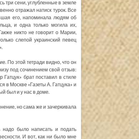
сь три сени, углубленные в земле
твенно отражал натиск турок. Все
авшая его, напоминала людям об
льца, и одна только могила их,
акже никто не говорит о Марии,
олько слепой украинский певец
.
е. По этой тетради видно, что он
низу под сочинением свой отзыв:
ор Гатцук» брат поставил в стиле
я в Москве «Газеты А. Гатцука» и
й был и у нас в доме.
инение, но сама же и зачеркивала
ь надо было написать и подать
весности. И вот, как ни было мне