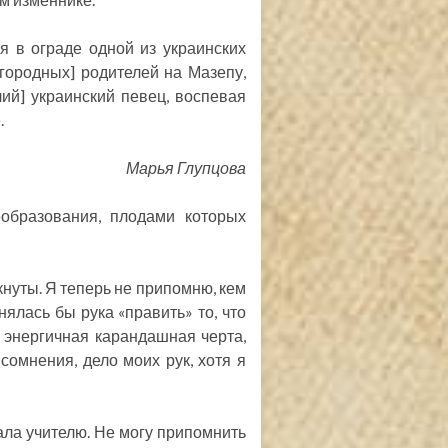
я в ограде одной из украинских
городных] родителей на Мазепу,
чий] украинский певец, воспевая
.
Марья Глупцова
образования, плодами которых
кнуты. Я теперь не припомню, кем
нялась бы рука «править» то, что
 энергичная карандашная черта,
сомнения, дело моих рук, хотя я
ала учителю. Не могу припомнить