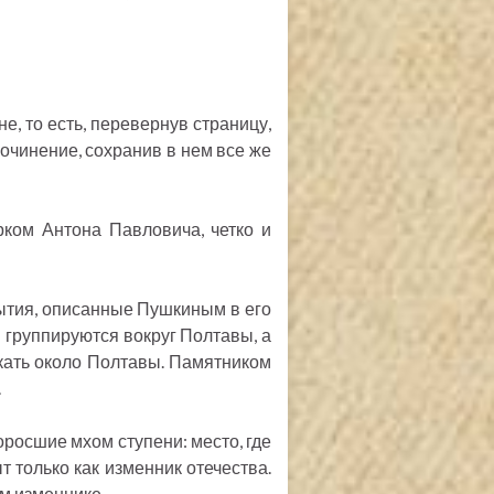
е, то есть, перевернув страницу,
 сочинение, сохранив в нем все же
ком Антона Павловича, четко и
бытия, описанные Пушкиным в его
 группируются вокруг Полтавы, а
кать около Полтавы. Памятником
.
оросшие мхом ступени: место, где
т только как изменник отечества.
м изменнике.