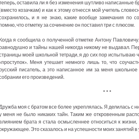
теперь, оставила ли я без изменения шутливо написанные 
(вместо козачкам) и как к этому отнесся мой учитель словес
сохранилось, и я не знаю, какие вообще замечания по с
помню, что отметку за сочинение он поставил три с плюсом.
Когда я сообщила о полученной отметке Антону Павловичу,
равнодушно и тайны нашей никогда никому не выдавал. П
страницы моей школьной тетради, я до сих пор испытываю ч
«проступок». Меня утешает немного лишь то, что соучас
русский писатель, а это написанное им за меня школьное
собрании его произведений.
* * *
Дружба моя с братом все более укреплялась. Я делилась с 
у меня не было никаких тайн. Таким же откровенным расп
влиянием брата я стала осмысленнее относиться к жизни, 
окружающее. Это сказалось и на успешности моих занятий в