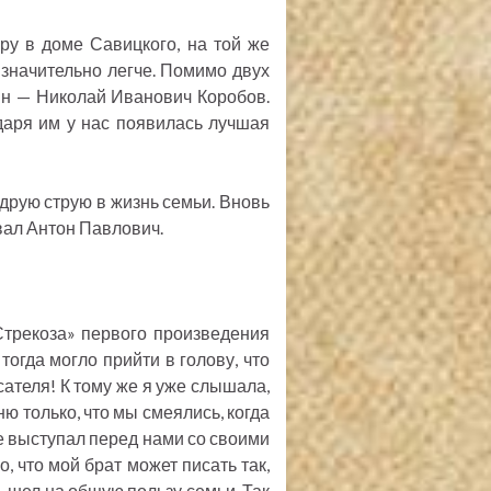
ру в доме Савицкого, на той же
 значительно легче. Помимо двух
ин — Николай Иванович Коробов.
даря им у нас появилась лучшая
друю струю в жизнь семьи. Вновь
авал Антон Павлович.
трекоза» первого произведения
тогда могло прийти в голову, что
сателя! К тому же я уже слышала,
ню только, что мы смеялись, когда
ге выступал перед нами со своими
, что мой брат может писать так,
й, шел на общую пользу семьи. Так