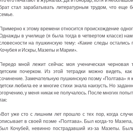
брат стал зарабатывать литературным трудом, что еще б
семье.
Примерно к этому времени относится происхождение одного
Однажды в училище (я была тогда в четвертом классе) на
словесности на пушкинскую тему: «Какие следы остались п
Кочубея и Искры, Мазепы и Марии».
Передо мной лежит сейчас моя ученическая черновая т
детским почерком. Из этой тетрадки можно видеть, ка
сочинение. Замечательную пушкинскую поэму «Полтава» я к 
детски любила ее и многие стихи знала наизусть. Но задан
огорчению, у меня никак не получалось. После многих попыт
так:
«Вот уже сто с лишним лет прошло с тех пор, когда случи
описывает в своей поэме «Полтава». Был когда-то Мазепа,
был Кочубей, невинно пострадавший из-за Мазепы. Был