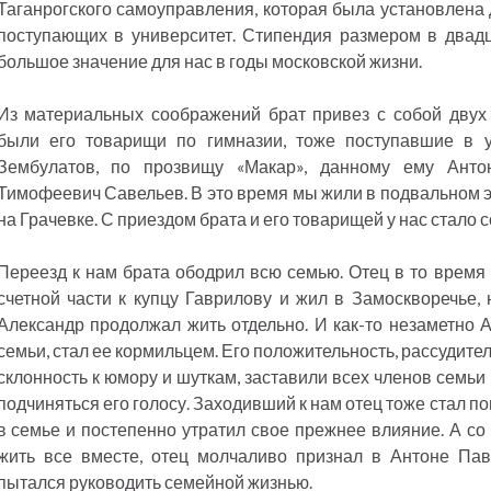
Таганрогского самоуправления, которая была установлена 
поступающих в университет. Стипендия размером в двадц
большое значение для нас в годы московской жизни.
Из материальных соображений брат привез с собой двух 
были его товарищи по гимназии, тоже поступавшие в у
Зембулатов, по прозвищу «Макар», данному ему Ант
Тимофеевич Савельев. В это время мы жили в подвальном э
на Грачевке. С приездом брата и его товарищей у нас стало с
Переезд к нам брата ободрил всю семью. Отец в то время 
счетной части к купцу Гаврилову и жил в Замоскворечье,
Александр продолжал жить отдельно. И как-то незаметно 
семьи, стал ее кормильцем. Его положительность, рассудите
склонность к юмору и шуткам, заставили всех членов семьи
подчиняться его голосу. Заходивший к нам отец тоже стал 
в семье и постепенно утратил свое прежнее влияние. А со
жить все вместе, отец молчаливо признал в Антоне Па
пытался руководить семейной жизнью.