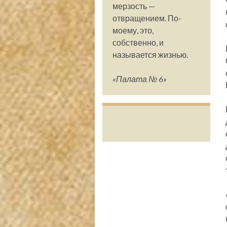
мерзость —
отвращением. По-
моему, это,
собственно, и
называется жизнью.
«Палата № 6»