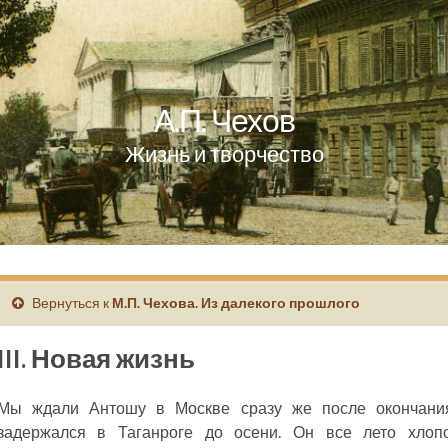
А.П. Чехов
Жизнь и творчество
Вернуться к
М.П. Чехова. Из далекого прошлого
III. Новая жизнь
Мы ждали Антошу в Москве сразу же после окончания
задержался в Таганроге до осени. Он все лето хлоп