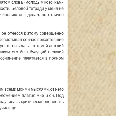
братом слова «молодым козочкам»
ности. Беловой тетради у меня не
очинению он сделал, но отлично
 он отнесся к этому совершенно
ерелистывая сейчас пожелтевшие
увство стыда за этот мой детский
тником его был будущий великий
 сочинение печатается в полном
ним всеми моими мыслями, от него
оложением платил мне и он. Под
научилась критически оценивать
 училище.