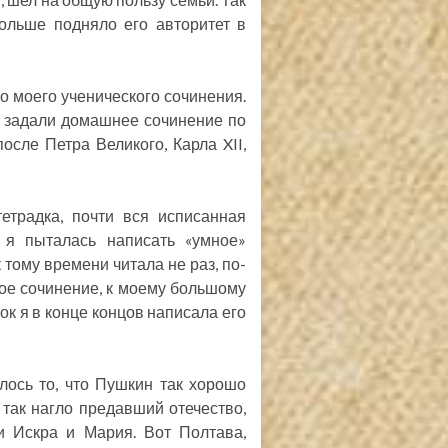
ольше подняло его авторитет в
 моего ученического сочинения.
м задали домашнее сочинение по
осле Петра Великого, Карла XII,
етрадка, почти вся исписанная
к я пыталась написать «умное»
тому времени читала не раз, по-
ное сочинение, к моему большому
ок я в конце концов написала его
лось то, что Пушкин так хорошо
 так нагло предавший отечество,
и Искра и Мария. Вот Полтава,