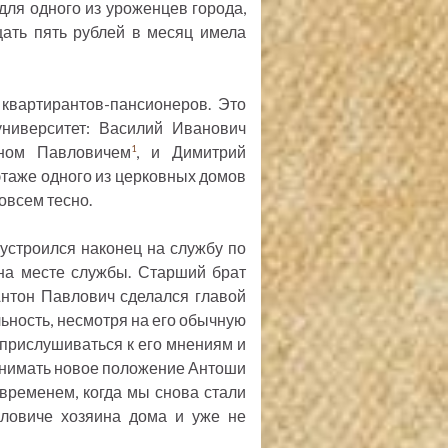
для одного из уроженцев города,
ать пять рублей в месяц имела
квартирантов-пансионеров. Это
ниверситет: Василий Иванович
оном Павловичем
, и Димитрий
1
таже одного из церковных домов
овсем тесно.
устроился наконец на службу по
 на месте службы. Старший брат
Антон Павлович сделался главой
льность, несмотря на его обычную
 прислушиваться к его мнениям и
понимать новое положение Антоши
 временем, когда мы снова стали
вловиче хозяина дома и уже не