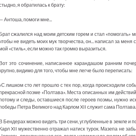
стыдно, я обратилась к брату:
— Антоша, помоги мне...
Брат сжалился над моим детским горем и стал «помогать» мн
чтобы не видеть моих мук творчества, он... написал за меня
мой «стиль», если можно так громко выразиться.
Вот это сочинение, написанное карандашом ранним почер
крупно, видимо для того, чтобы мне легче было переписать:
«С лишком сто лет прошло с тех пор, когда происходили со
прекрасной поэме «Полтава». Места описанных им действий
потому и следы, оставшиеся после героев поэмы, нужно ис
победы Петра Великого над Карлом XII служит сама Полтава
В Бендерах можно видеть три сени, углубленные в земле и п
Карл XII мужественно отражал натиск турок. Мазепа не забы
Церковь, проклинавшая его, долго напоминала людям об это