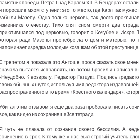
памятник победы Петра I над Карлом XII. В Бендерах остали
и поросшие мхом ступени: это то место, где Карл так мужес
забыли Мазепу. Одна только церковь, так долго проклин
изменнике отечеству. Тихо спят сном смерти два страда
приютившаяся под церковью, говорит о Кочубее и Искре. Т
которая ради Мазепы пренебрегла отцом и матерью, но т
напоминает изредка молодым козачкам об этой преступнице»
С трепетом я показала это Антоше, прося сказать свое мнени
сначала пытался исправлять, но потом бросил и написал в
«Неудобно. К возврату. Редактор Гатцук». Подпись «редакт
своих обычных шуток, используя имя редактора издававшейс
распространенного в то время «Крестного календаря», которы
Убитая этим отзывом, я еще два раза пробовала писать соч
все, как видно из сохранившейся тетради.
Я чуть не плакала от сознания своего бессилия. А вед
сочинение в срок. К тому же у нас был строгий учитель сло