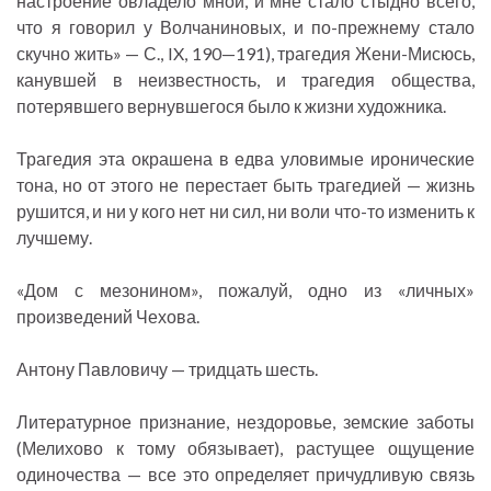
настроение овладело мной, и мне стало стыдно всего,
что я говорил у Волчаниновых, и по-прежнему стало
скучно жить» — С., IX, 190—191), трагедия Жени-Мисюсь,
канувшей в неизвестность, и трагедия общества,
потерявшего вернувшегося было к жизни художника.
Трагедия эта окрашена в едва уловимые иронические
тона, но от этого не перестает быть трагедией — жизнь
рушится, и ни у кого нет ни сил, ни воли что-то изменить к
лучшему.
«Дом с мезонином», пожалуй, одно из «личных»
произведений Чехова.
Антону Павловичу — тридцать шесть.
Литературное признание, нездоровье, земские заботы
(Мелихово к тому обязывает), растущее ощущение
одиночества — все это определяет причудливую связь