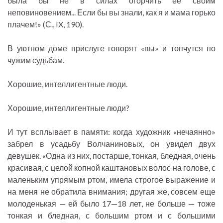
была бы не в силах огорчить ее своим
неповиновением... Если бы вы знали, как я и мама горько
плачем!» (С., IX, 190).
В уютном доме прислуге говорят «вы» и топчутся по
чужим судьбам.
Хорошие, интеллигентные люди.
Хорошие, интеллигентные люди?
И тут всплывает в памяти: когда художник «нечаянно»
забрел в усадьбу Волчаниновых, он увидел двух
девушек. «Одна из них, постарше, тонкая, бледная, очень
красивая, с целой копной каштановых волос на голове, с
маленьким упрямым ртом, имела строгое выражение и
на меня не обратила внимания; другая же, совсем еще
молоденькая — ей было 17—18 лет, не больше — тоже
тонкая и бледная, с большим ртом и с большими