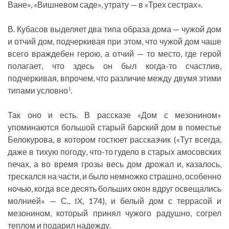
Ване», «Вишневом саде», утрату — в «Трех сестрах».
В. Кубасов выделяет два типа образа дома — чужой дом
и отчий дом, подчеркивая при этом, что чужой дом чаше
всего враждебен герою, а отчий — то место, где герой
полагает, что здесь он был когда-то счастлив,
подчеркивая, впрочем, что различие между двумя этими
типами условно
.
1
Так оно и есть. В рассказе «Дом с мезонином»
упоминаются большой старый барский дом в поместье
Белокурова, в котором гостюет рассказчик («Тут всегда,
даже в тихую погоду, что-то гудело в старых амосовских
печах, а во время грозы весь дом дрожал и, казалось,
трескался на части, и было немножко страшно, особенно
ночью, когда все десять больших окон вдруг освещались
молнией» — С., IX, 174), и белый дом с террасой и
мезонином, который принял чужого радушно, согрел
теплом и подарил надежду.