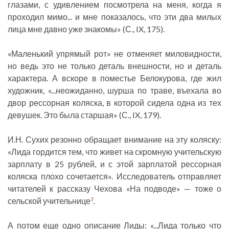
глазами, с удивлением посмотрела на меня, когда я
проходил мимо... и мне показалось, что эти два милых
лица мне давно уже знакомы» (С., IX, 175).
«Маленький упрямый рот» не отменяет миловидности,
но ведь это не только деталь внешности, но и деталь
характера. А вскоре в поместье Белокурова, где жил
художник, «...неожиданно, шурша по траве, въехала во
двор рессорная коляска, в которой сидела одна из тех
девушек. Это была старшая» (С., IX, 179).
И.Н. Сухих резонно обращает внимание на эту коляску:
«Лида гордится тем, что живет на скромную учительскую
зарплату в 25 рублей, и с этой зарплатой рессорная
коляска плохо сочетается». Исследователь отправляет
читателей к рассказу Чехова «На подводе» — тоже о
сельской учительнице
.
3
А потом еще одно описание Лиды: «...Лида только что