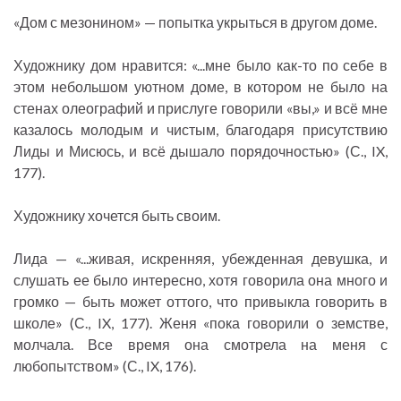
«Дом с мезонином» — попытка укрыться в другом доме.
Художнику дом нравится: «...мне было как-то по себе в
этом небольшом уютном доме, в котором не было на
стенах олеографий и прислуге говорили «вы,» и всё мне
казалось молодым и чистым, благодаря присутствию
Лиды и Мисюсь, и всё дышало порядочностью» (С., IX,
177).
Художнику хочется быть своим.
Лида — «...живая, искренняя, убежденная девушка, и
слушать ее было интересно, хотя говорила она много и
громко — быть может оттого, что привыкла говорить в
школе» (С., IX, 177). Женя «пока говорили о земстве,
молчала. Все время она смотрела на меня с
любопытством» (С., IX, 176).