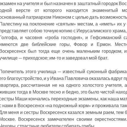
экзамен на учителя и был назначен в заштатный городок Вос
одной версте от которого находится знаменитый м
основанный патриархом Никоном с целью дать возможность 
Палестину на поклонение «святым» местам, а «иметь» их у
представляет собою точную копию с Иерусалимского храма, 
Голгофа, и часовня «гроба господня», и Гефсиманский с
имеются две библейские горы, Фовор и Ермон. Местн
Воскресенск был тогда еще очень маленьким городком, и
училище — приходское; им-то и заведовал мой брат.
Попечитель этого училища — известный суконный фабрика
его благоустройство, и у Ивана Павловича оказалась вдруг
квартира, рассчитанная не на одного холостого учителя, 
живших тогда в Москве тесно и бедно, это было чистой наход
сестры Маши кончались переходные экзамены, как наша мат
с нами в Воскресенск «на подножный корм» и проживала там
Для меня и сестры Воскресенск казался земным раем, тем б
Москве. Воскресенск замечателен своими окрестностями.
Чеховы, страстные любители собирать грибы.