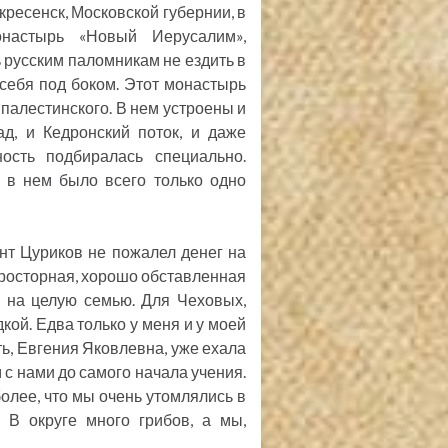
кресенск, Московской губернии, в
онастырь «Новый Иерусалим»,
русским паломникам не ездить в
 себя под боком. Этот монастырь
палестинского. В нем устроены и
ад, и Кедронский поток, и даже
ость подбиралась специально.
 в нем было всего только одно
нт Цуриков не пожалел денег на
 просторная, хорошо обставленная
а на целую семью. Для Чеховых,
кой. Едва только у меня и у моей
ь, Евгения Яковлевна, уже ехала
 с нами до самого начала учения.
олее, что мы очень утомлялись в
 В округе много грибов, а мы,