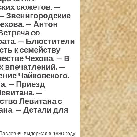
ских сюжетов. —
— Звенигородские
ехова. — Антон
Встреча со
ата. — Блюстители
сть к семейству
естве Чехова. — В
 впечатлений. —
ение Чайковского.
а. — Приезд
Левитана. —
ство Левитана с
на. — Детали для
 Павлович, выдержал в 1880 году