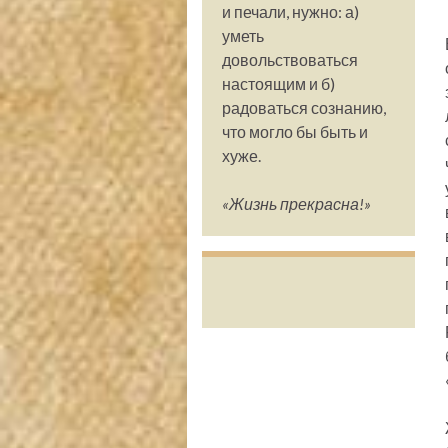
и печали, нужно: а)
уметь
довольствоваться
настоящим и б)
радоваться сознанию,
что могло бы быть и
хуже.
«Жизнь прекрасна!»