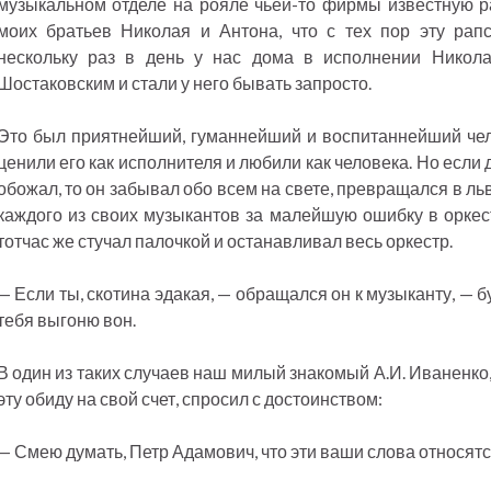
музыкальном отделе на рояле чьей-то фирмы известную р
моих братьев Николая и Антона, что с тех пор эту ра
нескольку раз в день у нас дома в исполнении Никола
Шостаковским и стали у него бывать запросто.
Это был приятнейший, гуманнейший и воспитаннейший челов
ценили его как исполнителя и любили как человека. Но если 
обожал, то он забывал обо всем на свете, превращался в льв
каждого из своих музыкантов за малейшую ошибку в оркес
тотчас же стучал палочкой и останавливал весь оркестр.
— Если ты, скотина эдакая, — обращался он к музыканту, — б
тебя выгоню вон.
В один из таких случаев наш милый знакомый А.И. Иваненко,
эту обиду на свой счет, спросил с достоинством:
— Смею думать, Петр Адамович, что эти ваши слова относятс