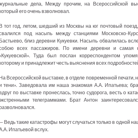
журнальные дела, Между прочим, на Всероссийской вы
который его очень взволновал.
В тот год, летом, шедший из Москвы на юг почтовый поезд
свалился под насыпь между станциями Московско-Кур
Бастыево, близ деревни Кукуевки. Насыпь обвалилась всле
собою всех пассажиров. По имени деревни и самая к
«Кукуевской». Туда был послан корреспондентом упомя
которому и принадлежит честь выяснения всех подробносте
На Всероссийской выставке, в отделе повременной печати, 
и тени». Заведовала им наша знакомая А.А. Ипатьева; бра
вдруг по выставке пронеслась, точно судорога, весть о ка
экстренными телеграммами. Брат Антон заинтересовалс
разволновался.
— Ведь такие катастрофы могут случаться только в одной на
А.А. Ипатьевой вслух.