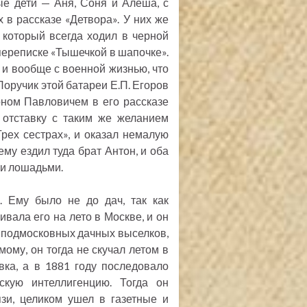
ые дети — Аня, Соня и Алеша, с
в рассказе «Детвора». У них же
 который всегда ходил в черной
переписке «Тышечкой в шапочке».
и вообще с военной жизнью, что
Поручик этой батареи Е.П. Егоров
ном Павловичем в его рассказе
 отставку с таким же желанием
«Трех сестрах», и оказал немалую
ему ездил туда брат Антон, и оба
ми лошадьми.
. Ему было не до дач, так как
вала его на лето в Москве, и он
х подмосковных дачных выселков,
ому, он тогда не скучал летом в
ка, а в 1881 году последовало
скую интеллигенцию. Тогда он
зи, целиком ушел в газетные и