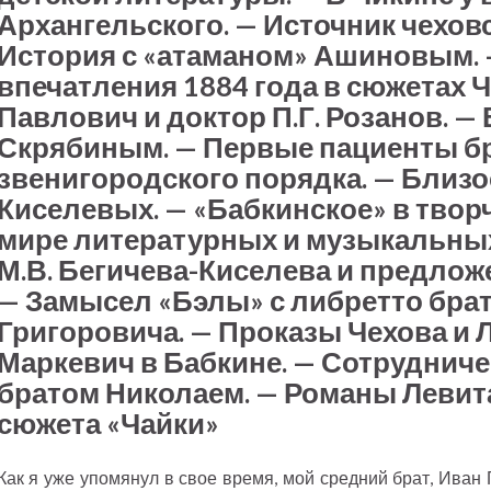
Архангельского. — Источник чехов
История с «атаманом» Ашиновым. 
впечатления 1884 года в сюжетах Ч
Павлович и доктор П.Г. Розанов. — 
Скрябиным. — Первые пациенты бр
звенигородского порядка. — Близо
Киселевых. — «Бабкинское» в творч
мире литературных и музыкальных
М.В. Бегичева-Киселева и предлож
— Замысел «Бэлы» с либретто брат
Григоровича. — Проказы Чехова и 
Маркевич в Бабкине. — Сотрудниче
братом Николаем. — Романы Левита
сюжета «Чайки»
Как я уже упомянул в свое время, мой средний брат, Иван