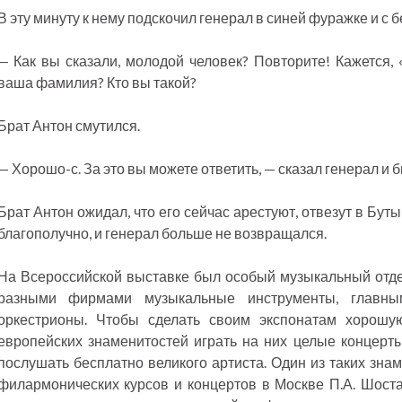
В эту минуту к нему подскочил генерал в синей фуражке и с 
— Как вы сказали, молодой человек? Повторите! Кажется, 
ваша фамилия? Кто вы такой?
Брат Антон смутился.
— Хорошо-с. За это вы можете ответить, — сказал генерал и 
Брат Антон ожидал, что его сейчас арестуют, отвезут в Буты
благополучно, и генерал больше не возвращался.
На Всероссийской выставке был особый музыкальный отде
разными фирмами музыкальные инструменты, главны
оркестрионы. Чтобы сделать своим экспонатам хорош
европейских знаменитостей играть на них целые концерты
послушать бесплатно великого артиста. Один из таких зна
филармонических курсов и концертов в Москве П.А. Шост