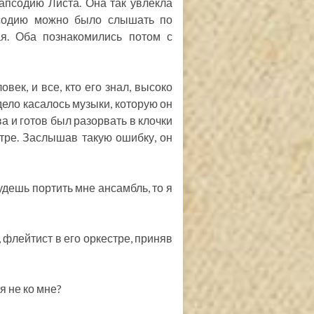
апсодию Листа. Она так увлекла
псодию можно было слышать по
я. Оба познакомились потом с
ек, и все, кто его знал, высоко
дело касалось музыки, которую он
а и готов был разорвать в клочки
тре. Заслышав такую ошибку, он
удешь портить мне ансамбль, то я
 флейтист в его оркестре, приняв
я не ко мне?