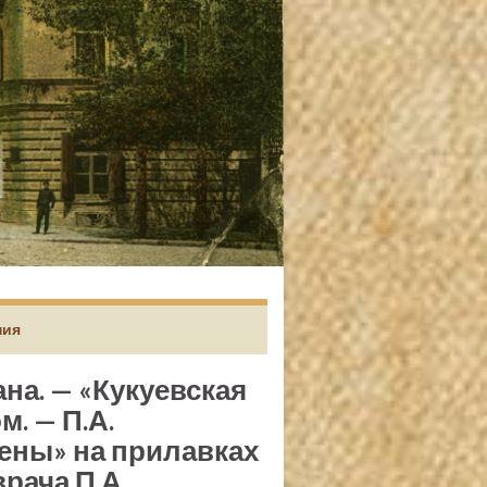
ния
ана. — «Кукуевская
. — П.А.
ены» на прилавках
рача П.А.