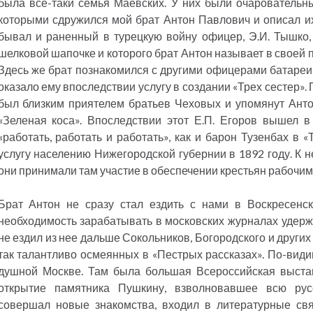
была все-таки семья Маевских. У них были очаровательн
которыми сдружился мой брат Антон Павлович и описал их 
бывал и раненный в турецкую войну офицер, Э.И. Тышко,
шелковой шапочке и которого брат Антон называет в своей 
Здесь же брат познакомился с другими офицерами батареи 
оказало ему впоследствии услугу в создании «Трех сестер». 
был близким приятелем братьев Чеховых и упомянут Анто
«Зеленая коса». Впоследствии этот Е.П. Егоров вышел в
«работать, работать и работать», как и барон Тузенбах в 
услугу населению Нижегородской губернии в 1892 году. К н
они принимали там участие в обеспечении крестьян рабочи
Брат Антон не сразу стал ездить с нами в Воскресенск
необходимость зарабатывать в московских журналах удержи
не ездил из нее дальше Сокольников, Богородского и други
так талантливо осмеянных в «Пестрых рассказах». По-видим
душной Москве. Там была большая Всероссийская выстав
открытие памятника Пушкину, взволновавшее всю рус
совершал новые знакомства, входил в литературные свя