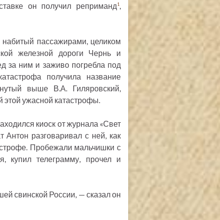
ставке он получил реприманд
,
1
, набитый пассажирами, целиком
ской железной дороги Чернь и
д за ним и заживо погребла под
атастрофа получила название
нутый выше В.А. Гиляровский,
й этой ужасной катастрофы.
находился киоск от журнала «Свет
т Антон разговаривал с ней, как
тастрофе. Пробежали мальчишки с
я, купил телеграмму, прочел и
шей свинской России, — сказал он