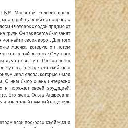
 Б.И. Маевский, человек очень
, много работавший по вопросу о
лосый человек с седой прядью от
на грудь. Он так всегда был занят
 мог найти своих ворот. Для того
очка Авочка, которую он потом
мало открытий по эпохе Смутного
м думал ввести в России нечто
зык у него был архаический: он и
придумывал слова, которые были
ма. С ним было очень интересно
то и поражал своей эрудицией.
те. Его жена, Ольга Андреевна,
е» и известный шумный водевиль
нтром всей воскресенской жизни