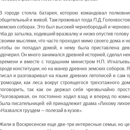
В городе стояла батарея, которою командовал полковник
общительный и живой. Там проживал тогда П.Д. Голохвостов
земских соборах. Это был высокий чернобородый и черново
лба до затылка, ходивший вразвалку и низко опустив голову 
своими мыслями, что часто проходил мимо своего дома и не
чтобы он попадал домой, к нему была приставлена дев
удочерил. Он много занимался древней историей, сделал не
времени и вместе с тогдашним министром Н.П. Игнатьевы
вроде конституции, но на манер древних земских соборов. Я
писал и разговаривал на языке древних летописей и сам 
громоздки, как леса вокруг строящегося трехэтажного до
поговорить, так как он держал себя чрезвычайно прос
Разговаривая, он постоянно ходил взад и вперед по комна
была писательницей: ей принадлежит драма «Лихому лихо
«Назвался груздем — полезай в кузов».
Жили в Воскресенске еще две-три интересные семьи, но це