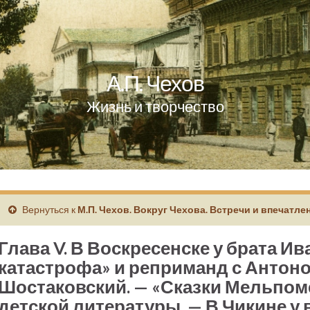
А.П. Чехов
Жизнь и творчество
Вернуться к
М.П. Чехов. Вокруг Чехова. Встречи и впечатле
Глава V. В Воскресенске у брата Ив
катастрофа» и реприманд с Антоном
Шостаковский. — «Сказки Мельпом
детской литературы. — В Чикине у в