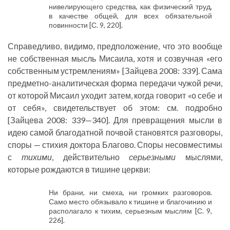
нивелирующего средства, как физический труд,
в качестве общей, для всех обязательной
повинности [С. 9, 220].
Справедливо, видимо, предположение, что это вообще
не собственная мысль Мисаила, хотя и созвучная «его
собственным устремлениям» [Зайцева 2008: 339]. Сама
предметно-аналитическая форма передачи чужой речи,
от которой Мисаил уходит затем, когда говорит «о себе и
от себя», свидетельствует об этом: см. подробно
[Зайцева 2008: 339—340]. Для превращения мысли в
идею самой благодатной почвой становятся разговоры,
споры — стихия доктора Благово. Споры несовместимы
с
тихими
, действительно
серьезными
мыслями,
которые рождаются в тишине церкви:
Ни брани, ни смеха, ни громких разговоров.
Само место обязывало к тишине и благочинию и
располагало к тихим, серьезным мыслям [С. 9,
226].