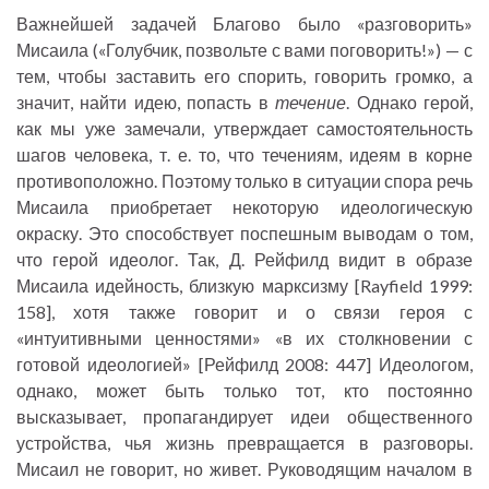
Важнейшей задачей Благово было «разговорить»
Мисаила («Голубчик, позвольте с вами поговорить!») — с
тем, чтобы заставить его спорить, говорить громко, а
значит, найти идею, попасть в
течение
. Однако герой,
как мы уже замечали, утверждает самостоятельность
шагов человека, т. е. то, что течениям, идеям в корне
противоположно. Поэтому только в ситуации спора речь
Мисаила приобретает некоторую идеологическую
окраску. Это способствует поспешным выводам о том,
что герой идеолог. Так, Д. Рейфилд видит в образе
Мисаила идейность, близкую марксизму [Rayfield 1999:
158], хотя также говорит и о связи героя с
«интуитивными ценностями» «в их столкновении с
готовой идеологией» [Рейфилд 2008: 447] Идеологом,
однако, может быть только тот, кто постоянно
высказывает, пропагандирует идеи общественного
устройства, чья жизнь превращается в разговоры.
Мисаил не говорит, но живет. Руководящим началом в