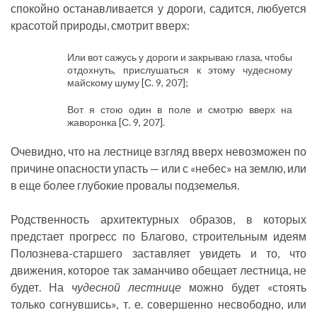
спокойно останавливается у дороги, садится, любуется
красотой природы, смотрит вверх:
Или вот сажусь у дороги и закрываю глаза, чтобы
отдохнуть, прислушаться к этому чудесному
майскому шуму [С. 9, 207];
Вот я стою один в поле и смотрю вверх на
жаворонка [С. 9, 207].
Очевидно, что на лестнице взгляд вверх невозможен по
причине опасности упасть — или с «небес» на землю, или
в еще более глубокие провалы подземелья.
Родственность архитектурных образов, в которых
предстает прогресс по Благово, строительным идеям
Полознева-старшего заставляет увидеть и то, что
движения, которое так заманчиво обещает лестница, не
будет. На
чудесной лестнице
можно будет «стоять
только согнувшись», т. е. совершенно несвободно, или