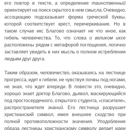
его повтор в тексте, а определение
таинственный
ориентирует на поиск скрытого в нем смысла. Очевидно,
ассоциацию подсказывает форма греческой буквы,
которой соответствует крест, перечеркивание. Но в
таком случае икс Благово означает не что иное, как
гибель человечества. То, что слова
о великом иксе
расположены рядом с метафорой поглощения, логично
заставляет увидеть в них мысль о полном истреблении
людьми друг друга.
Таким образом, человечество, оказываясь на лестнице
прогресса, идет к гибели, не чувствуя почвы под ногами,
не зная, что ждет впереди. В повести это, очевидно,
хорошо знает доктор Благово, дьявол, маскирующийся
под простосердечного, открытого студента, «спасителя»,
распространителя
знаний
. Его лестница разрушает
христианский символ, имея внешнее сходство при
полной противоположности значения. Уподобление
образа лестницы христианскому символу делает идеи