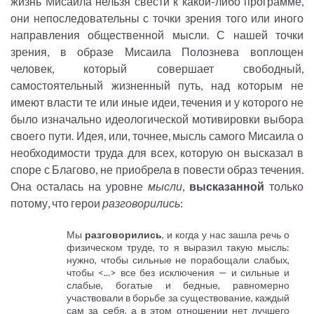
жизнь Мисаила нельзя свести к какой-либо программе,
они непоследовательны с точки зрения того или иного
направления общественной мысли. С нашей точки
зрения, в образе Мисаила Полознева воплощен
человек, который совершает свободный,
самостоятельный жизненный путь, над которым не
имеют власти те или иные идеи, течения и у которого не
было изначально идеологической мотивировки выбора
своего пути. Идея, или, точнее, мысль самого Мисаила о
необходимости труда для всех, которую он высказал в
споре с Благово, не приобрела в повести образ течения.
Она осталась на уровне
мысли
,
высказанной
только
потому, что герои
разговорились
:
Мы
разговорились
, и когда у нас зашла речь о
физическом труде, то я выразил такую мысль:
нужно, чтобы сильные не порабощали слабых,
чтобы <...> все без исключения — и сильные и
слабые, богатые и бедные, равномерно
участвовали в борьбе за существование, каждый
сам за себя, а в этом отношении нет лучшего