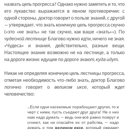
назвать цель прогресса? Однако нужно заметить и то, что
его лукавство выражается в явном противоречии: с
одной стороны, доктор говорит о пользе знаний, с другой
— утверждает, что знать конечную цель прогресса скучно
(«это «не знать» не так скучно, как ваше «знать»»). По
чудесной лестнице
Благово нужно идти, ничего не зная.
«Чудеса» и знания, действительно, разные вещи.
Настоящее знание возможно не на лестнице, а только
на дороге жизни: идущие по дороге
знают, куда идут
.
Никак не определяя конечную цель лестницы прогресса,
отметая необходимость что-либо знать, доктор Благово
логично говорит о
великом иксе
, который ждет
человечество:
...Если одни насекомые порабощают других, то и
черт с ними, пусть съедают друг друга! Не о них
нам надо думать — ведь они всё равно помрут и
сгниют, как ни спасайте их от рабства, — надо
думать о том
великом иксе
, который ожидает