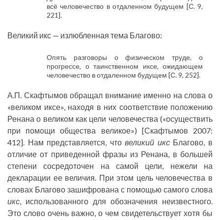
всё человечество в отдаленном будущем [С. 9,
221].
Великий икс — излюбленная тема Благово:
Опять разговоры о физическом труде, о
прогрессе, о таинственном иксе, ожидающем
человечество в отдаленном будущем [С. 9, 252].
А.П. Скафтымов обращал внимание именно на слова о
«великом иксе», находя в них соответствие положению
Ренана о великом как цели человечества («осуществить
при помощи общества великое») [Скафтымов 2007:
412]. Нам представляется, что
великий икс
Благово, в
отличие от приведенной фразы из Ренана, в большей
степени сосредоточен на самой цели, нежели на
декларации ее величия. При этом цель человечества в
словах Благово зашифрована с помощью самого слова
икс
, использованного для обозначения неизвестного.
Это слово очень важно, о чем свидетельствует хотя бы