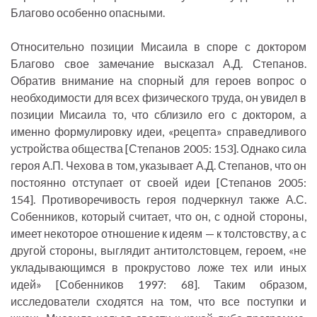
Благово особенно опасными.
Относительно позиции Мисаила в споре с доктором
Благово свое замечание высказал А.Д. Степанов.
Обратив внимание на спорный для героев вопрос о
необходимости для всех физического труда, он увидел в
позиции Мисаила то, что сблизило его с доктором, а
именно формулировку идеи, «рецепта» справедливого
устройства общества [Степанов 2005: 153]. Однако сила
героя А.П. Чехова в том, указывает А.Д. Степанов, что он
постоянно отступает от своей идеи [Степанов 2005:
154]. Противоречивость героя подчеркнул также А.С.
Собенников, который считает, что он, с одной стороны,
имеет некоторое отношение к идеям — к толстовству, а с
другой стороны, выглядит антитолстовцем, героем, «не
укладывающимся в прокрустово ложе тех или иных
идей» [Собенников 1997: 68]. Таким образом,
исследователи сходятся на том, что все поступки и