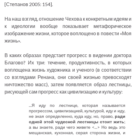
[Степанов 2005: 154].
На наш взгляд, отношение Чехова к конкретным идеям и
к идеологии вообще показывает метафорическое
изображение жизни, которое воплощено в повести «Моя
жизнь».
В каких образах предстает прогресс в видении доктора
Благово? Их три: течение, продуктивность, в которых
воплощена жизнь художника и ученого (в соответствии
со взглядами Ренана, они своей жизнью превосходят
ничтожество масс), затем появляется образ лестницы,
рисующей сам прогресс как цивилизацию и культуру:
...Я иду по лестнице, которая называется
прогрессом, цивилизацией, культурой, иду и иду,
не зная определенно, куда иду, но, право,
ради
одной этой чудесной лестницы стоит жить
;
а вы знаете, ради чего живете <...> Но ведь это
мещанская, кухонная, серая сторона жизни, и