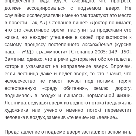
определенно, куда иду...». Очевидно, что прогресс
должен ассоциироваться с подъемом вверх. Не
случайно исследователи именно так трактуют это место
в повести. Так, А.Д. Степанов пишет: «Доктор понимает,
что это счастливое время наступит за пределами его
жизни, но находит утешение в своей причастности к
самому процессу постепенного
восхождения
(курсив
наш. —
Н.Щ.
) к разумности» [Степанов 2005: 149—150].
Заметим, однако, что в речи доктора нет обстоятельств,
которые указывают на направление вверх. Впрочем,
если лестница даже и ведет вверх, то это значит, что
человечество не имеет почвы под ногами, теряя
естественную «среду обитания», землю, дорогу,
поднимаясь в воздух и лишаясь нормальной жизни.
Лестница, ведущая вверх, из водного потока (ведь жизнь
художника или ученого именно поток) переместит
человека в воздух, заменив «течение» на «веяние».
Представление о подъеме вверх заставляет вспомнить