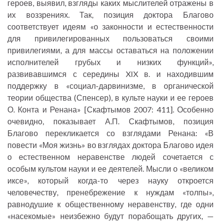
героев, выявил, взгляды каких мыслителей отражены в
их воззрениях. Так, позиция доктора Благово
соответствует идеям «о законности и естественности
для привилегированных пользоваться своими
привилегиями, а для массы оставаться на положении
исполнителей грубых и низких функций»,
развивавшимся с середины XIX в. и находившим
поддержку в «социал-дарвинизме, в органической
теории общества (Спенсер), в культе науки и ее героев
О. Конта и Ренана» [Скафтымов 2007: 411]. Особенно
очевидно, показывает А.П. Скафтымов, позиция
Благово перекликается со взглядами Ренана: «В
повести «Моя жизнь» во взглядах доктора Благово идея
о естественном неравенстве людей сочетается с
особым культом науки и ее деятелей. Мысли о «великом
иксе», который когда-то через науку откроется
человечеству, пренебрежение к нуждам «толпы»,
равнодушие к общественному неравенству, где одни
«насекомые» неизбежно будут порабощать других, —