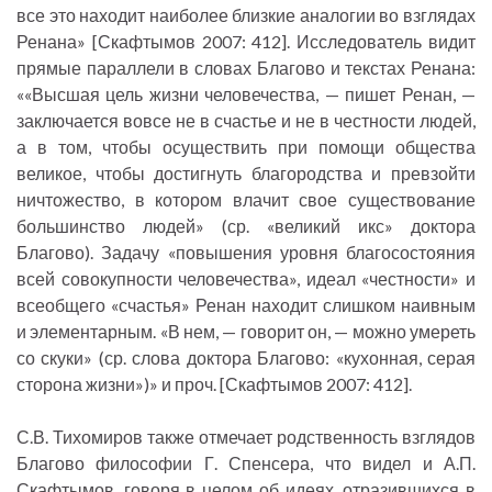
все это находит наиболее близкие аналогии во взглядах
Ренана» [Скафтымов 2007: 412]. Исследователь видит
прямые параллели в словах Благово и текстах Ренана:
««Высшая цель жизни человечества, — пишет Ренан, —
заключается вовсе не в счастье и не в честности людей,
а в том, чтобы осуществить при помощи общества
великое, чтобы достигнуть благородства и превзойти
ничтожество, в котором влачит свое существование
большинство людей» (ср. «великий икс» доктора
Благово). Задачу «повышения уровня благосостояния
всей совокупности человечества», идеал «честности» и
всеобщего «счастья» Ренан находит слишком наивным
и элементарным. «В нем, — говорит он, — можно умереть
со скуки» (ср. слова доктора Благово: «кухонная, серая
сторона жизни»)» и проч. [Скафтымов 2007: 412].
С.В. Тихомиров также отмечает родственность взглядов
Благово философии Г. Спенсера, что видел и А.П.
Скафтымов, говоря в целом об идеях, отразившихся в