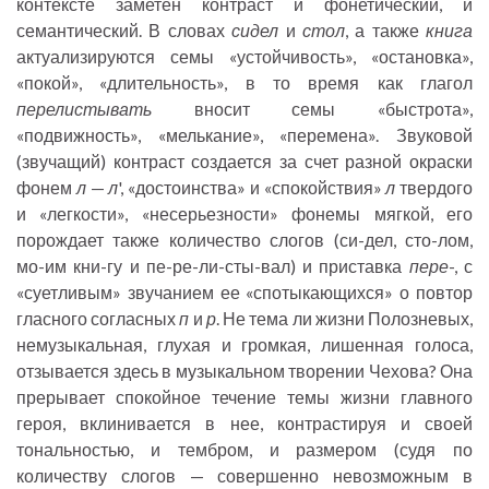
контексте заметен контраст и фонетический, и
семантический. В словах
сидел
и
стол
, а также
книга
актуализируются семы «устойчивость», «остановка»,
«покой», «длительность», в то время как глагол
перелистывать
вносит семы «быстрота»,
«подвижность», «мелькание», «перемена». Звуковой
(звучащий) контраст создается за счет разной окраски
фонем
л
—
л
', «достоинства» и «спокойствия»
л
твердого
и «легкости», «несерьезности» фонемы мягкой, его
порождает также количество слогов (си-дел, сто-лом,
мо-им кни-гу и пе-ре-ли-сты-вал) и приставка
пере
-, с
«суетливым» звучанием ее «спотыкающихся» о повтор
гласного согласных
п
и
р
. Не тема ли жизни Полозневых,
немузыкальная, глухая и громкая, лишенная голоса,
отзывается здесь в музыкальном творении Чехова? Она
прерывает спокойное течение темы жизни главного
героя, вклинивается в нее, контрастируя и своей
тональностью, и тембром, и размером (судя по
количеству слогов — совершенно невозможным в