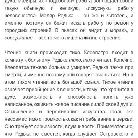
духа. Маляры, их «подсобная» работа воплощает собой
такую обычную и великую, «искусную» работу
человечества. Маляр Редька — он же и читатель, и
именно поэтому он бежит искать работу по ремонту
городских строений. В пьесах он видит и
мораль
, и
содержание
— все то, чего лишена жизнь-строение.
Чтение книги происходит тихо. Клеопатра входит в
комнату к больному Редьке
тихо, тихо
читает. Конечно,
Клеопатра тяжело больна и умирает, Редька также при
смерти, и именно поэтому они говорят очень тихо. Но в
этом тихом чтении есть большой смысл. Тихое чтение
означает приобщение к вечности, к тому, что хранится в
духе, возможность и способность понять уже
написанное, оживить живое писание силой своей души.
Осмысление и переживание искусства столь же
несовместимо с громкостью, как и пребывание в церкви.
Оно требует серьезности, вдумчивости. Примечательно,
что Редька не смеется, когда слушает Островского и