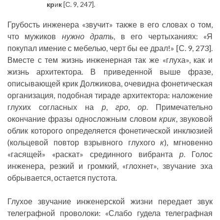
кр
и
к
[С. 9, 247].
Грубость инженера «звучит» также в его словах о том,
что мужиков
нужно драть
, в его чертыханиях: «Я
покупал имение с мебелью, черт бы ее драл!» [С. 9, 273].
Вместе с тем жизнь инженерная так же «глуха», как и
жизнь архитектора. В приведенной выше фразе,
описывающей крик Должикова, очевидна фонетическая
организация, подобная тираде архитектора: наложение
глухих согласных на
р
,
гро
,
ор
. Примечательно
окончание фразы односложным словом
крик
, звуковой
облик которого определяется фонетической инклюзией
(кольцевой повтор взрывного глухого
к
), мгновенно
«гасящей» «раскат» срединного вибранта
р
. Голос
инженера, резкий и громкий, «глохнет», звучание эха
обрывается, остается пустота.
Глухое звучание инженерской жизни передает звук
телеграфной проволоки: «Слабо гудела телеграфная