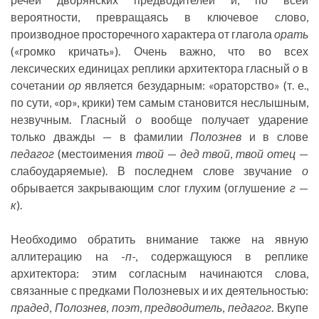
вероятности, превращаясь в ключевое слово,
производное просторечного характера от глагола
орать
(«громко кричать»). Очень важно, что во всех
лексических единицах реплики архитектора гласный
о
в
сочетании
ор
является безударным: «ораторство» (т. е.,
по сути, «ор», крики) тем самым становится неслышным,
незвучным. Гласный
о
вообще получает ударение
только дважды — в фамилии
Полознев
и в слове
педагог
(местоимения
твой
—
дед твой
,
твой отец
—
слабоударяемые). В последнем слове звучание
о
обрывается закрывающим слог глухим (оглушение
г
—
к
).
Необходимо обратить внимание также на явную
аллитерацию на -
п
-, содержащуюся в реплике
архитектора: этим согласным начинаются слова,
связанные с предками Полозневых и их деятельностью:
прадед
,
Полознев
,
поэт
,
предводитель
,
педагог
. Вкупе