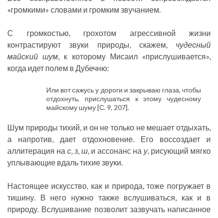
«громкими» словами и громким звучанием.
С громкостью, грохотом агрессивной жизни
контрастируют звуки природы, скажем,
чудесный
майский шум
, к которому Мисаил «прислушивается»,
когда идет полем в Дубечню:
Или вот сажусь у дороги и закрываю глаза, чтобы
отдохнуть, прислушаться к этому чудесному
майскому шуму [С. 9, 207].
Шум природы тихий, и он не только не мешает отдыхать,
а напротив, дает отдохновение. Его воссоздает и
аллитерация на
с
,
з
,
ш
, и ассонанс на
у
, рисующий мягко
уплывающие вдаль тихие звуки.
Настоящее искусство, как и природа, тоже погружает в
тишину. В него нужно также вслушиваться, как и в
природу. Вслушивание позволит зазвучать написанное