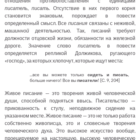
отношения противопоставления с единицами
писатель
,
писать
. Отсутствие в них первого корня
становится знаковым, порождает в повести
определенный смысл. Все
писания
связаны с неживой,
машинной
деятельностью. Так, писаний требуют
должности отцовской жизни, обязанности на железной
дороге. Значение слово
писатель
в повести
определяется репликой Должикова, ругающего
«господ», за которых хлопочут, которые ищут места:
...все вы можете только
сидеть и писать
,
больше ничего! Все вы
писатели
! [С. 9, 204]
Живое писание — это творения живой человеческой
души, способной подняться ввысь. Писательство —
прикованность к стулу, неподвижное сидение на
указанном месте. Живое писание — это не только работа
собственно живописца, это и словесные творения
человеческого духа. Это высокое искусство вообще,
проецируемое на настоящую, высокую человеческую