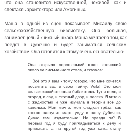
что она становится искусственной, неживой, как и
спектакль архитектора или Ажогиных.
Маша в одной из сцен показывает Мисаилу свою
сельскохозяйственную библиотеку. Она большая,
занимает целый книжный шкаф. Маша мечтает о том, как
поедет в Дубечню и будет заниматься сельским
хозяйством. Она готовится к этому очень основательно:
Она открыла хорошенький шкап, стоявший
около ее письменного стола, и сказала:
— Всё это я вам к тому говорю, что мне хочется
посвятить вас в свою тайну. Voila! Это моя
сельскохозяйственная библиотека. Тут и поле, и
огород, и сад, и скотный двор, и пасека. Я читаю
с жадностью и уже изучила в теории всё до
капельки. Моя мечта, моя сладкая грёза: как
только наступит март, уеду в нашу Дубечню.
Дивно там, изумительно! Не правда ли? В
первый год я буду приглядываться к делу и
привыкать, а на другой год уже сама стану