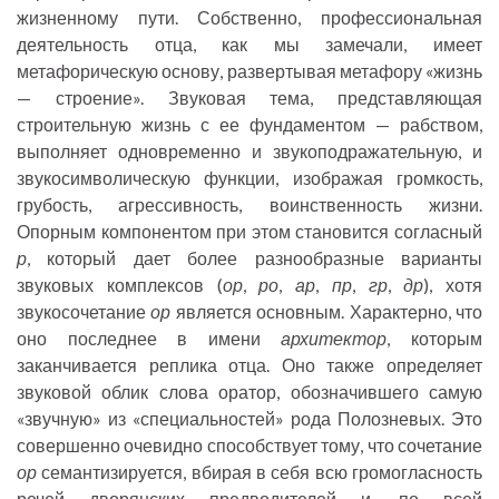
жизненному пути. Собственно, профессиональная
деятельность отца, как мы замечали, имеет
метафорическую основу, развертывая метафору «жизнь
— строение». Звуковая тема, представляющая
строительную жизнь с ее фундаментом — рабством,
выполняет одновременно и звукоподражательную, и
звукосимволическую функции, изображая громкость,
грубость, агрессивность, воинственность жизни.
Опорным компонентом при этом становится согласный
р
, который дает более разнообразные варианты
звуковых комплексов (
ор
,
ро
,
ар
,
пр
,
гр
,
др
), хотя
звукосочетание
ор
является основным. Характерно, что
оно последнее в имени
архитектор
, которым
заканчивается реплика отца. Оно также определяет
звуковой облик слова оратор, обозначившего самую
«звучную» из «специальностей» рода Полозневых. Это
совершенно очевидно способствует тому, что сочетание
ор
семантизируется, вбирая в себя всю громогласность
речей дворянских предводителей и, по всей