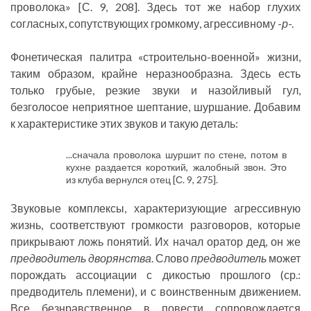
проволока» [С. 9, 208]. Здесь тот же набор глухих
согласных, сопутствующих громкому, агрессивному -
р
-.
Фонетическая палитра «строительно-военной» жизни,
таким образом, крайне неразнообразна. Здесь есть
только грубые, резкие звуки и назойливый гул,
безголосое неприятное шептание, шуршание. Добавим
к характеристике этих звуков и такую деталь:
...сначала проволока шуршит по стене, потом в
кухне раздается короткий, жалобный звон. Это
из клуба вернулся отец [С. 9, 275].
Звуковые комплексы, характеризующие агрессивную
жизнь, соответствуют громкости разговоров, которые
прикрывают ложь понятий. Их начал оратор дед, он же
предводитель дворянства
. Слово
предводитель
может
порождать ассоциации с дикостью прошлого (ср.:
предводитель племени), и с воинственным движением.
Все безнравственное в повести сопровождается