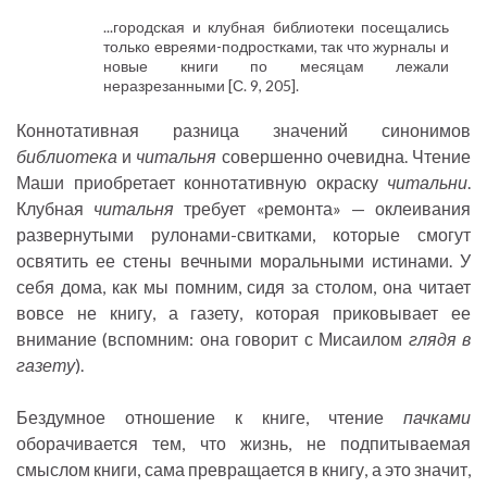
...городская и клубная библиотеки посещались
только евреями-подростками, так что журналы и
новые книги по месяцам лежали
неразрезанными [С. 9, 205].
Коннотативная разница значений синонимов
библиотека
и
читальня
совершенно очевидна. Чтение
Маши приобретает коннотативную окраску
читальни
.
Клубная
читальня
требует «ремонта» — оклеивания
развернутыми рулонами-свитками, которые смогут
освятить ее стены вечными моральными истинами. У
себя дома, как мы помним, сидя за столом, она читает
вовсе не книгу, а газету, которая приковывает ее
внимание (вспомним: она говорит с Мисаилом
глядя в
газету
).
Бездумное отношение к книге, чтение
пачками
оборачивается тем, что жизнь, не подпитываемая
смыслом книги, сама превращается в книгу, а это значит,