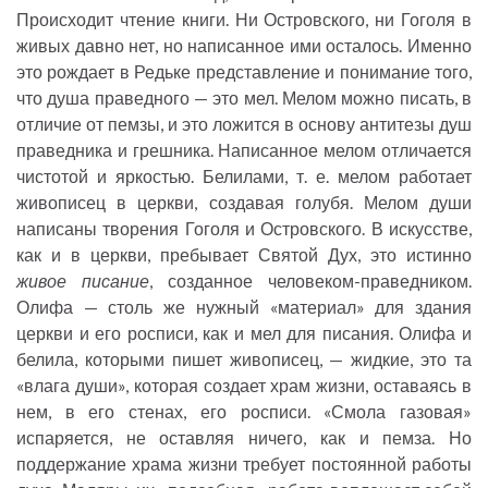
Происходит чтение книги. Ни Островского, ни Гоголя в
живых давно нет, но написанное ими осталось. Именно
это рождает в Редьке представление и понимание того,
что душа праведного — это мел. Мелом можно писать, в
отличие от пемзы, и это ложится в основу антитезы душ
праведника и грешника. Написанное мелом отличается
чистотой и яркостью. Белилами, т. е. мелом работает
живописец в церкви, создавая голубя. Мелом души
написаны творения Гоголя и Островского. В искусстве,
как и в церкви, пребывает Святой Дух, это истинно
живое писание
, созданное человеком-праведником.
Олифа — столь же нужный «материал» для здания
церкви и его росписи, как и мел для писания. Олифа и
белила, которыми пишет живописец, — жидкие, это та
«влага души», которая создает храм жизни, оставаясь в
нем, в его стенах, его росписи. «Смола газовая»
испаряется, не оставляя ничего, как и пемза. Но
поддержание храма жизни требует постоянной работы