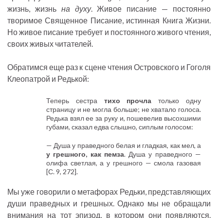
жизнь, жизнь
на духу
. Живое писание — постоянно
творимое Священное Писание, истинная Книга Жизни.
Но живое писание требует и постоянного живого чтения,
своих живых читателей.
Обратимся еще раз к сцене чтения Островского и Гоголя
Клеопатрой и Редькой:
Теперь сестра
тихо прочла
только одну
страницу и не могла больше; не хватало голоса.
Редька взял ее за руку и, пошевелив высохшими
губами, сказал едва слышно, сиплым голосом:
— Душа у праведного белая и гладкая, как мел, а
у грешного, как пемза
. Душа у праведного —
олифа светлая, а у грешного — смола газовая
[С. 9, 272].
Мы уже говорили о метафорах Редьки, представляющих
души праведных и грешных. Однако мы не обращали
внимания на тот эпизод, в котором они появляются.