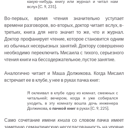
какую-нибудь книгу или журнал и читал нам
вслух [С. 9, 231].
Во-первых, время чтения значительно уступает
времени разговоров, во-вторых, доктор читает вслух, в-
третьих, книга для него значит то же, что и журнал.
Доктор профанирует чтение, которое становится одним
из обычных несерьезных занятий. Доктору совершенно
необходимо переключить Мисаила с тихого, серьезного
чтения книги на бессодержательное, пустое занятие.
Аналогично читает и Маша Должикова. Когда Мисаил
встречает ее в клубе, у нее в руках пачка книг:
Я оклеивал в клубе одну из комнат, смежных с
читальней; вечером, когда я уже собирался
уходить, в эту комнату вошла дочь инженера
Должикова,
с пачкой книг
в руках [С. 9, 225].
Само сочетание имени
книга
со словом
пачка
имеет
заметную семантическую несогласованность на уровне