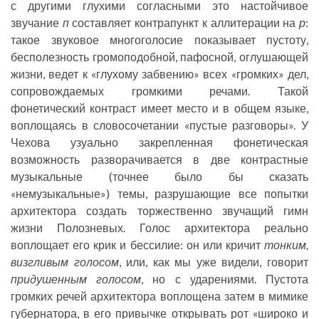
с другими глухими согласными это настойчивое
звучание
п
составляет контрапункт к аллитерации на
р
:
такое звуковое многоголосие показывает пустоту,
бесполезность громоподобной, пафосной, оглушающей
жизни, ведет к «глухому забвению» всех «громких» дел,
сопровождаемых громкими речами. Такой
фонетический контраст имеет место и в общем языке,
воплощаясь в словосочетании «пустые разговоры». У
Чехова узуально закрепленная фонетическая
возможность разворачивается в две контрастные
музыкальные (точнее было бы сказать
«немузыкальные») темы, разрушающие все попытки
архитектора создать торжественно звучащий гимн
жизни Полозневых. Голос архитектора реально
воплощает его крик и бессилие: он или кричит
тонким,
визгливым голосом
, или, как мы уже видели, говорит
придушенным голосом
, но с ударениями. Пустота
громких речей архитектора воплощена затем в мимике
губернатора, в его привычке открывать рот «широко и