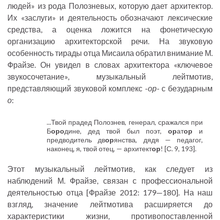
людей» из рода Полозневых, которую дает архитектор.
Их «заслуги» и деятельность обозначают лексические
средства, а оценка ложится на фонетическую
организацию архитекторской речи. На звуковую
особенность тирады отца Мисаила обратил внимание М.
Фрайзе. Он увидел в словах архитектора «ключевое
звукосочетание», музыкальный лейтмотив,
представляющий звуковой комплекс -
ор
- с безударным
о
:
...Твой прадед Полознев, генерал, сражался при
Б
оро
дине, дед твой был поэт,
ор
ат
ор
и
предводитель дв
ор
янства, дядя — педагог,
наконец, я, твой отец, — архитект
ор
! [С. 9, 193].
Этот музыкальный лейтмотив, как следует из
наблюдений М. Фрайзе, связан с профессиональной
деятельностью отца [Фрайзе 2012: 179—180]. На наш
взгляд, значение лейтмотива расширяется до
характеристики жизни, противопоставленной