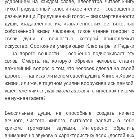
ударением на каждом слове, Клеопатра читает книгу
тихо. Придушенный голос и тихое чтение — совершенно
разные вещи. Придушенный голос — знак мертвенности
души, «задавленности», «заваленности» ее тяжестью
собственной жизни человека, тихое чтение говорит о
связи души с вечностью, которой принадлежит
искусство. Состояние умирающих Клеопатры и Редьки
— на пороге вечности — особенно подчеркивает эту
связь. Смерть, на которую обречен человек, ставит
важнейший вопрос о том, что человек сделал на своей
дороге, — написал ли мелом своей души в Книге и Храме
жизни, или же, в тщетном усилии вооружившись пемзой,
ушел, улетучился, как
смола газовая
, сгинул, как никому
не нужная газета?
Бессильные души, не способные создать ничего
вечного, чистого, живого, пытаются заявить о себе
криком, громкими звуками. Интересно обратить
внимание на звуковую характеристику всех «достойных