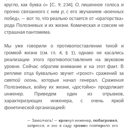
кругло, как буква
о
» [С. 9, 234].
О
, лишенное голоса и
прочно связанного с ним
р
, с его звучанием «военных
побед», — вот то, что реально остается от «ораторства»
рода Полозневых и их жизни. Комическая и совсем не
страшная пантомима.
Мы уже говорили о противопоставлении тихой и
громкой жизни (см. гл. 4, § 1), однако не касались
реализации этого противопоставления на звуковом
уровне. Сейчас обратим внимание и на этот факт. В
реплике отца буквально звучит «грохот» сражений за
святой огонь
, которые начал генерал.
Сражения
Полозневых, войну их жизни, «достойно» продолжает
инженер
. Приведем один из отрывков,
характеризующих инженера, с очень яркой
фонетической организацией:
— Замолчать! —
кр
и
к
нул инженер,
побагровел
,
за
тр
ясся, и эхо в саду
громк
о пов
тор
ило его