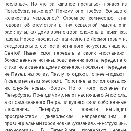
посланье». Но что за «дивное посланье» привез из
Петербурга инженер? Почему оно требует большого
количества чемоданов? Огромное количество книг
говорит об отсутствии в них серьезной мысли, они
растянуты, как дома архитектора, сложены в пачки, как
газета. Новое «посланье» написано не Лермонтовым и,
следовательно, святости истинного искусства лишено.
Святой Павел смог передать в своих «посланиях»
божественные истины, родственник поэта передал его
стихи, но в сцене в доме инженера «посланья» передает
не Павел, напротив, Павлу их отдают, точнее «подают»
(повелительным жестом!). Поистине апостол оказался
на службе новых «богов». Но от кого посланье из
Петербурга? По-видимому, не от настоящего Апостола,
а от самозванного Петра, пишущего свои собственные
«послания». Петербург в повести выглядит
пространством дьявольским, направляющим в
провинциальный город новые «указания», «инструкции»,
«технологии». В Петербурге проверяют новые